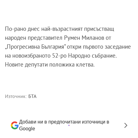
По-рано днес най-възрастният присъстващ
народен представител Румен Миланов от
„Прогресивна България” откри първото заседание
на новоизбраното 52-ро Народно събрание.
Новите депутати положиха клетва.
Източник:
БТА
Добави ни в предпочитани източници в
Google