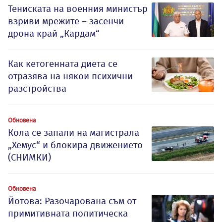
Тениската на военния министър
взриви мрежите – засенчи
дрона край „Кардам“
Как кетогенната диета се
отразява на някои психични
разстройства
Обновена
Кола се запали на магистрала
„Хемус“ и блокира движението
(СНИМКИ)
Обновена
Йотова: Разочарована съм от
примитивната политическа