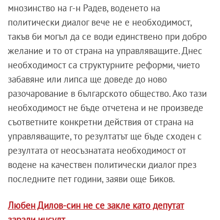
мнозинство на г-н Радев, воденето на
политически диалог вече не е необходимост,
такъв би могъл да се води единствено при добро
желание и то от страна на управляващите. Днес
необходимост са структурните реформи, чието
забавяне или липса ще доведе до ново
разочарование в българското общество. Ако тази
необходимост не бъде отчетена и не произведе
съответните конкретни действия от страна на
управляващите, то резултатът ще бъде сходен с
резултата от неосъзнатата необходимост от
водене на качествен политически диалог през
последните пет години, заяви още Биков.
Любен Дилов-син не се закле като депутат
заради инсулт