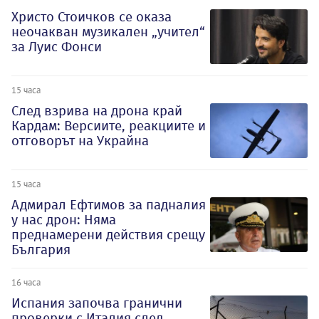
Христо Стоичков се оказа
неочакван музикален „учител“
за Луис Фонси
15 часа
След взрива на дрона край
Кардам: Версиите, реакциите и
отговорът на Украйна
15 часа
Адмирал Ефтимов за падналия
у нас дрон: Няма
преднамерени действия срещу
България
16 часа
Испания започва гранични
проверки с Италия след