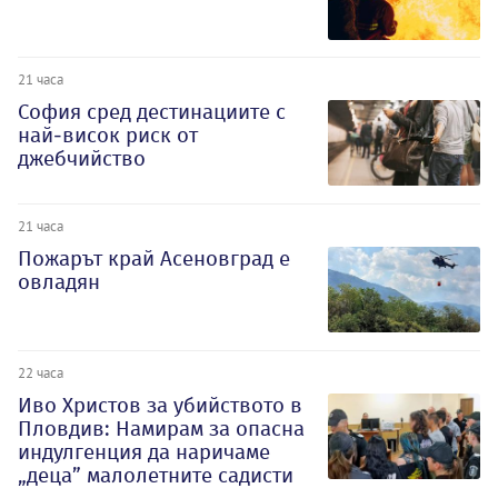
21 часа
София сред дестинациите с
най-висок риск от
джебчийство
21 часа
Пожарът край Асеновград е
овладян
22 часа
Иво Христов за убийството в
Пловдив: Намирам за опасна
индулгенция да наричаме
„деца” малолетните садисти