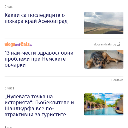
2 часа
Какви са последиците от
пожара край Асеновград
dogsandcats.bg
13 най-чести здравословни
проблеми при Немските
овчарки
3 часа
„Нулевата точка на
историята“: Гьобеклитепе и
Шанлъурфа все по-
атрактивни за туристите
3 часа