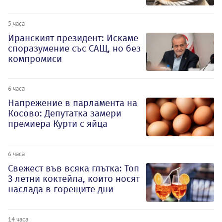
5 часа
Иранският президент: Искаме
споразумение със САЩ, но без
компромиси
6 часа
Напрежение в парламента на
Косово: Депутатка замери
премиера Курти с яйца
6 часа
Свежест във всяка глътка: Топ
3 летни коктейла, които носят
наслада в горещите дни
14 часа