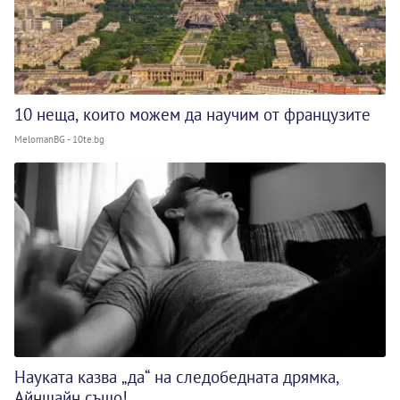
10 неща, които можем да научим от французите
MelomanBG - 10te.bg
Науката казва „да“ на следобедната дрямка,
Айнщайн също!