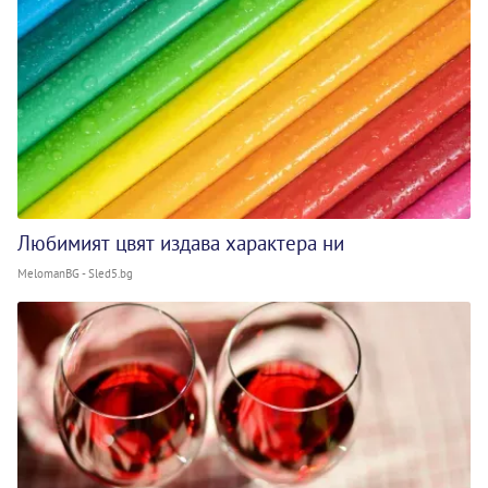
Любимият цвят издава характера ни
MelomanBG - Sled5.bg