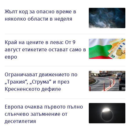
Жълт код за опасно време в
няколко области в неделя
Край на цените в лева: От 9
август етикетите остават само в
евро
Ограничават движението по
„Тракия“, „Струма“ и през
Кресненското дефиле
Европа очаква първото пълно
слънчево затъмнение от
десетилетия