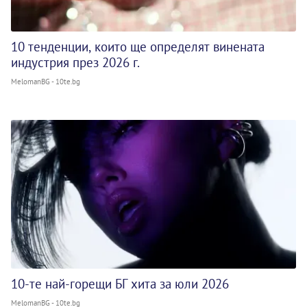
10 тенденции, които ще определят винената
индустрия през 2026 г.
MelomanBG - 10te.bg
10-те най-горещи БГ хита за юли 2026
MelomanBG - 10te.bg