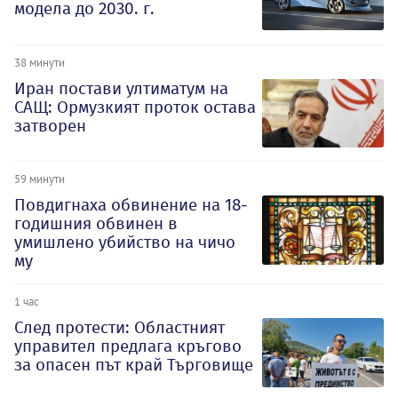
модела до 2030. г.
38 минути
Иран постави ултиматум на
САЩ: Ормузкият проток остава
затворен
59 минути
Повдигнаха обвинение на 18-
годишния обвинен в
умишлено убийство на чичо
му
1 час
След протести: Областният
управител предлага кръгово
за опасен път край Търговище