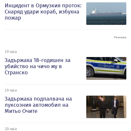
Инцидент в Ормузкия проток:
Снаряд удари кораб, избухна
пожар
19 часа
Задържаха 18-годишен за
убийство на чичо му в
Странско
19 часа
Задържаха подпалвача на
луксозния автомобил на
Митьо Очите
20 часа