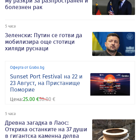
му разкри за разпространен и
болезнен рак
5 часа
Зеленски: Путин се готви да
мобилизира още стотици
хиляди руснаци
Оферта от Grabo.bg
Sunset Port Festival на 22 и
23 Август, на Пристанище
Поморие
Цена:
25.00 €
50.00 €
5 часа
Древна загадка в Лаос:
Откриха останките на 37 души
в гигантска каменна делва