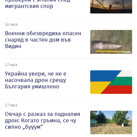
мигрантския спор
16 часа
Военни обезвредиха опасен
снаряд в частен дом във
Видин
17 часа
Украйна увери, че не е
насочвала дрон срещу
България умишлено
17 часа
Овчар с разказ за падналия
дрон: Когато гръмна, се чу
силно „бууум“