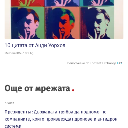
10 цитата от Анди Уорхол
MelomanBG - 10te.bg
Препоръчано от Content Exchange
Още от мрежата
3 часа
Президентът: Държавата трябва да подпомогне
компаниите, които произвеждат дронове и антидрон
системи