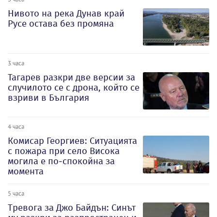
Нивото на река Дунав край
Русе остава без промяна
3 часа
Тагарев разкри две версии за
случилото се с дрона, който се
взриви в България
4 часа
Комисар Георгиев: Ситуацията
с пожара при село Висока
могила е по-спокойна за
момента
5 часа
Тревога за Джо Байдън: Синът