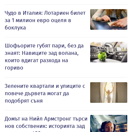
Чудо в Италия: Лотариен билет
за 1 милион евро оцеля в
боклука
Шофьорите губят пари, без да
знаят: Навиците зад волана,
които вдигат разхода на
гориво
Зелените квартали и улиците с
повече дървета могат да
подобрят съня
Домът на Нийл Армстронг търси
нов собственик: историята зад