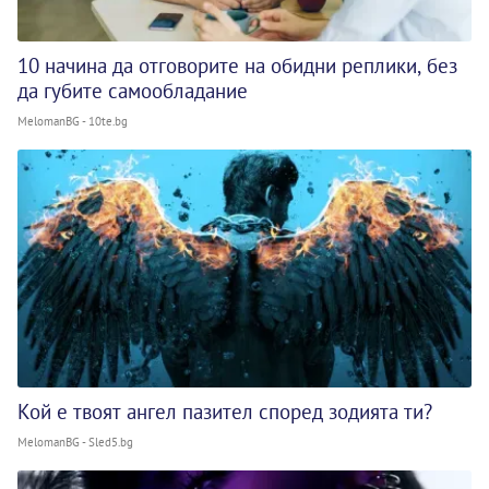
10 начина да отговорите на обидни реплики, без
да губите самообладание
MelomanBG - 10te.bg
Кой е твоят ангел пазител според зодията ти?
MelomanBG - Sled5.bg