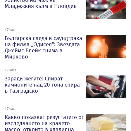
Младежкия хълм в Пловдив
17 часа
Българска следа в саундтрака
на филма „Одисея“: Звездата
Джеймс Блейк снима в
Мирково
17 часа
Заради жегите: Спират
камионите над 20 тона спират
в Разградско
17 часа
Какво показват резултатите от
изследването на кравето
масло, открито в хладилна