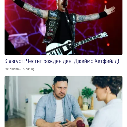
3 август: Честит рожден ден, Джеймс Хетфийлд!
MelomanBG - Sled5.bg