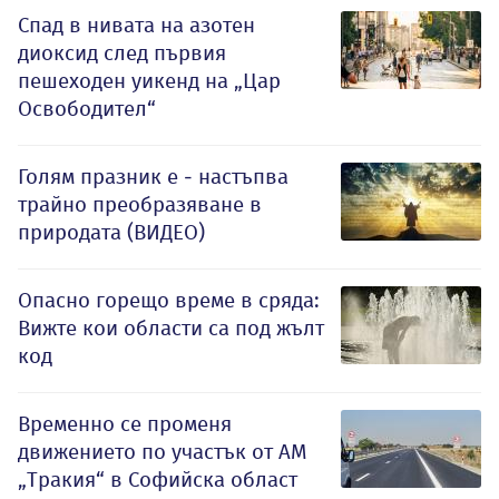
Спад в нивата на азотен
диоксид след първия
пешеходен уикенд на „Цар
Освободител“
Голям празник е - настъпва
трайно преобразяване в
природата (ВИДЕО)
Опасно горещо време в сряда:
Вижте кои области са под жълт
код
Временно се променя
движението по участък от АМ
„Тракия“ в Софийска област