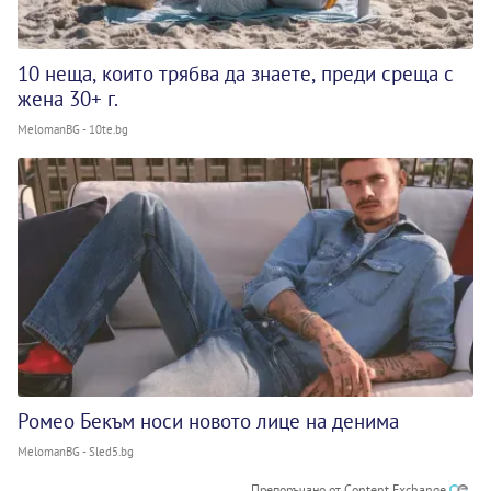
10 неща, които трябва да знаете, преди среща с
жена 30+ г.
MelomanBG - 10te.bg
Ромео Бекъм носи новото лице на денима
MelomanBG - Sled5.bg
Препоръчано от Content Exchange