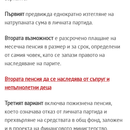
Първият
предвижда еднократно изтегляне на
натрупаната сума в личната партида.
Втората възможност
е разсрочено плащане на
месечна пенсия в размер и за срок, определени
от самия човек, като се запази правото на
наследяване на парите.
Втората пенсия да се наследява от съпруг и
непълнолетни деца
Третият вариант
включва пожизнена пенсия,
което означава отказ от личната партида и
прехвърляне на средствата в общ фонд, заложен
и в проекта на финансовото министерство.