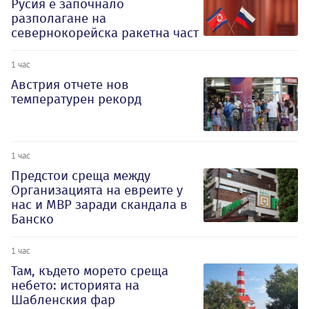
Русия е започнало
разполагане на
севернокорейска ракетна част
1 час
Австрия отчете нов
температурен рекорд
1 час
Предстои среща между
Организацията на евреите у
нас и МВР заради скандала в
Банско
1 час
Там, където морето среща
небето: историята на
Шабленския фар