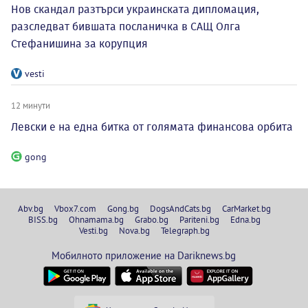
Нов скандал разтърси украинската дипломация,
разследват бившата посланичка в САЩ Олга
Стефанишина за корупция
vesti
12 минути
Левски е на една битка от голямата финансова орбита
gong
Abv.bg
Vbox7.com
Gong.bg
DogsAndCats.bg
CarMarket.bg
BISS.bg
Ohnamama.bg
Grabo.bg
Pariteni.bg
Edna.bg
Vesti.bg
Nova.bg
Telegraph.bg
Мобилното приложение на Dariknews.bg