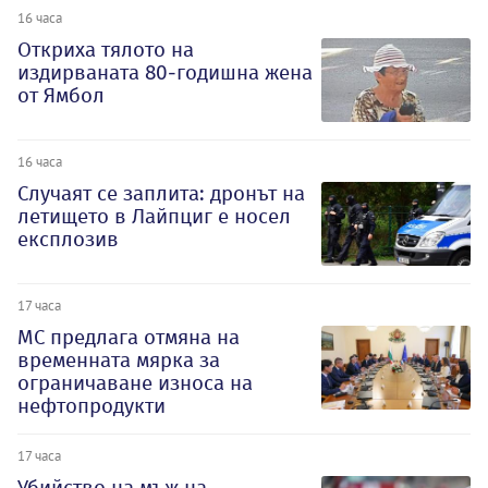
16 часа
Откриха тялото на
издирваната 80-годишна жена
от Ямбол
16 часа
Случаят се заплита: дронът на
летището в Лайпциг е носел
експлозив
17 часа
МС предлага отмяна на
временната мярка за
ограничаване износа на
нефтопродукти
17 часа
Убийство на мъж на