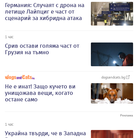
Германия: Случаят с дрона на
летище Лайпциг е част от
сценарий за хибридна атака
1 час
Срив остави голяма част от
Грузия на тъмно
dogsandcats.bg
Не е инат! Защо кучето ви
унищожава вещи, когато
остане само
1 час
Украйна твърди, че в Западна