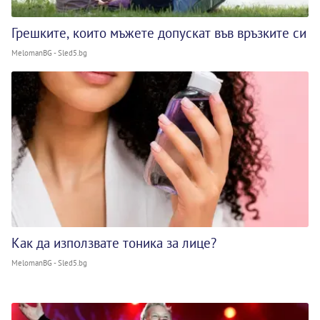
Грешките, които мъжете допускат във връзките си
MelomanBG - Sled5.bg
Как да използвате тоника за лице?
MelomanBG - Sled5.bg