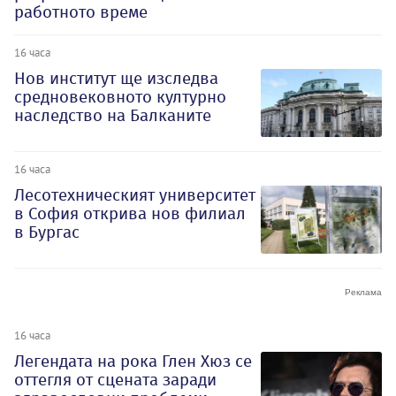
работното време
16 часа
Нов институт ще изследва
средновековното културно
наследство на Балканите
16 часа
Лесотехническият университет
в София открива нов филиал
в Бургас
16 часа
Легендата на рока Глен Хюз се
оттегля от сцената заради