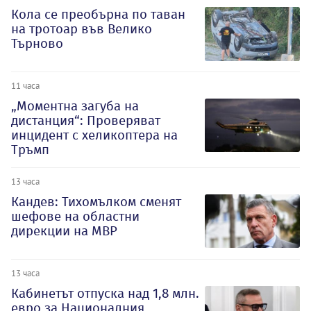
Кола се преобърна по таван
на тротоар във Велико
Търново
11 часа
„Моментна загуба на
дистанция“: Проверяват
инцидент с хеликоптера на
Тръмп
13 часа
Кандев: Тихомълком сменят
шефове на областни
дирекции на МВР
13 часа
Кабинетът отпуска над 1,8 млн.
евро за Националния