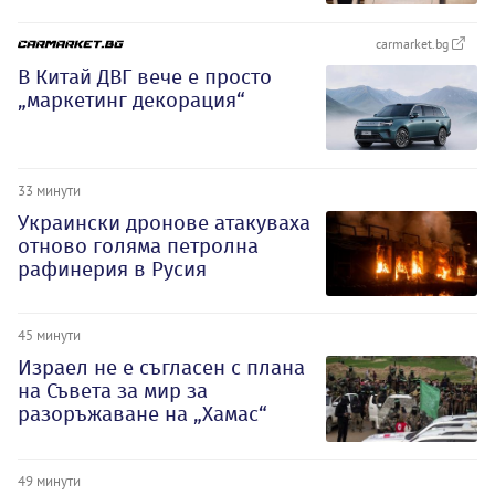
carmarket.bg
В Китай ДВГ вече е просто
„маркетинг декорация“
33 минути
Украински дронове атакуваха
отново голяма петролна
рафинерия в Русия
45 минути
Израел не е съгласен с плана
на Съвета за мир за
разоръжаване на „Хамас“
49 минути