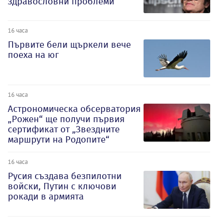
здравословни проблеми
16 часа
Първите бели щъркели вече
поеха на юг
16 часа
Астрономическа обсерватория
„Рожен“ ще получи първия
сертификат от „Звездните
маршрути на Родопите“
16 часа
Русия създава безпилотни
войски, Путин с ключови
рокади в армията