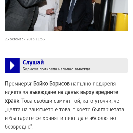
23 октомври 2015 11:53
Слушай
Борисов подкрепя напълно въвеждането на данък на вредните храни
Премиерът
Бойко Борисов
напълно подкрепя
идеята за
въвеждане на данък върху вредните
храни
. Това съобщи самият той, като уточни, че
„целта на занятието е това, с което българчетата
и българите се хранят и пият, да е абсолютно
безвредно”.