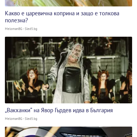
Какво е царевична коприна и защо е толкова
полезна?
MelomanBG - Sled5.bg
„Вакханки“ на Явор Гърдев идва в България
MelomanBG - Sled5.bg