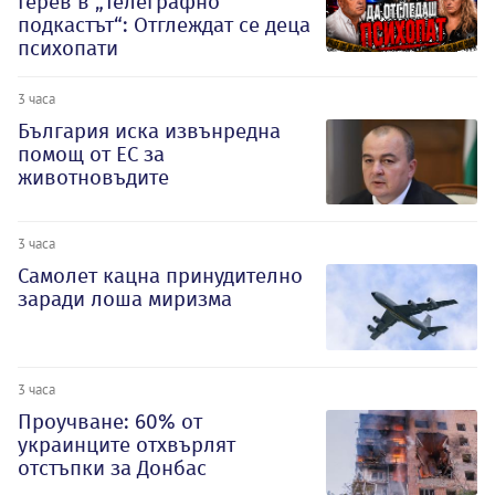
Герев в „Телеграфно
подкастът“: Отглеждат се деца
психопати
3 часа
България иска извънредна
помощ от ЕС за
животновъдите
3 часа
Самолет кацна принудително
заради лоша миризма
3 часа
Проучване: 60% от
украинците отхвърлят
отстъпки за Донбас