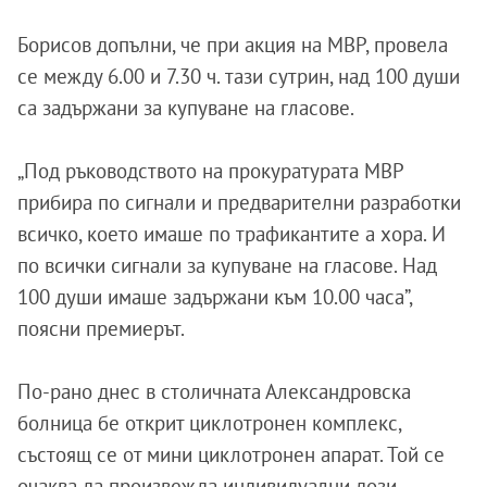
Борисов допълни, че при акция на МВР, провела
се между 6.00 и 7.30 ч. тази сутрин, над 100 души
са задържани за купуване на гласове.
„Под ръководството на прокуратурата МВР
прибира по сигнали и предварителни разработки
всичко, което имаше по трафикантите а хора. И
по всички сигнали за купуване на гласове. Над
100 души имаше задържани към 10.00 часа”,
поясни премиерът.
По-рано днес в столичната Александровска
болница бе открит циклотронен комплекс,
състоящ се от мини циклотронен апарат. Той се
очаква да произвежда индивидуални дози