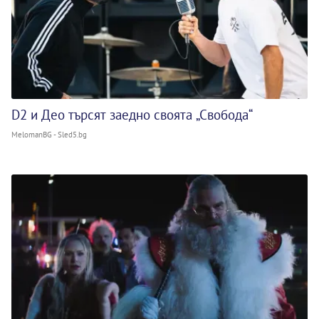
D2 и Део търсят заедно своята „Свобода“
MelomanBG - Sled5.bg