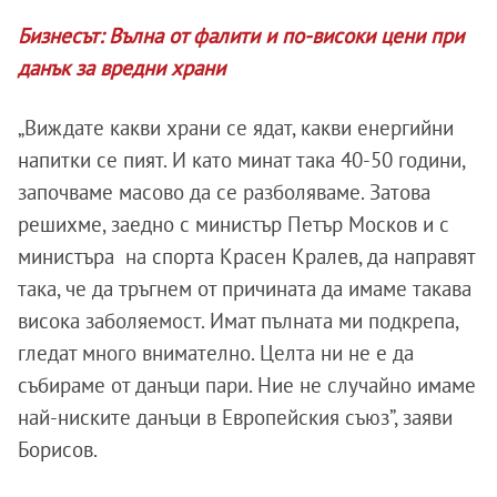
Бизнесът: Вълна от фалити и по-високи цени при
данък за вредни храни
„Виждате какви храни се ядат, какви енергийни
напитки се пият. И като минат така 40-50 години,
започваме масово да се разболяваме. Затова
решихме, заедно с министър Петър Москов и с
министъра на спорта Красен Кралев, да направят
така, че да тръгнем от причината да имаме такава
висока заболяемост. Имат пълната ми подкрепа,
гледат много внимателно. Целта ни не е да
събираме от данъци пари. Ние не случайно имаме
най-ниските данъци в Европейския съюз”, заяви
Борисов.