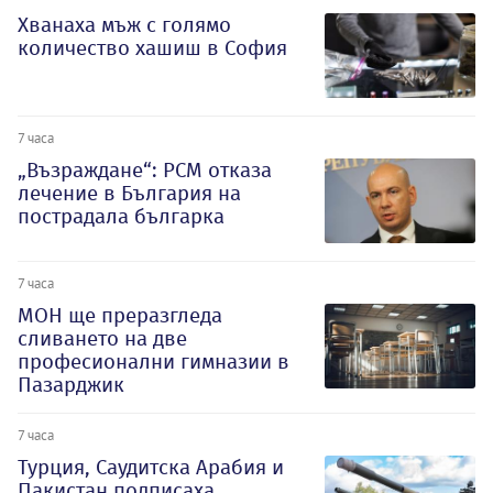
Хванаха мъж с голямо
количество хашиш в София
7 часа
„Възраждане“: РСМ отказа
лечение в България на
пострадала българка
7 часа
МОН ще преразгледа
сливането на две
професионални гимназии в
Пазарджик
7 часа
Турция, Саудитска Арабия и
Пакистан подписаха