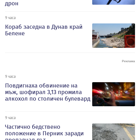
дрон
9 часа
Кораб заседна в Дунав край
Белене
9 часа
Повдигнаха обвинение на
мъж, шофирал 3,13 промила
алкохол по столичен булевард
9 часа
Частично бедствено
положение в Перник заради
пропаднал път