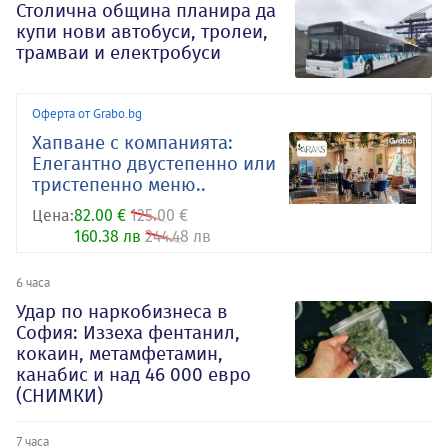
Столична община планира да
купи нови автобуси, тролеи,
трамваи и електробуси
Оферта от Grabo.bg
Хапване с компанията:
Елегантно двустепенно или
тристепенно меню..
Цена:
82.00 €
125.00 €
160.38 лв
244.48 лв
6 часа
Удар по наркобизнеса в
София: Иззеха фентанил,
кокаин, метамфетамин,
канабис и над 46 000 евро
(СНИМКИ)
7 часа