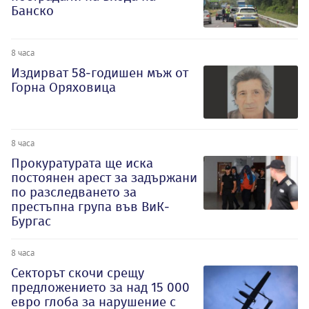
Банско
8 часа
Издирват 58-годишен мъж от
Горна Оряховица
8 часа
Прокуратурата ще иска
постоянен арест за задържани
по разследването за
престъпна група във ВиК-
Бургас
8 часа
Секторът скочи срещу
предложението за над 15 000
евро глоба за нарушение с