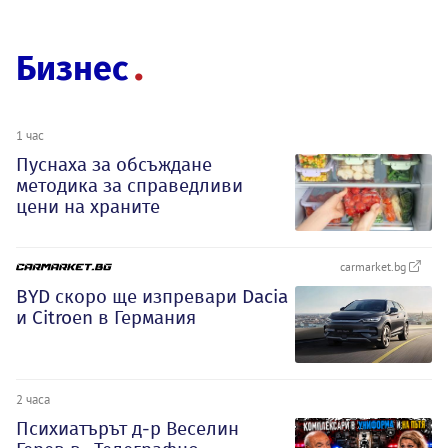
Бизнес
1 час
Пуснаха за обсъждане
методика за справедливи
цени на храните
carmarket.bg
BYD скоро ще изпревари Dacia
и Citroеn в Германия
2 часа
Психиатърът д-р Веселин