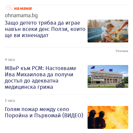
ohnamama.bg
Защо детето трябва да играе
навън всеки ден: Ползи, които
ще ви изненадат
4 часа
МВнР към РСМ: Настояваме
Ива Михаилова да получи
достъп до адекватна
медицинска грижа
5 часа
Голям пожар между село
Поройна и Първомай (ВИДЕО)