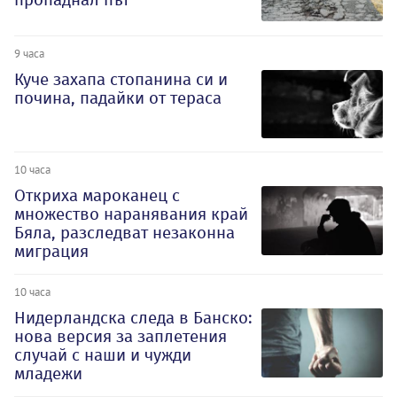
9 часа
Куче захапа стопанина си и
почина, падайки от тераса
10 часа
Откриха мароканец с
множество наранявания край
Бяла, разследват незаконна
миграция
10 часа
Нидерландска следа в Банско:
нова версия за заплетения
случай с наши и чужди
младежи