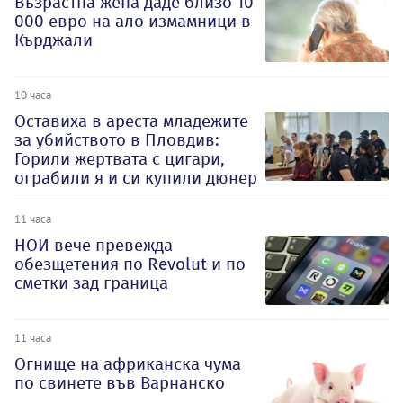
Възрастна жена даде близо 10
000 евро на ало измамници в
Кърджали
10 часа
Оставиха в ареста младежите
за убийството в Пловдив:
Горили жертвата с цигари,
ограбили я и си купили дюнер
11 часа
НОИ вече превежда
обезщетения по Revolut и по
сметки зад граница
11 часа
Огнище на африканска чума
по свинете във Варнанско