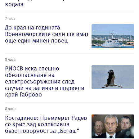
водата
7 часа
До края на годината
Военноморските сили ще имат
още един минен ловец
8 часа
РИОСВ иска спешно
обезопасяване на
електросъоръжения след
случаи на загинали щъркели
край Габрово
8 часа
Костадинов: Премиерът Радев
се крие зад колективна
безотговорност за „Боташ“