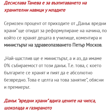
Десислава Танева е за възпитаването на
хранителни навици у младите
Сериозен процент от приходите от „Данък вредни
храни” ще отидат за реформулиране на начина, по
който се хранят децата в училище, коментира и
министърът на здравеопазването Петър Москов
.
„Най-щастлив ще е министърът, а и аз, да имаме
0% събираемост от този данък. Т.е. това, с което
българите се хранят и пият да е абсолютно
безвредно. Това е целта на това занятие”, обясни
и премиерът.
Данък "вредни храни" вдига цените на чипса,
шоколада и газираното