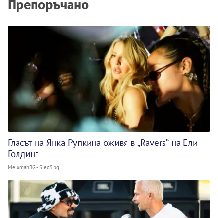
Препоръчано
Гласът на Янка Рупкина оживя в „Ravers“ на Ели
Голдинг
MelomanBG - Sled5.bg