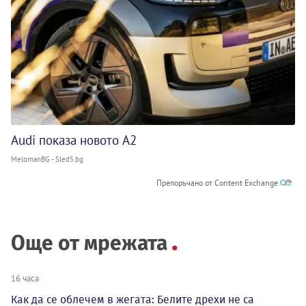
Audi показа новото A2
MelomanBG - Sled5.bg
Препоръчано от Content Exchange
Още от мрежата
16 часа
Как да се облечем в жегата: Белите дрехи не са