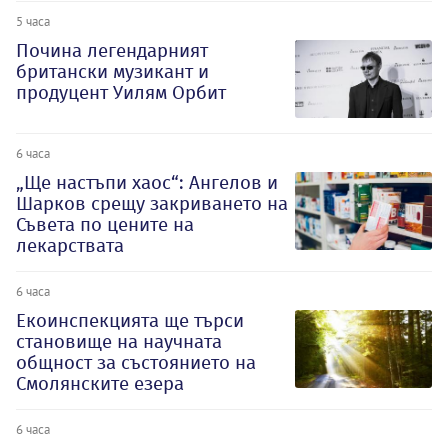
5 часа
Почина легендарният
британски музикант и
продуцент Уилям Орбит
6 часа
„Ще настъпи хаос“: Ангелов и
Шарков срещу закриването на
Съвета по цените на
лекарствата
6 часа
Екоинспекцията ще търси
становище на научната
общност за състоянието на
Смолянските езера
6 часа