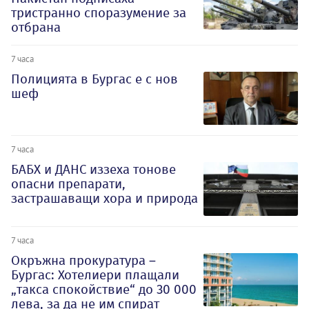
тристранно споразумение за
отбрана
7 часа
Полицията в Бургас е с нов
шеф
7 часа
БАБХ и ДАНС иззеха тонове
опасни препарати,
застрашаващи хора и природа
7 часа
Окръжна прокуратура –
Бургас: Хотелиери плащали
„такса спокойствие“ до 30 000
лева, за да не им спират