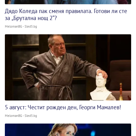
Дядо Коледа пак сменя правилата. Готови ли сте
за „Брутална нощ 2“?
MelomanBG - Sled5.bg
5 август: Честит рожден ден, Георги Мамалев!
MelomanBG - Sled5.bg