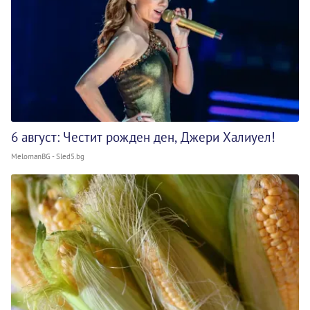
6 август: Честит рожден ден, Джери Халиуел!
MelomanBG - Sled5.bg