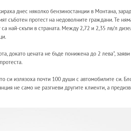
кираха днес няколко бензиностанции в Монтана, зара
рият съботен протест на недоволните граждани. Те ням
 са най-скъпи в страната. Между 2,72 и 2,35 лв/л диз
ци.
а, докато цената не бъде понижена до 2 лева", заяви
протеста.
то си излязоха почти 100 души с автомобилите си. Бл
анция не само не разгневи другите клиенти, а предиз