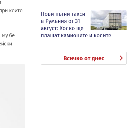
и
 при които
Нови пътни такси
в Румъния от 31
август: Колко ще
 му бе
плащат камионите и колите
ейски
Всичко от днес