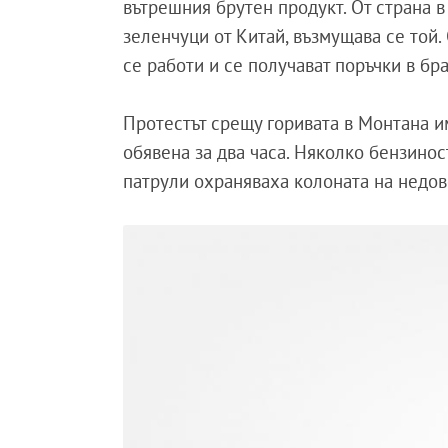
вътрешния брутен продукт. От страна в
зеленчуци от Китай, възмущава се той.
се работи и се получават поръчки в бр
Протестът срещу горивата в Монтана и
обявена за два часа. Няколко бензино
патрули охраняваха колоната на недов