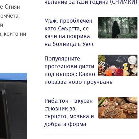
явление за тази година (СНИМКИ)
бе Огнян
момчета,
Мъж, преоблечен
 и
като Смъртта, се
, които ни
качи на покрива
на болница в Уелс
Популярните
протеинови диети
под въпрос: Какво
показва ново проучване
Риба тон - вкусен
съюзник за
сърцето, мозъка и
добрата форма