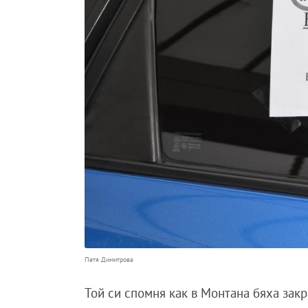
Петя Димитрова
Той си спомня как в Монтана бяха закр