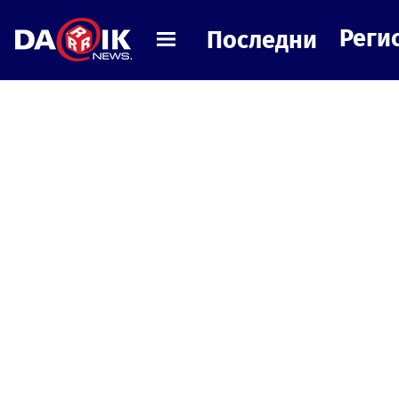
Реги
Последни