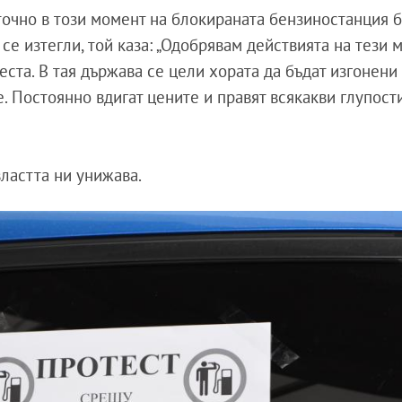
точно в този момент на блокираната бензиностанция 
се изтегли, той каза: „Одобрявам действията на тези 
еста. В тая държава се цели хората да бъдат изгонени
. Постоянно вдигат цените и правят всякакви глупости
властта ни унижава.