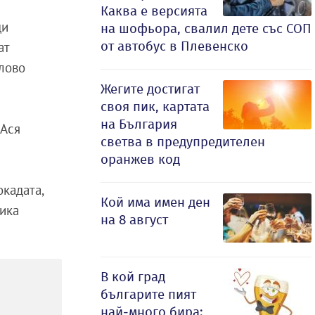
Каква е версията
ди
на шофьора, свалил дете със СОП
от автобус в Плевенско
ат
елово
Жегите достигат
своя пик, картата
на България
 Ася
светва в предупредителен
оранжев код
окадата,
Кой има имен ден
вика
на 8 август
В кой град
българите пият
най-много бира: