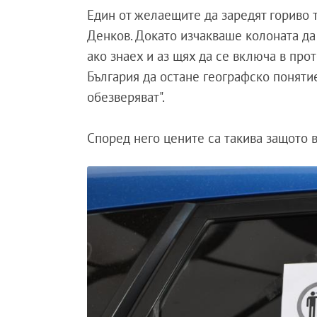
Един от желаещите да заредят гориво 
Денков. Докато изчакваше колоната да 
ако знаех и аз щях да се включа в прот
България да остане географско понятие
обезверяват".
Според него цените са такива защото 