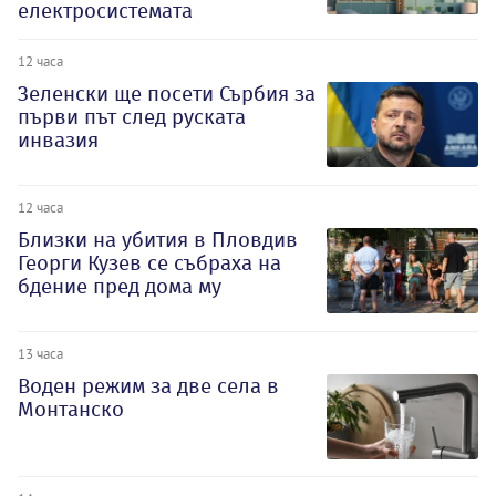
електросистемата
12 часа
Зеленски ще посети Сърбия за
първи път след руската
инвазия
12 часа
Близки на убития в Пловдив
Георги Кузев се събраха на
бдение пред дома му
13 часа
Воден режим за две села в
Монтанско