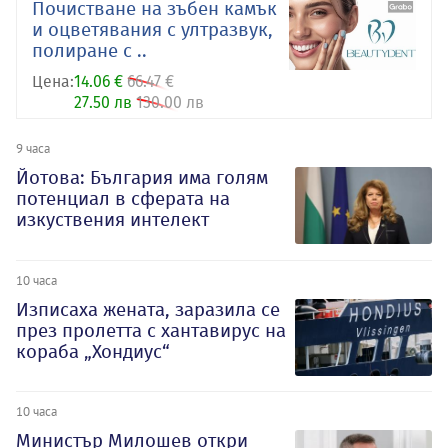
Почистване на зъбен камък
и оцветявания с ултразвук,
полиране с ..
Цена:
14.06 €
66.47 €
27.50 лв
130.00 лв
9 часа
Йотова: България има голям
потенциал в сферата на
изкуствения интелект
10 часа
Изписаха жената, заразила се
през пролетта с хантавирус на
кораба „Хондиус“
10 часа
Министър Милошев откри