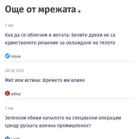
Още от мрежата
1 час
Как да се облечем в жегата: Белите дрехи не са
единственото решение за охлаждане на тялото
nova
08.10.2025
Мит или истина: Времето ми влияе
edna
1 час
Зеленски обяви началото на специални операции
срещу руската военна промишленост
vesti