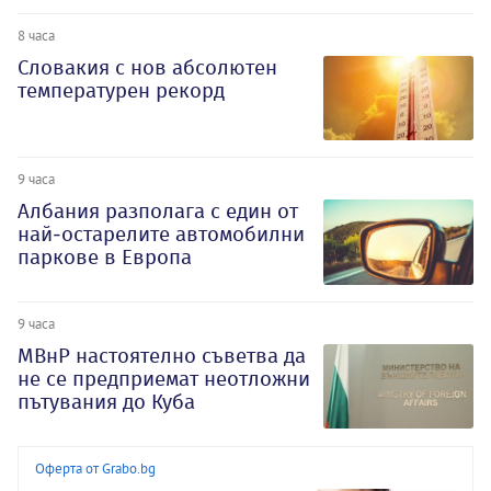
8 часа
Словакия с нов абсолютен
температурен рекорд
9 часа
Албания разполага с един от
най-остарелите автомобилни
паркове в Европа
9 часа
МВнР настоятелно съветва да
не се предприемат неотложни
пътувания до Куба
Оферта от Grabo.bg