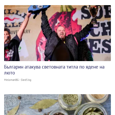
Българин атакува световната титла по ядене на
люто
MelomanBG - Sled5.bg