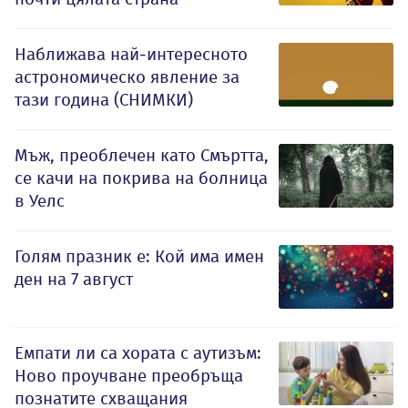
Наближава най-интересното
астрономическо явление за
тази година (СНИМКИ)
Мъж, преоблечен като Смъртта,
се качи на покрива на болница
в Уелс
Голям празник е: Кой има имен
ден на 7 август
Емпати ли са хората с аутизъм:
Ново проучване преобръща
познатите схващания