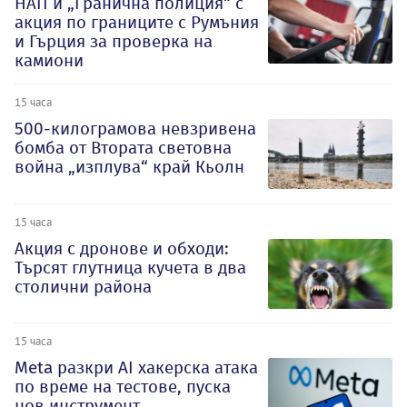
НАП и „Гранична полиция“ с
акция по границите с Румъния
и Гърция за проверка на
камиони
15 часа
500-килограмова невзривена
бомба от Втората световна
война „изплува“ край Кьолн
15 часа
Акция с дронове и обходи:
Търсят глутница кучета в два
столични района
15 часа
Meta разкри AI хакерска атака
по време на тестове, пуска
нов инструмент