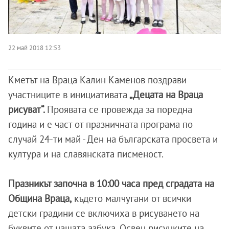
22 май 2018 12:53
Кметът на Враца Калин Каменов поздрави
участниците в инициативата
„Децата на Враца
рисуват“.
Проявата се провежда за поредна
година и е част от празничната програма по
случай 24-ти май - Ден на българската просвета и
култура и на славянската писменост.
Празникът започна в 10:00 часа пред сградата на
Община Враца,
където малчугани от всички
детски градини се включиха в рисуването на
буквите от нашата азбука. Освен рисунките на