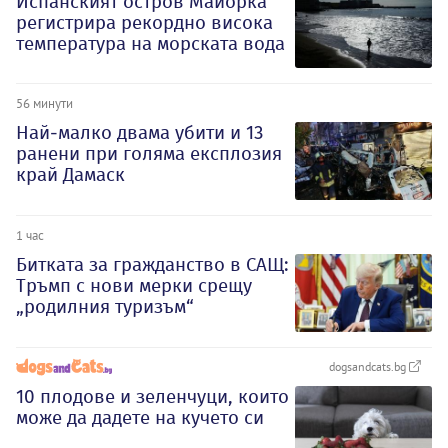
Испанският остров Майорка
регистрира рекордно висока
температура на морската вода
56 минути
Най-малко двама убити и 13
ранени при голяма експлозия
край Дамаск
1 час
Битката за гражданство в САЩ:
Тръмп с нови мерки срещу
„родилния туризъм“
dogsandcats.bg
10 плодове и зеленчуци, които
може да дадете на кучето си