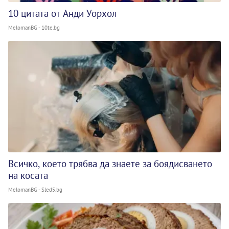
10 цитата от Анди Уорхол
MelomanBG - 10te.bg
Всичко, което трябва да знаете за боядисването
на косата
MelomanBG - Sled5.bg