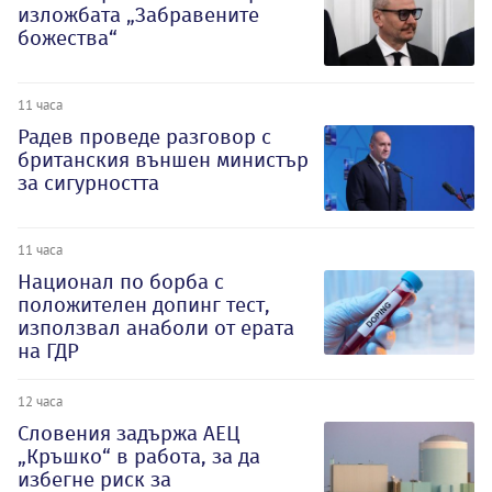
изложбата „Забравените
божества“
11 часа
Радев проведе разговор с
британския външен министър
за сигурността
11 часа
Национал по борба с
положителен допинг тест,
използвал анаболи от ерата
на ГДР
12 часа
Словения задържа АЕЦ
„Кръшко“ в работа, за да
избегне риск за