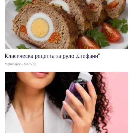
Класическа рецепта за руло „Стефани“
MelomanBG - Sled5.bg