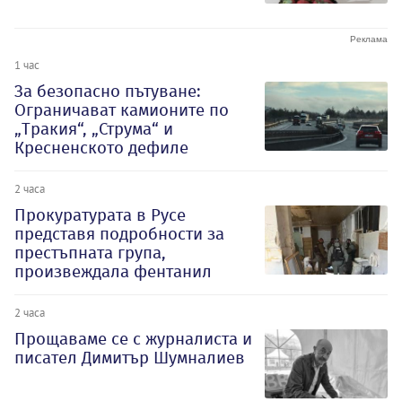
1 час
За безопасно пътуване:
Ограничават камионите по
„Тракия“, „Струма“ и
Кресненското дефиле
2 часа
Прокуратурата в Русе
представя подробности за
престъпната група,
произвеждала фентанил
2 часа
Прощаваме се с журналиста и
писател Димитър Шумналиев