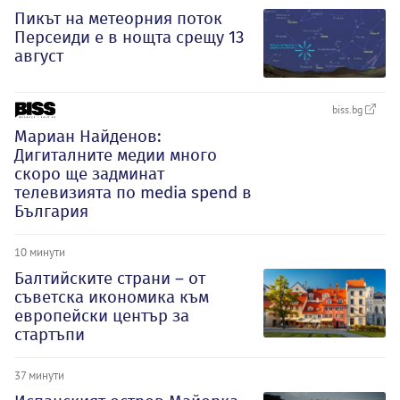
Пикът на метеорния поток
Персеиди е в нощта срещу 13
август
biss.bg
Мариан Найденов:
Дигиталните медии много
скоро ще задминат
телевизията по media spend в
България
10 минути
Балтийските страни – от
съветска икономика към
европейски център за
стартъпи
37 минути