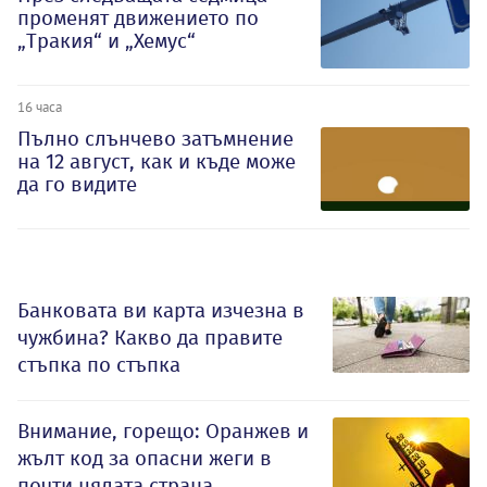
променят движението по
„Тракия“ и „Хемус“
16 часа
Пълно слънчево затъмнение
на 12 август, как и къде може
да го видите
Банковата ви карта изчезна в
чужбина? Какво да правите
стъпка по стъпка
Внимание, горещо: Оранжев и
жълт код за опасни жеги в
почти цялата страна