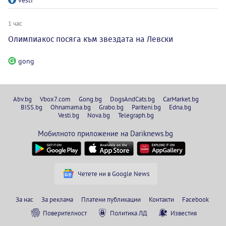
1 час
Олимпиакос посяга към звездата на Левски
gong
Abv.bg
Vbox7.com
Gong.bg
DogsAndCats.bg
CarMarket.bg
BISS.bg
Ohnamama.bg
Grabo.bg
Pariteni.bg
Edna.bg
Vesti.bg
Nova.bg
Telegraph.bg
Мобилното приложение на Dariknews.bg
Четете ни в Google News
За нас
За реклама
Платени публикации
Контакти
Facebook
Поверителност
Политика ЛД
Известия