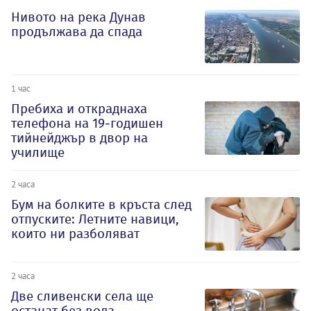
Нивото на река Дунав
продължава да спада
1 час
Пребиха и откраднаха
телефона на 19-годишен
тийнейджър в двор на
училище
2 часа
Бум на болките в кръста след
отпуските: Летните навици,
които ни разболяват
2 часа
Две сливенски села ще
останат без вода