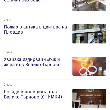
2 часа
Пожар в аптека в центъра на
Пловдив
2 часа
Хванаха издирвани мъж и
жена във Велико Търново
2 часа
Рокади в полицията във
Велико Търново (СНИМКИ)