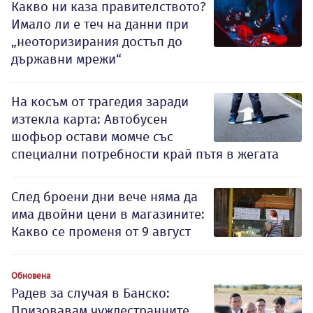
Какво ни каза правителството?
Имало ли е теч на данни при
„неоторизирания достъп до
държавни мрежи“
На косъм от трагедия заради
изтекла карта: Автобусен
шофьор остави момче със
специални потребности край пътя в жегата
След броени дни вече няма да
има двойни цени в магазините:
Какво се променя от 9 август
Обновена
Радев за случая в Банско:
Призовавам чуждестранните