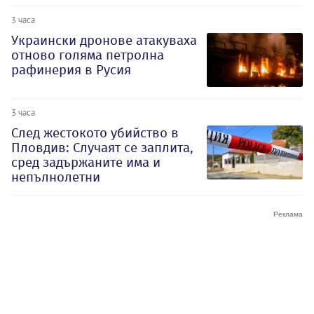
3 часа
Украински дронове атакуваха
отново голяма петролна
рафинерия в Русия
3 часа
След жестокото убийство в
Пловдив: Случаят се заплита,
сред задържаните има и
непълнолетни