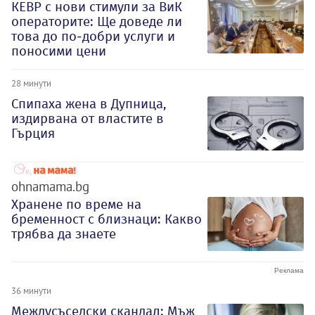
КЕВР с нови стимули за ВиК
операторите: Ще доведе ли
това до по-добри услуги и
поносими цени
28 минути
Спипаха жена в Дупница,
издирвана от властите в
Гърция
ohnamama.bg
Хранене по време на
бременност с близнаци: Какво
трябва да знаете
36 минути
Междусъседски скандал: Мъж