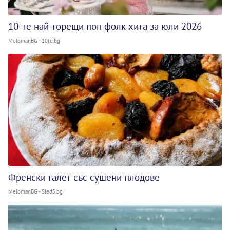
10-те най-горещи поп фолк хита за юли 2026
MelomanBG - 10te.bg
Френски галет със сушени плодове
MelomanBG - Sled5.bg