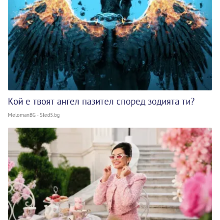
Кой е твоят ангел пазител според зодията ти?
MelomanBG - Sled5.bg