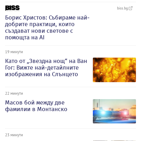
biss.bg
Борис Христов: Събираме най-
добрите практици, които
създават нови светове с
помощта на AI
19 минути
Като от „Звездна нощ“ на Ван
Гог: Вижте най-детайлните
изображения на Слънцето
22 минути
Масов бой между две
фамилии в Монтанско
23 минути