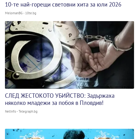
10-те най-горещи световни хита за юли 2026
MelomanBG - 10te.bg
СЛЕД ЖЕСТОКОТО УБИЙСТВО: Задържаха
няколко младежи за побоя в Пловдив!
NetInfo - Telegraph.bg