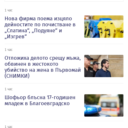
1 час
Нова фирма поема изцяло
дейностите по почистване в
„Слатина“, „Подуяне“ и
„Изгрев“
1 час
Отложиха делото срещу мъжа,
обвинен в жестокото
убийство на жена в Първомай
(СНИМКИ)
1 час
Шофьор блъсна 17-годишен
младеж в Благоевградско
1 час