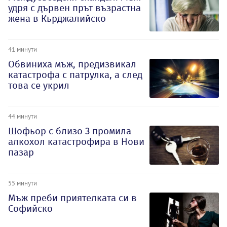
удря с дървен прът възрастна
жена в Кърджалийско
41 минути
Обвиниха мъж, предизвикал
катастрофа с патрулка, а след
това се укрил
44 минути
Шофьор с близо 3 промила
алкохол катастрофира в Нови
пазар
55 минути
Мъж преби приятелката си в
Софийско