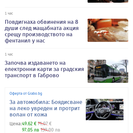
1 час
Повдигнаха обвинения на 8
души след мащабната акция
срещу производството на
фентанил у нас
1 час
Започва издаването на
електронни карти за градския
транспорт в Габрово
Оферта от Grabo.bg
За автомобила: Боядисване
на леко увреден и протрит
волан от кожа
Цена:
49.62 €
71.07 €
97.05 лв
139.00 лв