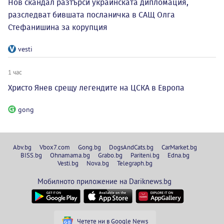
Нов скандал разтърси украинската дипломация,
разследват бившата посланичка в САЩ Олга
Стефанишина за корупция
vesti
1 час
Христо Янев срещу легендите на ЦСКА в Европа
gong
Abv.bg
Vbox7.com
Gong.bg
DogsAndCats.bg
CarMarket.bg
BISS.bg
Ohnamama.bg
Grabo.bg
Pariteni.bg
Edna.bg
Vesti.bg
Nova.bg
Telegraph.bg
Мобилното приложение на Dariknews.bg
Четете ни в Google News