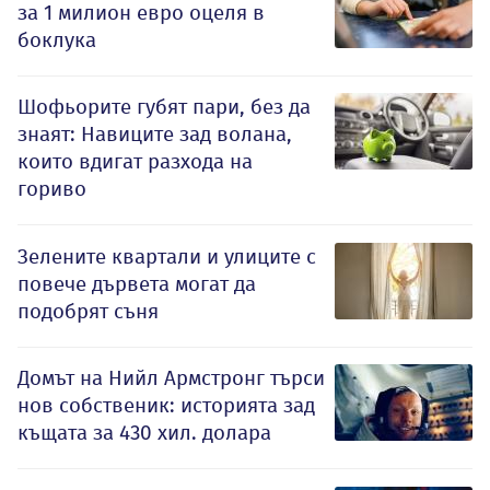
за 1 милион евро оцеля в
боклука
Шофьорите губят пари, без да
знаят: Навиците зад волана,
които вдигат разхода на
гориво
Зелените квартали и улиците с
повече дървета могат да
подобрят съня
Домът на Нийл Армстронг търси
нов собственик: историята зад
къщата за 430 хил. долара