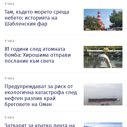
4 часа
Там, където морето среща
небето: историята на
Шабленския фар
4 часа
81 години след атомната
бомба: Хирошима отправи
послание към света
4 часа
Предупреждават за риск от
екологична катастрофа след
нефтен разлив край
бреговете на Оман
6 часа
Затварят за кратко лента на