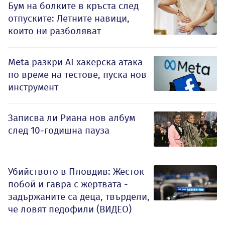
Бум на болките в кръста след
отпуските: Летните навици,
които ни разболяват
Meta разкри AI хакерска атака
по време на тестове, пуска нов
инструмент
Записва ли Риана нов албум
след 10-годишна пауза
Убийството в Пловдив: Жесток
побой и гавра с жертвата -
задържаните са деца, твърдели,
че ловят педофили (ВИДЕО)