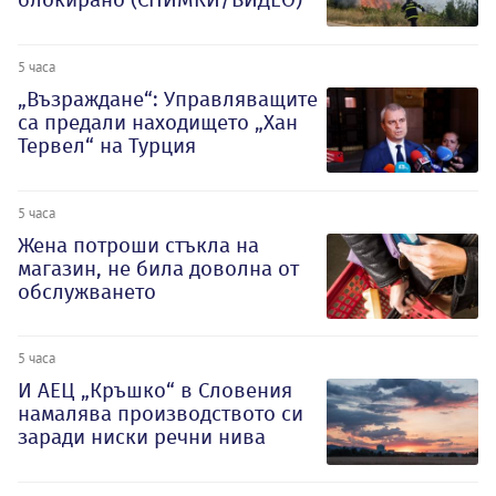
5 часа
„Възраждане“: Управляващите
са предали находището „Хан
Тервел“ на Турция
5 часа
Жена потроши стъкла на
магазин, не била доволна от
обслужването
5 часа
И АЕЦ „Кръшко“ в Словения
намалява производството си
заради ниски речни нива