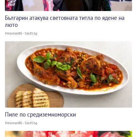
Българин атакува световната титла по ядене на
люто
MelomanBG - Sled5.bg
Пиле по средиземноморски
MelomanBG - Sled5.bg