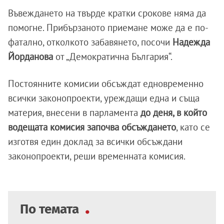
Въвеждането на твърде кратки срокове няма да
помогне. Прибързаното приемане може да е по-
фатално, отколкото забавянето, посочи
Надежда
Йорданова
от „Демократична България“.
Постоянните комисии обсъждат едновременно
всички законопроекти, уреждащи една и съща
материя, внесени в парламента
до деня, в който
водещата комисия започва обсъждането
, като се
изготвя един доклад за всички обсъждани
законопроекти, реши временната комисия.
По темата