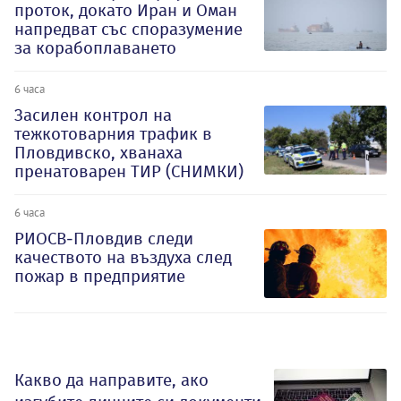
проток, докато Иран и Оман
напредват със споразумение
за корабоплаването
6 часа
Засилен контрол на
тежкотоварния трафик в
Пловдивско, хванаха
пренатоварен ТИР (СНИМКИ)
6 часа
РИОСВ-Пловдив следи
качеството на въздуха след
пожар в предприятие
Какво да направите, ако