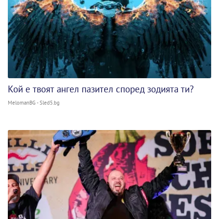
Кой е твоят ангел пазител според зодията ти?
MelomanBG - Sled5.bg