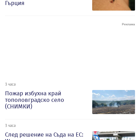
Гърция
3 часа
Пожар избухна край
тополовградско село
(СНИМКИ)
3 часа
След решение на Съда на ЕС: