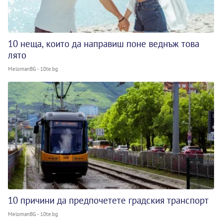
10 неща, които да направиш поне веднъж това
лято
MelomanBG - 10te.bg
10 причини да предпочетете градския транспорт
MelomanBG - 10te.bg