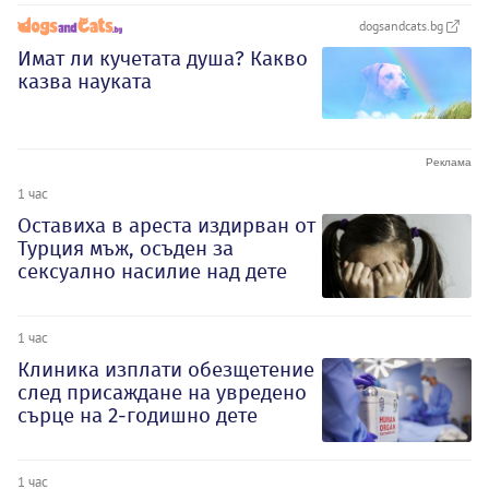
dogsandcats.bg
Имат ли кучетата душа? Какво
казва науката
1 час
Оставиха в ареста издирван от
Турция мъж, осъден за
сексуално насилие над дете
1 час
Клиника изплати обезщетение
след присаждане на увредено
сърце на 2-годишно дете
1 час