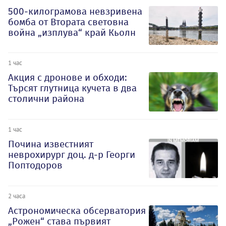
500-килограмова невзривена
бомба от Втората световна
война „изплува“ край Кьолн
1 час
Акция с дронове и обходи:
Търсят глутница кучета в два
столични района
1 час
Почина известният
неврохирург доц. д-р Георги
Поптодоров
2 часа
Астрономическа обсерватория
„Рожен“ става първият