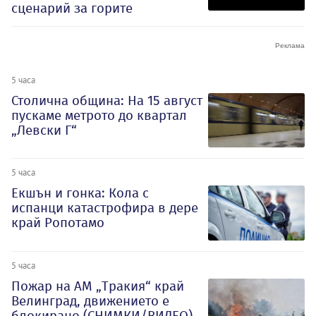
сценарий за горите
5 часа
Столична община: На 15 август
пускаме метрото до квартал
„Левски Г“
5 часа
Екшън и гонка: Кола с
испанци катастрофира в дере
край Ропотамо
5 часа
Пожар на АМ „Тракия“ край
Велинград, движението е
блокирано (СНИМКИ/ВИДЕО)