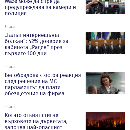
Waze може да спре да
предупреждава за камери и
полиция
3 часа
„Галъп интернешънъл
болкан“: 42% доверие за
кабинета „Радев“ през
първите 100 дни
4 часа
Белобрадова с остра реакция
след решение на МС
парламентът да плати
обезщетение на фирма
4 часа
Когато огънят стигне
върховете на дърветата,
започва най-опасният