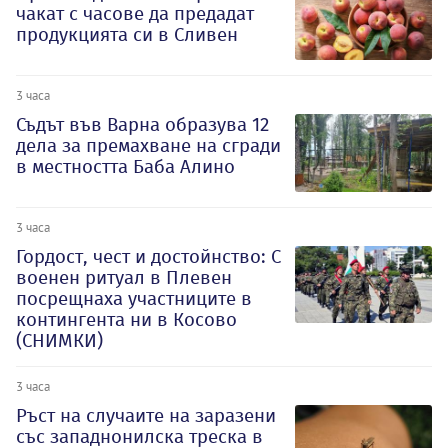
чакат с часове да предадат
продукцията си в Сливен
3 часа
Съдът във Варна образува 12
дела за премахване на сгради
в местността Баба Алино
3 часа
Гордост, чест и достойнство: С
военен ритуал в Плевен
посрещнаха участниците в
контингента ни в Косово
(СНИМКИ)
3 часа
Ръст на случаите на заразени
със западнонилска треска в