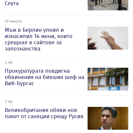
Сеута
45 минути
Мъж в Берлин упоил и
изнасилил 14 жени, които
срещнал в сайтове за
запознанства
1 час
Прокуратурата повдигна
обвинения на бившия шеф на
ВиК-Бургас
1 час
Великобритания обяви нов
пакет от санкции срещу Русия