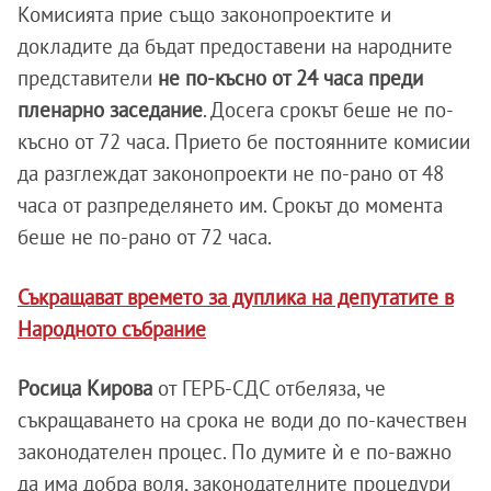
Комисията прие също законопроектите и
докладите да бъдат предоставени на народните
представители
не по-късно от 24 часа преди
пленарно заседание
. Досега срокът беше не по-
късно от 72 часа. Прието бе постоянните комисии
да разглеждат законопроекти не по-рано от 48
часа от разпределянето им. Срокът до момента
беше не по-рано от 72 часа.
Съкращават времето за дуплика на депутатите в
Народното събрание
Росица Кирова
от ГЕРБ-СДС отбеляза, че
съкращаването на срока не води до по-качествен
законодателен процес. По думите ѝ е по-важно
да има добра воля, законодателните процедури