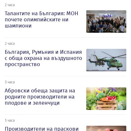
2 часа
Талантите на България: МОН
почете олимпийските ни
шампиони
2 часа
България, Румъния и Испания
с обща охрана на въздушното
пространство
3 часа
Абровски обеща защита на
родните производители на
плодове и зеленчуци
3 часа
Производители на праскови