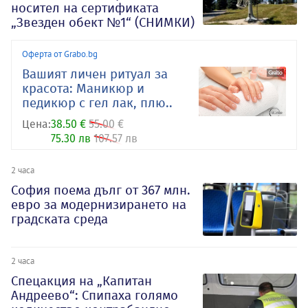
носител на сертификата
„Звезден обект №1“ (СНИМКИ)
Оферта от Grabo.bg
Вашият личен ритуал за
красота: Маникюр и
педикюр с гел лак, плю..
Цена:
38.50 €
55.00 €
75.30 лв
107.57 лв
2 часа
София поема дълг от 367 млн.
евро за модернизирането на
градската среда
2 часа
Спецакция на „Капитан
Андреево“: Спипаха голямо