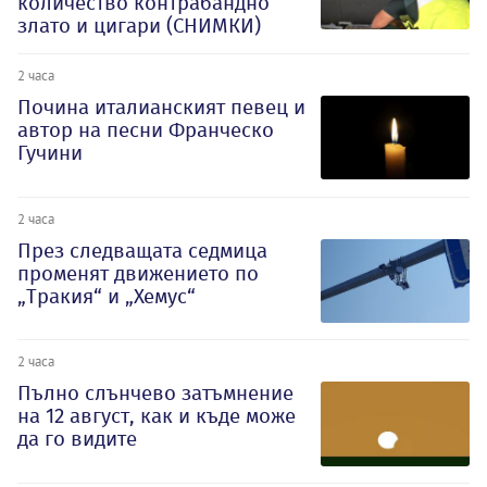
количество контрабандно
злато и цигари (СНИМКИ)
2 часа
Почина италианският певец и
автор на песни Франческо
Гучини
2 часа
През следващата седмица
променят движението по
„Тракия“ и „Хемус“
2 часа
Пълно слънчево затъмнение
на 12 август, как и къде може
да го видите