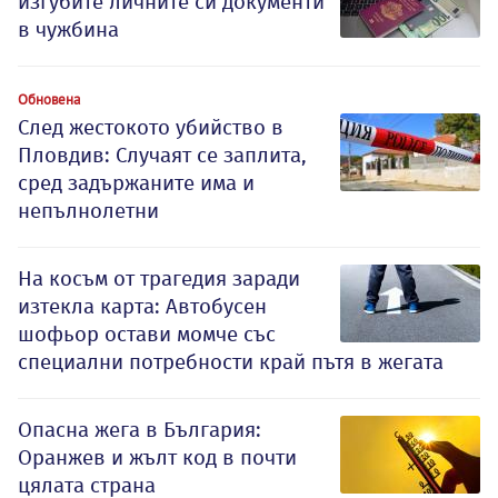
изгубите личните си документи
в чужбина
Обновена
След жестокото убийство в
Пловдив: Случаят се заплита,
сред задържаните има и
непълнолетни
На косъм от трагедия заради
изтекла карта: Автобусен
шофьор остави момче със
специални потребности край пътя в жегата
Опасна жега в България:
Оранжев и жълт код в почти
цялата страна