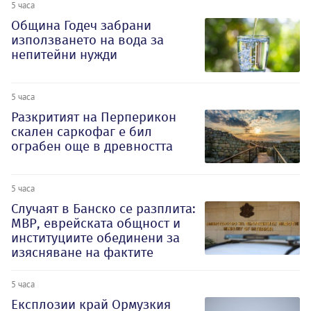
5 часа
Община Годеч забрани
използването на вода за
непитейни нужди
5 часа
Разкритият на Перперикон
скален саркофаг е бил
ограбен още в древността
5 часа
Случаят в Банско се разплита:
МВР, еврейската общност и
институциите обединени за
изясняване на фактите
5 часа
Експлозии край Ормузкия