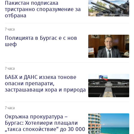
Пакистан подписаха
тристранно споразумение за
отбрана
7 часа
Полицията в Бургас е с нов
шеф
7 часа
БАБХ и ДАНС иззеха тонове
опасни препарати,
застрашаващи хора и природа
7 часа
Окръжна прокуратура –
Бургас: Хотелиери плащали
„такса спокойствие“ до 30 000