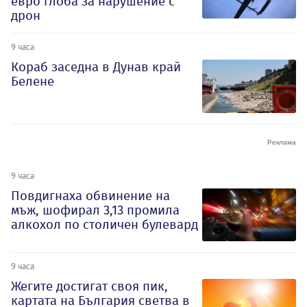
евро глоба за нарушение с
дрон
9 часа
Кораб заседна в Дунав край
Белене
9 часа
Повдигнаха обвинение на
мъж, шофирал 3,13 промила
алкохол по столичен булевард
9 часа
Жегите достигат своя пик,
картата на България светва в