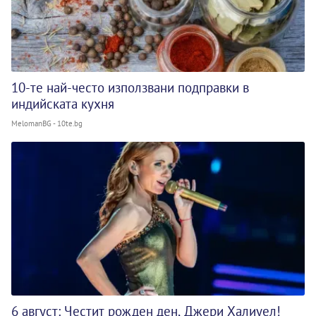
10-те най-често използвани подправки в
индийската кухня
MelomanBG - 10te.bg
6 август: Честит рожден ден, Джери Халиуел!