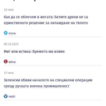
16 часа
Как да се облечем в жегата: Белите дрехи не са
единственото решение за охлаждане на тялото
nova
08.10.2025
Мит или истина: Времето ми влияе
edna
15 часа
Зеленски обяви началото на специални операции
срещу руската военна промишленост
vesti