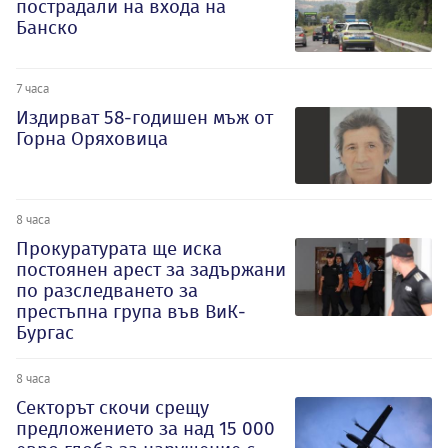
пострадали на входа на
Банско
7 часа
Издирват 58-годишен мъж от
Горна Оряховица
8 часа
Прокуратурата ще иска
постоянен арест за задържани
по разследването за
престъпна група във ВиК-
Бургас
8 часа
Секторът скочи срещу
предложението за над 15 000