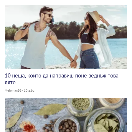
10 неща, които да направиш поне веднъж това
лято
MelomanBG - 10te.bg