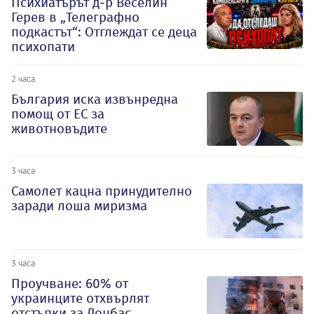
Психиатърът д-р Веселин
Герев в „Телеграфно
подкастът“: Отглеждат се деца
психопати
2 часа
България иска извънредна
помощ от ЕС за
животновъдите
3 часа
Самолет кацна принудително
заради лоша миризма
3 часа
Проучване: 60% от
украинците отхвърлят
отстъпки за Донбас