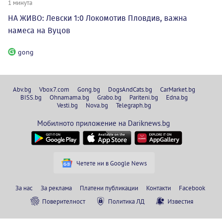
1 минута
НА ЖИВО: Левски 1:0 Локомотив Пловдив, важна
намеса на Вуцов
gong
Abv.bg
Vbox7.com
Gong.bg
DogsAndCats.bg
CarMarket.bg
BISS.bg
Ohnamama.bg
Grabo.bg
Pariteni.bg
Edna.bg
Vesti.bg
Nova.bg
Telegraph.bg
Мобилното приложение на Dariknews.bg
Четете ни в Google News
За нас
За реклама
Платени публикации
Контакти
Facebook
Поверителност
Политика ЛД
Известия