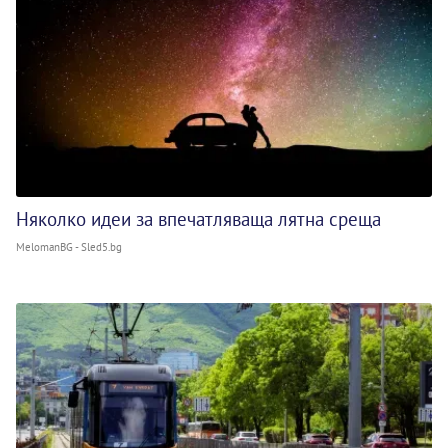
Няколко идеи за впечатляваща лятна среща
MelomanBG - Sled5.bg