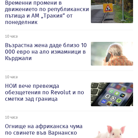
Временни промени в
движението по републикански
пътища и АМ „Тракия“ от
понеделник
10 часа
Възрастна жена даде близо 10
000 евро на ало измамници в
Кърджали
10 часа
НОИ вече превежда
обезщетения по Revolut и по
сметки зад граница
10 часа
Огнище на африканска чума
по свинете във Варнанско