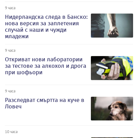
9 часа
Нидерландска следа в Банско:
нова версия за заплетения
случай с наши и чужди
младежи
9 часа
Откриват нови лаборатории
за тестове за алкохол и дрога
при шофьори
9 часа
Разследват смъртта на куче в
Ловеч
10 часа