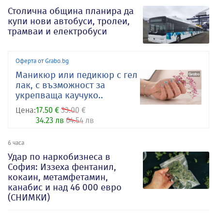
Столична община планира да
купи нови автобуси, тролеи,
трамваи и електробуси
Оферта от Grabo.bg
Маникюр или педикюр с гел
лак, с възможност за
укрепваща каучуко..
Цена:
17.50 €
33.00 €
34.23 лв
64.54 лв
6 часа
Удар по наркобизнеса в
София: Иззеха фентанил,
кокаин, метамфетамин,
канабис и над 46 000 евро
(СНИМКИ)