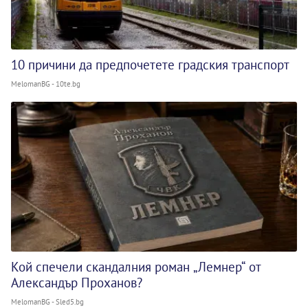
10 причини да предпочетете градския транспорт
MelomanBG - 10te.bg
Кой спечели скандалния роман „Лемнер“ от
Александър Проханов?
MelomanBG - Sled5.bg