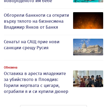
новороденото им бебе
Обгорели банкноти са открити
върху тялото на бизнесмена
Владимир Янков от Банкя
Сенатът на САЩ прие нови
санкции срещу Русия
Обновена
Оставиха в ареста младежите
за убийството в Пловдив:
Горили жертвата с цигари,
ограбили я и си купили дюнер