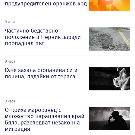
предупредителен оранжев код
9 часа
Частично бедствено
положение в Перник заради
пропаднал път
9 часа
Куче захапа стопанина си и
почина, падайки от тераса
9 часа
Откриха мароканец с
множество наранявания край
Бяла, разследват незаконна
миграция