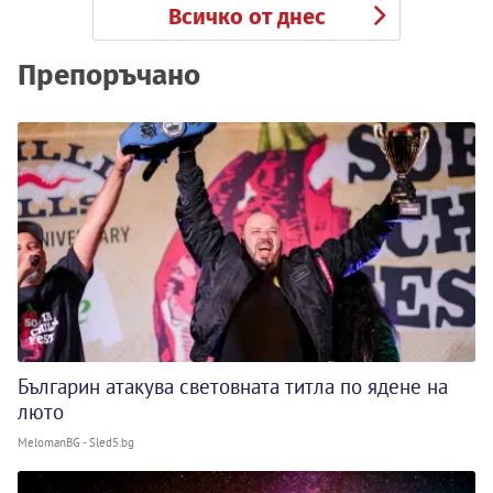
Всичко от днес
Препоръчано
Българин атакува световната титла по ядене на
люто
MelomanBG - Sled5.bg