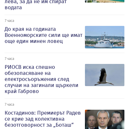
лева, за да не им спират
водата
7 часа
До края на годината
Военноморските сили ще имат
още един минен ловец
7 часа
РИОСВ иска спешно
обезопасяване на
електросъоръжения след
случаи на загинали щъркели
край Габрово
7 часа
Костадинов: Премиерът Радев
се крие зад колективна
безотговорност за „Боташ“