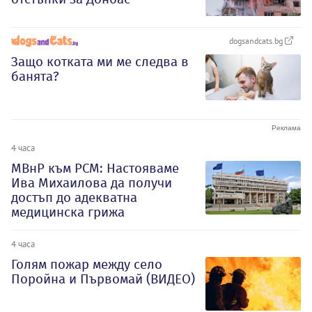
dogsandcats.bg
Защо котката ми ме следва в
банята?
4 часа
МВнР към РСМ: Настояваме
Ива Михаилова да получи
достъп до адекватна
медицинска грижа
4 часа
Голям пожар между село
Поройна и Първомай (ВИДЕО)