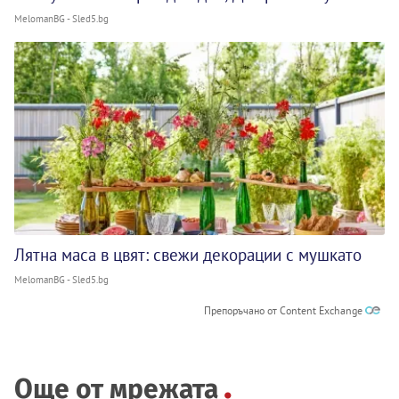
MelomanBG - Sled5.bg
Лятна маса в цвят: свежи декорации с мушкато
MelomanBG - Sled5.bg
Препоръчано от Content Exchange
Още от мрежата