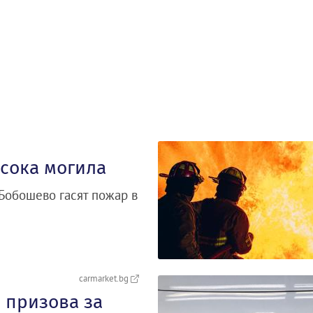
исока могила
Бобошево гасят пожар в
carmarket.bg
 призова за