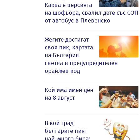
Каква е версията
на шофьора, свалил дете със СОП
от автобус в Плевенско
Жегите достигат
своя пик, картата
на България
светва в предупредителен
оранжев код
Кой има имен ден
на 8 август
В кой град
българите пият
най-много бира: