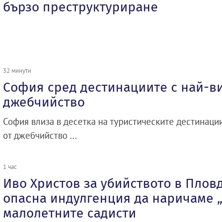
бързо преструктуриране
32 минути
София сред дестинациите с най-ви
джебчийство
София влиза в десетка на туристическите дестинаци
от джебчийство ...
1 час
Иво Христов за убийството в Плов
опасна индулгенция да наричаме 
малолетните садисти