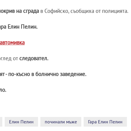
покрив на сграда
в Софийско, съобщиха от полицията.
ара Елин Пелин.
 автомивка
оглед от
следовател.
ят - по-късно в болнично заведение.
ло.
Елин Пелин
починали мъже
Гара Елин Пелин