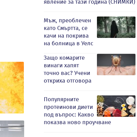
явление за тази година (СНИМКИ)
Мъж, преоблечен
като Смъртта, се
качи на покрива
на болница в Уелс
Защо комарите
винаги хапят
точно вас? Учени
откриха отговора
Популярните
протеинови диети
под въпрос: Какво
показва ново проучване