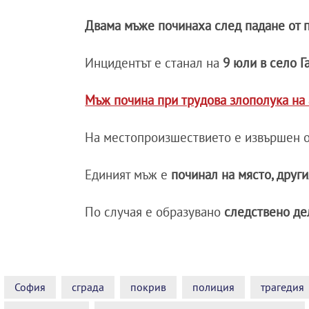
Двама мъже починаха след падане от 
Инцидентът е станал на
9 юли в село Г
Мъж почина при трудова злополука на
На местопроизшествието е извършен 
Единият мъж е
починал на място, други
По случая е образувано
следствено де
София
сграда
покрив
полиция
трагедия