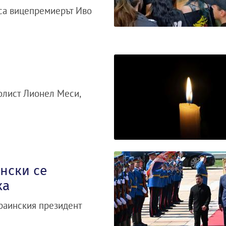
иса вицепремиерът Иво
олист Лионел Меси,
нски се
ха
раинския президент