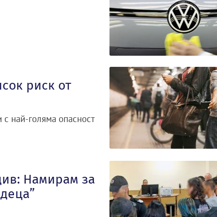
сок риск от
и с най-голяма опасност
див: Намирам за
„деца”