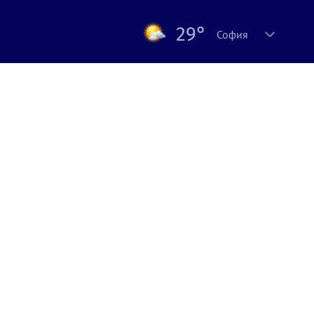
29°
София