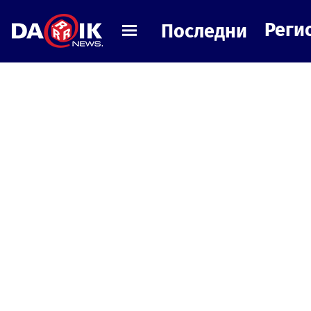
Реги
Последни