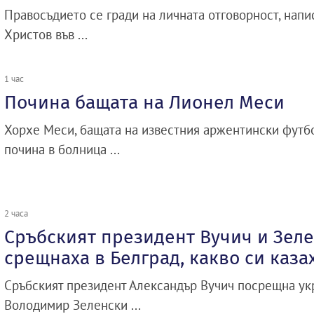
Правосъдието се гради на личната отговорност, нап
Христов във ...
1 час
Почина бащата на Лионел Меси
Хорхе Меси, бащата на известния аржентински футб
почина в болница ...
2 часа
Сръбският президент Вучич и Зеле
срещнаха в Белград, какво си каза
Сръбският президент Александър Вучич посрещна ук
Володимир Зеленски ...