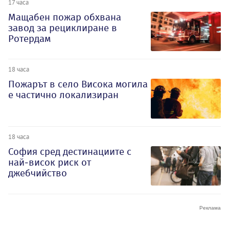
17 часа
Мащабен пожар обхвана
завод за рециклиране в
Ротердам
18 часа
Пожарът в село Висока могила
е частично локализиран
18 часа
София сред дестинациите с
най-висок риск от
джебчийство