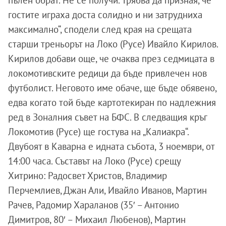
гостите играха доста солидно и ни затрудниха
максимално“, сподели след края на срещата
старши треньорът на Локо (Русе) Ивайло Кирилов.
Кирилов добави още, че очаква през седмицата в
локомотивските редици да бъде привлечен нов
футболист. Неговото име обаче, ще бъде обявено,
едва когато той бъде картотекиран по надлежния
ред в Зоналния съвет на БФС. В следващия кръг
Локомотив (Русе) ще гостува на „Калиакра“.
Двубоят в Каварна е идната събота, 3 ноември, от
14:00 часа. Съставът на Локо (Русе) срещу
Хитрино: Радосвет Христов, Владимир
Перчемлиев, Джан Али, Ивайло Иванов, Мартин
Рачев, Радомир Хараланов (35′ – Антонио
Димитров, 80′ – Михаил Любенов), Мартин