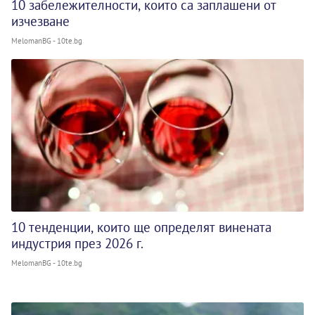
10 забележителности, които са заплашени от
изчезване
MelomanBG - 10te.bg
10 тенденции, които ще определят винената
индустрия през 2026 г.
MelomanBG - 10te.bg