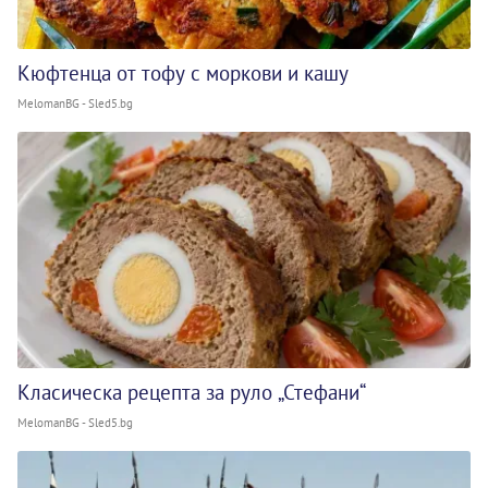
Кюфтенца от тофу с моркови и кашу
MelomanBG - Sled5.bg
Класическа рецепта за руло „Стефани“
MelomanBG - Sled5.bg