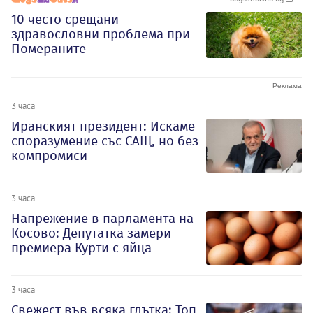
10 често срещани
здравословни проблема при
Помераните
3 часа
Иранският президент: Искаме
споразумение със САЩ, но без
компромиси
3 часа
Напрежение в парламента на
Косово: Депутатка замери
премиера Курти с яйца
3 часа
Свежест във всяка глътка: Топ