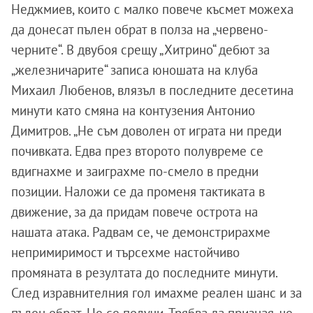
Неджмиев, които с малко повече късмет можеха
да донесат пълен обрат в полза на „червено-
черните“. В двубоя срещу „Хитрино“ дебют за
„железничарите“ записа юношата на клуба
Михаил Любенов, влязъл в последните десетина
минути като смяна на контузения Антонио
Димитров. „Не съм доволен от играта ни преди
почивката. Едва през второто полувреме се
вдигнахме и заиграхме по-смело в предни
позиции. Наложи се да променя тактиката в
движение, за да придам повече острота на
нашата атака. Радвам се, че демонстрирахме
непримиримост и търсехме настойчиво
промяната в резултата до последните минути.
След изравнителния гол имахме реален шанс и за
пълен обрат. Не се получи. Трябва да призная, че