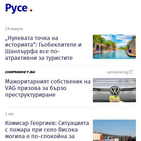
Русе
19 минути
„Нулевата точка на
историята“: Гьобеклитепе и
Шанлъурфа все по-
атрактивни за туристите
carmarket.bg
Мажоритарният собственик на
VAG призова за бързо
преструктуриране
1 час
Комисар Георгиев: Ситуацията
с пожара при село Висока
могила е по-спокойна за