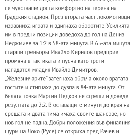
се чувстваше доста комфортно на терена на
Градския стадион. През втората част локомотивци
изравниха играта и вдигнаха оборотите. Усилията
им в предни позиции доведоха до гол на Дениз
Неджмиев за 1:2 в 58-ата минута. В 65-ата минута
старши треньорът Ивайло Кирилов предприе
промяна в тактиката и пусна като трети
нападател младия Ивайло Димитров.
„Железничарите“ затегнаха обръча около вратата
гостите и стигнаха до дузпа в 84-ата минута. От
бялата точка Мартин Недков не сгреши и доведе
резултата до 2:2. В оставащите минути до края на
срещата и двата тима имаха своите шансове, но
нов гол не падна. Добри положения във финалния
щурм на Локо (Русе) се откриха пред Рачев и