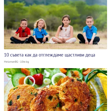
10 съвета как да отглеждаме щастливи деца
MelomanBG - 10te.bg