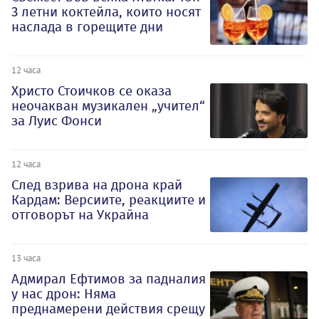
3 летни коктейла, които носят
наслада в горещите дни
12 часа
Христо Стоичков се оказа
неочакван музикален „учител“
за Луис Фонси
12 часа
След взрива на дрона край
Кардам: Версиите, реакциите и
отговорът на Украйна
13 часа
Адмирал Ефтимов за падналия
у нас дрон: Няма
преднамерени действия срещу