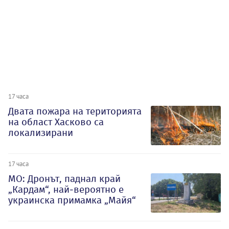
17 часа
Двата пожара на територията
на област Хасково са
локализирани
17 часа
МО: Дронът, паднал край
„Кардам“, най-вероятно е
украинска примамка „Майя“