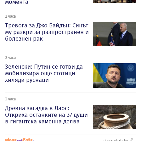
момента
2 часа
Тревога за Джо Байдън: Синът
му разкри за разпространен и
болезнен рак
2 часа
Зеленски: Путин се готви да
мобилизира още стотици
хиляди руснаци
3 часа
Древна загадка в Лаос:
Откриха останките на 37 души
в гигантска каменна делва
dogsandcats.bg