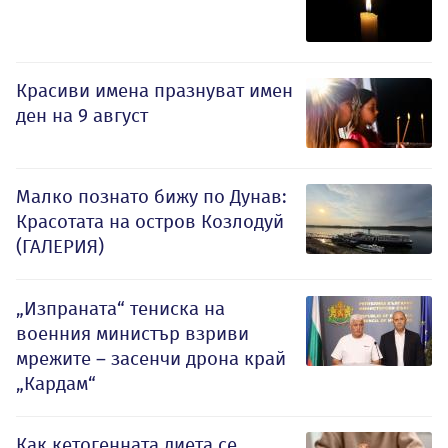
Красиви имена празнуват имен
ден на 9 август
Малко познато бижу по Дунав:
Красотата на остров Козлодуй
(ГАЛЕРИЯ)
„Изпраната“ тениска на
военния министър взриви
мрежите – засенчи дрона край
„Кардам“
Как кетогенната диета се