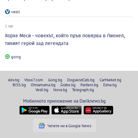
vesti
1 час
Хорхе Меси - човекът, който пръв повярва в Лионел,
тихият герой зад легендата
gong
Abv.bg
Vbox7.com
Gong.bg
DogsAndCats.bg
CarMarket.bg
BISS.bg
Ohnamama.bg
Grabo.bg
Pariteni.bg
Edna.bg
Vesti.bg
Nova.bg
Telegraph.bg
Мобилното приложение на Dariknews.bg
Четете ни в Google News