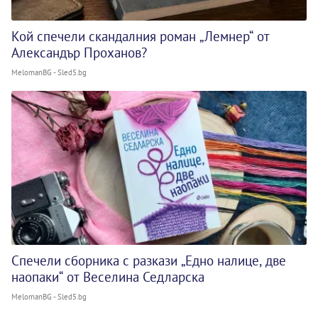
Кой спечели скандалния роман „Лемнер“ от
Александър Проханов?
MelomanBG - Sled5.bg
Спечели сборника с разкази „Едно налице, две
наопаки“ от Веселина Седларска
MelomanBG - Sled5.bg