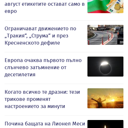
август етикетите остават само в
евро
Ограничават движението по
„Тракия“, „Струма“ и през
Кресненското дефиле
Европа очаква първото пълно
слънчево затъмнение от
десетилетия
Когато всичко те дразни: тези
трикове променят
настроението за минути
Почина бащата на Лионел Меси