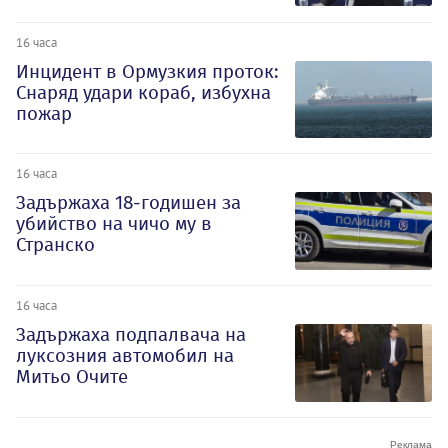
16 часа
Инцидент в Ормузкия проток:
Снаряд удари кораб, избухна
пожар
16 часа
Задържаха 18-годишен за
убийство на чичо му в
Странско
16 часа
Задържаха подпалвача на
луксозния автомобил на
Митьо Очите