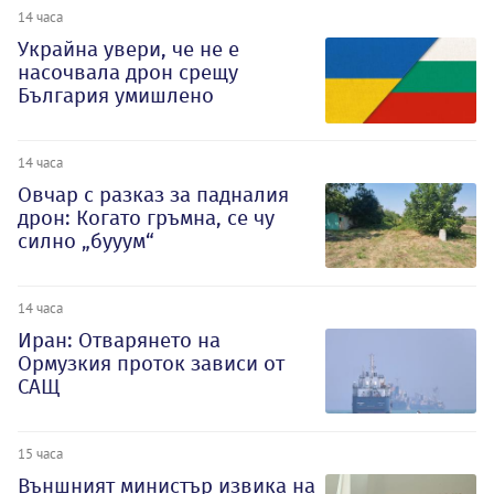
14 часа
Украйна увери, че не е
насочвала дрон срещу
България умишлено
14 часа
Овчар с разказ за падналия
дрон: Когато гръмна, се чу
силно „бууум“
14 часа
Иран: Отварянето на
Ормузкия проток зависи от
САЩ
15 часа
Външният министър извика на