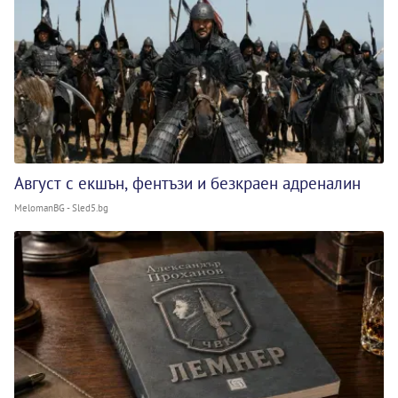
Август с екшън, фентъзи и безкраен адреналин
MelomanBG - Sled5.bg