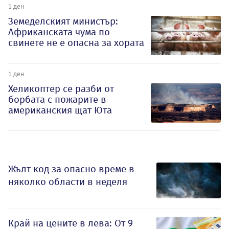
1 ден
Земеделският министър:
Африканската чума по
свинете не е опасна за хората
1 ден
Хеликоптер се разби от
борбата с пожарите в
американския щат Юта
Жълт код за опасно време в
няколко области в неделя
Край на цените в лева: От 9