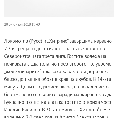
28 октомври 2018 19:49
Локомотив (Русе) и „Хитрино“ завършиха наравно
2:2 в среща от десетия кръг на първенството в
Североизточната трета лига. Гостите водеха на
почивката с два гола, но през второто полувреме
„железничарите“ показаха характер и дори бяха
близо до пълния обрат в края на двубоя. В 14-ата
минута Дениз Неджмиев вкара, но попадението
бе отменено от съдиите заради маркирана засада.
Буквално в ответната атака гостите откриха чрез
Ивелин Василев. В 30-ата минута „Хитрино“ вече
водеше с 2:0 след гол на Христо Александров и