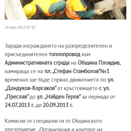
24 юли 2013 07:33
Заради изграждането на разпределителен и
присъединителен
топлопровод
към
Административната сграда
на
Община Пловдив,
намираща се на
пл. „Стефан Стамболов”№1
временно ще бъде спряно движението по
ул.
„Дондуков-Корсаков”
от кръстовището
с ул.
„Преслав”
до
ул. „Найден Геров”
за периода от
24.07.2013 г.
до
20.09.2013 г.
Комисия от специалисти от Общинското
предприятие „
Организация и контрол на