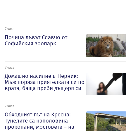
7 часа
Почина лъвът Славчо от
Софийския зоопарк
7 часа
Домашно насилие в Перник:
Мъж поряза приятелката си по
врата, баща преби дъщеря си
7 часа
Обходният път на Кресна:
Тунелите са наполовина
прокопани, мостовете – на