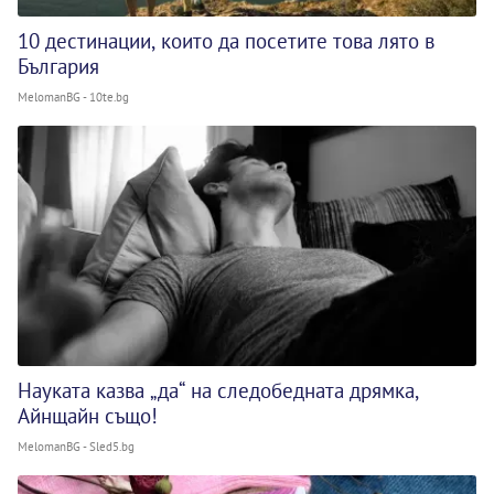
10 дестинации, които да посетите това лято в
България
MelomanBG - 10te.bg
Науката казва „да“ на следобедната дрямка,
Айнщайн също!
MelomanBG - Sled5.bg