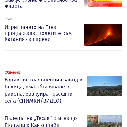
живота
9 часа
Изригването на Етна
продължава, полетите към
Катания са спрени
Обновена
Взривове във военния завод в
Белица, има обгазяване в
района, евакуират съседни
села (СНИМКИ/ВИДЕО)
Палецът на „Тесак“ стигна до
България: Как онлайн