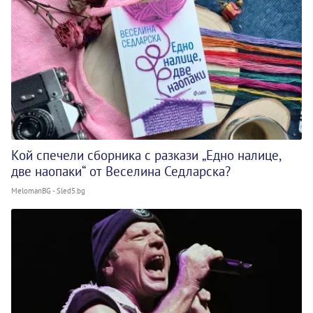
Кой спечели сборника с разкази „Едно налице,
две наопаки“ от Веселина Седларска?
MelomanBG - Sled5.bg