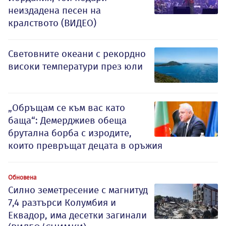
неиздадена песен на
кралството (ВИДЕО)
Световните океани с рекордно
високи температури през юли
„Обръщам се към вас като
баща“: Демерджиев обеща
брутална борба с изродите,
които превръщат децата в оръжия
Обновена
Силно земетресение с магнитуд
7,4 разтърси Колумбия и
Еквадор, има десетки загинали