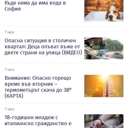
Къде няма да има вода в
София
7 часа
Опасна ситуация в столичен
квартал: Деца опъват въже от
двете страни на улица (ВИДЕО)
7 часа
Внимание: Опасно горещо
време във вторник –
термометърът скача до 38°
(КАРТА)
7 часа
18-годишен младеж с
италианско гражданство е