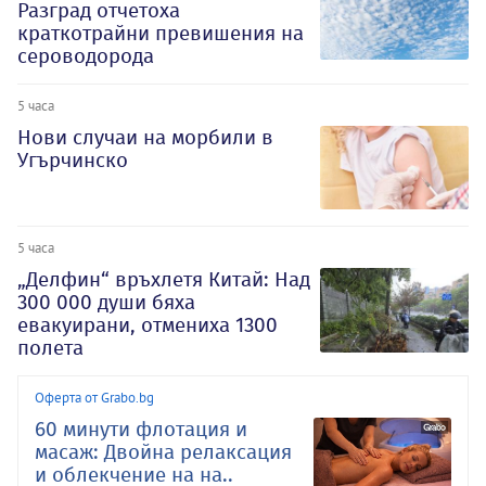
Разград отчетоха
краткотрайни превишения на
сероводорода
5 часа
Нови случаи на морбили в
Угърчинско
5 часа
„Делфин“ връхлетя Китай: Над
300 000 души бяха
евакуирани, отмениха 1300
полета
Оферта от Grabo.bg
60 минути флотация и
масаж: Двойна релаксация
и облекчение на на..