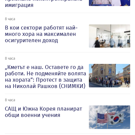
имиграция
8 часа
В кои сектори работят най-
много хора на максимален
осигурителен доход
8 часа
„Кметът е наш. Оставете го да
работи. Не подменяйте волята
на хората“: Протест в защита
на Николай Рашков (СНИМКИ)
8 часа
САЩ и Южна Корея планират
общи военни учения