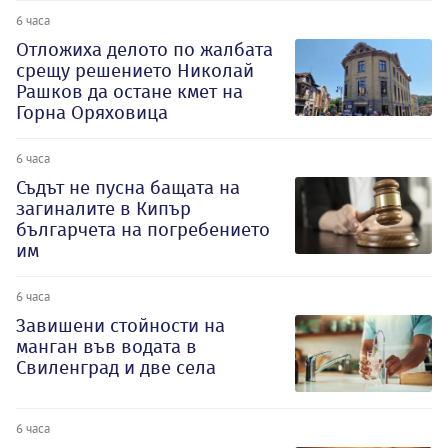
6 часа
Отложиха делото по жалбата
срещу решението Николай
Рашков да остане кмет на
Горна Оряховица
6 часа
Съдът не пусна бащата на
загиналите в Кипър
българчета на погребението
им
6 часа
Завишени стойности на
манган във водата в
Свиленград и две села
6 часа