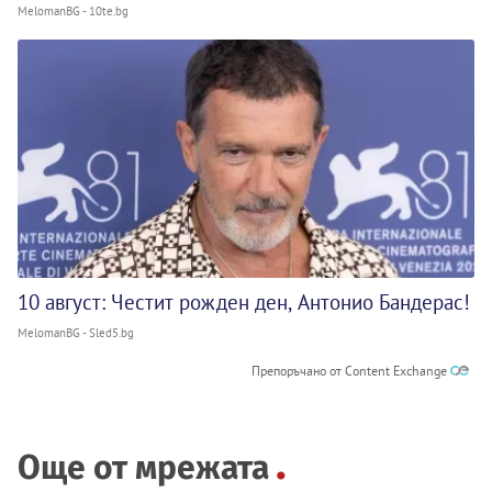
MelomanBG - 10te.bg
10 август: Честит рожден ден, Антонио Бандерас!
MelomanBG - Sled5.bg
Препоръчано от Content Exchange
Още от мрежата