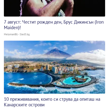
7 август: Честит рожден ден, Брус Дикинсън (Iron
Maiden)!
MelomanBG - Sled5.bg
10 преживявания, които си струва да опиташ на
Канарските острови