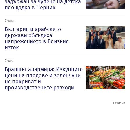
задържан за чупене на детска
площадка в Перник
7 часа
България и арабските
държави обсъдиха
напрежението в Близкия
изток
7 часа
Браншът алармира: Изкупните
цени на плодове и зеленчуци
не покриват и
производствените разходи