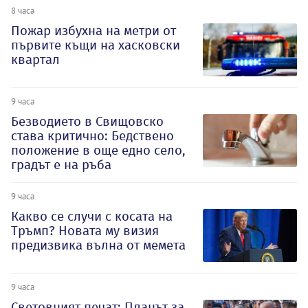
8 часа
Пожар избухна на метри от
първите къщи на хасковски
квартал
9 часа
Безводието в Свищовско
става критично: Бедствено
положение в още едно село,
градът е на ръба
9 часа
Какво се случи с косата на
Тръмп? Новата му визия
предизвика вълна от мемета
9 часа
Световният печат: Планът за