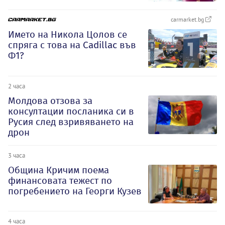
carmarket.bg
Името на Никола Цолов се
спряга с това на Cadillac във
Ф1?
2 часа
Молдова отзова за
консултации посланика си в
Русия след взривяването на
дрон
3 часа
Община Кричим поема
финансовата тежест по
погребението на Георги Кузев
4 часа