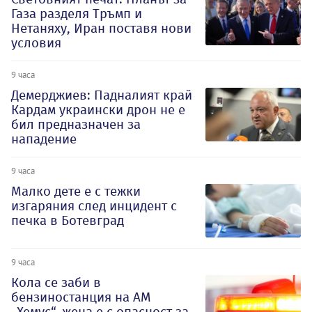
Газа разделя Тръмп и
Нетаняху, Иран поставя нови
условия
9 часа
Демерджиев: Падналият край
Кардам украински дрон не е
бил предназначен за
нападение
9 часа
Малко дете е с тежки
изгаряния след инцидент с
печка в Ботевград
9 часа
Кола се заби в
бензиностанция на АМ
„Хемус“, жена е с опасност за