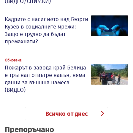
(ВИДЕО/СНИМКИ)
Кадрите с насилието над Георги
Кузев в социалните мрежи:
Защо е трудно да бъдат
премахнати?
Обновена
Пожарът в завода край Белица
е тръгнал отвътре навън, няма
данни за външна намеса
(ВИДЕО)
Всичко от днес
Препоръчано