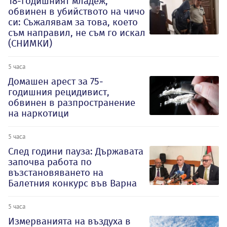
18-годишният младеж,
обвинен в убийството на чичо
си: Съжалявам за това, което
съм направил, не съм го искал
(СНИМКИ)
5 часа
Домашен арест за 75-
годишния рецидивист,
обвинен в разпространение
на наркотици
5 часа
След години пауза: Държавата
започва работа по
възстановяването на
Балетния конкурс във Варна
5 часа
Измерванията на въздуха в