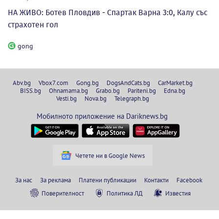
НА ЖИВО: Ботев Пловдив - Спартак Варна 3:0, Калу със
страхотен гол
gong
Abv.bg
Vbox7.com
Gong.bg
DogsAndCats.bg
CarMarket.bg
BISS.bg
Ohnamama.bg
Grabo.bg
Pariteni.bg
Edna.bg
Vesti.bg
Nova.bg
Telegraph.bg
Мобилното приложение на Dariknews.bg
Четете ни в Google News
За нас
За реклама
Платени публикации
Контакти
Facebook
Поверителност
Политика ЛД
Известия