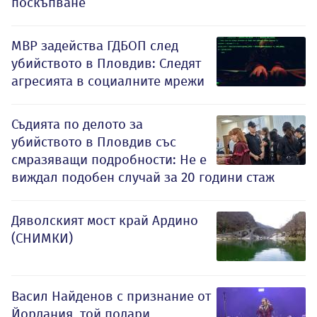
поскъпване
МВР задейства ГДБОП след
убийството в Пловдив: Следят
агресията в социалните мрежи
Съдията по делото за
убийството в Пловдив със
смразяващи подробности: Не е
виждал подобен случай за 20 години стаж
Дяволският мост край Ардино
(СНИМКИ)
Васил Найденов с признание от
Йордания, той подари