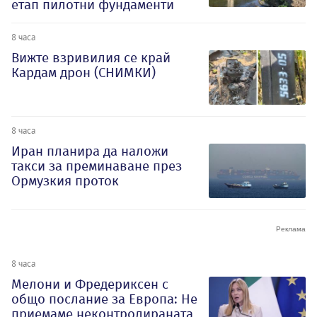
етап пилотни фундаменти
8 часа
Вижте взривилия се край
Кардам дрон (СНИМКИ)
8 часа
Иран планира да наложи
такси за преминаване през
Ормузкия проток
8 часа
Мелони и Фредериксен с
общо послание за Европа: Не
приемаме неконтролираната