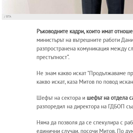
/ БТА
Ръководните кадри, които имат отноше
министърът на вътрешните работи Дани
разпространена комуникация между сл
престъпност“.
Не знам какво искат "Продължаваме про
какво искат, каза Митов по повод иска
Шефът на сектора и
шефът на отдела с
разпоредил на директора на ГДБОП съ
Няма да позволя да се спекулира с ра
единични случаи, посочи Митов. По ду