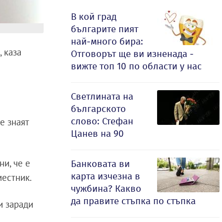
В кой град
българите пият
най-много бира:
 каза
Отговорът ще ви изненада -
вижте топ 10 по области у нас
Светлината на
българското
слово: Стефан
е знаят
Цанев на 90
и, че е
Банковата ви
карта изчезна в
местник.
чужбина? Какво
да правите стъпка по стъпка
и заради
и