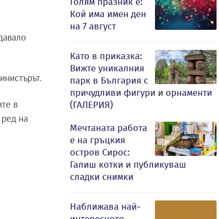
Голям празник е:
Кой има имен ден
на 7 август
 давало
Като в приказка:
Вижте уникалния
инистърът.
парк в България с
причудливи фигури и орнаменти
ите в
(ГАЛЕРИЯ)
 ред на
Мечтаната работа
е на гръцкия
остров Сирос:
Галиш котки и публикуваш
сладки снимки
Наближава най-
интересното