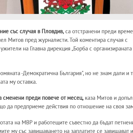
ние със случая в Пловдив,
са отстранени преди време,
ел Митов пред журналисти. Той коментира случая с
ужители на Главна дирекция „Борба с организираната
мяната -Демократична България", но не знам дали и т
ната му оставка.
а сменени преди повече от месец,
каза Митов и допълн
що да предприеме действия по отношение на своя за
ботата на МВР и работещите съвестно да бъдат петнен
мите му със завишаването на заплатите се завишават 