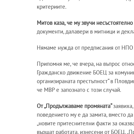
критериите.
Митов каза, че му звучи несъстоятелно
документи, далавери в митници и декл
Нямаме нужда от предписания от НПО 
Припомня ме, че вчера, на въпрос отн
Гражданско движение БОЕЦ за комуник
организираната престъпност“ в Пловди
че МВР е запознато с този случай.
От „Продължаваме промяната“
заявиха,
поведението му е да замита, вместо да
„новите притеснителни факти за оказв
вършат работата, изнесени от БОЕЦ, „