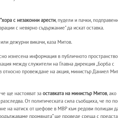
 "хора с незаконни арести
, пудели и пачки, подправен
арации с невярно съдържание" да искат оставка.
или дежурни викачи, каза Митов.
осно изнесена информация в публичното пространство
ация между служители на Главна дирекция „Борба с
в относно провеждане на акция, министър Даниел Мит
 че ще настояват за
оставката на министър Митов
, ако
 разследва. От политическата сила съобщиха, че по п
ане на натиск от шефове в МВР към редови полицаи д
Продължаваме промяната“ ще проведе среща с предста