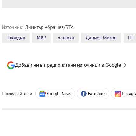
Източник:
Димитър Абрашев/БТА
Пловдив
МВР
оставка
Даниел Митов
ПП
Добави ни в предпочитани източници в Google
Последвайте ни
Google News
Facebook
Instag