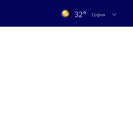
32°
София