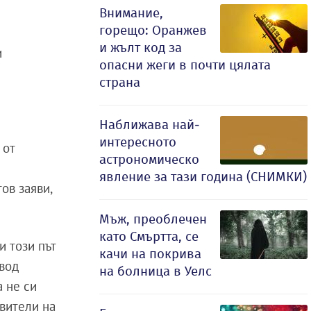
Внимание,
горещо: Оранжев
и жълт код за
и
опасни жеги в почти цялата
страна
Наближава най-
интересното
 от
астрономическо
явление за тази година (СНИМКИ)
ов заяви,
Мъж, преоблечен
като Смъртта, се
 и този път
качи на покрива
овод
на болница в Уелс
а не си
вители на