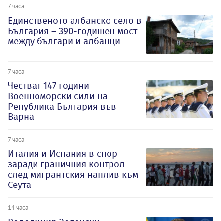
7 часа
Единственото албанско село в
България – 390-годишен мост
между българи и албанци
7 часа
Честват 147 години
Военноморски сили на
Република България във
Варна
7 часа
Италия и Испания в спор
заради граничния контрол
след мигрантския наплив към
Сеута
14 часа