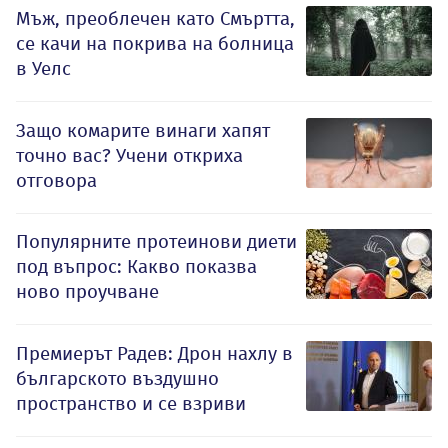
Мъж, преоблечен като Смъртта,
се качи на покрива на болница
в Уелс
Защо комарите винаги хапят
точно вас? Учени откриха
отговора
Популярните протеинови диети
под въпрос: Какво показва
ново проучване
Премиерът Радев: Дрон нахлу в
българското въздушно
пространство и се взриви