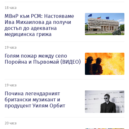
18 часа
МВнР към РСМ: Настояваме
Ива Михаилова да получи
достъп до адекватна
медицинска грижа
19 часа
Голям пожар между село
Поройна и Първомай (ВИДЕО)
19 часа
Почина легендарният
британски музикант и
продуцент Уилям Орбит
20 часа