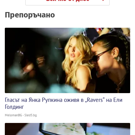
Препоръчано
Гласът на Янка Рупкина оживя в „Ravers“ на Ели
Голдинг
MelomanBG - Sled5.bg