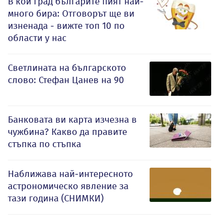
В кой град българите пият най-
много бира: Отговорът ще ви
изненада - вижте топ 10 по
области у нас
Светлината на българското
слово: Стефан Цанев на 90
Банковата ви карта изчезна в
чужбина? Какво да правите
стъпка по стъпка
Наближава най-интересното
астрономическо явление за
тази година (СНИМКИ)