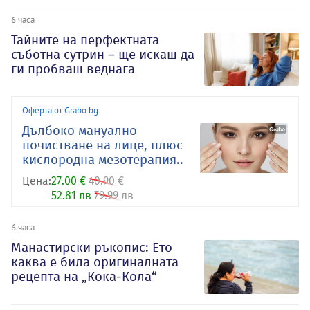
6 часа
Тайните на перфектната
съботна сутрин – ще искаш да
ги пробваш веднага
Оферта от Grabo.bg
Дълбоко мануално
почистване на лице, плюс
кислородна мезотерапия..
Цена:
27.00 €
40.90 €
52.81 лв
79.99 лв
6 часа
Манастирски ръкопис: Ето
каква е била оригиналната
рецепта на „Кока-Кола“