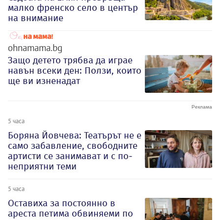
малко френско село в център
на внимание
ohnamama.bg
Защо детето трябва да играе
навън всеки ден: Ползи, които
ще ви изненадат
5 часа
Боряна Йовчева: Театърът не е
само забавление, свободните
артисти се занимават и с по-
неприятни теми
5 часа
Оставиха за постоянно в
ареста петима обвиняеми по