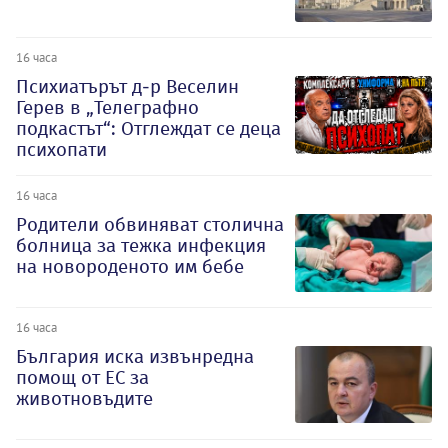
16 часа
Психиатърът д-р Веселин
Герев в „Телеграфно
подкастът“: Отглеждат се деца
психопати
16 часа
Родители обвиняват столична
болница за тежка инфекция
на новороденото им бебе
16 часа
България иска извънредна
помощ от ЕС за
животновъдите