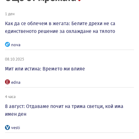
1 ден
Как да се облечем в жегата: Белите дрехи не са
единственото решение за охлаждане на тялото
nova
08.10.2025
Мит или истина: Времето ми влияе
edna
4 часа
8 август: Отдаваме почит на трима светци, кой има
имен ден
vesti