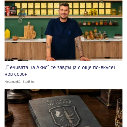
„Печивата на Акис“ се завръща с още по-вкусен
нов сезон
MelomanBG - Sled5.bg