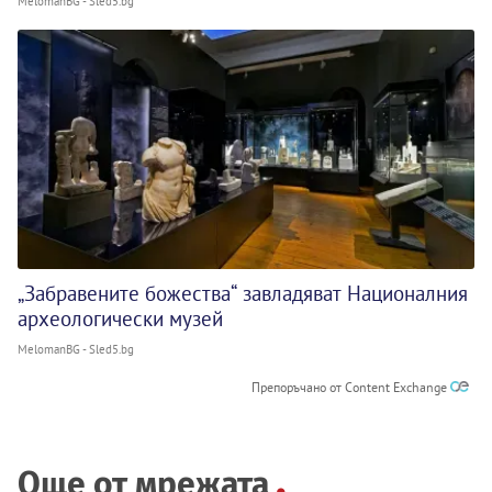
MelomanBG - Sled5.bg
„Забравените божества“ завладяват Националния
археологически музей
MelomanBG - Sled5.bg
Препоръчано от Content Exchange
Още от мрежата