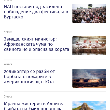
НАП постави под засилено
наблюдение два фестивала в
Бургаско
4 часа
Земеделският министър:
Африканската чума по
свинете не е опасна за хората
4 часа
Хеликоптер се разби от
борбата с пожарите в
американския щат Юта
5 часа
Мрачна мистерия в Алпите:
Съдбата на Емил превръща