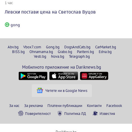
1 час
Левски постави цена на Светослав Вуцов
gong
Abv.bg
Vbox7.com
Gong.bg
DogsAndCats.bg
CarMarket.bg
BISS.bg
Ohnamama.bg
Grabo.bg
Pariteni.bg
Edna.bg
Vesti.bg
Nova.bg
Telegraph.bg
Мобилното приложение на Dariknews.bg
Четете ни в Google News
За нас
За реклама
Платени публикации
Контакти
Facebook
Поверителност
Политика ЛД
Известия
DarikNews.bg