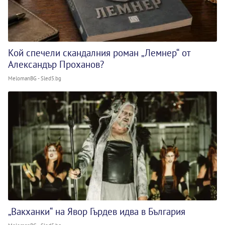
Кой спечели скандалния роман „Лемнер“ от
Александър Проханов?
MelomanBG - Sled5.bg
„Вакханки“ на Явор Гърдев идва в България