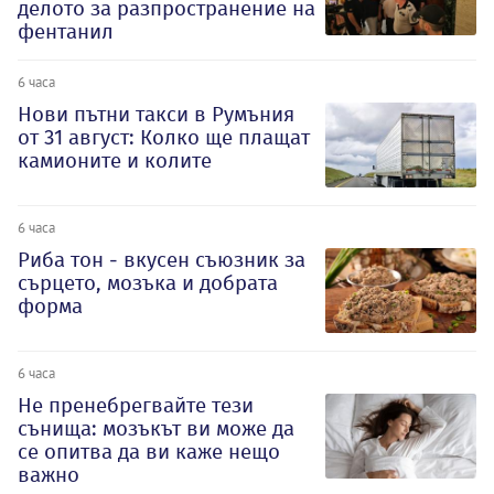
делото за разпространение на
фентанил
6 часа
Нови пътни такси в Румъния
от 31 август: Колко ще плащат
камионите и колите
6 часа
Риба тон - вкусен съюзник за
сърцето, мозъка и добрата
форма
6 часа
Не пренебрегвайте тези
сънища: мозъкът ви може да
се опитва да ви каже нещо
важно