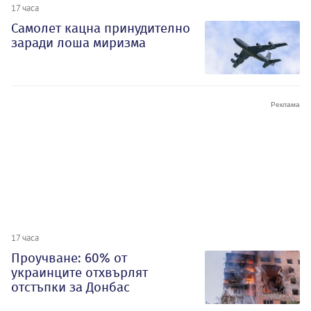
17 часа
Самолет кацна принудително
заради лоша миризма
17 часа
Проучване: 60% от
украинците отхвърлят
отстъпки за Донбас