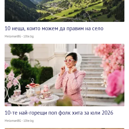
10 неща, които можем да правим на село
MelomanBG - 10te.bg
10-те най-горещи поп фолк хита за юли 2026
MelomanBG - 10te.bg