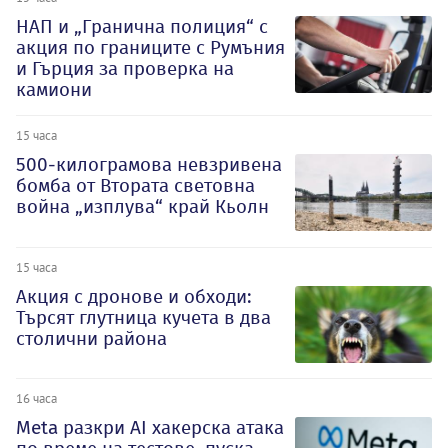
НАП и „Гранична полиция“ с
акция по границите с Румъния
и Гърция за проверка на
камиони
15 часа
500-килограмова невзривена
бомба от Втората световна
война „изплува“ край Кьолн
15 часа
Акция с дронове и обходи:
Търсят глутница кучета в два
столични района
16 часа
Meta разкри AI хакерска атака