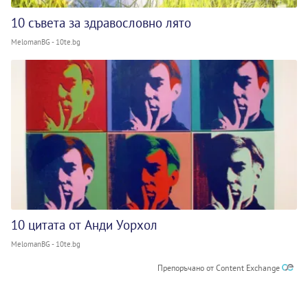
10 съвета за здравословно лято
MelomanBG - 10te.bg
10 цитата от Анди Уорхол
MelomanBG - 10te.bg
Препоръчано от Content Exchange