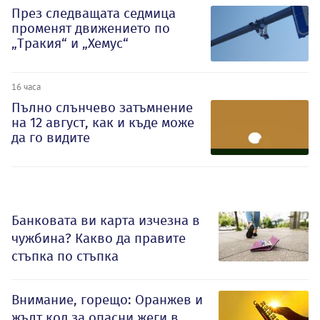
През следващата седмица
променят движението по
„Тракия“ и „Хемус“
16 часа
Пълно слънчево затъмнение
на 12 август, как и къде може
да го видите
Банковата ви карта изчезна в
чужбина? Какво да правите
стъпка по стъпка
Внимание, горещо: Оранжев и
жълт код за опасни жеги в