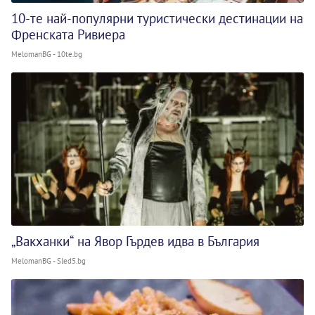
10-те най-популярни туристически дестинации на
Френската Ривиера
MelomanBG - 10te.bg
„Вакханки“ на Явор Гърдев идва в България
MelomanBG - Sled5.bg