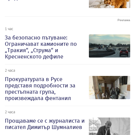
1 час
За безопасно пътуване:
Ограничават камионите по
„Тракия“, „Струма“ и
Кресненското дефиле
2 часа
Прокуратурата в Русе
представя подробности за
престъпната група,
произвеждала фентанил
2 часа
Прощаваме се с журналиста и
писател Димитър Шумналиев