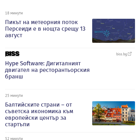
18 минути
Пикът на метеорния поток
Персеиди е в нощта срещу 13
август
biss.bg
Hype Software: Дигиталният
двигател на ресторантьорския
бранш
25 минути
Балтийските страни – от
съветска икономика към
европейски център за
стартъпи
52 минути