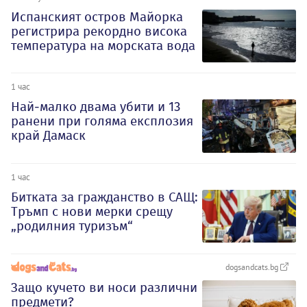
Испанският остров Майорка
регистрира рекордно висока
температура на морската вода
1 час
Най-малко двама убити и 13
ранени при голяма експлозия
край Дамаск
1 час
Битката за гражданство в САЩ:
Тръмп с нови мерки срещу
„родилния туризъм“
dogsandcats.bg
Защо кучето ви носи различни
предмети?