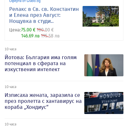
Оферта от Grabo.bg
Релакс в Св. св. Константин
и Елена през Август:
Нощувка в студи..
Цена:
75.00 €
100.00 €
146.69 лв
195.58 лв
10 часа
Йотова: България има голям
потенциал в сферата на
изкуствения интелект
10 часа
Изписаха жената, заразила се
през пролетта с хантавирус на
кораба „Хондиус“
10 часа