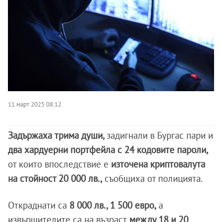
11 март 2025 08:12
Задържаха трима души,
задигнали в Бургас пари и
два хардуерни портфейла с 24 кодовите пароли,
от които впоследствие е
източена криптовалута
на стойност 20 000 лв.,
съобщиха от полицията.
Откраднати са
8 000 лв., 1 500 евро,
а
извършителите са на възраст
между 18 и 20