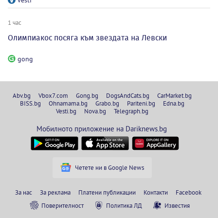
1 час
Олимпиакос посяга към звездата на Левски
gong
Abv.bg
Vbox7.com
Gong.bg
DogsAndCats.bg
CarMarket.bg
BISS.bg
Ohnamama.bg
Grabo.bg
Pariteni.bg
Edna.bg
Vesti.bg
Nova.bg
Telegraph.bg
Мобилното приложение на Dariknews.bg
Четете ни в Google News
За нас
За реклама
Платени публикации
Контакти
Facebook
Поверителност
Политика ЛД
Известия