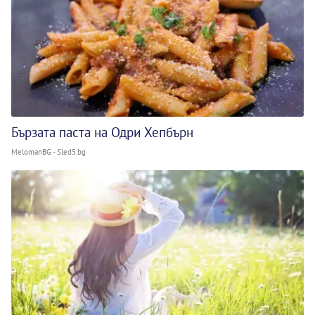
Бързата паста на Одри Хепбърн
MelomanBG - Sled5.bg