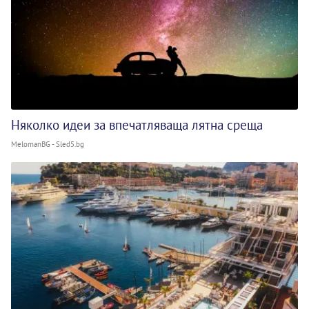
Няколко идеи за впечатляваща лятна среща
MelomanBG - Sled5.bg