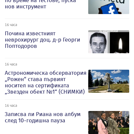
по време на тестове, пуска
нов инструмент
16 часа
Почина известният
неврохирург доц. д-р Георги
Поптодоров
16 часа
Астрономическа обсерватория
„Рожен“ става първият
носител на сертификата
„Звезден обект №1“ (СНИМКИ)
16 часа
Записва ли Риана нов албум
след 10-годишна пауза