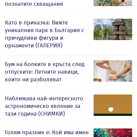
познатите схващания
Като в приказка: Вижте
уникалния парк в България с
причудливи фигури и
орнаменти (ГАЛЕРИЯ)
Бум на болките в кръста след
отпуските: Летните навици,
които ни разболяват
Наближава най-интересното
астрономическо явление за
тази година (СНИМКИ)
Голям празник е: Кой има имен