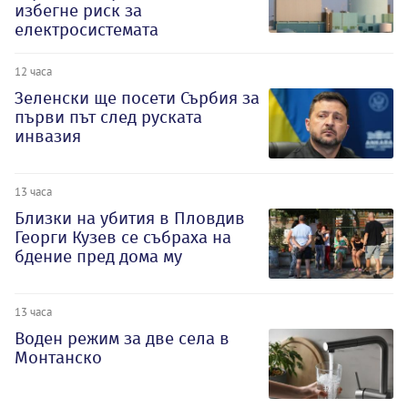
избегне риск за
електросистемата
12 часа
Зеленски ще посети Сърбия за
първи път след руската
инвазия
13 часа
Близки на убития в Пловдив
Георги Кузев се събраха на
бдение пред дома му
13 часа
Воден режим за две села в
Монтанско