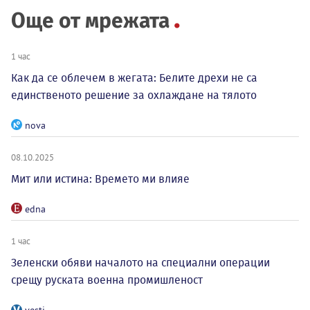
Още от мрежата
1 час
Как да се облечем в жегата: Белите дрехи не са
единственото решение за охлаждане на тялото
nova
08.10.2025
Мит или истина: Времето ми влияе
edna
1 час
Зеленски обяви началото на специални операции
срещу руската военна промишленост
vesti