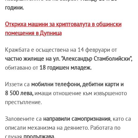
години.
Откриха машини за криптовалута в общински
помещения в Дупница
Кражбата е осъществена на 14 февруари от
частно жилище на ул. "Александър Стамболийски",
обитавано от
18 годишен младеж.
Иззети са
мобилни телефони, дебитни карти и
8 500 лева,
имащи отношение към извършеното
престъпление.
Заловените са
направили самопризнания
, като са
описали механизма на деянието. Работата по
случая
продължава.