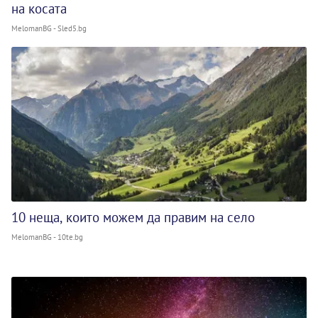
на косата
MelomanBG - Sled5.bg
10 неща, които можем да правим на село
MelomanBG - 10te.bg