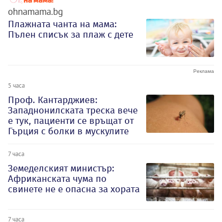
ohnamama.bg
Плажната чанта на мама:
Пълен списък за плаж с дете
5 часа
Проф. Кантарджиев:
Западнонилската треска вече
е тук, пациенти се връщат от
Гърция с болки в мускулите
7 часа
Земеделският министър:
Африканската чума по
свинете не е опасна за хората
7 часа