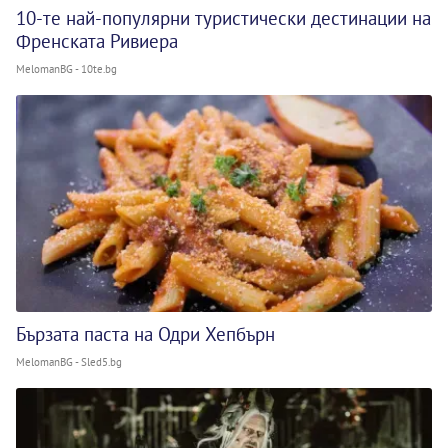
10-те най-популярни туристически дестинации на
Френската Ривиера
MelomanBG - 10te.bg
Бързата паста на Одри Хепбърн
MelomanBG - Sled5.bg