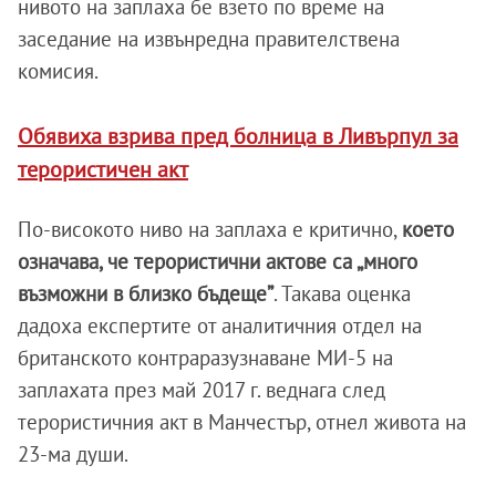
нивото на заплаха бе взето по време на
заседание на извънредна правителствена
комисия.
Обявиха взрива пред болница в Ливърпул за
терористичен акт
По-високото ниво на заплаха е критично,
което
означава, че терористични актове са „много
възможни в близко бъдеще”
. Такава оценка
дадоха експертите от аналитичния отдел на
британското контраразузнаване МИ-5 на
заплахата през май 2017 г. веднага след
терористичния акт в Манчестър, отнел живота на
23-ма души.