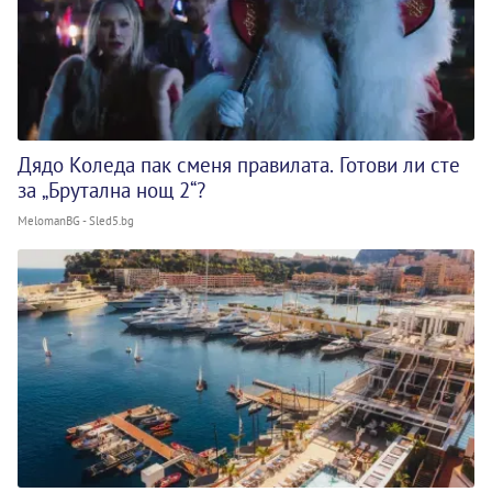
Дядо Коледа пак сменя правилата. Готови ли сте
за „Брутална нощ 2“?
MelomanBG - Sled5.bg