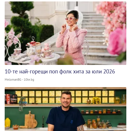
10-те най-горещи поп фолк хита за юли 2026
MelomanBG - 10te.bg