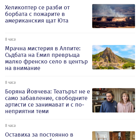
Хеликоптер се разби от
борбата с пожарите в
американския щат Юта
8 часа
Мрачна мистерия в Алпите:
Съдбата на Емил превръща
малко френско село в център
на внимание
8 часа
Боряна Йовчева: Театърът не е
само забавление, свободните
артисти се занимават и с по-
неприятни теми
8 часа
Оставиха за постоянно в