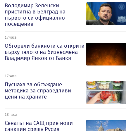
Володимир Зеленски
пристигна в Белград на
първото си официално
посещение
17 часа
Обгорели банкноти са открити
върху тялото на бизнесмена
Владимир Янков от Банкя
17 часа
Пуснаха за обсъждане
методика за справедливи
цени на храните
18 часа
Сенатът на САЩ прие нови
санкции срещу Русия