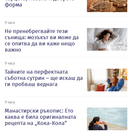
форма
9 часа
Не пренебрегвайте тези
сънища: мозъкът ви може да
се опитва да ви каже нещо
важно
9 часа
Тайните на перфектната
съботна сутрин – ще искаш да
ги пробваш веднага
9 часа
Манастирски ръкопис: Ето
каква е била оригиналната
рецепта на „Кока-Кола“