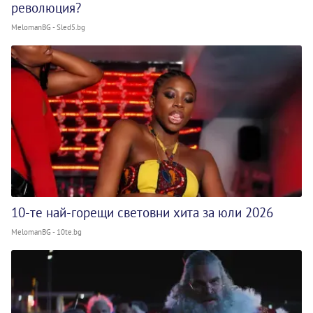
революция?
MelomanBG - Sled5.bg
10-те най-горещи световни хита за юли 2026
MelomanBG - 10te.bg