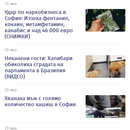
23 часа
Удар по наркобизнеса в
София: Иззеха фентанил,
кокаин, метамфетамин,
канабис и над 46 000 евро
(СНИМКИ)
23 часа
Неканени гости: Капибари
обиколиха сградата на
парламента в Бразилия
(ВИДЕО)
23 часа
Хванаха мъж с голямо
количество хашиш в София
23 часа