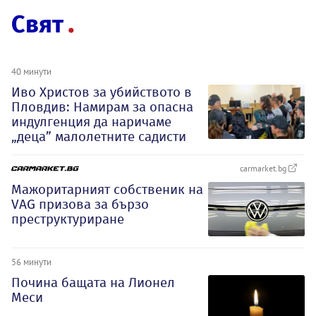
Свят
40 минути
Иво Христов за убийството в
Пловдив: Намирам за опасна
индулгенция да наричаме
„деца” малолетните садисти
carmarket.bg
Мажоритарният собственик на
VAG призова за бързо
преструктуриране
56 минути
Почина бащата на Лионел
Меси