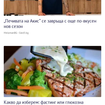
„Печивата на Акис“ се завръща с още по-вкусен
нов сезон
MelomanBG - Sled5.bg
Какво да изберем: фастинг или глюкозна