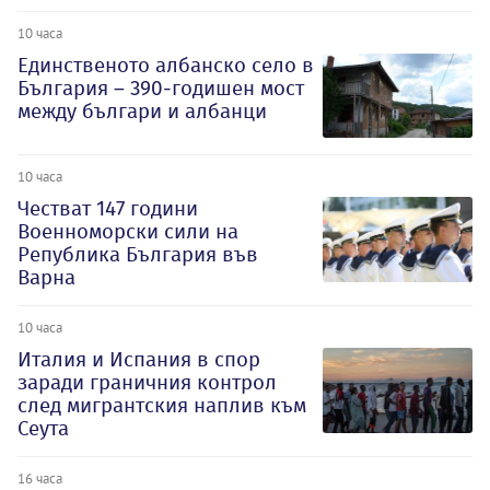
10 часа
Единственото албанско село в
България – 390-годишен мост
между българи и албанци
10 часа
Честват 147 години
Военноморски сили на
Република България във
Варна
10 часа
Италия и Испания в спор
заради граничния контрол
след мигрантския наплив към
Сеута
16 часа