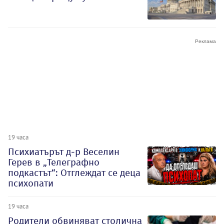
19 часа
Психиатърът д-р Веселин
Герев в „Телеграфно
подкастът“: Отглеждат се деца
психопати
19 часа
Родители обвиняват столична