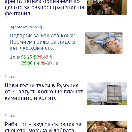
ареста петима обвиняеми по
делото за разпространение на
фентанил
Оферта от Grabo.bg
Подарък за Вашата кожа:
Премиум грижа за лице в
пет луксозни стъ..
Цена:
15.29 €
30.68 €
29.90 лв
60.00 лв
9 часа
Нови пътни такси в Румъния
от 31 август: Колко ще плащат
камионите и колите
9 часа
Риба тон - вкусен съюзник за
сърцето, мозъка и добрата