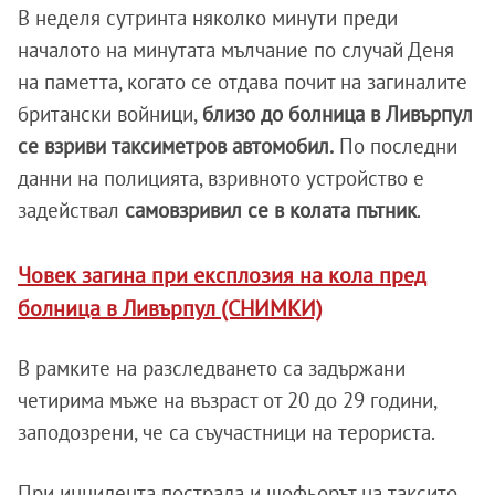
В неделя сутринта няколко минути преди
началото на минутата мълчание по случай Деня
на паметта, когато се отдава почит на загиналите
британски войници,
близо до болница в Ливърпул
се взриви таксиметров автомобил.
По последни
данни на полицията, взривното устройство е
задействал
самовзривил се в колата пътник
.
Човек загина при експлозия на кола пред
болница в Ливърпул (СНИМКИ)
В рамките на разследването са задържани
четирима мъже на възраст от 20 до 29 години,
заподозрени, че са съучастници на терориста.
При инцидента пострада и шофьорът на таксито