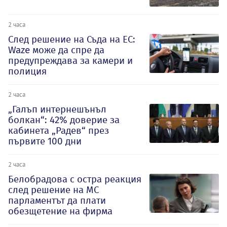
2 часа
След решение на Съда на ЕС:
Waze може да спре да
предупреждава за камери и
полиция
2 часа
„Галъп интернешънъл
болкан“: 42% доверие за
кабинета „Радев“ през
първите 100 дни
2 часа
Белобрадова с остра реакция
след решение на МС
парламентът да плати
обезщетение на фирма