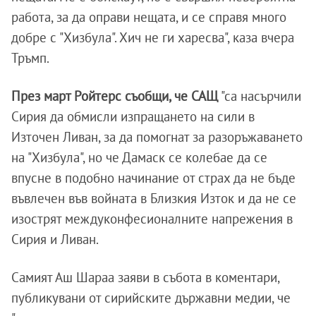
работа, за да оправи нещата, и се справя много
добре с "Хизбула". Хич не ги харесва", каза вчера
Тръмп.
През март Ройтерс съобщи, че САЩ
"са насърчили
Сирия да обмисли изпращането на сили в
Източен Ливан, за да помогнат за разоръжаването
на "Хизбула", но че Дамаск се колебае да се
впусне в подобно начинание от страх да не бъде
въвлечен във войната в Близкия Изток и да не се
изострят междуконфесионалните напрежения в
Сирия и Ливан.
Самият Аш Шараа заяви в събота в коментари,
публикувани от сирийските държавни медии, че