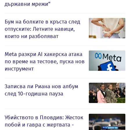
държавни мрежи“
Бум на болките в кръста след
отпуските: Летните навици,
които ни разболяват
Meta разкри AI хакерска атака
по време на тестове, пуска нов
инструмент
Записва ли Риана нов албум
след 10-годишна пауза
Убийството в Пловдив: Жесток
побой и гавра с жертвата -