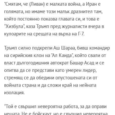
"Смятам, че (Ливан) е малката война, а Иран е
голямата, но имаме този малък дразнител там,
който постоянно показва главата си, и това е
"Хизбула", каза Тръмп пред журналисти вчера в
кулоарите на срещата на върха на Г-7.
Тръмп силно подкрепи Аш Шараа, бивш командир
на сирийския клон на "Ал Каида", който свали от
власт дългогодишния автократ Башар Асад и се
опитва да се представи като умерен лидер,
стремящ се да обедини опустошената си от
войната страна и да сложи край на нейната
изолация.
"Той е свършил невероятна работа, за да оправи
нещата. Не е бойскаут, но е свършил невероятна