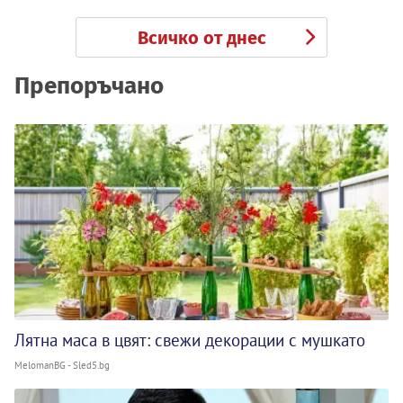
Всичко от днес
Препоръчано
Лятна маса в цвят: свежи декорации с мушкато
MelomanBG - Sled5.bg