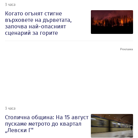
3 часа
Когато огънят стигне
върховете на дърветата,
започва най-опасният
сценарий за горите
3 часа
Столична община: На 15 август
пускаме метрото до квартал
„Левски Г“