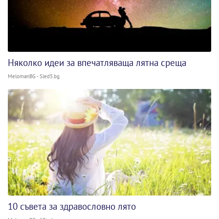
Няколко идеи за впечатляваща лятна среща
MelomanBG - Sled5.bg
10 съвета за здравословно лято