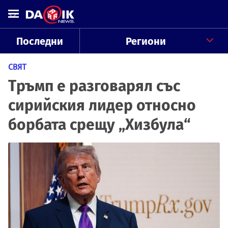
Последни
Региони
СВЯТ
Тръмп е разговарял със
сирийския лидер относно
борбата срещу „Хизбула“