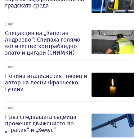
градската среда
1 час
Спецакция на „Капитан
Андреево“: Спипаха голямо
количество контрабандно
злато и цигари (СНИМКИ)
1 час
Почина италианският певец и
автор на песни Франческо
Гучини
1 час
През следващата седмица
променят движението по
„Тракия“ и „Хемус“