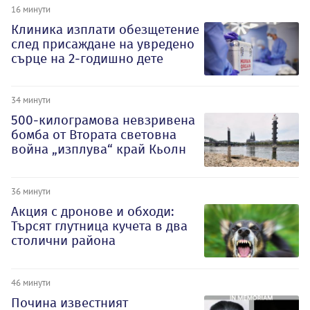
16 минути
Клиника изплати обезщетение
след присаждане на увредено
сърце на 2-годишно дете
34 минути
500-килограмова невзривена
бомба от Втората световна
война „изплува“ край Кьолн
36 минути
Акция с дронове и обходи:
Търсят глутница кучета в два
столични района
46 минути
Почина известният