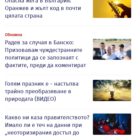
Опасна жега в България:
Оранжев и жълт код в почти
цялата страна
Обновена
Радев за случая в Банско:
Призовавам чуждестранните
политици да се запознаят с
фактите, преди да коментират
Голям празник е - настъпва
трайно преобразяване в
природата (ВИДЕО)
Какво ни каза правителството?
Имало ли е теч на данни при
„неоторизирания достъп до