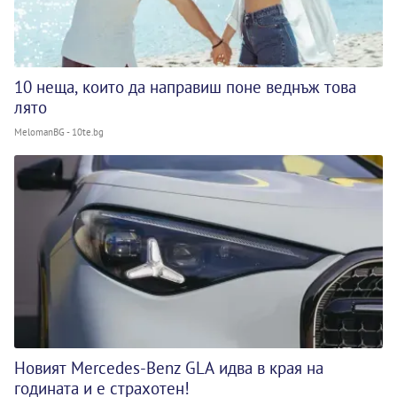
10 неща, които да направиш поне веднъж това
лято
MelomanBG - 10te.bg
Новият Mercedes-Benz GLA идва в края на
годината и е страхотен!