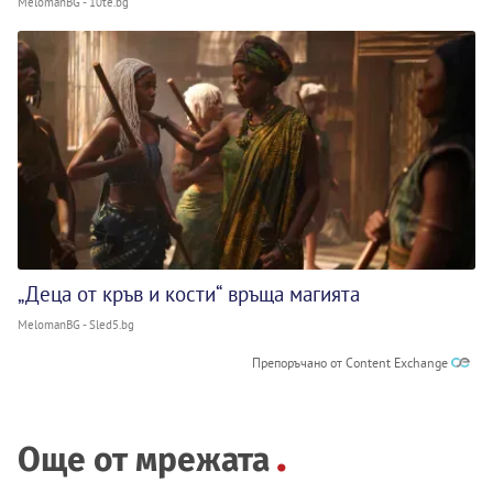
MelomanBG - 10te.bg
„Деца от кръв и кости“ връща магията
MelomanBG - Sled5.bg
Препоръчано от Content Exchange
Още от мрежата