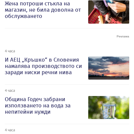
Жена потроши стъкла на
магазин, не била доволна от
обслужването
4 часа
И АЕЦ „Кръшко“ в Словения
намалява производството си
заради ниски речни нива
4 часа
Община Годеч забрани
използването на вода за
непитейни нужди
4 часа