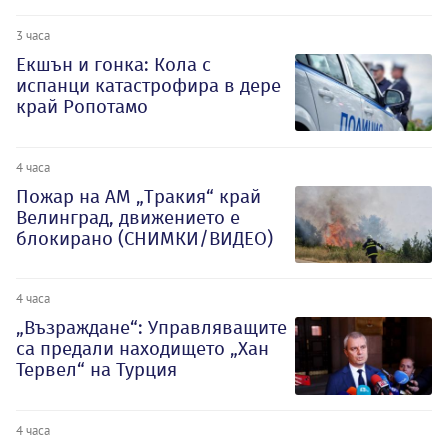
3 часа
Екшън и гонка: Кола с
испанци катастрофира в дере
край Ропотамо
4 часа
Пожар на АМ „Тракия“ край
Велинград, движението е
блокирано (СНИМКИ/ВИДЕО)
4 часа
„Възраждане“: Управляващите
са предали находището „Хан
Тервел“ на Турция
4 часа