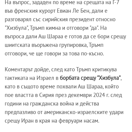
На въпрос, зададен по време на срещата на Г-7
във френския курорт Евиан Ле Бен, дали е
разговарял със сирийския президент относно
"Хизбула", Тръмп кимна и отговори "да". На
въпроса дали Аш Шараа е готов да се бори срещу
шиитската въоръжена групировка, Тръмп
отговори, че ще говори за това по-късно.
Коментарът дойде, след като Тръмп критикува
тактиката на Израел в
борбата срещу "Хизбула"
,
като в същото време похвали Аш Шараа, който
пое властта в Сирия през декември 2024 г. след
години на гражданска война и действа
предпазливо от американско-израелските удари
срещу Иран в края на февруари насам.