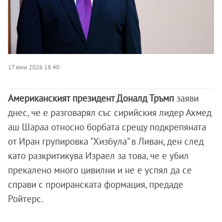
17 юни 2026 18:40
Американският президент Доналд Тръмп
заяви
днес, че е разговарял със сирийския лидер Ахмед
аш Шараа относно борбата срещу подкрепяната
от Иран групировка "Хизбула" в Ливан, ден след
като разкритикува Израел за това, че е убил
прекалено много цивилни и не е успял да се
справи с проиранската формация, предаде
Ройтерс.