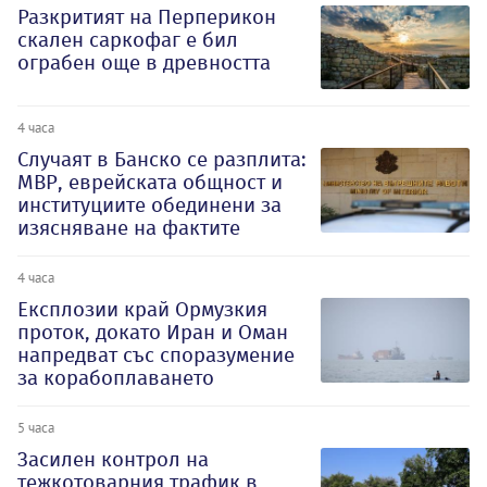
Разкритият на Перперикон
скален саркофаг е бил
ограбен още в древността
4 часа
Случаят в Банско се разплита:
МВР, еврейската общност и
институциите обединени за
изясняване на фактите
4 часа
Експлозии край Ормузкия
проток, докато Иран и Оман
напредват със споразумение
за корабоплаването
5 часа
Засилен контрол на
тежкотоварния трафик в