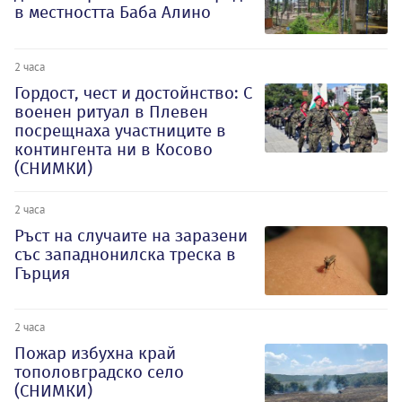
в местността Баба Алино
2 часа
Гордост, чест и достойнство: С
военен ритуал в Плевен
посрещнаха участниците в
контингента ни в Косово
(СНИМКИ)
2 часа
Ръст на случаите на заразени
със западнонилска треска в
Гърция
2 часа
Пожар избухна край
тополовградско село
(СНИМКИ)