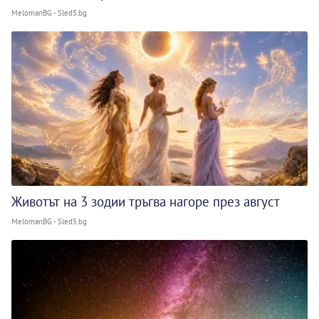
MelomanBG - Sled5.bg
Животът на 3 зодии тръгва нагоре през август
MelomanBG - Sled5.bg