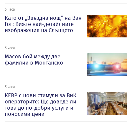
5 часа
Като от „Звездна нощ“ на Ван
Гог: Вижте най-детайлните
изображения на Слънцето
5 часа
Масов бой между две
фамилии в Монтанско
5 часа
КЕВР с нови стимули за ВиК
операторите: Ще доведе ли
това до по-добри услуги и
поносими цени