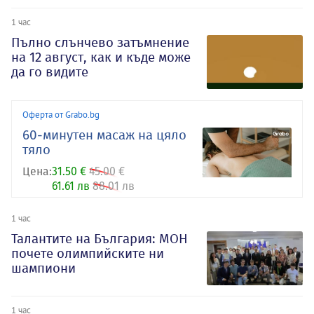
1 час
Пълно слънчево затъмнение
на 12 август, как и къде може
да го видите
Оферта от Grabo.bg
60-минутен масаж на цяло
тяло
Цена:
31.50 €
45.00 €
61.61 лв
88.01 лв
1 час
Талантите на България: МОН
почете олимпийските ни
шампиони
1 час