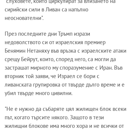
"слуховете, които циркулират за влизането на
сирийски сили в Ливан са напълно
неоснователни".
През последните дни Тръмп изрази
недоволството си от израелския премиер
Бенямин Нетаняху във връзка с израелските атаки
срещу Бейрут, които, според него, са могли да
застрашат мирното му споразумение с Иран. Във
вторник той заяви, че Израел се бори с
ливанската групировка от твърде дълго време и е
убил твърде много цивилни.
"Не е нужно да събаряте цял жилищен блок всеки
път, когато търсите някого. Защото в тези
жилищни блокове има много хора и не всички от