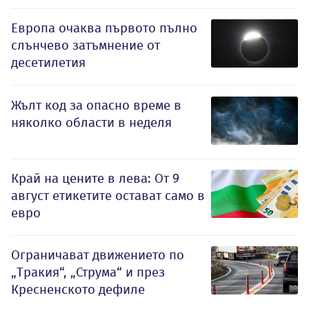
Европа очаква първото пълно
слънчево затъмнение от
десетилетия
Жълт код за опасно време в
няколко области в неделя
Край на цените в лева: От 9
август етикетите остават само в
евро
Ограничават движението по
„Тракия“, „Струма“ и през
Кресненското дефиле