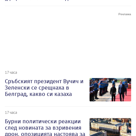
17 часа
Сръбският президент Вучич и
Зеленски се срещнаха в
Белград, какво си казаха
17 часа
Бурни политически реакции
след новината за взривения
дрон, опозицията настоява за