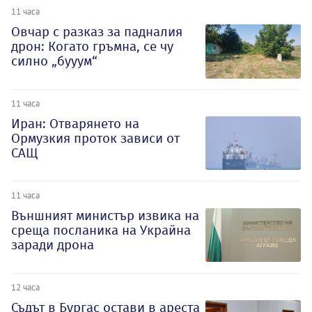
11 часа
Овчар с разказ за падналия
дрон: Когато гръмна, се чу
силно „бууум“
11 часа
Иран: Отварянето на
Ормузкия проток зависи от
САЩ
11 часа
Външният министър извика на
среща посланика на Украйна
заради дрона
12 часа
Съдът в Бургас остави в ареста