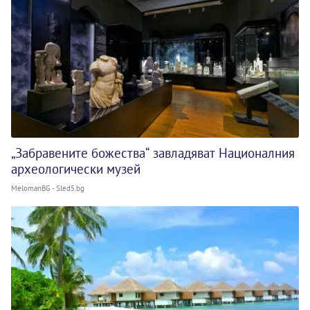
„Забравените божества“ завладяват Националния
археологически музей
MelomanBG - Sled5.bg