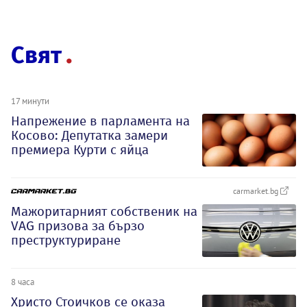
Свят
17 минути
Напрежение в парламента на
Косово: Депутатка замери
премиера Курти с яйца
carmarket.bg
Мажоритарният собственик на
VAG призова за бързо
преструктуриране
8 часа
Христо Стоичков се оказа