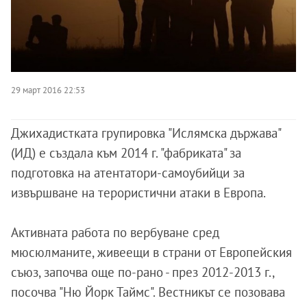
29 март 2016 22:53
Джихадистката групировка "Ислямска държава"
(ИД) е създала към 2014 г. "фабриката" за
подготовка на атентатори-самоубийци за
извършване на терористични атаки в Европа.
Активната работа по вербуване сред
мюсюлманите, живеещи в страни от Европейския
съюз, започва още по-рано - през 2012-2013 г.,
посочва "Ню Йорк Таймс". Вестникът се позовава