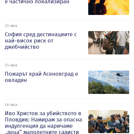
е частично локализиран
15 часа
София сред дестинациите с
най-висок риск от
джебчийство
15 часа
Пожарът край Асеновград е
овладян
16 часа
Иво Христов за убийството в
Пловдив: Намирам за опасна
индулгенция да наричаме
„деца” малолетните садисти