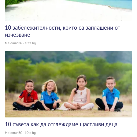
10 забележителности, които са заплашени от
изчезване
MelomanBG - 10te.bg
10 съвета как да отглеждаме щастливи деца
MelomanBG - 10te.bg