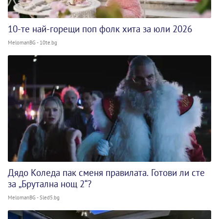
10-те най-горещи поп фолк хита за юли 2026
MelomanBG - 10te.bg
Дядо Коледа пак сменя правилата. Готови ли сте
за „Брутална нощ 2“?
MelomanBG - Sled5.bg