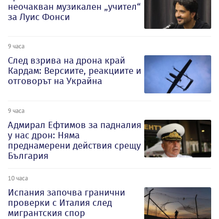
неочакван музикален „учител“
за Луис Фонси
9 часа
След взрива на дрона край
Кардам: Версиите, реакциите и
отговорът на Украйна
9 часа
Адмирал Ефтимов за падналия
у нас дрон: Няма
преднамерени действия срещу
България
10 часа
Испания започва гранични
проверки с Италия след
мигрантския спор