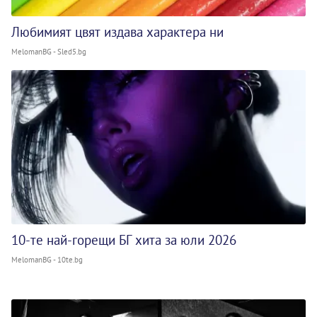
Любимият цвят издава характера ни
MelomanBG - Sled5.bg
10-те най-горещи БГ хита за юли 2026
MelomanBG - 10te.bg