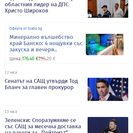
областния лидер на ДПС
Христо Широков
Оферта от Grabo.bg
Минерално вълшебство
край Банско: 4 нощувки със
закуска и вечеря..
Цена:
176.40 €
235.20 €
12 часа
Сенатът на САЩ утвърди Тод
Бланч за главен прокурор
13 часа
Зеленски: Споразумяхме се
със САЩ за месечна доставка
на ракети за „Пейтриът“