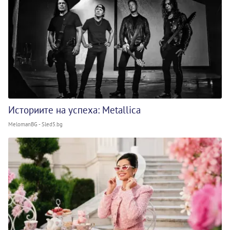
Историите на успеха: Metallica
MelomanBG - Sled5.bg