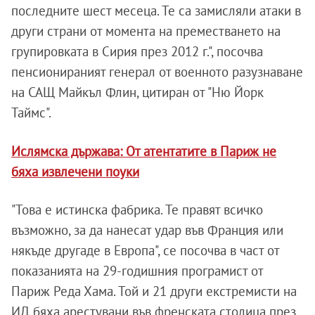
последните шест месеца. Те са замисляли атаки в
други страни от момента на преместването на
групировката в Сирия през 2012 г.", посочва
пенсионираният генерал от военното разузнаване
на САЩ Майкъл Флин, цитиран от "Ню Йорк
Таймс".
Ислямска държава: От атентатите в Париж не
бяха извлечени поуки
"Това е истинска фабрика. Те правят всичко
възможно, за да нанесат удар във Франция или
някъде другаде в Европа", се посочва в част от
показанията на 29-годишния програмист от
Париж Реда Хама. Той и 21 други екстремисти на
ИД бяха арестувани във френската столица през