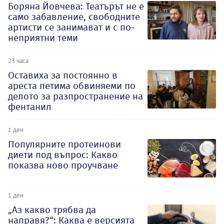
Боряна Йовчева: Театърът не е
само забавление, свободните
артисти се занимават и с по-
неприятни теми
23 часа
Оставиха за постоянно в
ареста петима обвиняеми по
делото за разпространение на
фентанил
1 ден
Популярните протеинови
диети под въпрос: Какво
показва ново проучване
1 ден
„Аз какво трябва да
направя?“: Каква е версията