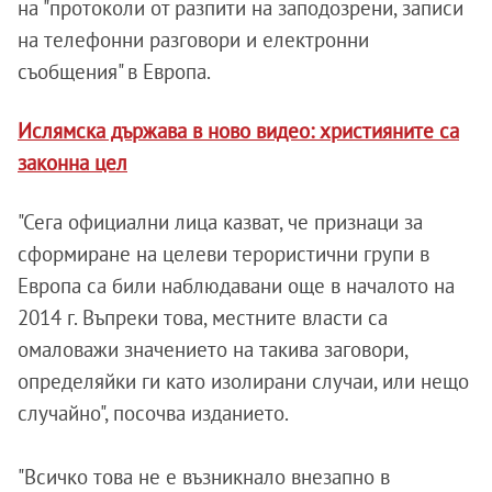
на "протоколи от разпити на заподозрени, записи
на телефонни разговори и електронни
съобщения" в Европа.
Ислямска държава в ново видео: християните са
законна цел
"Сега официални лица казват, че признаци за
сформиране на целеви терористични групи в
Европа са били наблюдавани още в началото на
2014 г. Въпреки това, местните власти са
омаловажи значението на такива заговори,
определяйки ги като изолирани случаи, или нещо
случайно", посочва изданието.
"Всичко това не е възникнало внезапно в