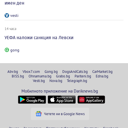
имен ден
vesti
14 часа
УЕФА наложи санкция на Левски
gong
Abv.bg
Vbox7.com
Gong.bg
DogsAndCats.bg
CarMarket.bg
BISS.bg
Ohnamama.bg
Grabo.bg
Pariteni.bg
Edna.bg
Vesti.bg
Nova.bg
Telegraph.bg
Мобилното приложение на Dariknews.bg
Четете ни в Google News