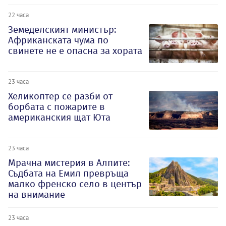
22 часа
Земеделският министър:
Африканската чума по
свинете не е опасна за хората
23 часа
Хеликоптер се разби от
борбата с пожарите в
американския щат Юта
23 часа
Мрачна мистерия в Алпите:
Съдбата на Емил превръща
малко френско село в център
на внимание
23 часа