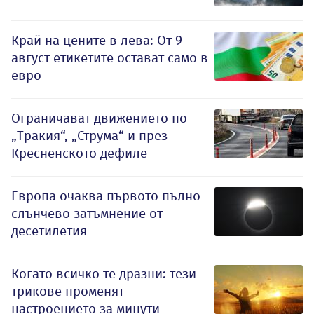
Край на цените в лева: От 9
август етикетите остават само в
евро
Ограничават движението по
„Тракия“, „Струма“ и през
Кресненското дефиле
Европа очаква първото пълно
слънчево затъмнение от
десетилетия
Когато всичко те дразни: тези
трикове променят
настроението за минути