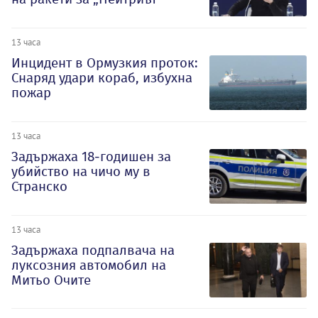
13 часа
Инцидент в Ормузкия проток:
Снаряд удари кораб, избухна
пожар
13 часа
Задържаха 18-годишен за
убийство на чичо му в
Странско
13 часа
Задържаха подпалвача на
луксозния автомобил на
Митьо Очите