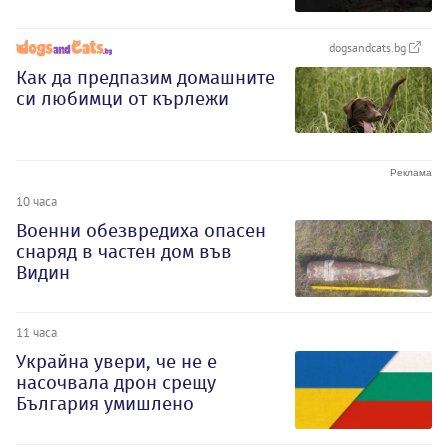
dogsandcats.bg
Как да предпазим домашните
си любимци от кърлежи
10 часа
Военни обезвредиха опасен
снаряд в частен дом във
Видин
11 часа
Украйна увери, че не е
насочвала дрон срещу
България умишлено