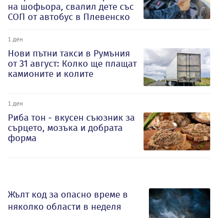
на шофьора, свалил дете със
СОП от автобус в Плевенско
1 ден
Нови пътни такси в Румъния
от 31 август: Колко ще плащат
камионите и колите
1 ден
Риба тон - вкусен съюзник за
сърцето, мозъка и добрата
форма
Жълт код за опасно време в
няколко области в неделя