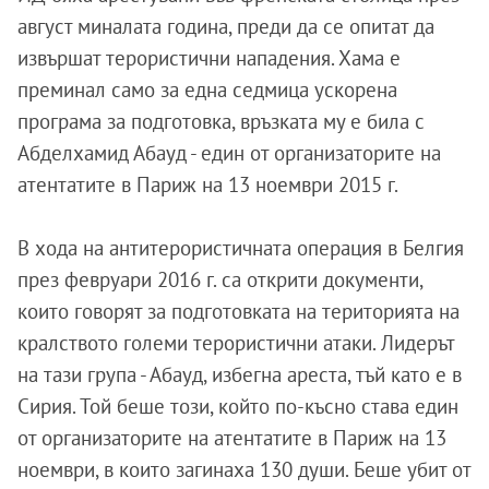
август миналата година, преди да се опитат да
извършат терористични нападения. Хама е
преминал само за една седмица ускорена
програма за подготовка, връзката му е била с
Абделхамид Абауд - един от организаторите на
атентатите в Париж на 13 ноември 2015 г.
В хода на антитерористичната операция в Белгия
през февруари 2016 г. са открити документи,
които говорят за подготовката на територията на
кралството големи терористични атаки. Лидерът
на тази група - Абауд, избегна ареста, тъй като е в
Сирия. Той беше този, който по-късно става един
от организаторите на атентатите в Париж на 13
ноември, в които загинаха 130 души. Беше убит от