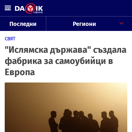
Последни
Региони
СВЯТ
"Ислямска държава" създала
фабрика за самоубийци в
Европа