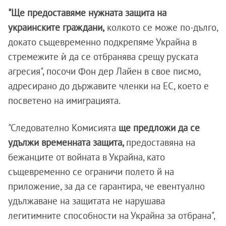
"Ще предоставяме нужната защита на
украинските граждани,
колкото се може по-дълго,
докато същевременно подкрепяме Украйна в
стремежите ѝ да се отбранява срещу руската
агресия", посочи Фон дер Лайен в свое писмо,
адресирано до държавите членки на ЕС, което е
посветено на имиграцията.
"Следователно Комисията
ще предложи да се
удължи временната защита,
предоставяна на
бежанците от войната в Украйна, като
същевременно се ограничи полето й на
приложение, за да се гарантира, че евентуално
удължаване на защитата не нарушава
легитимните способности на Украйна за отбрана",