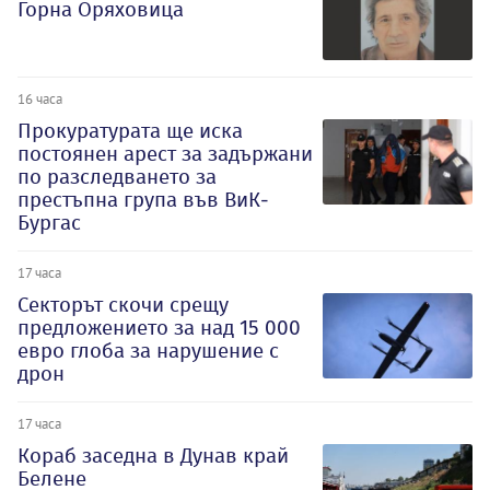
Горна Оряховица
16 часа
Прокуратурата ще иска
постоянен арест за задържани
по разследването за
престъпна група във ВиК-
Бургас
17 часа
Секторът скочи срещу
предложението за над 15 000
евро глоба за нарушение с
дрон
17 часа
Кораб заседна в Дунав край
Белене