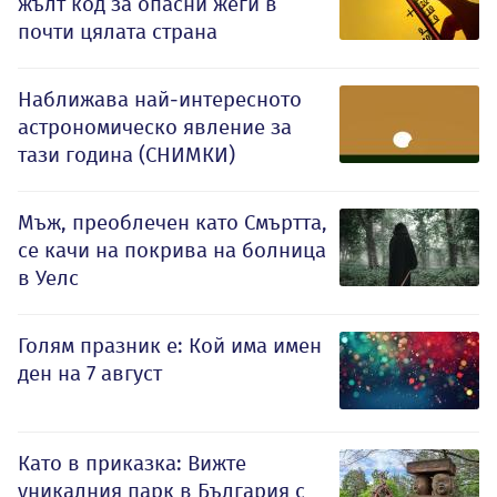
жълт код за опасни жеги в
почти цялата страна
Наближава най-интересното
астрономическо явление за
тази година (СНИМКИ)
Мъж, преоблечен като Смъртта,
се качи на покрива на болница
в Уелс
Голям празник е: Кой има имен
ден на 7 август
Като в приказка: Вижте
уникалния парк в България с