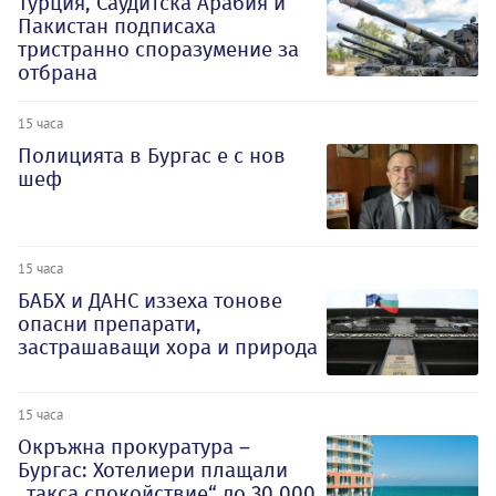
Турция, Саудитска Арабия и
Пакистан подписаха
тристранно споразумение за
отбрана
15 часа
Полицията в Бургас е с нов
шеф
15 часа
БАБХ и ДАНС иззеха тонове
опасни препарати,
застрашаващи хора и природа
15 часа
Окръжна прокуратура –
Бургас: Хотелиери плащали
„такса спокойствие“ до 30 000