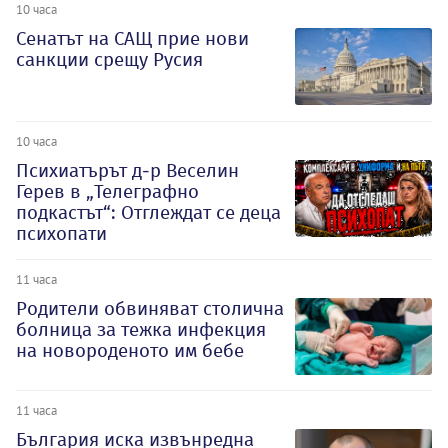
10 часа
Сенатът на САЩ прие нови
санкции срещу Русия
10 часа
Психиатърът д-р Веселин
Герев в „Телеграфно
подкастът“: Отглеждат се деца
психопати
11 часа
Родители обвиняват столична
болница за тежка инфекция
на новороденото им бебе
11 часа
България иска извънредна