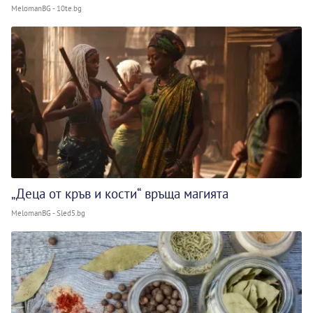
MelomanBG - 10te.bg
„Деца от кръв и кости“ връща магията
MelomanBG - Sled5.bg