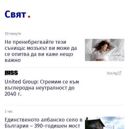
Свят
30 минути
Не пренебрегвайте тези
сънища: мозъкът ви може да
се опитва да ви каже нещо
важно
biss.bg
United Group: Стремим се към
въглеродна неутралност до
2040 г.
1 час
Единственото албанско село в
България – 390-годишен мост