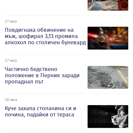
17 часа
Повдигнаха обвинение на
мъж, шофирал 3,13 промила
алкохол по столичен булевард
17 часа
Частично бедствено
положение в Перник заради
пропаднал път
18 часа
Куче захапа стопанина си и
почина, падайки от тераса