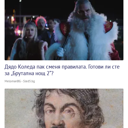
Дядо Коледа пак сменя правилата. Готови ли сте
за „Брутална нощ 2“?
MelomanBG - Sled5.bg