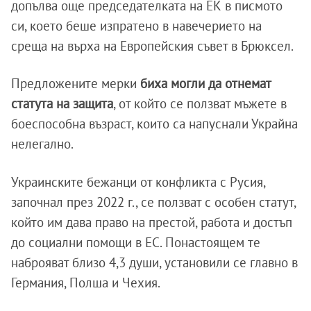
допълва още председателката на ЕК в писмото
си, което беше изпратено в навечерието на
среща на върха на Европейския съвет в Брюксел.
Предложените мерки
биха могли да отнемат
статута на защита
, от който се ползват мъжете в
боеспособна възраст, които са напуснали Украйна
нелегално.
Украинските бежанци от конфликта с Русия,
започнал през 2022 г., се ползват с особен статут,
който им дава право на престой, работа и достъп
до социални помощи в ЕС. Понастоящем те
наброяват близо 4,3 души, установили се главно в
Германия, Полша и Чехия.