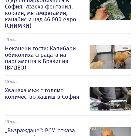
Удар по наркобизнеса в
София: Иззеха фентанил,
кокаин, метамфетамин,
канабис и над 46 000 евро
(СНИМКИ)
15 часа
Неканени гости: Капибари
обиколиха сградата на
парламента в Бразилия
(ВИДЕО)
15 часа
Хванаха мъж с голямо
количество хашиш в София
15 часа
„Възраждане“: РСМ отказа