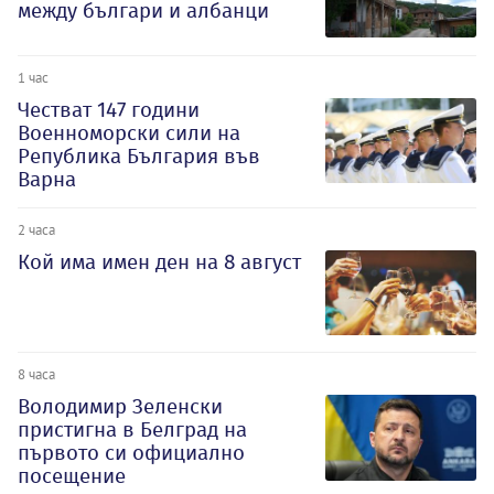
между българи и албанци
1 час
Честват 147 години
Военноморски сили на
Република България във
Варна
2 часа
Кой има имен ден на 8 август
8 часа
Володимир Зеленски
пристигна в Белград на
първото си официално
посещение