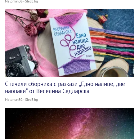
MelomanBG - Sled5.bg
Спечели сборника с разкази „Едно налице, две
наопаки“ от Веселина Седларска
MelomanBG - Sled5.bg