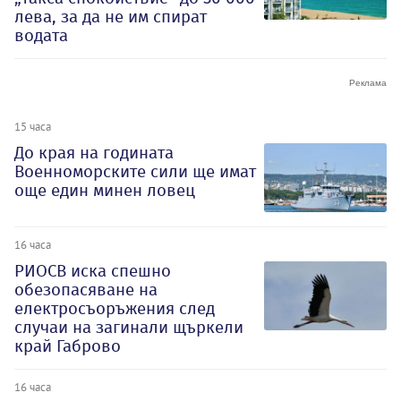
лева, за да не им спират
водата
15 часа
До края на годината
Военноморските сили ще имат
още един минен ловец
16 часа
РИОСВ иска спешно
обезопасяване на
електросъоръжения след
случаи на загинали щъркели
край Габрово
16 часа