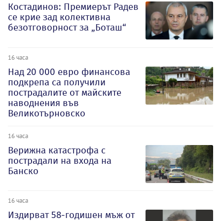
Костадинов: Премиерът Радев
се крие зад колективна
безотговорност за „Боташ“
16 часа
Над 20 000 евро финансова
подкрепа са получили
пострадалите от майските
наводнения във
Великотърновско
16 часа
Верижна катастрофа с
пострадали на входа на
Банско
16 часа
Издирват 58-годишен мъж от