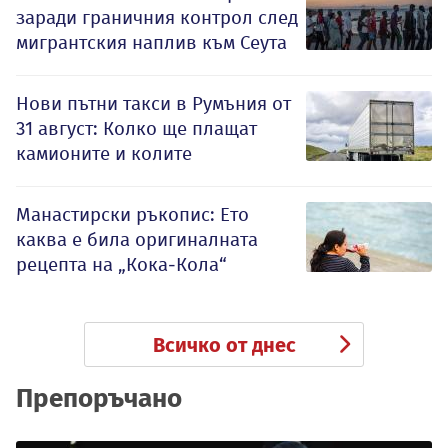
заради граничния контрол след
мигрантския наплив към Сеута
Нови пътни такси в Румъния от
31 август: Колко ще плащат
камионите и колите
Манастирски ръкопис: Ето
каква е била оригиналната
рецепта на „Кока-Кола“
Всичко от днес
Препоръчано