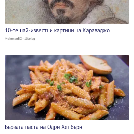
10-те най-известни картини на Караваджо
MelomanBG - 10te.bg
Бързата паста на Одри Хепбърн