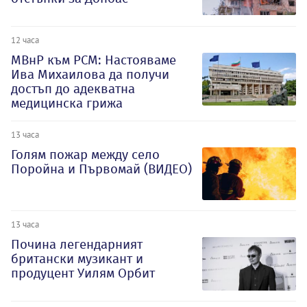
12 часа
МВнР към РСМ: Настояваме
Ива Михаилова да получи
достъп до адекватна
медицинска грижа
13 часа
Голям пожар между село
Поройна и Първомай (ВИДЕО)
13 часа
Почина легендарният
британски музикант и
продуцент Уилям Орбит