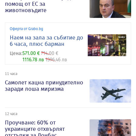
помощ от ЕС за
животновъдите
Оферта от Grabo.bg
Наем на зала за събитие до
6 часа, плюс барман
Цена:
571.00 €
714.00 €
1116.78 лв
1396.46 лв
11 часа
Самолет кацна принудително
заради лоша миризма
12 часа
Проучване: 60% от
украинците отхвърлят
отстъпки за Донбас