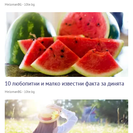
MelomanBG - 10te.bg
10 любопитни и малко известни факта за динята
MelomanBG - 10te.bg