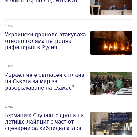
Велико Търново (СНИМКИ)
1 час
Украински дронове атакуваха
отново голяма петролна
рафинерия в Русия
1 час
Израел не е съгласен с плана
на Съвета за мир за
разоръжаване на „Хамас“
1 час
Германия: Случаят с дрона на
летище Лайпциг е част от
сценарий за хибридна атака