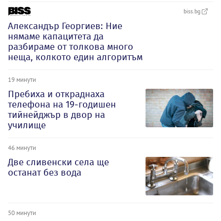
biss.bg
Александър Георгиев: Ние
нямаме капацитета да
разбираме от толкова много
неща, колкото един алгоритъм
19 минути
Пребиха и откраднаха
телефона на 19-годишен
тийнейджър в двор на
училище
46 минути
Две сливенски села ще
останат без вода
50 минути