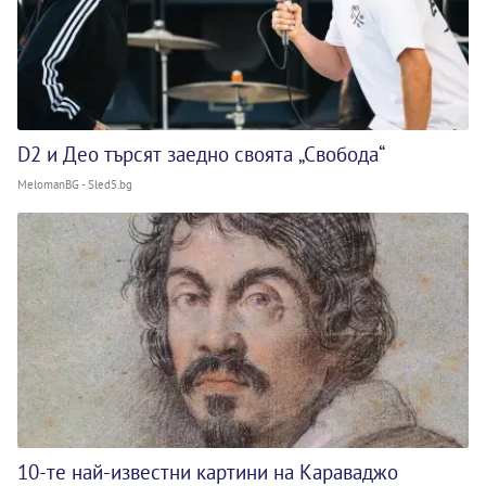
D2 и Део търсят заедно своята „Свобода“
MelomanBG - Sled5.bg
10-те най-известни картини на Караваджо