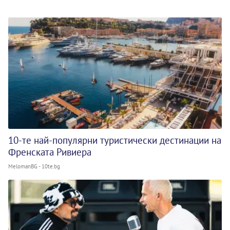
10-те най-популярни туристически дестинации на
Френската Ривиера
MelomanBG - 10te.bg