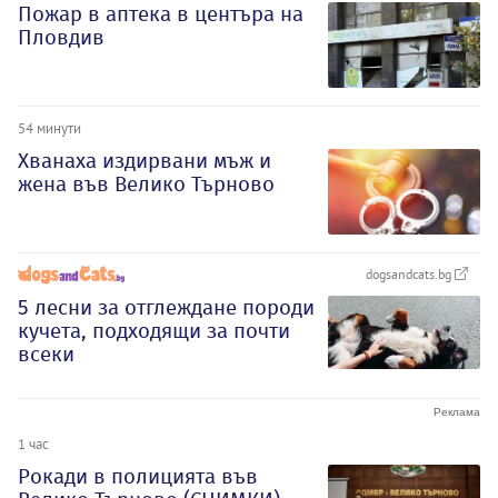
Пожар в аптека в центъра на
Пловдив
54 минути
Хванаха издирвани мъж и
жена във Велико Търново
dogsandcats.bg
5 лесни за отглеждане породи
кучета, подходящи за почти
всеки
1 час
Рокади в полицията във