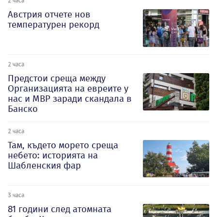
2 часа
Австрия отчете нов
температурен рекорд
2 часа
Предстои среща между
Организацията на евреите у
нас и МВР заради скандала в
Банско
2 часа
Там, където морето среща
небето: историята на
Шабленския фар
3 часа
81 години след атомната