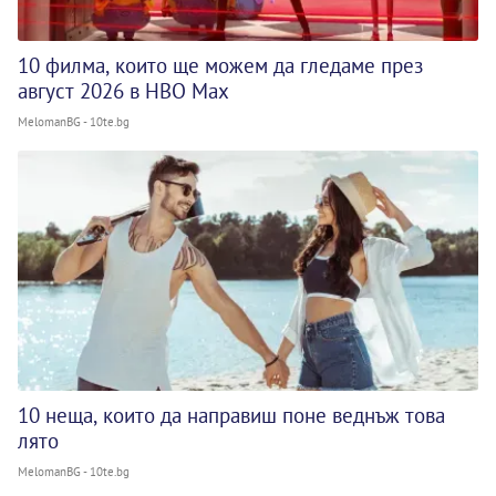
10 филма, които ще можем да гледаме през
август 2026 в HBO Max
MelomanBG - 10te.bg
10 неща, които да направиш поне веднъж това
лято
MelomanBG - 10te.bg