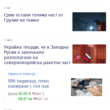
1 час
Срив остави голяма част от
Грузия на тъмно
2 часа
Украйна твърди, че в Западна
Русия е започнало
разполагане на
севернокорейска ракетна част
Оферта от Grabo.bg
SPA педикюр, плюс
лакиране с гел лак
Цена:
30.00 €
45.00 €
58.67 лв
88.01 лв