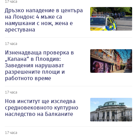
17 часа
Дръзко нападение в центъра
на Лондон: 4 мъже са
намушкани с нож, жена е
арестувана
17 часа
Изненадваща проверка в
„Капана“ в Пловдив:
Заведения нарушават
разрешените площи и
работното време
17 часа
Нов институт ще изследва
средновековното културно
наследство на Балканите
17 часа