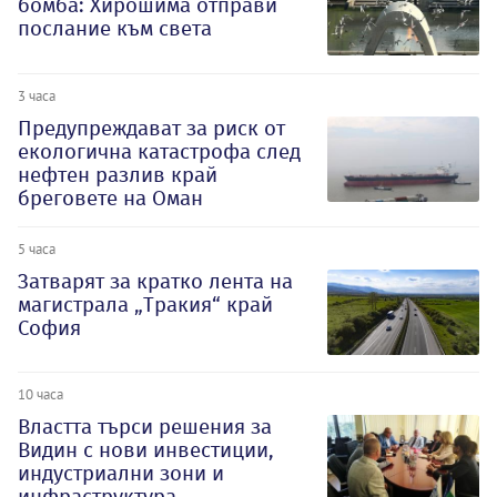
бомба: Хирошима отправи
послание към света
3 часа
Предупреждават за риск от
екологична катастрофа след
нефтен разлив край
бреговете на Оман
5 часа
Затварят за кратко лента на
магистрала „Тракия“ край
София
10 часа
Властта търси решения за
Видин с нови инвестиции,
индустриални зони и
инфраструктура