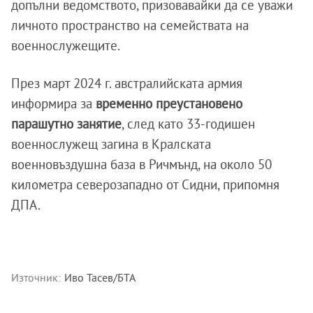
допълни ведомството, призовавайки да се уважи
личното пространство на семействата на
военнослужещите.
През март 2024 г. австралийската армия
информира за
временно преустановено
парашутно занятие
, след като 33-годишен
военнослужещ загина в Кралската
военновъздушна база в Ричмънд, на около 50
километра северозападно от Сидни, припомня
ДПА.
Източник:
Иво Тасев/БТА