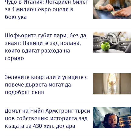
Чудо в Италия: Лотариен билет
за 1 милион евро оцеля в
боклука
Шофьорите губят пари, без да
знаят: Навиците зад волана,
които вдигат разхода на
гориво
Зелените квартали и улиците с
повече дървета могат да
подобрят съня
Домът на Нийл Армстронг търси
нов собственик: историята зад
къщата за 430 хил. долара