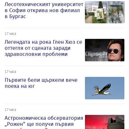
Лесотехническият университет
в София открива нов филиал
в Бургас
17 часа
Легендата на рока Глен Хюз се
оттегля от сцената заради
здравословни проблеми
17 часа
Първите бели щъркели вече
поеха на юг
17 часа
Астрономическа обсерватория
„Рожен“ ще получи първия