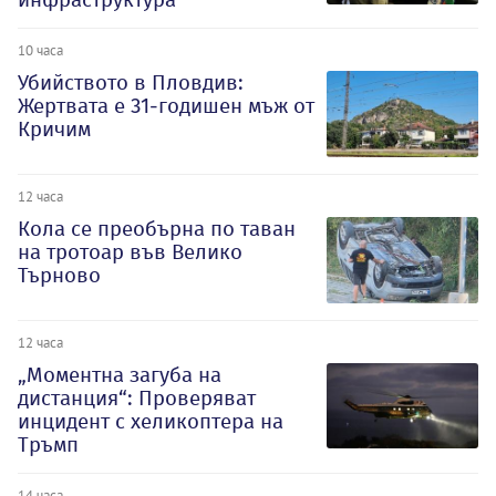
10 часа
Убийството в Пловдив:
Жертвата е 31-годишен мъж от
Кричим
12 часа
Кола се преобърна по таван
на тротоар във Велико
Търново
12 часа
„Моментна загуба на
дистанция“: Проверяват
инцидент с хеликоптера на
Тръмп
14 часа