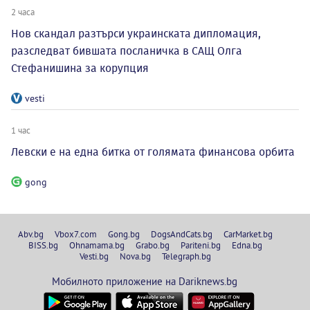
2 часа
Нов скандал разтърси украинската дипломация,
разследват бившата посланичка в САЩ Олга
Стефанишина за корупция
vesti
1 час
Левски е на една битка от голямата финансова орбита
gong
Abv.bg
Vbox7.com
Gong.bg
DogsAndCats.bg
CarMarket.bg
BISS.bg
Ohnamama.bg
Grabo.bg
Pariteni.bg
Edna.bg
Vesti.bg
Nova.bg
Telegraph.bg
Мобилното приложение на Dariknews.bg