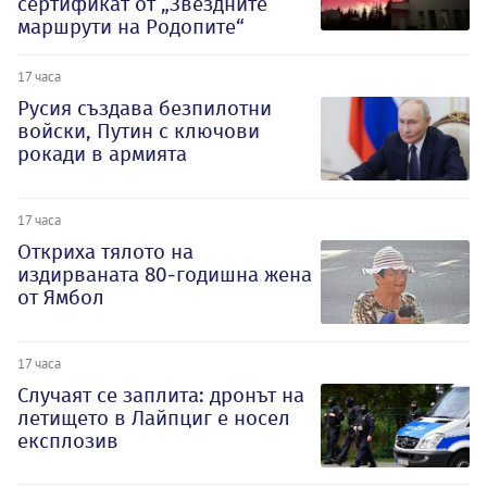
сертификат от „Звездните
маршрути на Родопите“
17 часа
Русия създава безпилотни
войски, Путин с ключови
рокади в армията
17 часа
Откриха тялото на
издирваната 80-годишна жена
от Ямбол
17 часа
Случаят се заплита: дронът на
летището в Лайпциг е носел
експлозив