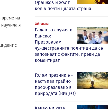
Оранжев и жълт
код в почти цялата страна
о време на
Обновена
 научила я
Радев за случая в
Банско:
Призовавам
цидент с
чуждестранните политици да се
запознаят с фактите, преди да
коментират
Голям празник е -
настъпва трайно
преобразяване в
природата (ВИДЕО)
Какво ни каза