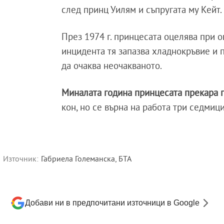
след принц Уилям и съпругата му Кейт.
През 1974 г. принцесата оцелява при о
инцидента тя запазва хладнокръвие и п
да очаква неочакваното.
Миналата година принцесата прекара 
кон, но се върна на работа три седмици
Източник:
Габриела Големанска, БТА
Добави ни в предпочитани източници в Google