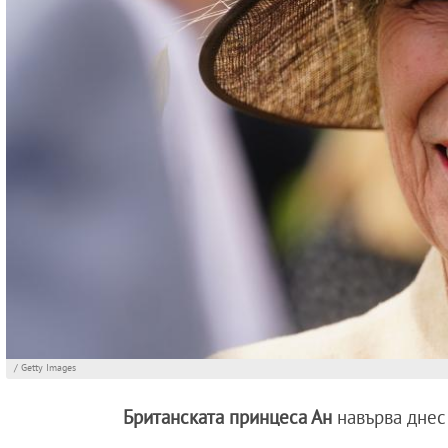
/ Getty Images
Британската принцеса Ан
навърва днес