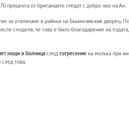
 70 процента от британците гледат с добро око на Ан.
пит за отвличане в района на Бъкингамския дворец. П
осле споделя, че това е било благодарение на ездата,
пет нощи в болница
след
сътресение
на мозъка при ин
 след това.