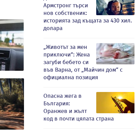
Армстронг търси
нов собственик:
историята зад къщата за 430 хил.
долара
„Животът за мен
приключи“: Жена
загуби бебето си
във Варна, от „Майчин дом“ с
официална позиция
Опасна жега в
България:
Оранжев и жълт
код в почти цялата страна