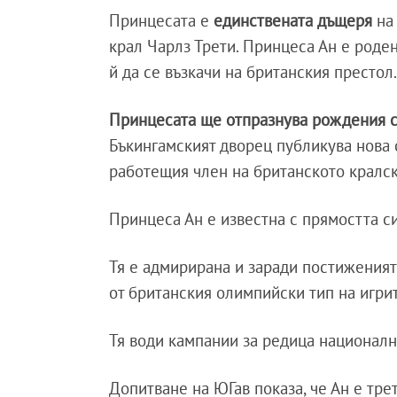
Принцесата е
единствената
дъщеря
на
крал Чарлз Трети. Принцеса Ан е роден
й да се възкачи на британския престол
Принцесата ще отпразнува рождения с
Бъкингамският дворец публикува нова 
работещия член на британското кралс
Принцеса Ан е известна с прямостта с
Тя е адмирирана и заради постиженият
от британския олимпийски тип на игрит
Тя води кампании за редица национал
Допитване на ЮГав показа, че Ан е тре