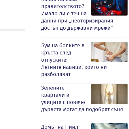
правителството?
Имало ли е теч на
данни при „неоторизирания
достъп до държавни мрежи“
Бум на болките в
кръста след
отпуските:
Летните навици, които ни
разболяват
Зелените
квартали и
улиците с повече
дървета могат да подобрят съня
Домът на Нийл