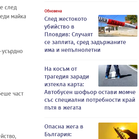
те след
Обновена
реди майка
След жестокото
убийство в
Пловдив: Случаят
се заплита, сред задържаните
има и непълнолетни
й-усърдно
На косъм от
трагедия заради
изтекла карта:
Автобусен шофьор остави момче
беше част
със специални потребности край
пътя в жегата
Опасна жега в
България:
йство,