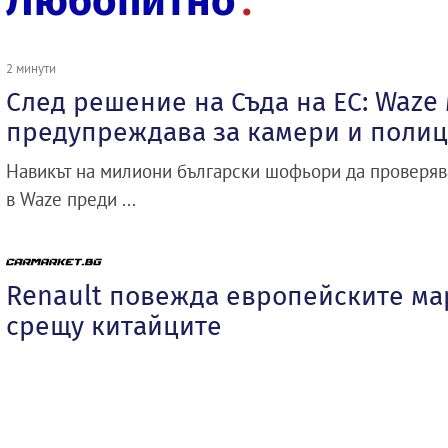
Любопитно
2 минути
След решение на Съда на ЕС: Waze
предупреждава за камери и поли
Навикът на милиони български шофьори да проверяв
в Waze преди ...
Renault повежда европейските ма
срещу китайците