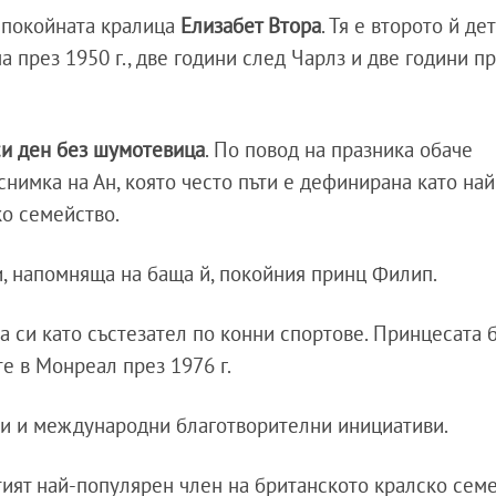
 покойната кралица
Елизабет Втора
. Тя е второто й де
а през 1950 г., две години след Чарлз и две години п
.
и ден без шумотевица
. По повод на празника обаче
снимка на Ан, която често пъти е дефинирана като на
ко семейство.
и, напомняща на баща й, покойния принц Филип.
а си като състезател по конни спортове. Принцесата 
е в Монреал през 1976 г.
ни и международни благотворителни инициативи.
тият най-популярен член на британското кралско семе