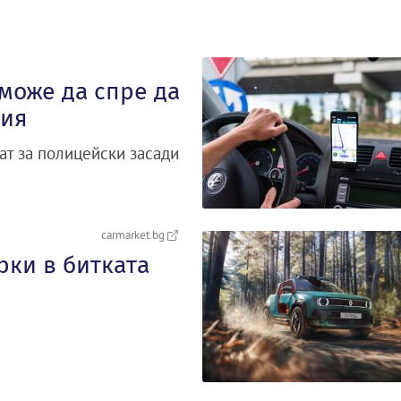
 може да спре да
ция
ат за полицейски засади
carmarket.bg
рки в битката