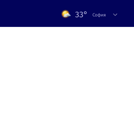
33°
София