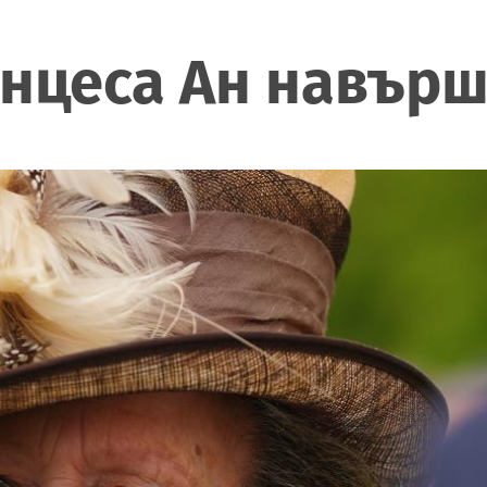
нцеса Ан навърш