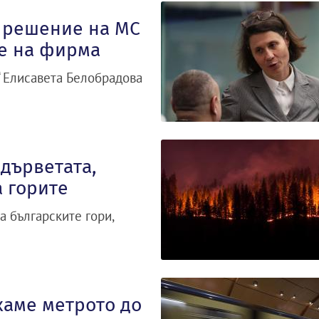
д решение на МС
е на фирма
“ Елисавета Белобрадова
 дърветата,
 горите
а българските гори,
каме метрото до