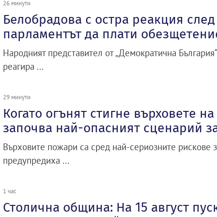
26 минути
Белобрадова с остра реакция сле
парламентът да плати обезщетени
Народният представител от „Демократична България
реагира ...
29 минути
Когато огънят стигне върховете на
започва най-опасният сценарий за
Върховите пожари са сред най-сериозните рискове з
предупредиха ...
1 час
Столична община: На 15 август пус