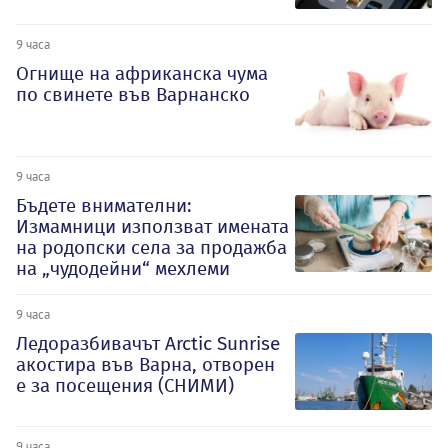
9 часа
Огнище на африканска чума
по свинете във Варнанско
9 часа
Бъдете внимателни:
Измамници използват имената
на родопски села за продажба
на „чудодейни“ мехлеми
9 часа
Ледоразбивачът Arctic Sunrise
акостира във Варна, отворен
е за посещения (СНИМИ)
9 часа