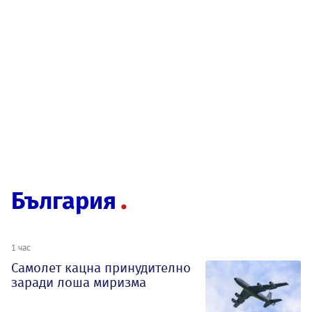
България
1 час
Самолет кацна принудително
заради лоша миризма