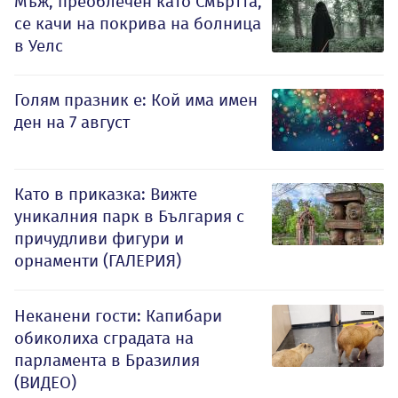
Мъж, преоблечен като Смъртта,
се качи на покрива на болница
в Уелс
Голям празник е: Кой има имен
ден на 7 август
Като в приказка: Вижте
уникалния парк в България с
причудливи фигури и
орнаменти (ГАЛЕРИЯ)
Неканени гости: Капибари
обиколиха сградата на
парламента в Бразилия
(ВИДЕО)