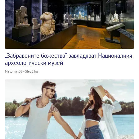
„Забравените божества“ завладяват Националния
археологически музей
MelomanBG - Sled5.bg