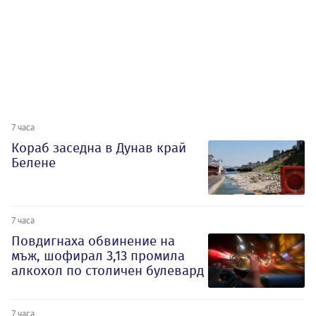
7 часа
Кораб заседна в Дунав край
Белене
7 часа
Повдигнаха обвинение на
мъж, шофирал 3,13 промила
алкохол по столичен булевард
7 часа