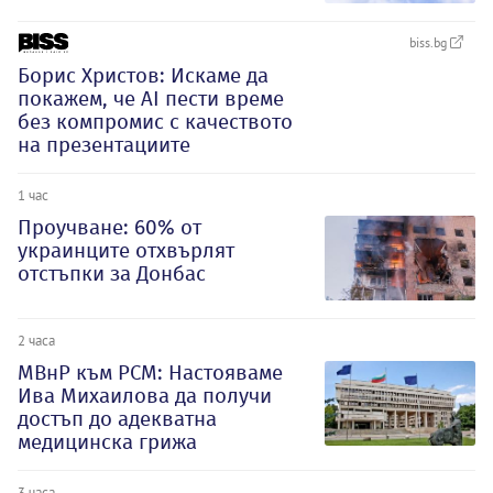
biss.bg
Борис Христов: Искаме да
покажем, че АI пести време
без компромис с качеството
на презентациите
1 час
Проучване: 60% от
украинците отхвърлят
отстъпки за Донбас
2 часа
МВнР към РСМ: Настояваме
Ива Михаилова да получи
достъп до адекватна
медицинска грижа
3 часа