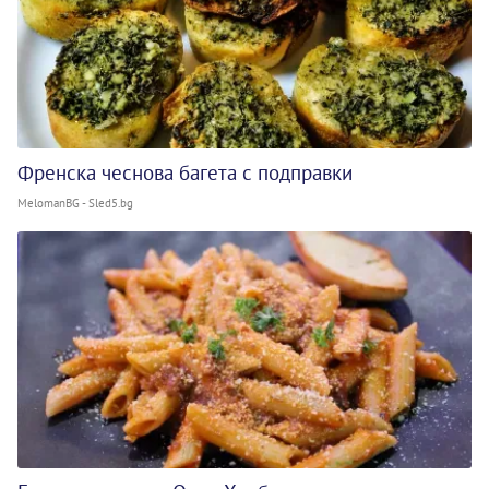
Френска чеснова багета с подправки
MelomanBG - Sled5.bg