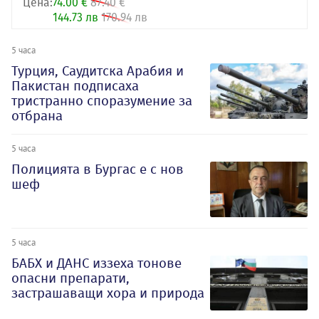
Цена:
74.00 €
87.40 €
144.73 лв
170.94 лв
5 часа
Турция, Саудитска Арабия и
Пакистан подписаха
тристранно споразумение за
отбрана
5 часа
Полицията в Бургас е с нов
шеф
5 часа
БАБХ и ДАНС иззеха тонове
опасни препарати,
застрашаващи хора и природа