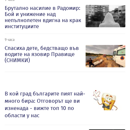
Брутално насилие в Радомир:
Бой и унижение над
непълнолетен вдигна на крак
институциите
9 часа
Спасиха дете, бедстващо във
водите на язовир Правище
(СНИМКИ)
В кой град българите пият най-
много бира: Отговорът ще ви
изненада - вижте топ 10 по
области у нас