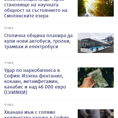
становище на научната
общност за състоянието на
Смолянските езера
4 часа
Столична община планира да
купи нови автобуси, тролеи,
трамваи и електробуси
4 часа
Удар по наркобизнеса в
София: Иззеха фентанил,
кокаин, метамфетамин,
канабис и над 46 000 евро
(СНИМКИ)
4 часа
Хванаха мъж с голямо
количество хашиш в София