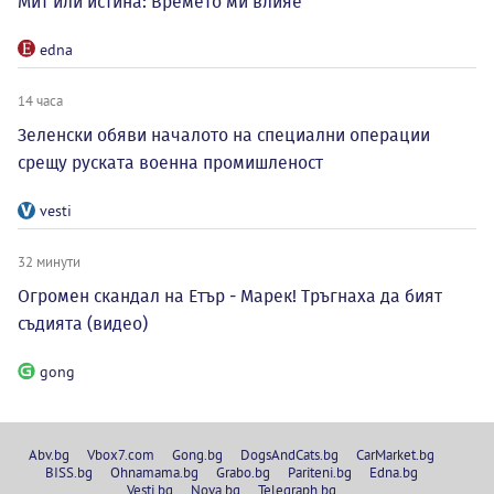
Мит или истина: Времето ми влияе
edna
14 часа
Зеленски обяви началото на специални операции
срещу руската военна промишленост
vesti
32 минути
Огромен скандал на Етър - Марек! Тръгнаха да бият
съдията (видео)
gong
Abv.bg
Vbox7.com
Gong.bg
DogsAndCats.bg
CarMarket.bg
BISS.bg
Ohnamama.bg
Grabo.bg
Pariteni.bg
Edna.bg
Vesti.bg
Nova.bg
Telegraph.bg