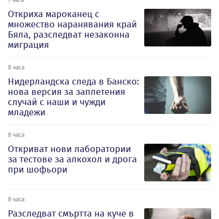
Откриха мароканец с
множество наранявания край
Бяла, разследват незаконна
миграция
8 часа
Нидерландска следа в Банско:
нова версия за заплетения
случай с наши и чужди
младежи
8 часа
Откриват нови лаборатории
за тестове за алкохол и дрога
при шофьори
8 часа
Разследват смъртта на куче в