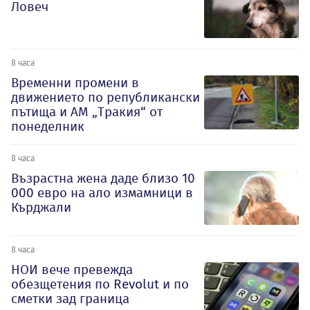
Ловеч
8 часа
Временни промени в
движението по републикански
пътища и АМ „Тракия“ от
понеделник
8 часа
Възрастна жена даде близо 10
000 евро на ало измамници в
Кърджали
8 часа
НОИ вече превежда
обезщетения по Revolut и по
сметки зад граница