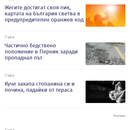
Жегите достигат своя пик,
картата на България светва в
предупредителен оранжев код
7 часа
Частично бедствено
положение в Перник заради
пропаднал път
7 часа
Куче захапа стопанина си и
почина, падайки от тераса
7 часа