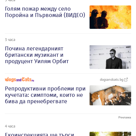
Голям пожар между село
Поройна и Първомай (ВИДЕО)
3 часа
Почина легендарният
британски музикант и
продуцент Уилям Орбит
dogsandcats.bg
Репродуктивни проблеми при
кучетата: симптоми, които не
бива да пренебрегвате
4 часа
Екоинспекцията ще търси