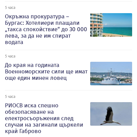
5 часа
Окръжна прокуратура –
Бургас: Хотелиери плащали
„такса спокойствие“ до 30 000
лева, за да не им спират
водата
5 часа
До края на годината
Военноморските сили ще имат
още един минен ловец
5 часа
РИОСВ иска спешно
обезопасяване на
електросъоръжения след
случаи на загинали щъркели
край Габрово