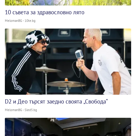
10 съвета за здравословно лято
MelomanBG - 10te.bg
D2 и Део търсят заедно своята „Свобода“
MelomanBG - Sled5.bg