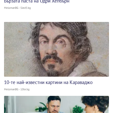
Бързата паста на Одри Хепбърн
MelomanBG - Sled5.bg
10-те най-известни картини на Караваджо
MelomanBG - 10te.bg