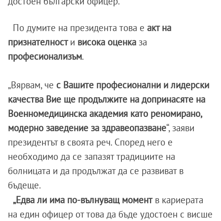
достоен български офицер.
По думите на президента това е
акт на
признателност
и
висока оценка
за
професионализъм
.
„Вярвам, че
с Вашите професионални и лидерски
качества Вие ще продължите на допринасяте на
Военномедицинска академия като реномирано,
модерно заведение за здравеопазване
“, заяви
президентът в своята реч. Според него е
необходимо да се запазят традициите на
болницата и да продължат да се развиват в
бъдеще.
„Едва ли има по-вълнуващ момент
в кариерата
на един офицер от това да бъде удостоен с висше