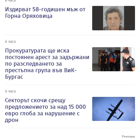
6 часа
Издирват 58-годишен мъж от
Горна Оряховица
6 часа
Прокуратурата ще иска
постоянен арест за задържани
по разследването за
престъпна група във ВиК-
Бургас
6 часа
Секторът скочи срещу
предложението за над 15 000
евро глоба за нарушение с
дрон