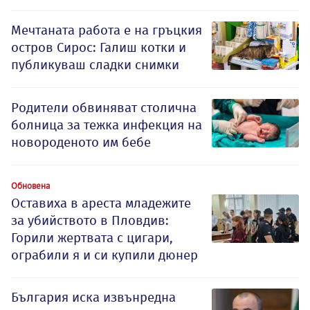
Мечтаната работа е на гръцкия
остров Сирос: Галиш котки и
публикуваш сладки снимки
Родители обвиняват столична
болница за тежка инфекция на
новороденото им бебе
Обновена
Оставиха в ареста младежите
за убийството в Пловдив:
Горили жертвата с цигари,
ограбили я и си купили дюнер
България иска извънредна