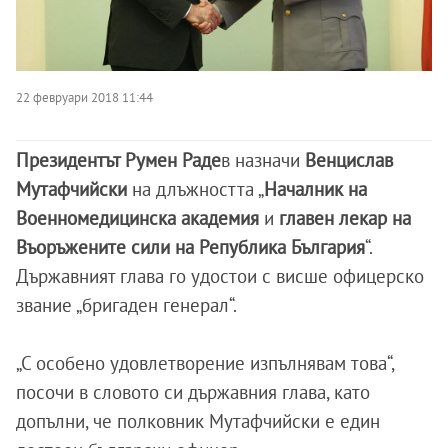
22 февруари 2018 11:44
Президентът Румен Раде
в назначи
Венцислав
Мутафчийски
на длъжността „
Началник на
Военномедицинска академия
и
главен лекар на
Въоръжените сили на Република България
“.
Държавният глава го удостои с висше офицерско
звание „бригаден генерал“.
„С особено удовлетворение изпълнявам това“,
посочи в словото си държавния глава, като
допълни, че полковник Мутафчийски е един