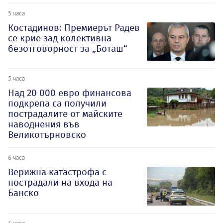
5 часа
Костадинов: Премиерът Радев
се крие зад колективна
безотговорност за „Боташ“
5 часа
Над 20 000 евро финансова
подкрепа са получили
пострадалите от майските
наводнения във
Великотърновско
6 часа
Верижна катастрофа с
пострадали на входа на
Банско