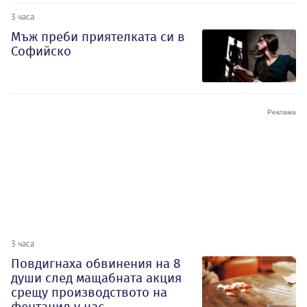
3 часа
Мъж преби приятелката си в
Софийско
3 часа
Повдигнаха обвинения на 8
души след мащабната акция
срещу производството на
фентанил у нас