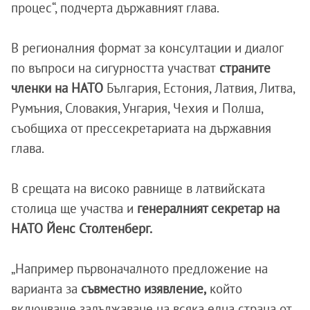
процес“, подчерта държавният глава.
В регионалния формат за консултации и диалог
по въпроси на сигурността участват
страните
членки на НАТО
България, Естония, Латвия, Литва,
Румъния, Словакия, Унгария, Чехия и Полша,
съобщиха от прессекретариата на държавния
глава.
В срещата на високо равнище в латвийската
столица ще участва и
генералният секретар на
НАТО Йенс Столтенберг.
„Например първоначалното предложение на
варианта за
съвместно изявление,
който
включваше задължаване на всяка една страна от