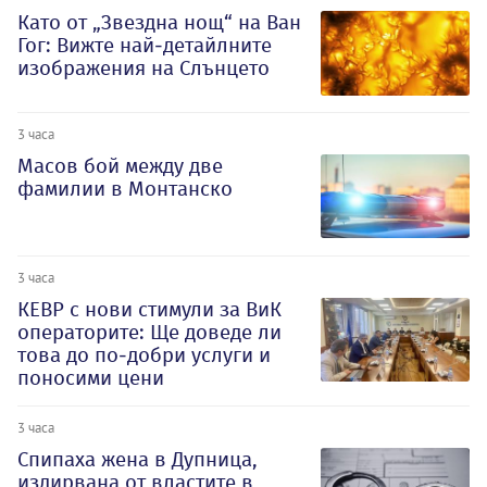
Като от „Звездна нощ“ на Ван
Гог: Вижте най-детайлните
изображения на Слънцето
3 часа
Масов бой между две
фамилии в Монтанско
3 часа
КЕВР с нови стимули за ВиК
операторите: Ще доведе ли
това до по-добри услуги и
поносими цени
3 часа
Спипаха жена в Дупница,
издирвана от властите в