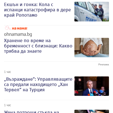
Екшън и гонка: Кола с
испанци катастрофира в дере
край Ропотамо
ohnamama.bg
Хранене по време на
бременност с близнаци: Какво
трябва да знаете
1 час
„Възраждане“: Управляващите
са предали находището „Хан
Тервел“ на Турция
1 час
Жена потроши стъкла на