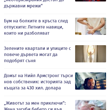
държавни мрежи“
Бум на болките в кръста след
отпуските: Летните навици,
които ни разболяват
Зелените квартали и улиците с
повече дървета могат да
подобрят съня
Домът на Нийл Армстронг търси
нов собственик: историята зад
къщата за 430 хил. долара
„Животът за мен приключи“:
Жена загуби бебето си във