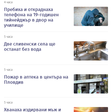
4 часа
Пребиха и откраднаха
телефона на 19-годишен
тийнейджър в двор на
училище
5 часа
Две сливенски села ще
останат без вода
5 часа
Пожар в аптека в центъра на
Пловдив
5 часа
Хванаха издирвани мъж и