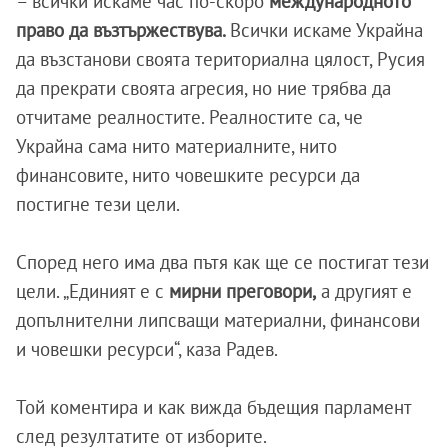
– всички искаме час по-скоро
международното
право да възтържествува.
Всички искаме Украйна
да възстанови своята териториална цялост, Русия
да прекрати своята агресия, но ние трябва да
отчитаме реалностите. Реалностите са, че
Украйна сама нито материалните, нито
финансовите, нито човешките ресурси да
постигне тези цели.
Според него има два пътя как ще се постигат тези
цели. „Единият е с
мирни преговори,
а другият е
допълнителни липсващи материални, финансови
и човешки ресурси“, каза Радев.
Той коментира и как вижда бъдещия парламент
след резултатите от изборите.