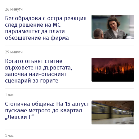
26 минути
Белобрадова с остра реакция
след решение на МС
парламентът да плати
обезщетение на фирма
29 минути
Когато огънят стигне
върховете на дърветата,
започва най-опасният
сценарий за горите
1 час
Столична община: На 15 август
пускаме метрото до квартал
„Левски Г“
1 час