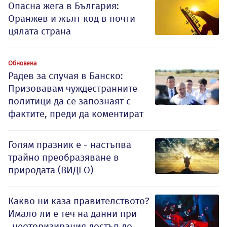
Опасна жега в България:
Оранжев и жълт код в почти
цялата страна
Обновена
Радев за случая в Банско:
Призовавам чуждестранните
политици да се запознаят с
фактите, преди да коментират
Голям празник е - настъпва
трайно преобразяване в
природата (ВИДЕО)
Какво ни каза правителството?
Имало ли е теч на данни при
„неоторизирания достъп до