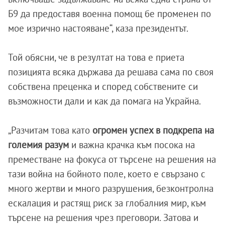
Б9 да предоставя военна помощ бе променен по
мое изрично настояване“, каза президентът.
Той обясни, че в резултат на това е приета
позицията всяка държава да решава сама по своя
собствена преценка и според собствените си
възможности дали и как да помага на Украйна.
„Разчитам това като
огромен успех в подкрепа на
големия разум
и важна крачка към посока на
преместване на фокуса от търсене на решения на
тази война на бойното поле, което е свързано с
много жертви и много разрушения, безконтролна
ескалация и растящ риск за глобалния мир, към
търсене на решения чрез преговори. Затова и