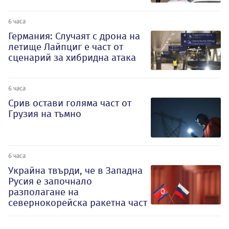
6 часа
Германия: Случаят с дрона на
летище Лайпциг е част от
сценарий за хибридна атака
6 часа
Срив остави голяма част от
Грузия на тъмно
6 часа
Украйна твърди, че в Западна
Русия е започнало
разполагане на
севернокорейска ракетна част