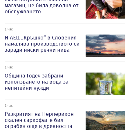
магазин, не била доволна от
обслужването
1 час
И АЕЦ „Кръшко“ в Словения
намалява производството си
заради ниски речни нива
1 час
Община Годеч забрани
използването на вода за
непитейни нужди
1 час
Разкритият на Перперикон
скален саркофаг е бил
ограбен още в древността