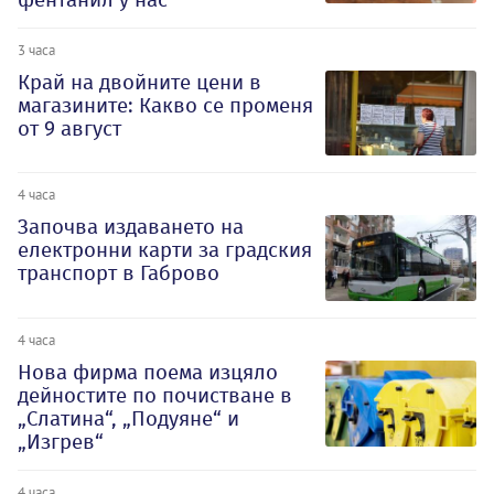
3 часа
Край на двойните цени в
магазините: Какво се променя
от 9 август
4 часа
Започва издаването на
електронни карти за градския
транспорт в Габрово
4 часа
Нова фирма поема изцяло
дейностите по почистване в
„Слатина“, „Подуяне“ и
„Изгрев“
4 часа