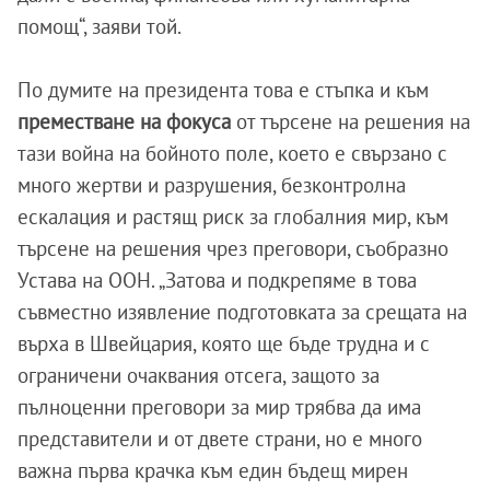
помощ“, заяви той.
По думите на президента това е стъпка и към
преместване на фокуса
от търсене на решения на
тази война на бойното поле, което е свързано с
много жертви и разрушения, безконтролна
ескалация и растящ риск за глобалния мир, към
търсене на решения чрез преговори, съобразно
Устава на ООН. „Затова и подкрепяме в това
съвместно изявление подготовката за срещата на
върха в Швейцария, която ще бъде трудна и с
ограничени очаквания отсега, защото за
пълноценни преговори за мир трябва да има
представители и от двете страни, но е много
важна първа крачка към един бъдещ мирен