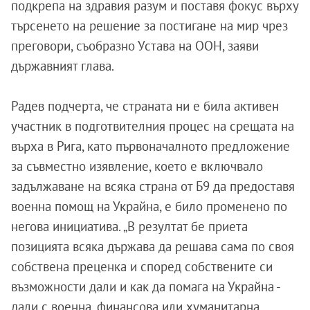
подкрепа на здравия разум и поставя фокус върху
търсенето на решение за постигане на мир чрез
преговори, съобразно Устава на ООН, заяви
държавният глава.
Радев подчерта, че страната ни е била активен
участник в подготвителния процес на срещата на
върха в Рига, като първоначалното предложение
за съвместно изявление, което е включвало
задължаване на всяка страна от Б9 да предоставя
военна помощ на Украйна, е било променено по
негова инициатива. „В резултат бе приета
позицията всяка държава да решава сама по своя
собствена преценка и според собствените си
възможности дали и как да помага на Украйна -
дали с военна, финансова или хуманитарна