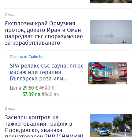
2 часа
Експлозии край Ормузкия
проток, докато Иран и Оман
напредват със споразумение
за корабоплаването
Оферта от Grabo.bg
SPA релакс със сауна, плюс
масаж или терапия
Българска роза или ..
Цена:
29.60 €
41.00 €
57.89 лв
80.19 лв
2 часа
Засилен контрол на
тежкотоварния трафик в
Пловдивско, хванаха
пренатоварен ТИР (СНИМКИ)