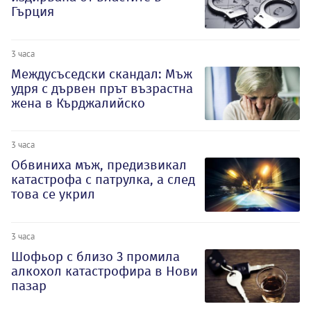
Гърция
3 часа
Междусъседски скандал: Мъж
удря с дървен прът възрастна
жена в Кърджалийско
3 часа
Обвиниха мъж, предизвикал
катастрофа с патрулка, а след
това се укрил
3 часа
Шофьор с близо 3 промила
алкохол катастрофира в Нови
пазар