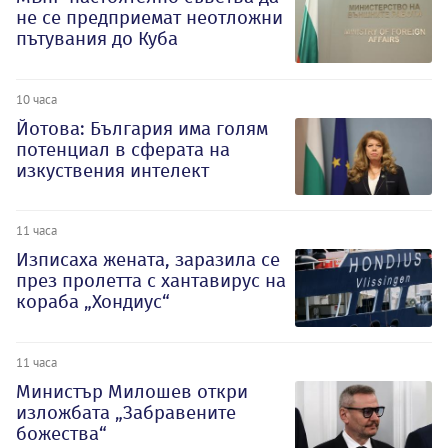
не се предприемат неотложни
пътувания до Куба
10 часа
Йотова: България има голям
потенциал в сферата на
изкуствения интелект
11 часа
Изписаха жената, заразила се
през пролетта с хантавирус на
кораба „Хондиус“
11 часа
Министър Милошев откри
изложбата „Забравените
божества“