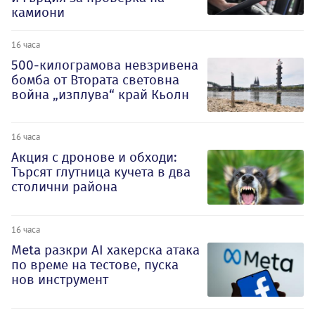
камиони
16 часа
500-килограмова невзривена
бомба от Втората световна
война „изплува“ край Кьолн
16 часа
Акция с дронове и обходи:
Търсят глутница кучета в два
столични района
16 часа
Meta разкри AI хакерска атака
по време на тестове, пуска
нов инструмент