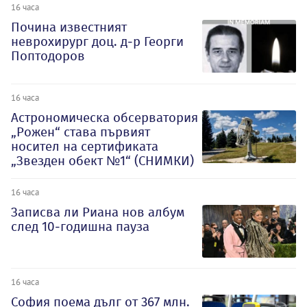
16 часа
Почина известният
неврохирург доц. д-р Георги
Поптодоров
16 часа
Астрономическа обсерватория
„Рожен“ става първият
носител на сертификата
„Звезден обект №1“ (СНИМКИ)
16 часа
Записва ли Риана нов албум
след 10-годишна пауза
16 часа
София поема дълг от 367 млн.