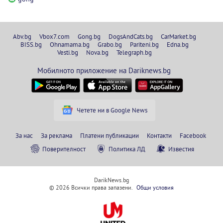
Abv.bg
Vbox7.com
Gong.bg
DogsAndCats.bg
CarMarket.bg
BISS.bg
Ohnamama.bg
Grabo.bg
Pariteni.bg
Edna.bg
Vesti.bg
Nova.bg
Telegraph.bg
Мобилното приложение на Dariknews.bg
Четете ни в Google News
За нас
За реклама
Платени публикации
Контакти
Facebook
Поверителност
Политика ЛД
Известия
DarikNews.bg
© 2026 Всички права запазени.
Общи условия