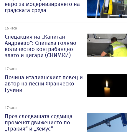
евро за модернизирането на
градската среда
16 часа
Спецакция на „Капитан
Андреево“: Спипаха голямо
количество контрабандно
злато и цигари (СНИМКИ)
17 часа
Почина италианският певец и
автор на песни Франческо
Гучини
17 часа
През следващата седмица
променят движението по
„Тракия“ и „Хемус“