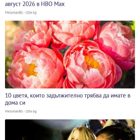
август 2026 в HBO Max
MelomanBG - 10te.bg
10 цветя, които задължително трябва да имате в
дома си
MelomanBG - 10te.bg