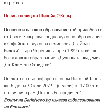
в гр. Своге.
Почина певицата Шинейд О’Конър
Основно и начално образование
той придобива в
гр. Своге. Завършва средно духовно образование
в Софийската духовна семинария „Св. Йоан
Рилски“ – гара Черепиш, а през 1989 г. и висше
богословско образование в Духовната академия
„Св. Климент Охридски”.
Опелото на ставрофорен иконом Николай Танев
ще бъде на 30 юли 2023 г. (неделя) от 12:00 ч. в
столичния храм „Покров Богородичен”.
Екипът на DarikNews.bg изказва съболезнования
на близките!