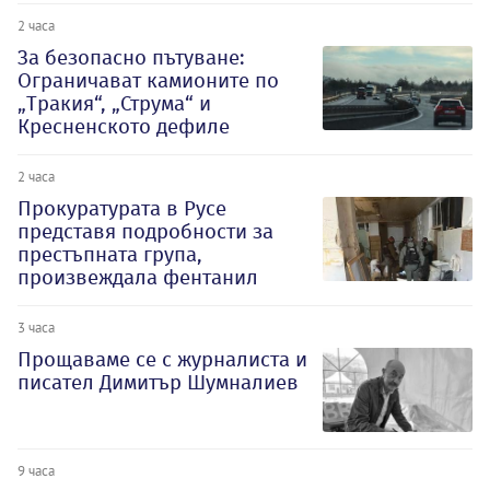
2 часа
За безопасно пътуване:
Ограничават камионите по
„Тракия“, „Струма“ и
Кресненското дефиле
2 часа
Прокуратурата в Русе
представя подробности за
престъпната група,
произвеждала фентанил
3 часа
Прощаваме се с журналиста и
писател Димитър Шумналиев
9 часа