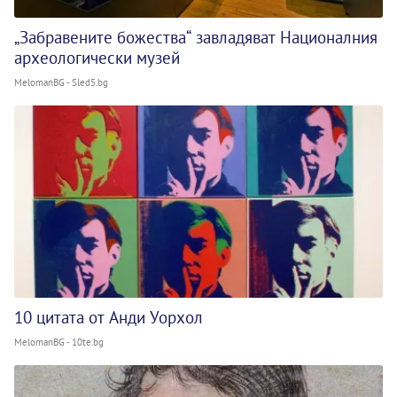
„Забравените божества“ завладяват Националния
археологически музей
MelomanBG - Sled5.bg
10 цитата от Анди Уорхол
MelomanBG - 10te.bg