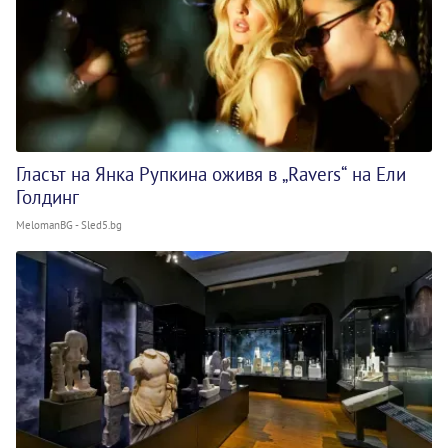
Гласът на Янка Рупкина оживя в „Ravers“ на Ели
Голдинг
MelomanBG - Sled5.bg