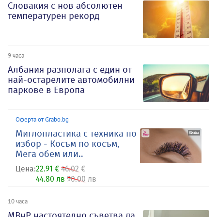
Словакия с нов абсолютен
температурен рекорд
9 часа
Албания разполага с един от
най-остарелите автомобилни
паркове в Европа
Оферта от Grabo.bg
Миглопластика с техника по
избор - Косъм по косъм,
Мега обем или..
Цена:
22.91 €
46.02 €
44.80 лв
90.00 лв
10 часа
МВнР настоятелно съветва да