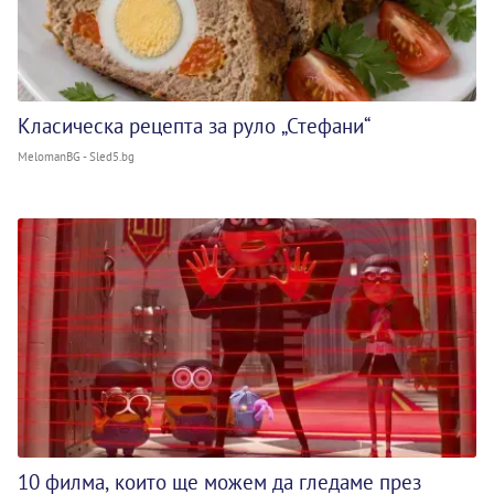
Класическа рецепта за руло „Стефани“
MelomanBG - Sled5.bg
10 филма, които ще можем да гледаме през