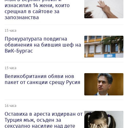
изнасилил 14 жени, които
срещнал в сайтове за
запознанства
15 часа
Прокуратурата повдигна
обвинения на бившия шеф на
ВиК-Бургас
15 часа
Великобритания обяви нов
пакет от санкции срещу Русия
16 часа
Оставиха в ареста издирван от
Турция мъж, осъден за
сексуално насилие над дете