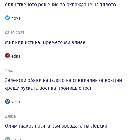
единственото решение за охлаждане на тялото
nova
08.10.2025
Мит или истина: Времето ми влияе
edna
1 час
Зеленски обяви началото на специални операции
срещу руската военна промишленост
vesti
2 часа
Олимпиакос посяга към звездата на Левски
gong