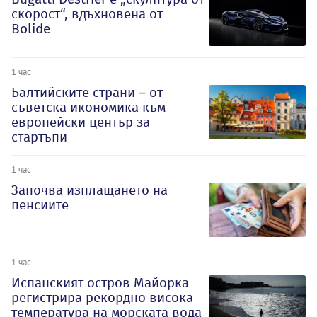
скорост“, вдъхновена от
Bolide
1 час
Балтийските страни – от
съветска икономика към
европейски център за
стартъпи
1 час
Започва изплащането на
пенсиите
1 час
Испанският остров Майорка
регистрира рекордно висока
температура на морската вода