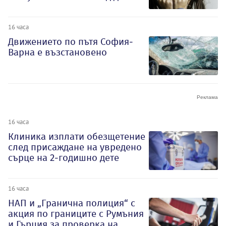
16 часа
Движението по пътя София-
Варна е възстановено
16 часа
Клиника изплати обезщетение
след присаждане на увредено
сърце на 2-годишно дете
16 часа
НАП и „Гранична полиция“ с
акция по границите с Румъния
и Гърция за проверка на