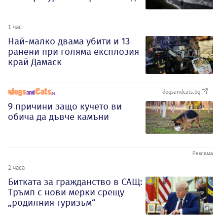
1 час
Най-малко двама убити и 13
ранени при голяма експлозия
край Дамаск
dogsandcats.bg
9 причини защо кучето ви
обича да дъвче камъни
2 часа
Битката за гражданство в САЩ:
Тръмп с нови мерки срещу
„родилния туризъм“