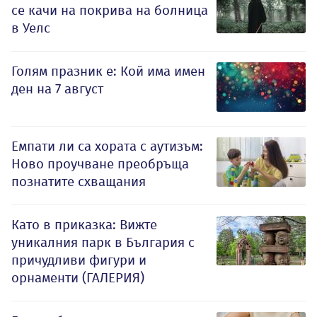
се качи на покрива на болница
в Уелс
Голям празник е: Кой има имен
ден на 7 август
Емпати ли са хората с аутизъм:
Ново проучване преобръща
познатите схващания
Като в приказка: Вижте
уникалния парк в България с
причудливи фигури и
орнаменти (ГАЛЕРИЯ)