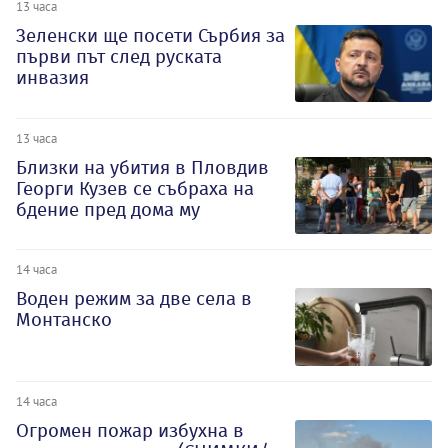
13 часа
Зеленски ще посети Сърбия за
първи път след руската
инвазия
13 часа
Близки на убития в Пловдив
Георги Кузев се събраха на
бдение пред дома му
14 часа
Воден режим за две села в
Монтанско
14 часа
Огромен пожар избухна в