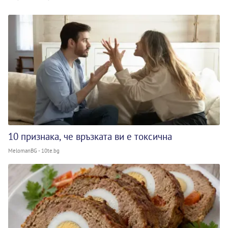
10 признака, че връзката ви е токсична
MelomanBG - 10te.bg