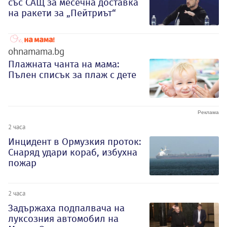
със САЩ за месечна доставка
на ракети за „Пейтриът“
ohnamama.bg
Плажната чанта на мама:
Пълен списък за плаж с дете
2 часа
Инцидент в Ормузкия проток:
Снаряд удари кораб, избухна
пожар
2 часа
Задържаха подпалвача на
луксозния автомобил на