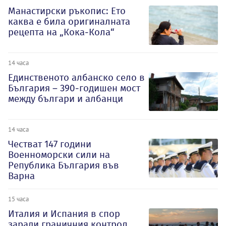
Манастирски ръкопис: Ето
каква е била оригиналната
рецепта на „Кока-Кола“
14 часа
Единственото албанско село в
България – 390-годишен мост
между българи и албанци
14 часа
Честват 147 години
Военноморски сили на
Република България във
Варна
15 часа
Италия и Испания в спор
заради граничния контрол