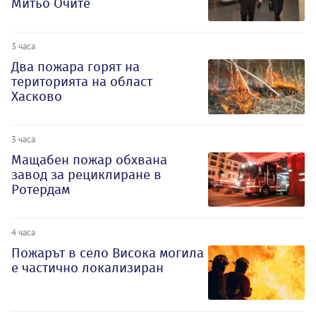
Митьо Очите
3 часа
Два пожара горят на
територията на област
Хасково
3 часа
Мащабен пожар обхвана
завод за рециклиране в
Ротердам
4 часа
Пожарът в село Висока могила
е частично локализиран