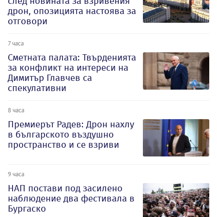
след новината за взривения
дрон, опозицията настоява за
отговори
7 часа
Сметната палата: Твърденията
за конфликт на интереси на
Димитър Главчев са
спекулативни
8 часа
Премиерът Радев: Дрон нахлу
в българското въздушно
пространство и се взриви
9 часа
НАП постави под засилено
наблюдение два фестивала в
Бургаско