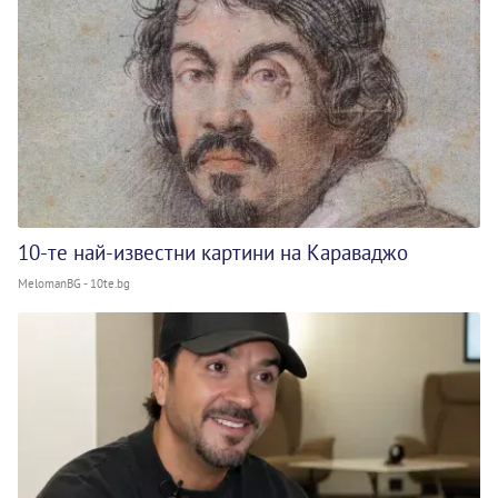
10-те най-известни картини на Караваджо
MelomanBG - 10te.bg