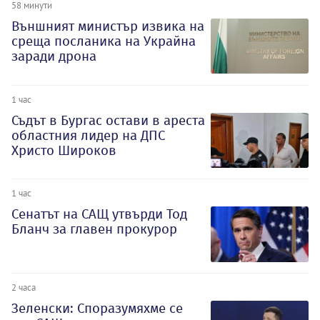
58 минути
Външният министър извика на
среща посланика на Украйна
заради дрона
1 час
Съдът в Бургас остави в ареста
областния лидер на ДПС
Христо Широков
1 час
Сенатът на САЩ утвърди Тод
Бланч за главен прокурор
2 часа
Зеленски: Споразумяхме се