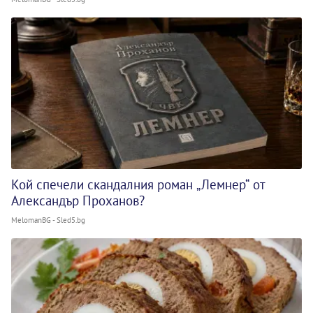
Кой спечели скандалния роман „Лемнер“ от
Александър Проханов?
MelomanBG - Sled5.bg