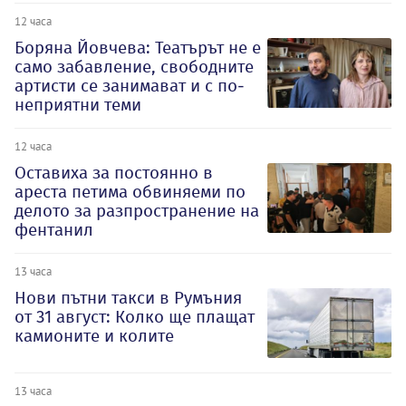
12 часа
Боряна Йовчева: Театърът не е
само забавление, свободните
артисти се занимават и с по-
неприятни теми
12 часа
Оставиха за постоянно в
ареста петима обвиняеми по
делото за разпространение на
фентанил
13 часа
Нови пътни такси в Румъния
от 31 август: Колко ще плащат
камионите и колите
13 часа