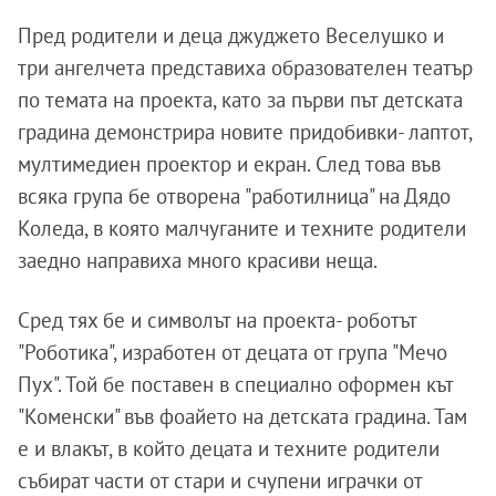
Пред родители и деца джуджето Веселушко и
три ангелчета представиха образователен театър
по темата на проекта, като за първи път детската
градина демонстрира новите придобивки- лаптот,
мултимедиен проектор и екран. След това във
всяка група бе отворена "работилница" на Дядо
Коледа, в която малчуганите и техните родители
заедно направиха много красиви неща.
Сред тях бе и символът на проекта- роботът
"Роботика", изработен от децата от група "Мечо
Пух". Той бе поставен в специално оформен кът
"Коменски" във фоайето на детската градина. Там
е и влакът, в който децата и техните родители
събират части от стари и счупени играчки от