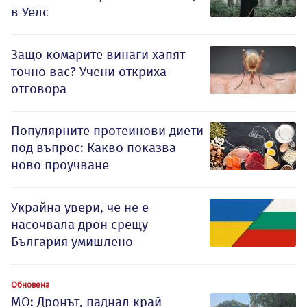
в Уелс
Защо комарите винаги хапят
точно вас? Учени откриха
отговора
Популярните протеинови диети
под въпрос: Какво показва
ново проучване
Украйна увери, че не е
насочвала дрон срещу
България умишлено
Обновена
МО: Дронът, паднал край