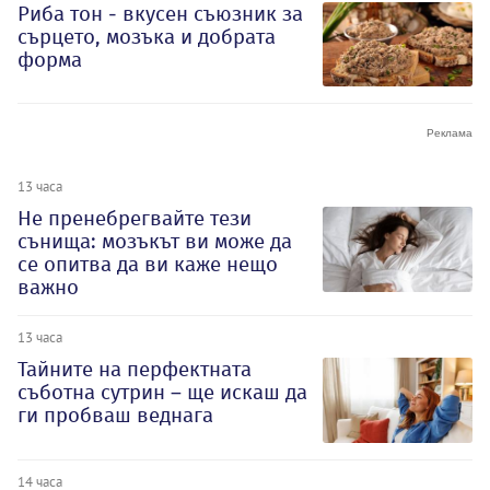
Риба тон - вкусен съюзник за
сърцето, мозъка и добрата
форма
13 часа
Не пренебрегвайте тези
сънища: мозъкът ви може да
се опитва да ви каже нещо
важно
13 часа
Тайните на перфектната
съботна сутрин – ще искаш да
ги пробваш веднага
14 часа