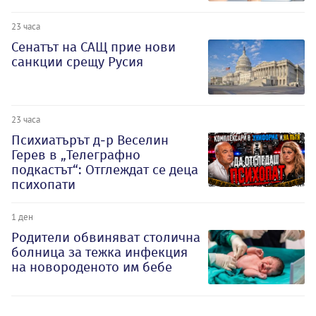
23 часа
Сенатът на САЩ прие нови
санкции срещу Русия
23 часа
Психиатърът д-р Веселин
Герев в „Телеграфно
подкастът“: Отглеждат се деца
психопати
1 ден
Родители обвиняват столична
болница за тежка инфекция
на новороденото им бебе