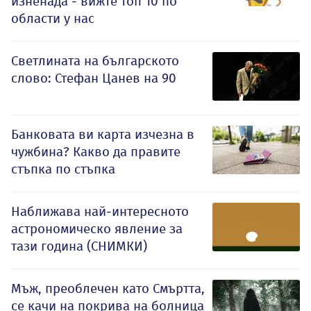
изненада - вижте топ 10 по
области у нас
Светлината на българското
слово: Стефан Цанев на 90
Банковата ви карта изчезна в
чужбина? Какво да правите
стъпка по стъпка
Наближава най-интересното
астрономическо явление за
тази година (СНИМКИ)
Мъж, преоблечен като Смъртта,
се качи на покрива на болница