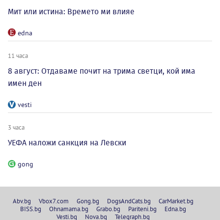
Мит или истина: Времето ми влияе
edna
11 часа
8 август: Отдаваме почит на трима светци, кой има
имен ден
vesti
3 часа
УЕФА наложи санкция на Левски
gong
Abv.bg
Vbox7.com
Gong.bg
DogsAndCats.bg
CarMarket.bg
BISS.bg
Ohnamama.bg
Grabo.bg
Pariteni.bg
Edna.bg
Vesti.bg
Nova.bg
Telegraph.bg