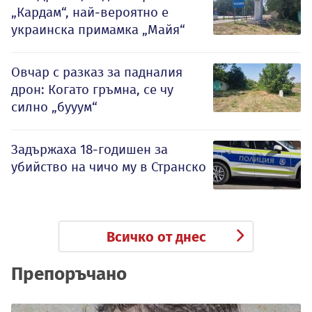
„Кардам“, най-вероятно е
украинска примамка „Майя“
Овчар с разказ за падналия
дрон: Когато гръмна, се чу
силно „бууум“
Задържаха 18-годишен за
убийство на чичо му в Странско
Всичко от днес
Препоръчано