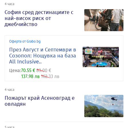
4 часа
София сред дестинациите с
най-висок риск от
джебчийство
Оферта от Grabo.bg
През Август и Септември в
Созопол: Нощувка на база
All Inclusive..
Цена:
70.55 €
83.00 €
137.98 лв
162.33 лв
4 часа
Пожарът край Асеновград е
овладян
5 часа