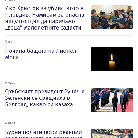
Иво Христов за убийството в
Пловдив: Намирам за опасна
индулгенция да наричаме
„деца” малолетните садисти
5 часа
Почина бащата на Лионел
Меси
6 часа
Сръбският президент Вучич и
Зеленски се срещнаха в
Белград, какво си казаха
6 часа
Бурни политически реакции