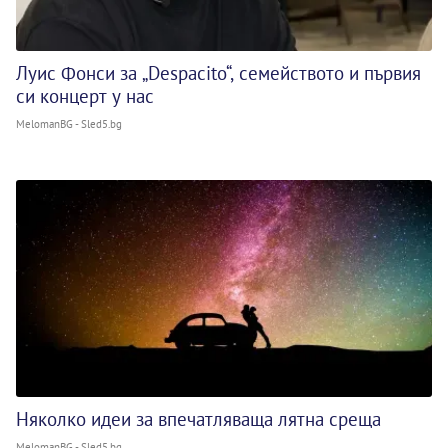
Луис Фонси за „Despacito“, семейството и първия
си концерт у нас
MelomanBG - Sled5.bg
Няколко идеи за впечатляваща лятна среща
MelomanBG - Sled5.bg