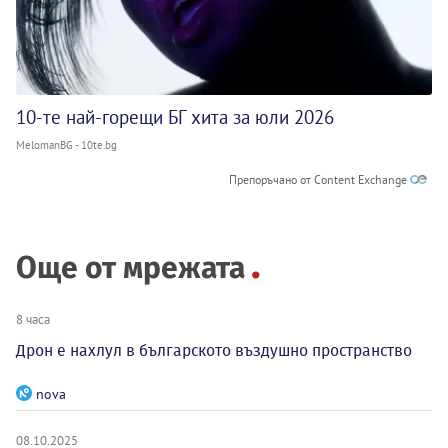
10-те най-горещи БГ хита за юли 2026
MelomanBG - 10te.bg
Препоръчано от Content Exchange
Още от мрежата
8 часа
Дрон е нахлул в българското въздушно пространство
nova
08.10.2025