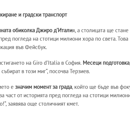
ркиране и градски транспорт
чната обиколка Джиро д’Итали
я, а столицата ще стане 
пред погледа на стотици милиони хора по света. Това
икация във Фейсбук.
тигането на Giro d’Italia в София.
Месеци подготовка
събират в този миг“, посочва Терзиев.
ието е
значим момент за града
, който ще бъде във фок
а част от историята пред погледа на стотици милион
o!“, заявява още столичният кмет.