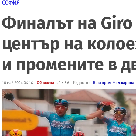
СОФИЯ
Финалът на Giro
център на колое
и промените в 
в 13:56
Редактор:
Виктория Маджарова
10 май 2026 06:16
Обновена