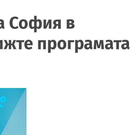
а София в
вижте програмата