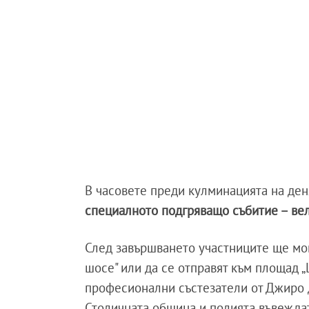
В часовете преди кулминацията на де
специалното подгряващо събитие – вел
След завършването участниците ще мог
шосе" или да се отправят към площад „
професионални състезатели от Джиро 
Столичната община и полията въвежд