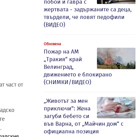
побой и гавра с
жертвата - задържаните са деца,
твърдели, че ловят педофили
(ВИДЕО)
Обновена
Пожар на АМ
„Тракия“ край
Велинград,
движението е блокирано
(СНИМКИ/ВИДЕО)
т част от
„Животът за мен
приключи“: Жена
радско
загуби бебето си
те
във Варна, от „Майчин дом“ с
.
официална позиция
радския