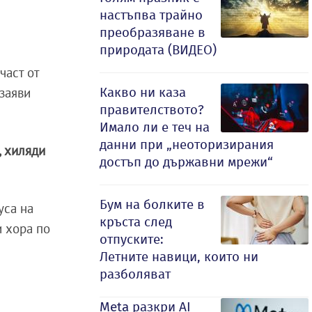
настъпва трайно
преобразяване в
природата (ВИДЕО)
част от
Какво ни каза
 заяви
правителството?
Имало ли е теч на
данни при „неоторизирания
, хиляди
достъп до държавни мрежи“
Бум на болките в
уса на
кръста след
и хора по
отпуските:
Летните навици, които ни
разболяват
Meta разкри AI