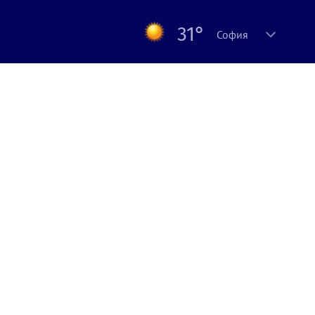
31°
София