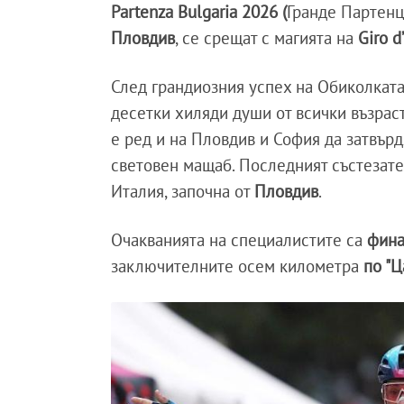
Partenza Bulgaria 2026 (
Гранде Партенца
Пловдив
, се срещат с магията на
Giro d’
След грандиозния успех на Обиколката
десетки хиляди души от всички възраст
е ред и на Пловдив и София да затвър
световен мащаб. Последният състезате
Италия, започна от
Пловдив
.
Очакванията на специалистите са
фина
заключителните осем километра
по "