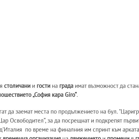
ня
столичани
и
гости
на
града
имат възможност да стана
ошествието „София кара Giro“
.
ат да заемат места по продължението на бул. "Цариг
Цар Освободител“, за да посрещнат и подкрепят първи
д'Италия по време на финалния им спринт към арката
ат
временна организация
на
движението
и
промени
в
г