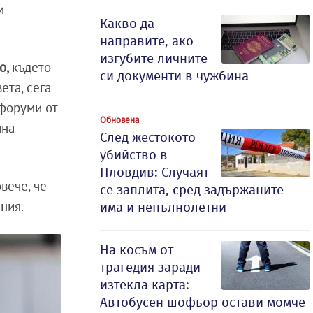
и
Какво да
направите, ако
изгубите личните
о,
където
си документи в чужбина
ета, сега
 форуми от
Обновена
ина
След жестокото
убийство в
Пловдив: Случаят
овече, че
се заплита, сред задържаните
ния.
има и непълнолетни
На косъм от
трагедия заради
изтекла карта:
Автобусен шофьор остави момче