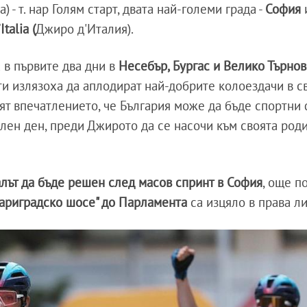
) - т. нар Голям старт, двата най-големи града -
София
Italia (
Джиро д'Италия).
 в първите два дни в
Несебър, Бургас и Велико Търнов
и излязоха да аплодират най-добрите колоездачи в св
дят впечатлението, че България може да бъде спортни
лен ден, преди Джирото да се насочи към своята род
лът да бъде решен след масов спринт в София
, още п
Цариградско шосе" до Парламента
са изцяло в права ли