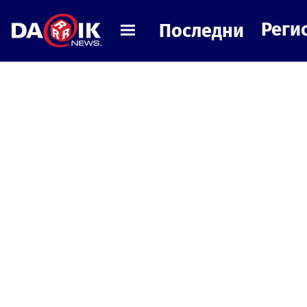
Реги
Последни