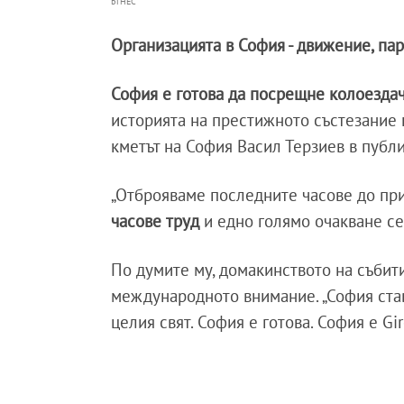
БГНЕС
Организацията в София - движение, па
София е готова да посрещне колоезда
историята на престижното състезание 
кметът на София Васил Терзиев в публ
„Отброяваме последните часове до прис
часове труд
и едно голямо очакване се 
По думите му, домакинството на събит
международното внимание. „София став
целия свят. София е готова. София е Gir