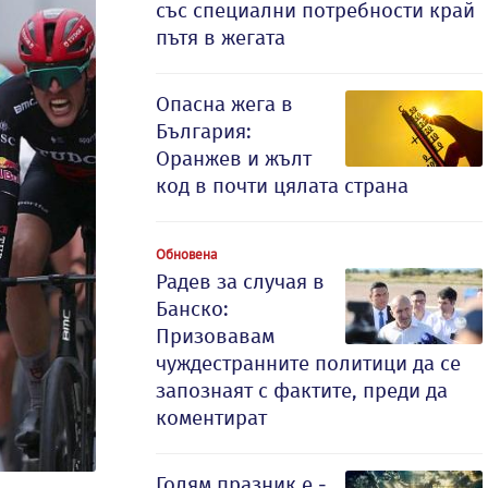
със специални потребности край
пътя в жегата
Опасна жега в
България:
Оранжев и жълт
код в почти цялата страна
Обновена
Радев за случая в
Банско:
Призовавам
чуждестранните политици да се
запознаят с фактите, преди да
коментират
Голям празник е -