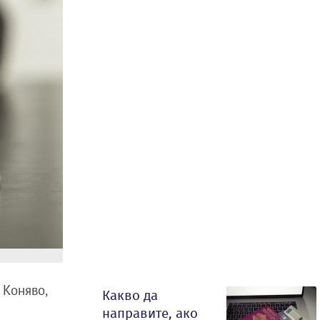
 Коняво,
Какво да
направите, ако