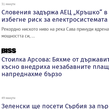
31 минути
Словения задържа АЕЦ „Кръшко“ в 
избегне риск за електросистемата
Рекордно ниското ниво на река Сава принуди ядрена
мощността си, ...
Стоилка Арсова: Бяхме от държавит
късно внедриха незабавните плащ
напреднахме бързо
49 минути
Зеленски ще посети Сърбия за пър