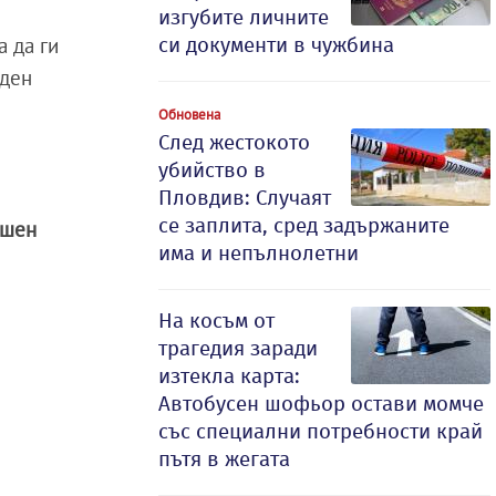
изгубите личните
си документи в чужбина
а да ги
оден
Обновена
След жестокото
убийство в
Пловдив: Случаят
се заплита, сред задържаните
ишен
има и непълнолетни
На косъм от
трагедия заради
изтекла карта:
Автобусен шофьор остави момче
със специални потребности край
пътя в жегата