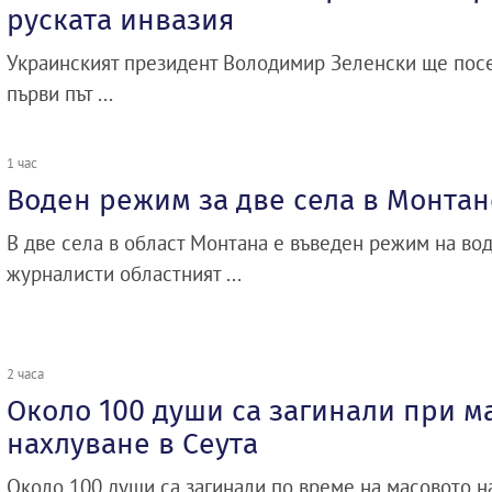
руската инвазия
Украинският президент Володимир Зеленски ще посет
първи път ...
1 час
Воден режим за две села в Монтан
В две села в област Монтана е въведен режим на во
журналисти областният ...
2 часа
Около 100 души са загинали при м
нахлуване в Сеута
Около 100 души са загинали по време на масовото н