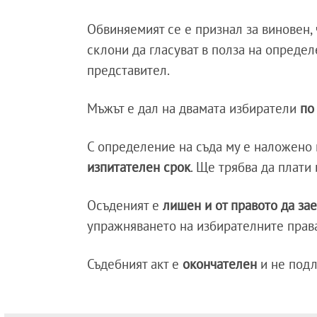
Обвиняемият се е признал за виновен,
склони да гласуват в полза на опреде
представител.
Мъжът е дал на двамата избиратели
по 
С определение на съда му е наложено 
изпитателен срок
. Ще трябва да плати
Осъденият е
лишен и от правото да з
упражняването на избирателните права 
Съдебният акт е
окончателен
и не под