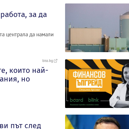
работа, за да
та централа да намали
biss.bg
е, които най-
ания, но
ви път след