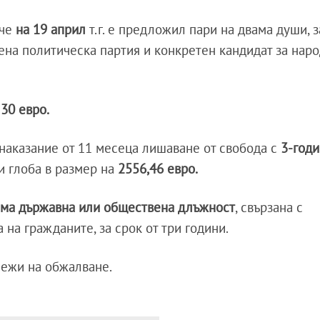
 че
на 19 април
т.г. е предложил пари на двама души, з
лена политическа партия и конкретен кандидат за нар
30 евро.
наказание от 11 месеца лишаване от свобода с
3-год
 и глоба в размер на
2556,46 евро.
аема държавна или обществена длъжност
, свързана с
на гражданите, за срок от три години.
лежи на обжалване.