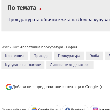
По темата
Прокуратурата обвини кмета на Лом за купува
Източник:
Апелативна прокуратура - София
Кюстендил
Присъда
Прокуратура
Глоба
Купуване на гласове
Лишаване от длъжност
Добави ни в предпочитани източници в Google
Последвайте ни
Google News
Facebook
Instag