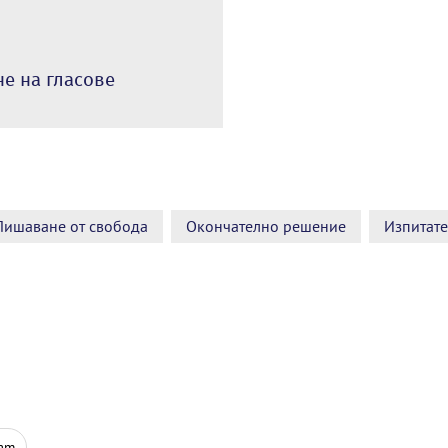
не на гласове
Лишаване от свобода
Окончателно решение
Изпитате
ram