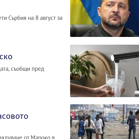
и Сърбия на 8 август за
ско
дата, съобщи пред
асовото
ахлуване от Мароко в