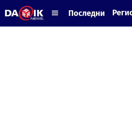
Реги
Последни