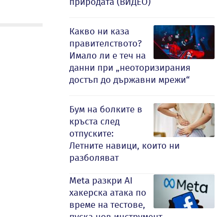
природата (ВИДЕО)
Какво ни каза
правителството?
Имало ли е теч на
данни при „неоторизирания
достъп до държавни мрежи“
Бум на болките в
кръста след
отпуските:
Летните навици, които ни
разболяват
Meta разкри AI
хакерска атака по
време на тестове,
пуска нов инструмент