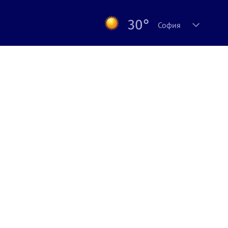
30°
София