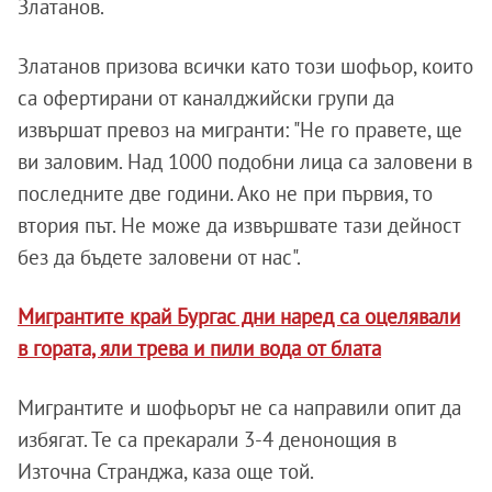
Златанов.
Златанов призова всички като този шофьор, които
са офертирани от каналджийски групи да
извършат превоз на мигранти: "Не го правете, ще
ви заловим. Над 1000 подобни лица са заловени в
последните две години. Ако не при първия, то
втория път. Не може да извършвате тази дейност
без да бъдете заловени от нас".
Мигрантите край Бургас дни наред са оцелявали
в гората, яли трева и пили вода от блата
Мигрантите и шофьорът не са направили опит да
избягат. Те са прекарали 3-4 денонощия в
Източна Странджа, каза още той.