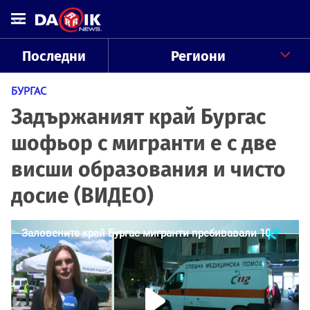
Последни
Региони
БУРГАС
Задържаният край Бургас
шофьор с мигранти е с две
висши образования и чисто
досие (ВИДЕО)