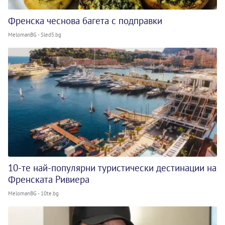
Френска чеснова багета с подправки
MelomanBG - Sled5.bg
10-те най-популярни туристически дестинации на
Френската Ривиера
MelomanBG - 10te.bg