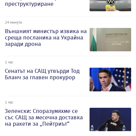
преструктуриране
24 минути
Външният министър извика на
среща посланика на Украйна
заради дрона
1 час
Сенатът на САЩ утвърди Тод
Бланч за главен прокурор
1 час
Зеленски: Споразумяхме се
със САЩ за месечна доставка
на ракети за „Пейтриът“