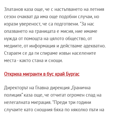
Златанов каза още, че с настъпването на летния
сезон очакват да има още подобни случаи, но
изрази увереност, че са подготвени. "За нас
опазването на границата е мисия, ние имаме
нужда от помощта на цялото общество, от
медиите, от информация и действаме адекватно.
Стараем се да ги спираме извън населените
места - както стана и снощи.
Откриха мигранти в бус край Бургас
Директорът на Главна дирекция „Гранична
полиция“ каза още, че отчитат огромен спад на
нелегалната миграция. "Преди три години
случаите като снощния бяха по няколко пъти на