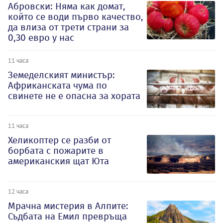
Абровски: Няма как домат,
който се води първо качество,
да влиза от трети страни за
0,30 евро у нас
11 часа
Земеделският министър:
Африканската чума по
свинете не е опасна за хората
11 часа
Хеликоптер се разби от
борбата с пожарите в
американския щат Юта
12 часа
Мрачна мистерия в Алпите:
Съдбата на Емил превръща