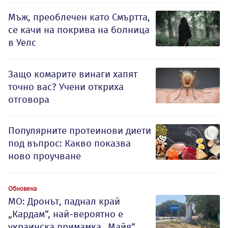
Мъж, преоблечен като Смъртта,
се качи на покрива на болница
в Уелс
Защо комарите винаги хапят
точно вас? Учени откриха
отговора
Популярните протеинови диети
под въпрос: Какво показва
ново проучване
Обновена
МО: Дронът, паднал край
„Кардам“, най-вероятно е
украинска примамка „Майя“