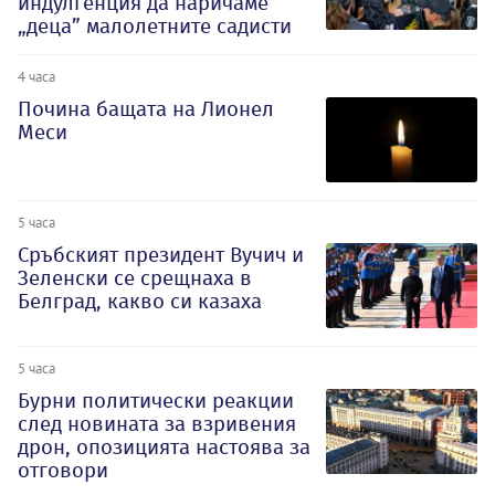
индулгенция да наричаме
„деца” малолетните садисти
4 часа
Почина бащата на Лионел
Меси
5 часа
Сръбският президент Вучич и
Зеленски се срещнаха в
Белград, какво си казаха
5 часа
Бурни политически реакции
след новината за взривения
дрон, опозицията настоява за
отговори