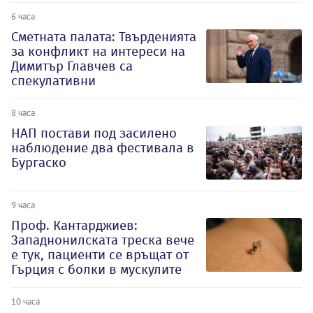
6 часа
Сметната палата: Твърденията
за конфликт на интереси на
Димитър Главчев са
спекулативни
8 часа
НАП постави под засилено
наблюдение два фестивала в
Бургаско
9 часа
Проф. Кантарджиев:
Западнонилската треска вече
е тук, пациенти се връщат от
Гърция с болки в мускулите
10 часа