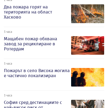
Два пожара горят на
територията на област
Хасково
3 часа
Мащабен пожар обхвана
завод за рециклиране в
Ротердам
3 часа
Пожарът в село Висока могила
е частично локализиран
3 часа
София сред дестинациите с
най-висок риск от