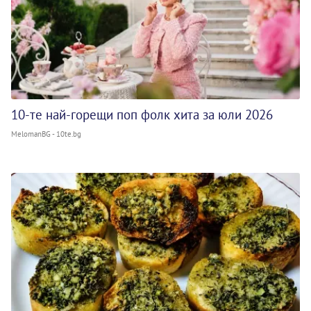
10-те най-горещи поп фолк хита за юли 2026
MelomanBG - 10te.bg