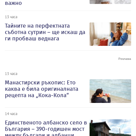
важно
13 часа
Тайните на перфектната
съботна сутрин – ще искаш да
ги пробваш веднага
13 часа
Манастирски ръкопис: Ето
каква е била оригиналната
рецепта на „Кока-Кола“
14 часа
Единственото албанско село в
България – 390-годишен мост
между българи и албанци