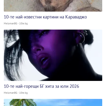
10-те най-известни картини на Караваджо
MelomanBG - 10te.bg
10-те най-горещи БГ хита за юли 2026
MelomanBG - 10te.bg