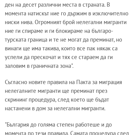
ден на десет различни места в страната. В
момента натискът ние го държим в изключително
ниски нива. Огромният брой нелегални мигранти
ние ги спираме и ги блокираме на българо-
турската граница и те не могат да преминат, но
винаги ще има такива, които все пак някак са
успели да прескочат и тях се стараем да ги
заловим в граничната зона".
Съгласно новите правила на Пакта за миграция
нелегалните мигранти ще преминат през
скрининг процедура, след което ще бъдат
настанени в дом за нелегални мигранти.
"България до голяма степен работеше и до
момента по тези правила. Самата процедура след