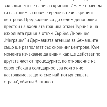
задържането се нарича скрининг. Имаме право да
ги настаним за повече време в тези скрининг
центрове. Предвидени са до седем денонощия
престой на входната граница откъм Турция и на
изходната граница откъм Сърбия. Дирекция
„Миграция“ и Държавната агенция за бежанците
също ще разполагат със скрининг центрове. Към
момента изчакваме да видим как ще действат по
другата част от процедурите, по отношение на
европейската солидарност, за която ние
настояваме, защото сме най-потърпевшата
страна", обясни Златанов.