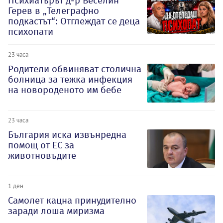
Психиатърът д-р Веселин
Герев в „Телеграфно
подкастът“: Отглеждат се деца
психопати
23 часа
Родители обвиняват столична
болница за тежка инфекция
на новороденото им бебе
23 часа
България иска извънредна
помощ от ЕС за
животновъдите
1 ден
Самолет кацна принудително
заради лоша миризма