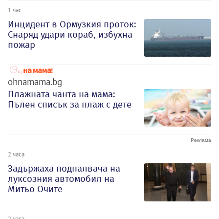
1 час
Инцидент в Ормузкия проток:
Снаряд удари кораб, избухна
пожар
ohnamama.bg
Плажната чанта на мама:
Пълен списък за плаж с дете
2 часа
Задържаха подпалвача на
луксозния автомобил на
Митьо Очите
2 часа