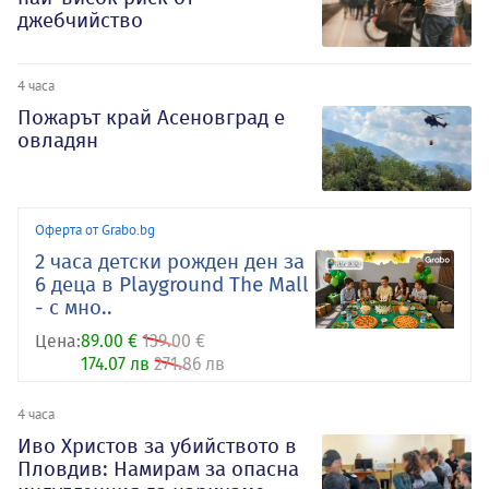
джебчийство
4 часа
Пожарът край Асеновград е
овладян
Оферта от Grabo.bg
2 часа детски рожден ден за
6 деца в Playground The Mall
- с мно..
Цена:
89.00 €
139.00 €
174.07 лв
271.86 лв
4 часа
Иво Христов за убийството в
Пловдив: Намирам за опасна