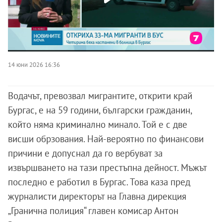
14 юни 2026 16:36
Водачът, превозвал мигрантите, открити край
Бургас, е на 59 години, български гражданин,
който няма криминално минало. Той е с две
висши обрзования. Най-вероятно по финансови
причини е допуснал да го вербуват за
извършването на тази престъпна дейност. Мъжът
последно е работил в Бургас. Това каза пред
журналисти директорът на Главна дирекция
„Гранична полиция“ главен комисар Антон