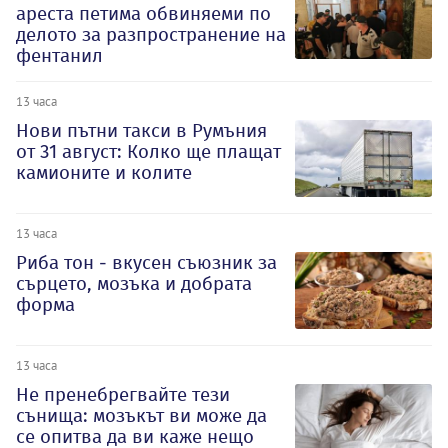
ареста петима обвиняеми по
делото за разпространение на
фентанил
13 часа
Нови пътни такси в Румъния
от 31 август: Колко ще плащат
камионите и колите
13 часа
Риба тон - вкусен съюзник за
сърцето, мозъка и добрата
форма
13 часа
Не пренебрегвайте тези
сънища: мозъкът ви може да
се опитва да ви каже нещо