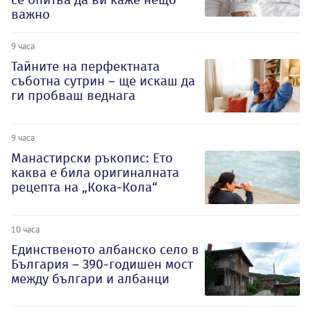
важно
9 часа
Тайните на перфектната
съботна сутрин – ще искаш да
ги пробваш веднага
9 часа
Манастирски ръкопис: Ето
каква е била оригиналната
рецепта на „Кока-Кола“
10 часа
Единственото албанско село в
България – 390-годишен мост
между българи и албанци