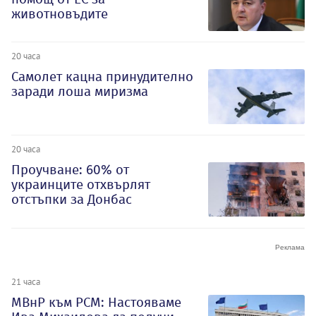
животновъдите
20 часа
Самолет кацна принудително
заради лоша миризма
20 часа
Проучване: 60% от
украинците отхвърлят
отстъпки за Донбас
21 часа
МВнР към РСМ: Настояваме