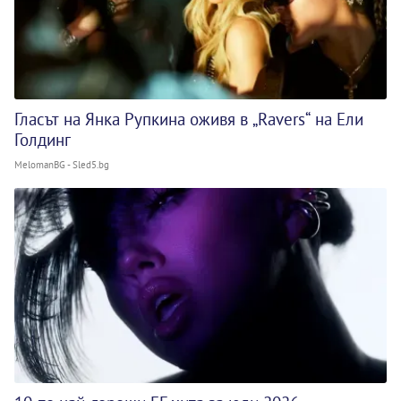
Гласът на Янка Рупкина оживя в „Ravers“ на Ели
Голдинг
MelomanBG - Sled5.bg