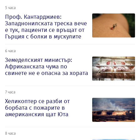
5 часа
Проф. Кантарджиев:
Западнонилската треска вече
е тук, пациенти се връщат от
Гърция с болки в мускулите
6 часа
Земеделският министър:
Африканската чума по
свинете не е опасна за хората
7 часа
Хеликоптер се разби от
борбата с пожарите в
американския щат Юта
8 часа