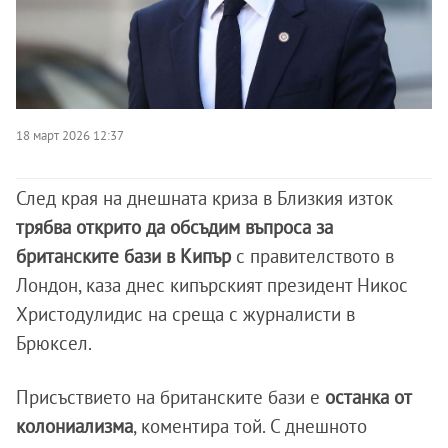
18 март 2026 12:37
След края на днешната криза в Близкия изток
трябва открито да обсъдим въпроса за
британските бази в Кипър
с правителството в
Лондон, каза днес кипърският президент Никос
Христодулидис на среща с журналисти в
Брюксел.
Присъствието на британските бази е
останка от
колониализма
, коментира той. С днешното