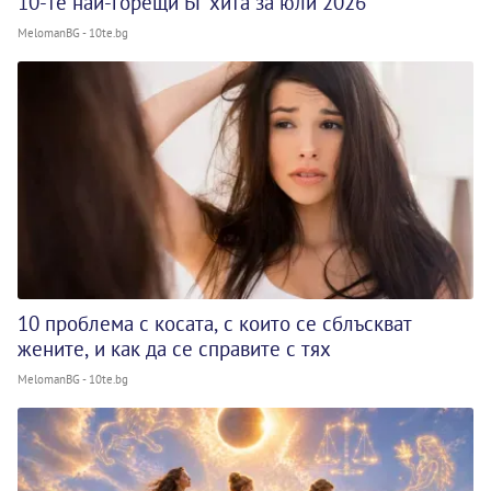
10-те най-горещи БГ хита за юли 2026
MelomanBG - 10te.bg
10 проблема с косата, с които се сблъскват
жените, и как да се справите с тях
MelomanBG - 10te.bg