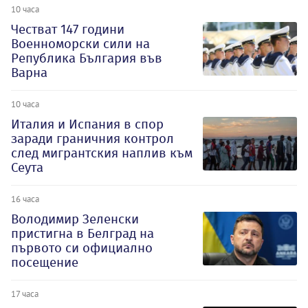
10 часа
Честват 147 години
Военноморски сили на
Република България във
Варна
10 часа
Италия и Испания в спор
заради граничния контрол
след мигрантския наплив към
Сеута
16 часа
Володимир Зеленски
пристигна в Белград на
първото си официално
посещение
17 часа