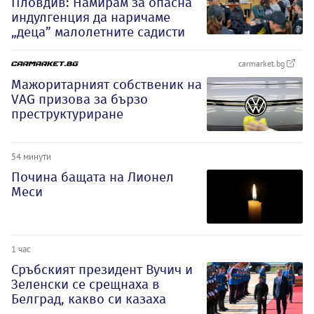
Пловдив: Намирам за опасна
индулгенция да наричаме
„деца” малолетните садисти
carmarket.bg
Мажоритарният собственик на
VAG призова за бързо
преструктуриране
54 минути
Почина бащата на Лионел
Меси
1 час
Сръбският президент Вучич и
Зеленски се срещнаха в
Белград, какво си казаха