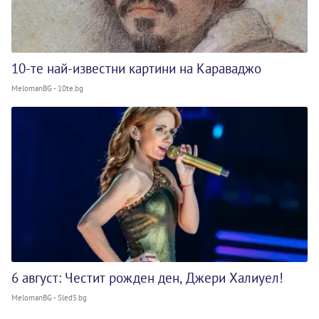
10-те най-известни картини на Караваджо
MelomanBG - 10te.bg
6 август: Честит рожден ден, Джери Халиуел!
MelomanBG - Sled5.bg