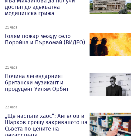
Ива Михаилова да получи
достъп до адекватна
медицинска грижа
21 часа
Голям пожар между село
Поройна и Първомай (ВИДЕО)
21 часа
Почина легендарният
британски музикант и
продуцент Уилям Орбит
22 часа
„Ще настъпи хаос“: Ангелов и
Шарков срещу закриването на
Съвета по цените на
лекарствата