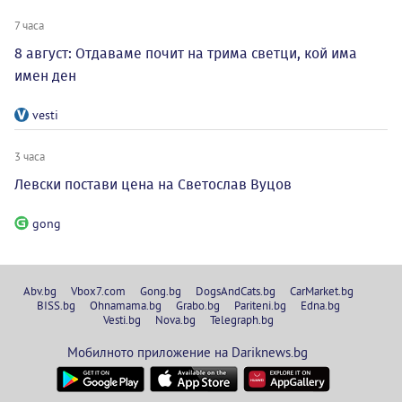
7 часа
8 август: Отдаваме почит на трима светци, кой има
имен ден
vesti
3 часа
Левски постави цена на Светослав Вуцов
gong
Abv.bg
Vbox7.com
Gong.bg
DogsAndCats.bg
CarMarket.bg
BISS.bg
Ohnamama.bg
Grabo.bg
Pariteni.bg
Edna.bg
Vesti.bg
Nova.bg
Telegraph.bg
Мобилното приложение на Dariknews.bg