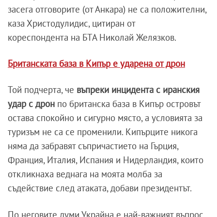
засега отговорите (от Анкара) не са положителни,
каза Христодулидис, цитиран от
кореспондента на БТА Николай Желязков.
Британската база в Кипър е ударена от дрон
Той подчерта, че
въпреки инцидента с иранския
удар с дрон
по британска база в Кипър островът
остава спокойно и сигурно място, а условията за
туризъм не са се променили. Кипърците никога
няма да забравят съпричастието на Гърция,
Франция, Италия, Испания и Нидерландия, които
откликнаха веднага на моята молба за
съдействие след атаката, добави президентът.
По неговите думи Украйна е най-важният въпрос