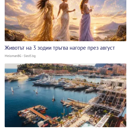
Животът на 3 зодии тръгва нагоре през август
MelomanBG - Sled5.bg