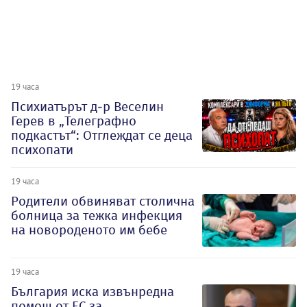
19 часа
Психиатърът д-р Веселин
Герев в „Телеграфно
подкастът“: Отглеждат се деца
психопати
19 часа
Родители обвиняват столична
болница за тежка инфекция
на новороденото им бебе
19 часа
България иска извънредна
помощ от ЕС за