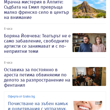
Мрачна мистерия в Алпите:
Съдбата на Емил превръща
малко френско село в център
на внимание
8 часа
Боряна Йовчева: Театърът не е
само забавление, свободните
артисти се занимават и с по-
неприятни теми
8 часа
Оставиха за постоянно в
ареста петима обвиняеми по
делото за разпространение на
фентанил
Оферта от Grabo.bg
Почистване на зъбен камък
и оцветявания с ултразвук,