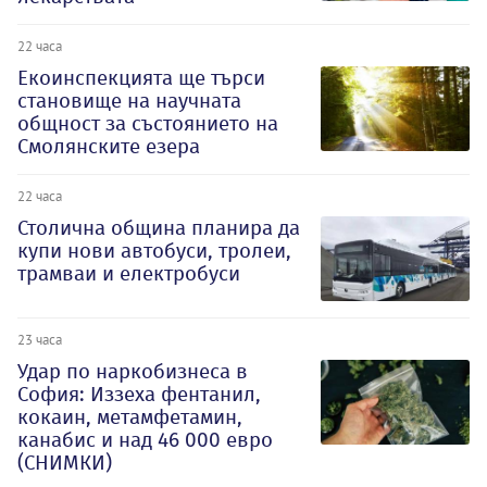
22 часа
Екоинспекцията ще търси
становище на научната
общност за състоянието на
Смолянските езера
22 часа
Столична община планира да
купи нови автобуси, тролеи,
трамваи и електробуси
23 часа
Удар по наркобизнеса в
София: Иззеха фентанил,
кокаин, метамфетамин,
канабис и над 46 000 евро
(СНИМКИ)