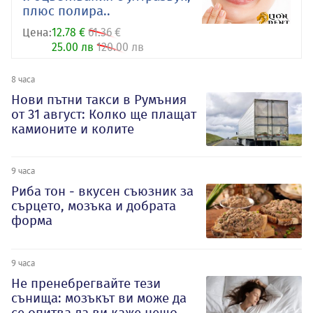
плюс полира..
Цена:
12.78 €
61.36 €
25.00 лв
120.00 лв
8 часа
Нови пътни такси в Румъния
от 31 август: Колко ще плащат
камионите и колите
9 часа
Риба тон - вкусен съюзник за
сърцето, мозъка и добрата
форма
9 часа
Не пренебрегвайте тези
сънища: мозъкът ви може да
се опитва да ви каже нещо