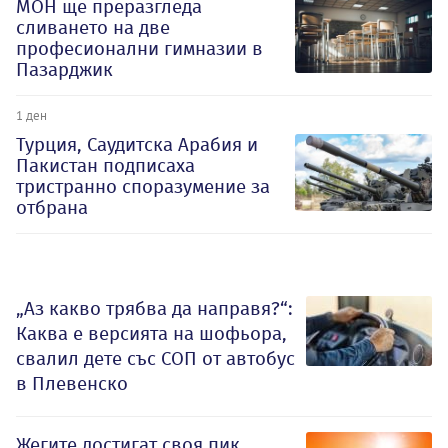
МОН ще преразгледа
сливането на две
професионални гимназии в
Пазарджик
1 ден
Турция, Саудитска Арабия и
Пакистан подписаха
тристранно споразумение за
отбрана
„Аз какво трябва да направя?“:
Каква е версията на шофьора,
свалил дете със СОП от автобус
в Плевенско
Жегите достигат своя пик,