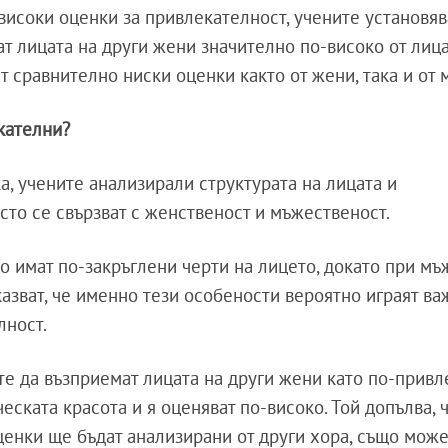
високи оценки за привлекателност, учените установяв
т лицата на други жени значително по-високо от лица
 сравнително ниски оценки както от жени, така и от 
кателни?
ка, учените анализирали структурата на лицата и
сто се свързват с женственост и мъжественост.
 имат по-закръглени черти на лицето, докато при мъ
азват, че именно тези особености вероятно играят ва
лност.
е да възприемат лицата на други жени като по-привл
еската красота и я оценяват по-високо. Той допълва, 
ценки ще бъдат анализирани от други хора, също може