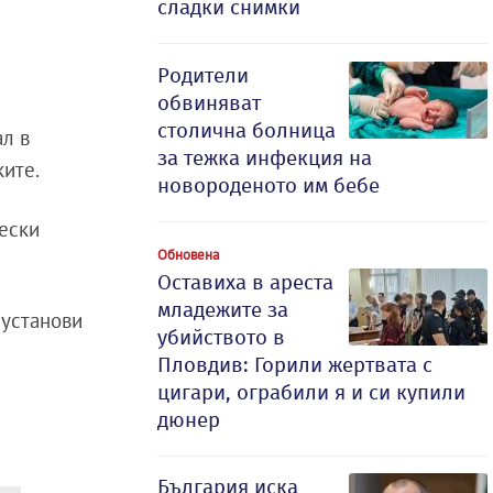
сладки снимки
Родители
обвиняват
столична болница
ал в
за тежка инфекция на
ките.
новороденото им бебе
чески
Обновена
Оставиха в ареста
младежите за
 установи
убийството в
Пловдив: Горили жертвата с
цигари, ограбили я и си купили
дюнер
България иска