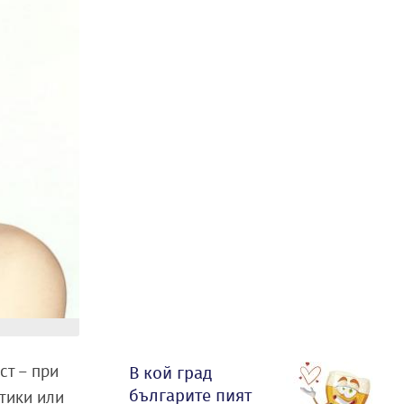
ст – при
В кой град
българите пият
тики или