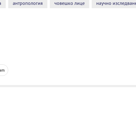
а
антропология
човешко лице
научно изследван
ram