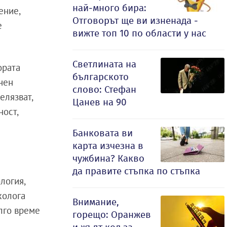
най-много бира:
ение,
Отговорът ще ви изненада -
е
вижте топ 10 по области у нас
Светлината на
ората
българското
чен
слово: Стефан
елязват,
Цанев на 90
ност,
Банковата ви
карта изчезна в
чужбина? Какво
да правите стъпка по стъпка
логия,
холога
Внимание,
ълго време
горещо: Оранжев