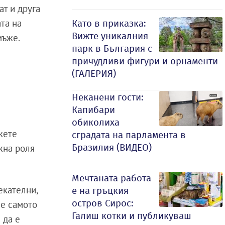
ат и друга
та на
Като в приказка:
Вижте уникалния
мъже.
парк в България с
причудливи фигури и орнаменти
(ГАЛЕРИЯ)
Неканени гости:
Капибари
обиколиха
жете
сградата на парламента в
Бразилия (ВИДЕО)
жна роля
Мечтаната работа
екателни,
е на гръцкия
остров Сирос:
че самото
Галиш котки и публикуваш
 да е