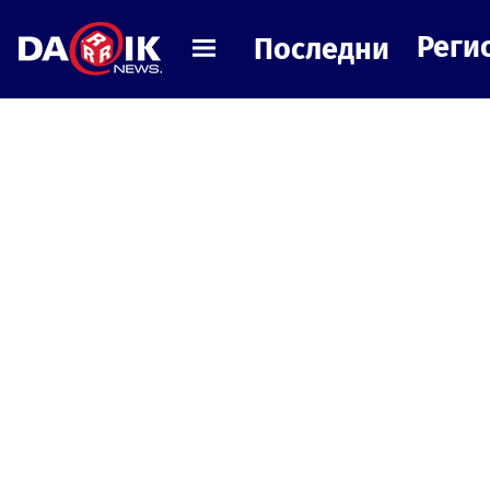
Реги
Последни