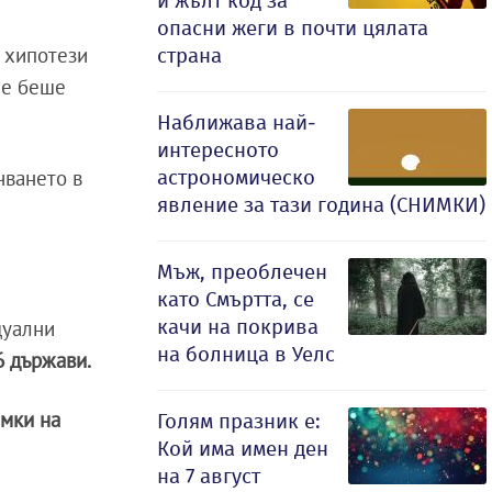
и жълт код за
опасни жеги в почти цялата
 хипотези
страна
не беше
Наближава най-
интересното
астрономическо
чването в
явление за тази година (СНИМКИ)
Мъж, преоблечен
като Смъртта, се
качи на покрива
дуални
на болница в Уелс
6 държави.
мки на
Голям празник е:
Кой има имен ден
на 7 август