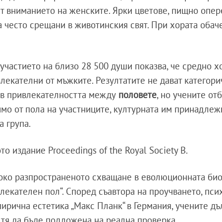
т вниманието на женските. Ярки цветове, пищно опер
а често срещани в животинския свят. При хората обач
частието на близо 28 500 души показва, че средно х
лекателни от мъжките. Резултатите не дават категори
 в привлекателността между
половете
, но учените отб
мо от пола на участниците, културната им принадлеж
а група.
о издание Proceedings of the Royal Society B.
око разпространеното схващане в еволюционната био
влекателен пол“. Според съавтора на проучването, пси
пирична естетика „Макс Планк“ в Германия, учените д
з тя да бъде подложена на реална проверка.