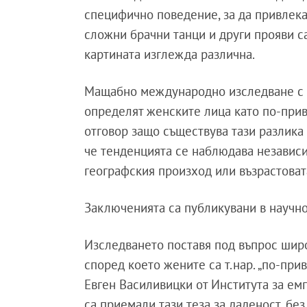
специфично поведение, за да привлека
сложни брачни танци и други прояви с
картината изглежда различна.
Мащабно международно изследване с у
определят женските лица като по-прив
отговор защо съществува тази разлика
че тенденцията се наблюдава независи
географския произход или възрастоват
Заключенията са публикувани в научнот
Изследването поставя под въпрос шир
според което жените са т.нар. „по-при
Евген Василивицки от Института за ем
са приемали тази теза за даденост, бе