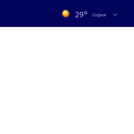
29°
София