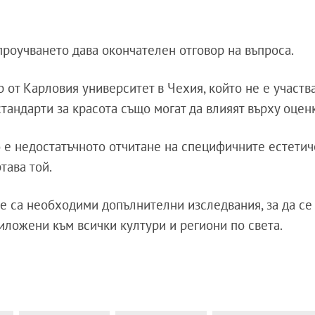
проучването дава окончателен отговор на въпроса.
от Карловия университет в Чехия, който не е участв
стандарти за красота също могат да влияят върху оцен
 е недостатъчното отчитане на специфичните естети
тава той.
ще са необходими допълнителни изследвания, за да се
риложени към всички култури и региони по света.