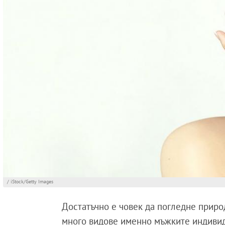
/ iStock/Getty Images
Достатъчно е човек да погледне приро
много видове именно мъжките индивид