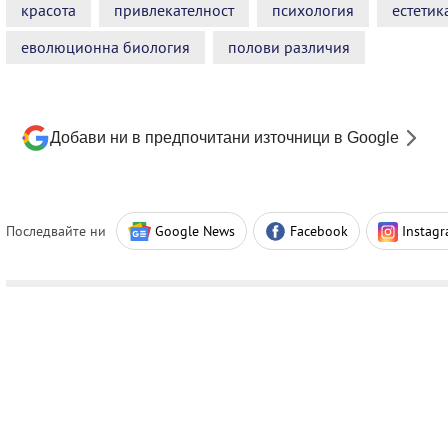
красота
привлекателност
психология
естетик
еволюционна биология
полови различия
Добави ни в предпочитани източници в Google
Последвайте ни
Google News
Facebook
Instag