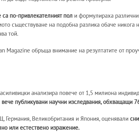
 са по-привлекателният пол
и формулираха различни
мото съществуване на подобна разлика обаче никога 
ва той.
an Magazine обръща внимание на резултатите от проу
Василивицки анализира повече от 1,5 милиона индиви
 вече публикувани научни изследвания, обхващащи 7
Щ, Германия, Великобритания и Япония, оценявали
сни
ално или естествено изражение.