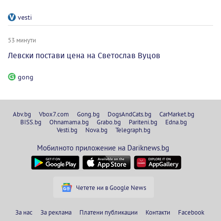
vesti
53 минути
Левски постави цена на Светослав Вуцов
gong
Abv.bg
Vbox7.com
Gong.bg
DogsAndCats.bg
CarMarket.bg
BISS.bg
Ohnamama.bg
Grabo.bg
Pariteni.bg
Edna.bg
Vesti.bg
Nova.bg
Telegraph.bg
Мобилното приложение на Dariknews.bg
Четете ни в Google News
За нас
За реклама
Платени публикации
Контакти
Facebook