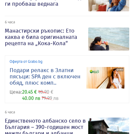
ги пробваш веднага
6 часа
Манастирски ръкопис: Ето
каква е била оригиналната
рецепта на „Кока-Кола“
Оферта от Grabo.bg
Подари релакс в Златни
пясъци: SPA ден с включен
обяд, плюс комп..
Цена:
20.45 €
40.90 €
40.00 лв
79.99 лв
6 часа
Единственото албанско село в
България – 390-годишен мост
между българи и албанци