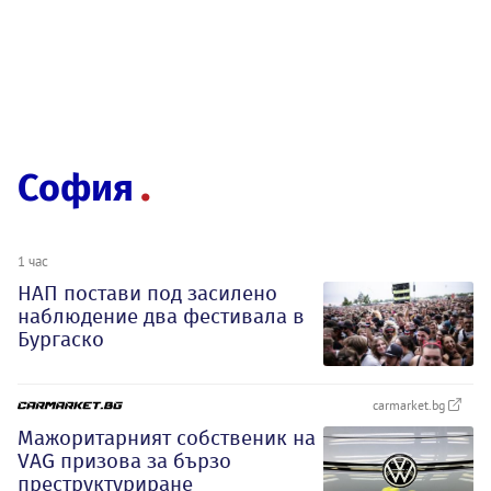
София
1 час
НАП постави под засилено
наблюдение два фестивала в
Бургаско
carmarket.bg
Мажоритарният собственик на
VAG призова за бързо
преструктуриране