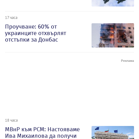
17 часа
Проучване: 60% от
украинците отхвърлят
отстъпки за Донбас
18 часа
МВнР към РСМ: Настояваме
Ива Михаилова да получи