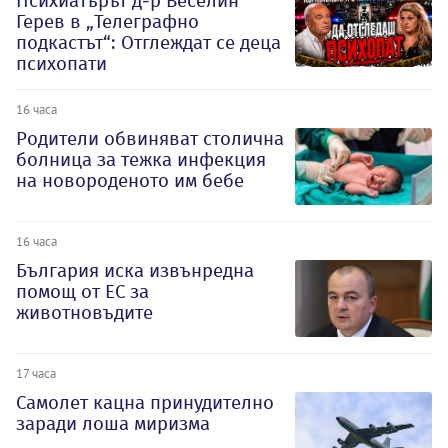
Психиатърът д-р Веселин
Герев в „Телеграфно
подкастът“: Отглеждат се деца
психопати
16 часа
Родители обвиняват столична
болница за тежка инфекция
на новороденото им бебе
16 часа
България иска извънредна
помощ от ЕС за
животновъдите
17 часа
Самолет кацна принудително
заради лоша миризма