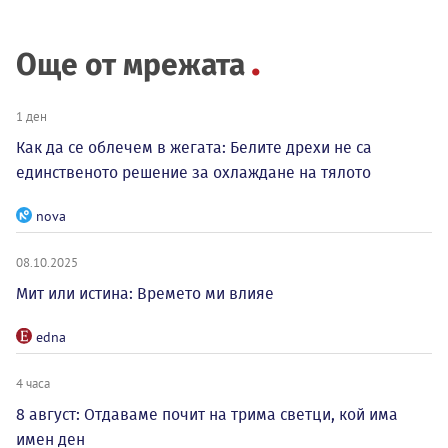
Още от мрежата
1 ден
Как да се облечем в жегата: Белите дрехи не са
единственото решение за охлаждане на тялото
nova
08.10.2025
Мит или истина: Времето ми влияе
edna
4 часа
8 август: Отдаваме почит на трима светци, кой има
имен ден