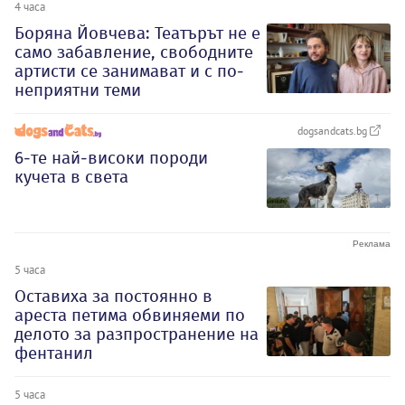
4 часа
Боряна Йовчева: Театърът не е
само забавление, свободните
артисти се занимават и с по-
неприятни теми
dogsandcats.bg
6-те най-високи породи
кучета в света
5 часа
Оставиха за постоянно в
ареста петима обвиняеми по
делото за разпространение на
фентанил
5 часа