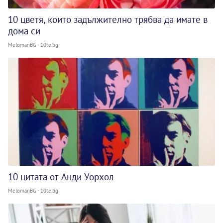
10 цветя, които задължително трябва да имате в
дома си
MelomanBG - 10te.bg
10 цитата от Анди Уорхол
MelomanBG - 10te.bg