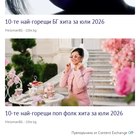
10-те най-горещи БГ хита за юли 2026
MelomanBG - 10te.bg
10-те най-горещи поп фолк хита за юли 2026
MelomanBG - 10te.bg
Препоръчано от Content Exchange