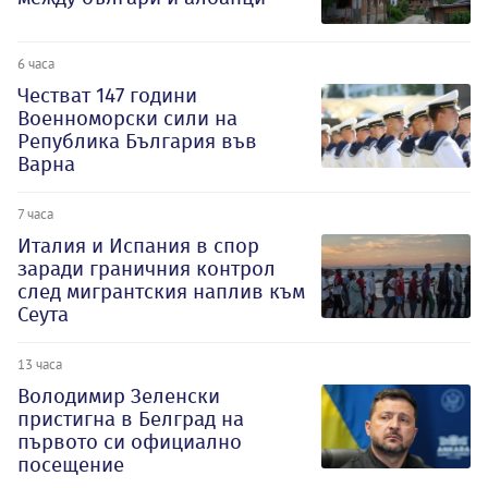
6 часа
Честват 147 години
Военноморски сили на
Република България във
Варна
7 часа
Италия и Испания в спор
заради граничния контрол
след мигрантския наплив към
Сеута
13 часа
Володимир Зеленски
пристигна в Белград на
първото си официално
посещение