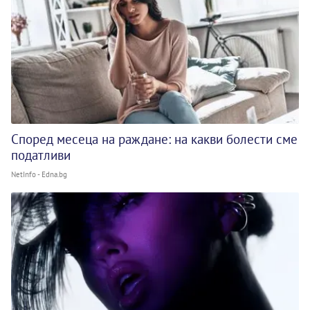
Според месеца на раждане: на какви болести сме
податливи
NetInfo - Edna.bg