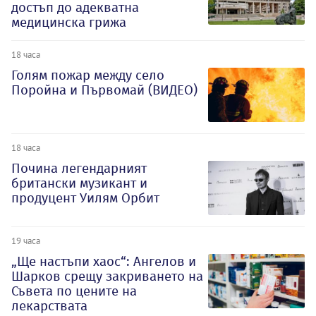
достъп до адекватна
медицинска грижа
18 часа
Голям пожар между село
Поройна и Първомай (ВИДЕО)
18 часа
Почина легендарният
британски музикант и
продуцент Уилям Орбит
19 часа
„Ще настъпи хаос“: Ангелов и
Шарков срещу закриването на
Съвета по цените на
лекарствата