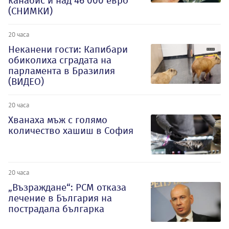
канабис и над 46 000 евро
(СНИМКИ)
20 часа
Неканени гости: Капибари
обиколиха сградата на
парламента в Бразилия
(ВИДЕО)
20 часа
Хванаха мъж с голямо
количество хашиш в София
20 часа
„Възраждане“: РСМ отказа
лечение в България на
пострадала българка