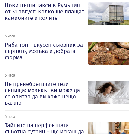
Нови пътни такси в Румъния
от 31 август: Колко ще плащат
камионите и колите
5 часа
Риба тон - вкусен съюзник за
сърцето, мозъка и добрата
форма
5 часа
Не пренебрегвайте тези
сънища: мозъкът ви може да
се опитва да ви каже нещо
важно
5 часа
Тайните на перфектната
съботна сутрин – ще искаш да