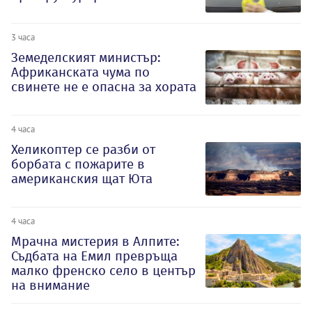
3 часа
Земеделският министър:
Африканската чума по
свинете не е опасна за хората
4 часа
Хеликоптер се разби от
борбата с пожарите в
американския щат Юта
4 часа
Мрачна мистерия в Алпите:
Съдбата на Емил превръща
малко френско село в център
на внимание