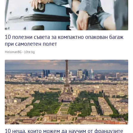
10 полезни съвета за компактно опакован багаж
при самолетен полет
MelomanBG - 10te.bg
10 неща, които можем да научим от французите