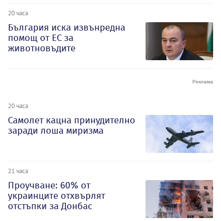
20 часа
България иска извънредна
помощ от ЕС за
животновъдите
20 часа
Самолет кацна принудително
заради лоша миризма
21 часа
Проучване: 60% от
украинците отхвърлят
отстъпки за Донбас