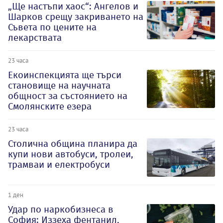
„Ще настъпи хаос“: Ангелов и
Шарков срещу закриването на
Съвета по цените на
лекарствата
23 часа
Екоинспекцията ще търси
становище на научната
общност за състоянието на
Смолянските езера
23 часа
Столична община планира да
купи нови автобуси, тролеи,
трамваи и електробуси
1 ден
Удар по наркобизнеса в
София: Иззеха фентанил,