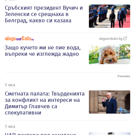
Сръбският президент Вучич и
Зеленски се срещнаха в
Белград, какво си казаха
dogsandcats.bg
Защо кучето ми не пие вода,
въпреки че изглежда жадно
3 часа
Сметната палата: Твърденията
за конфликт на интереси на
Димитър Главчев са
спекулативни
5 часа