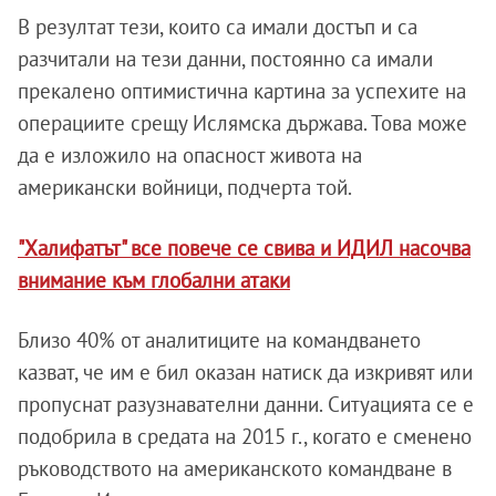
В резултат тези, които са имали достъп и са
разчитали на тези данни, постоянно са имали
прекалено оптимистична картина за успехите на
операциите срещу Ислямска държава. Това може
да е изложило на опасност живота на
американски войници, подчерта той.
"Халифатът" все повече се свива и ИДИЛ насочва
внимание към глобални атаки
Близо 40% от аналитиците на командването
казват, че им е бил оказан натиск да изкривят или
пропуснат разузнавателни данни. Ситуацията се е
подобрила в средата на 2015 г., когато е сменено
ръководството на американското командване в