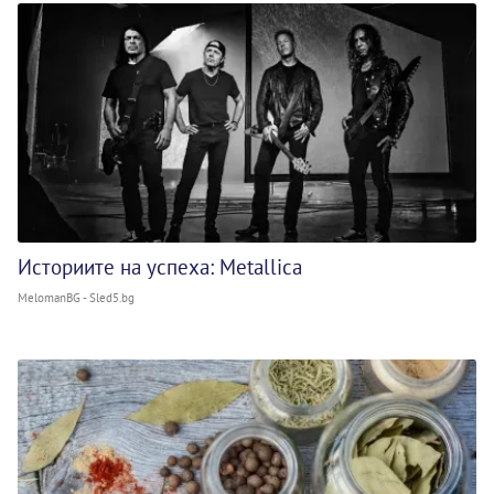
Историите на успеха: Metallica
MelomanBG - Sled5.bg