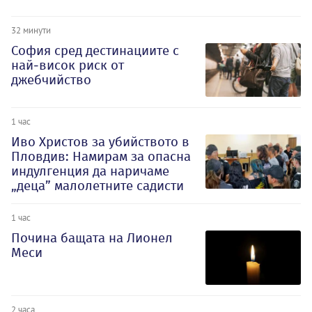
32 минути
София сред дестинациите с
най-висок риск от
джебчийство
1 час
Иво Христов за убийството в
Пловдив: Намирам за опасна
индулгенция да наричаме
„деца” малолетните садисти
1 час
Почина бащата на Лионел
Меси
2 часа