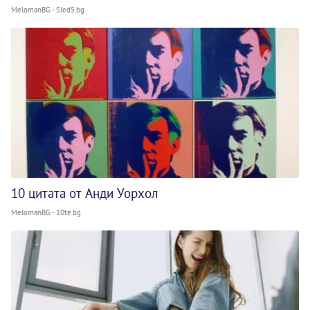
MelomanBG - Sled5.bg
10 цитата от Анди Уорхол
MelomanBG - 10te.bg