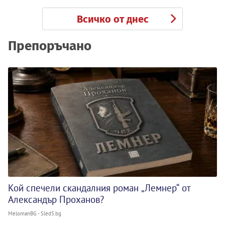
Всичко от днес
Препоръчано
Кой спечели скандалния роман „Лемнер“ от
Александър Проханов?
MelomanBG - Sled5.bg