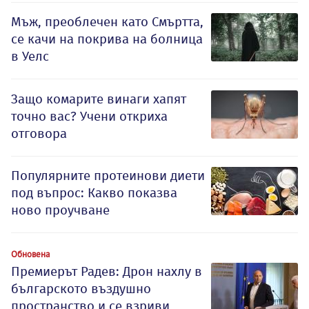
Мъж, преоблечен като Смъртта,
се качи на покрива на болница
в Уелс
Защо комарите винаги хапят
точно вас? Учени откриха
отговора
Популярните протеинови диети
под въпрос: Какво показва
ново проучване
Обновена
Премиерът Радев: Дрон нахлу в
българското въздушно
пространство и се взриви