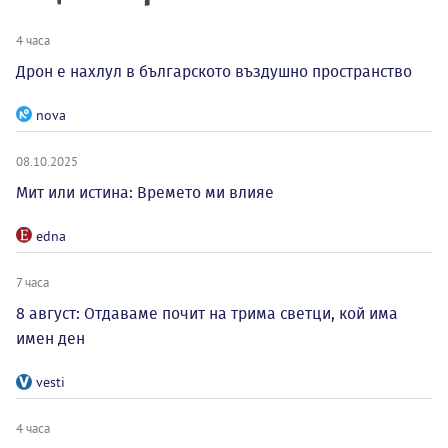
4 часа
Дрон е нахлул в българското въздушно пространство
nova
08.10.2025
Мит или истина: Времето ми влияе
edna
7 часа
8 август: Отдаваме почит на трима светци, кой има
имен ден
vesti
4 часа