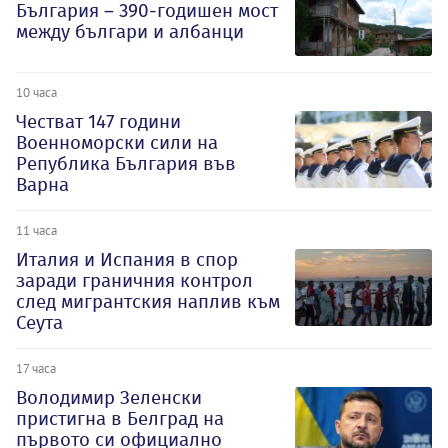
България – 390-годишен мост
между българи и албанци
10 часа
Честват 147 години
Военноморски сили на
Република България във
Варна
11 часа
Италия и Испания в спор
заради граничния контрол
след мигрантския наплив към
Сеута
17 часа
Володимир Зеленски
пристигна в Белград на
първото си официално