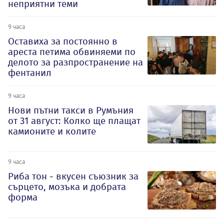
неприятни теми
9 часа
Оставиха за постоянно в
ареста петима обвиняеми по
делото за разпространение на
фентанил
9 часа
Нови пътни такси в Румъния
от 31 август: Колко ще плащат
камионите и колите
9 часа
Риба тон - вкусен съюзник за
сърцето, мозъка и добрата
форма