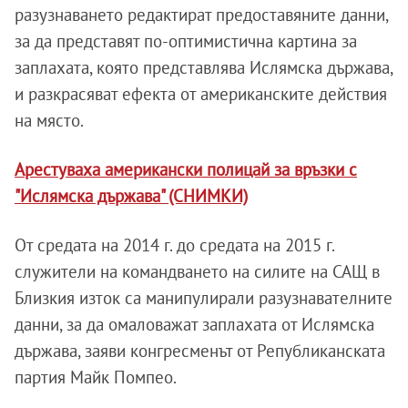
разузнаването редактират предоставяните данни,
за да представят по-оптимистична картина за
заплахата, която представлява Ислямска държава,
и разкрасяват ефекта от американските действия
на място.
Арестуваха американски полицай за връзки с
"Ислямска държава" (СНИМКИ)
От средата на 2014 г. до средата на 2015 г.
служители на командването на силите на САЩ в
Близкия изток са манипулирали разузнавателните
данни, за да омаловажат заплахата от Ислямска
държава, заяви конгресменът от Републиканската
партия Майк Помпео.