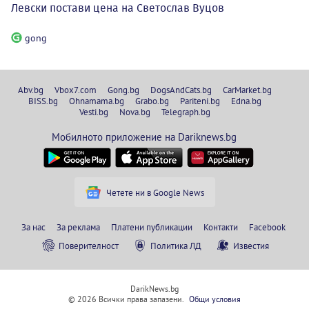
Левски постави цена на Светослав Вуцов
gong
Abv.bg
Vbox7.com
Gong.bg
DogsAndCats.bg
CarMarket.bg
BISS.bg
Ohnamama.bg
Grabo.bg
Pariteni.bg
Edna.bg
Vesti.bg
Nova.bg
Telegraph.bg
Мобилното приложение на Dariknews.bg
Четете ни в Google News
За нас
За реклама
Платени публикации
Контакти
Facebook
Поверителност
Политика ЛД
Известия
DarikNews.bg
© 2026 Всички права запазени.
Общи условия