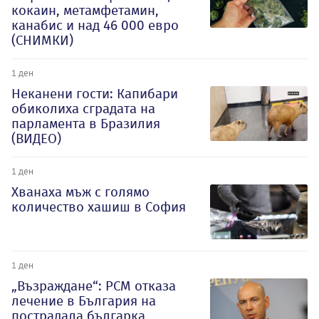
кокаин, метамфетамин,
канабис и над 46 000 евро
(СНИМКИ)
1 ден
Неканени гости: Капибари
обиколиха сградата на
парламента в Бразилия
(ВИДЕО)
1 ден
Хванаха мъж с голямо
количество хашиш в София
1 ден
„Възраждане“: РСМ отказа
лечение в България на
пострадала българка