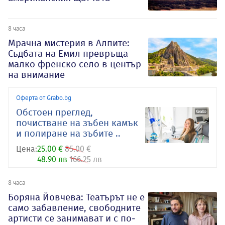
8 часа
Мрачна мистерия в Алпите:
Съдбата на Емил превръща
малко френско село в център
на внимание
Оферта от Grabo.bg
Обстоен преглед,
почистване на зъбен камък
и полиране на зъбите ..
Цена:
25.00 €
85.00 €
48.90 лв
166.25 лв
8 часа
Боряна Йовчева: Театърът не е
само забавление, свободните
артисти се занимават и с по-