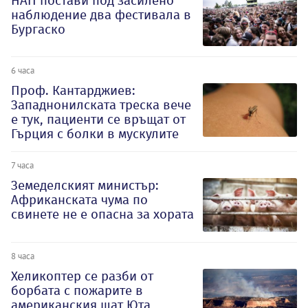
НАП постави под засилено
наблюдение два фестивала в
Бургаско
6 часа
Проф. Кантарджиев:
Западнонилската треска вече
е тук, пациенти се връщат от
Гърция с болки в мускулите
7 часа
Земеделският министър:
Африканската чума по
свинете не е опасна за хората
8 часа
Хеликоптер се разби от
борбата с пожарите в
американския щат Юта