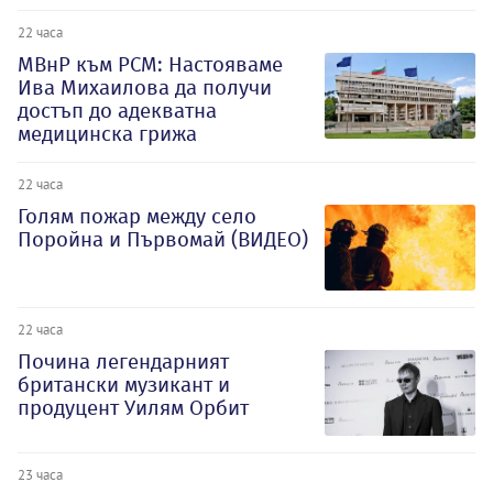
22 часа
МВнР към РСМ: Настояваме
Ива Михаилова да получи
достъп до адекватна
медицинска грижа
22 часа
Голям пожар между село
Поройна и Първомай (ВИДЕО)
22 часа
Почина легендарният
британски музикант и
продуцент Уилям Орбит
23 часа