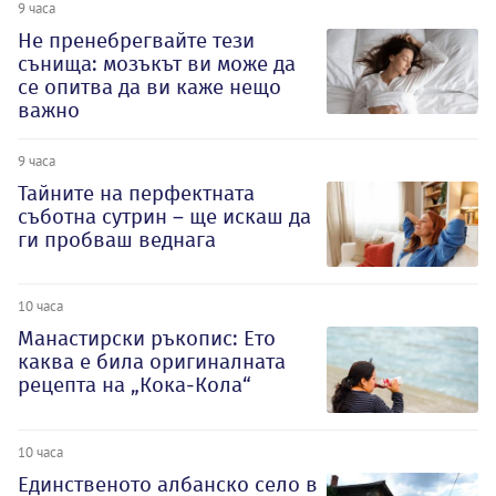
9 часа
Не пренебрегвайте тези
сънища: мозъкът ви може да
се опитва да ви каже нещо
важно
9 часа
Тайните на перфектната
съботна сутрин – ще искаш да
ги пробваш веднага
10 часа
Манастирски ръкопис: Ето
каква е била оригиналната
рецепта на „Кока-Кола“
10 часа
Единственото албанско село в