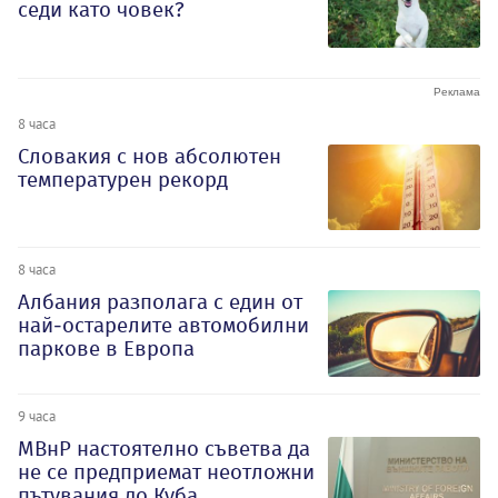
седи като човек?
8 часа
Словакия с нов абсолютен
температурен рекорд
8 часа
Албания разполага с един от
най-остарелите автомобилни
паркове в Европа
9 часа
МВнР настоятелно съветва да
не се предприемат неотложни
пътувания до Куба