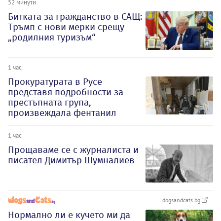
52 минути
Битката за гражданство в САЩ:
Тръмп с нови мерки срещу
„родилния туризъм“
1 час
Прокуратурата в Русе
представя подробности за
престъпната група,
произвеждала фентанил
1 час
Прощаваме се с журналиста и
писател Димитър Шумналиев
dogsandcats.bg
Нормално ли е кучето ми да