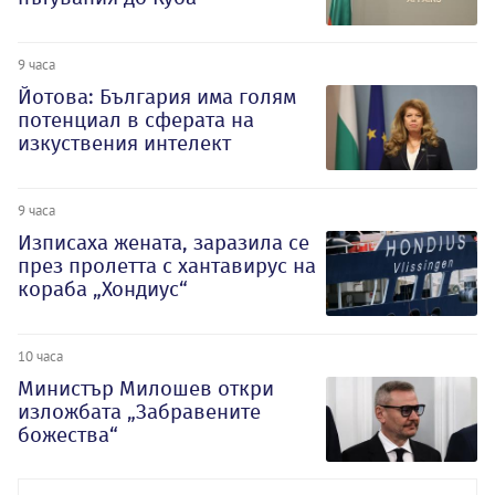
9 часа
Йотова: България има голям
потенциал в сферата на
изкуствения интелект
9 часа
Изписаха жената, заразила се
през пролетта с хантавирус на
кораба „Хондиус“
10 часа
Министър Милошев откри
изложбата „Забравените
божества“