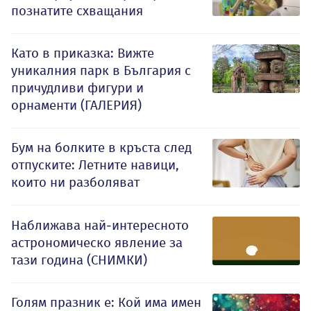
познатите схващания
Като в приказка: Вижте
уникалния парк в България с
причудливи фигури и
орнаменти (ГАЛЕРИЯ)
Бум на болките в кръста след
отпуските: Летните навици,
които ни разболяват
Наближава най-интересното
астрономическо явление за
тази година (СНИМКИ)
Голям празник е: Кой има имен