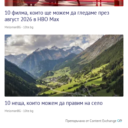
10 филма, които ще можем да гледаме през
август 2026 в HBO Max
MelomanBG - 10te.bg
10 неща, които можем да правим на село
MelomanBG - 10te.bg
Препоръчано от Content Exchange