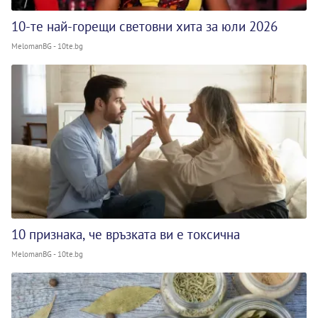
10-те най-горещи световни хита за юли 2026
MelomanBG - 10te.bg
10 признака, че връзката ви е токсична
MelomanBG - 10te.bg