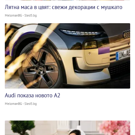
Лятна маса в цвят: свежи декорации с мушкато
MelomanBG - Sled5.bg
Audi показа новото A2
MelomanBG - Sled5.bg