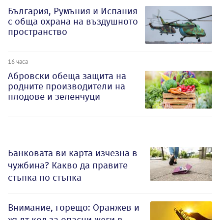
България, Румъния и Испания
с обща охрана на въздушното
пространство
16 часа
Абровски обеща защита на
родните производители на
плодове и зеленчуци
Банковата ви карта изчезна в
чужбина? Какво да правите
стъпка по стъпка
Внимание, горещо: Оранжев и
жълт код за опасни жеги в