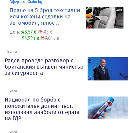
Оферта от Grabo.bg
Пране на 5 броя текстилни
или кожени седалки на
автомобил, плюс ..
Цена:
48.57 €
70.05 €
94.99 лв
137.01 лв
10 часа
Радев проведе разговор с
британския външен министър
за сигурността
11 часа
Национал по борба с
положителен допинг тест,
използвал анаболи от ерата
на ГДР
11 часа