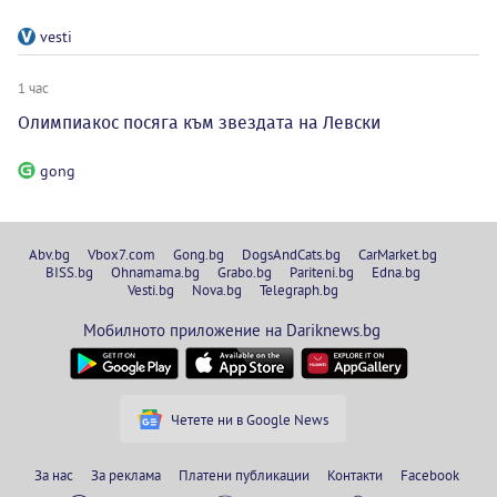
vesti
1 час
Олимпиакос посяга към звездата на Левски
gong
Abv.bg
Vbox7.com
Gong.bg
DogsAndCats.bg
CarMarket.bg
BISS.bg
Ohnamama.bg
Grabo.bg
Pariteni.bg
Edna.bg
Vesti.bg
Nova.bg
Telegraph.bg
Мобилното приложение на Dariknews.bg
Четете ни в Google News
За нас
За реклама
Платени публикации
Контакти
Facebook