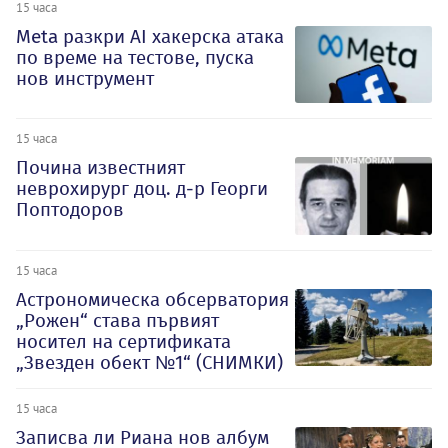
15 часа
Meta разкри AI хакерска атака
по време на тестове, пуска
нов инструмент
15 часа
Почина известният
неврохирург доц. д-р Георги
Поптодоров
15 часа
Астрономическа обсерватория
„Рожен“ става първият
носител на сертификата
„Звезден обект №1“ (СНИМКИ)
15 часа
Записва ли Риана нов албум