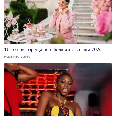
10-те най-горещи поп фолк хита за юли 2026
MelomanBG - 10te.bg