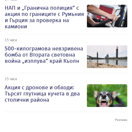
НАП и „Гранична полиция“ с
акция по границите с Румъния
и Гърция за проверка на
камиони
15 часа
500-килограмова невзривена
бомба от Втората световна
война „изплува“ край Кьолн
15 часа
Акция с дронове и обходи:
Търсят глутница кучета в два
столични района