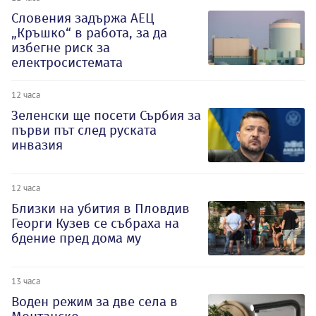
Словения задържа АЕЦ
„Кръшко“ в работа, за да
избегне риск за
електросистемата
12 часа
Зеленски ще посети Сърбия за
първи път след руската
инвазия
12 часа
Близки на убития в Пловдив
Георги Кузев се събраха на
бдение пред дома му
13 часа
Воден режим за две села в