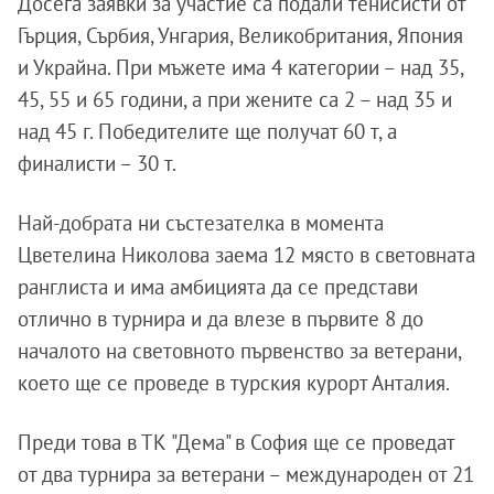
Досега заявки за участие са подали тенисисти от
Гърция, Сърбия, Унгария, Великобритания, Япония
и Украйна. При мъжете има 4 категории – над 35,
45, 55 и 65 години, а при жените са 2 – над 35 и
над 45 г. Победителите ще получат 60 т, а
финалисти – 30 т.
Най-добрата ни състезателка в момента
Цветелина Николова заема 12 място в световната
ранглиста и има амбицията да се представи
отлично в турнира и да влезе в първите 8 до
началото на световното първенство за ветерани,
което ще се проведе в турския курорт Анталия.
Преди това в ТК "Дема" в София ще се проведат
от два турнира за ветерани – международен от 21