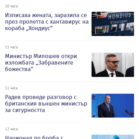
10 часа
Изписаха жената, заразила се
през пролетта с хантавирус на
кораба „Хондиус“
11 часа
Министър Милошев откри
изложбата „Забравените
божества“
11 часа
Радев проведе разговор с
британския външен министър
за сигурността
12 часа
Национал по борба с