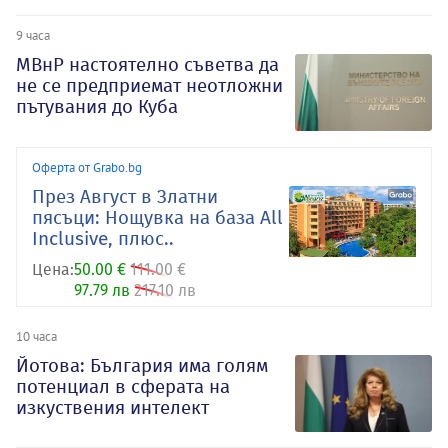
9 часа
МВнР настоятелно съветва да
не се предприемат неотложни
пътувания до Куба
Оферта от Grabo.bg
През Август в Златни
пясъци: Нощувка на база All
Inclusive, плюс..
Цена:
50.00 €
111.00 €
97.79 лв
217.10 лв
10 часа
Йотова: България има голям
потенциал в сферата на
изкуствения интелект