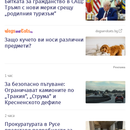
Битката за гражданство в САЩ:
Тръмп с нови мерки срещу
„родилния туризъм“
dogsandcats.bg
Защо кучето ви носи различни
предмети?
1 час
За безопасно пътуване:
Ограничават камионите по
„Тракия“, „Струма“ и
Кресненското дефиле
2 часа
Прокуратурата в Русе