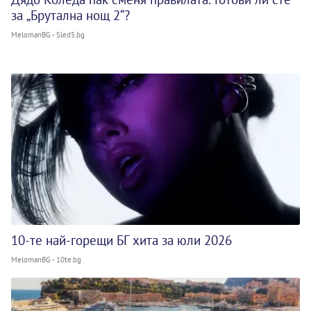
за „Брутална нощ 2“?
MelomanBG - Sled5.bg
10-те най-горещи БГ хита за юли 2026
MelomanBG - 10te.bg