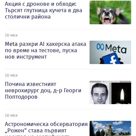
Акция с дронове и обходи:
Търсят глутница кучета в два
столични района
16 часа
Meta разкри AI хакерска атака
по време на тестове, пуска
нов инструмент
16 часа
Почина известният
неврохирург доц. д-р Георги
Поптодоров
16 часа
Астрономическа обсерватория
„Рожен“ става първият