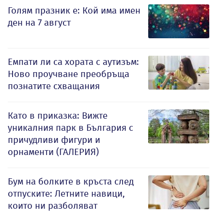
Голям празник е: Кой има имен
ден на 7 август
Емпати ли са хората с аутизъм:
Ново проучване преобръща
познатите схващания
Като в приказка: Вижте
уникалния парк в България с
причудливи фигури и
орнаменти (ГАЛЕРИЯ)
Бум на болките в кръста след
отпуските: Летните навици,
които ни разболяват