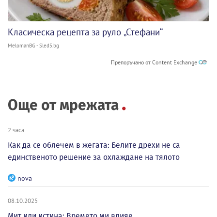
Класическа рецепта за руло „Стефани“
MelomanBG - Sled5.bg
Препоръчано от Content Exchange
Още от мрежата
2 часа
Как да се облечем в жегата: Белите дрехи не са
единственото решение за охлаждане на тялото
nova
08.10.2025
Мит или истина: Времето ми влияе