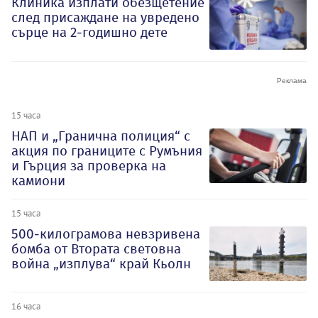
Клиника изплати обезщетение
след присаждане на увредено
сърце на 2-годишно дете
15 часа
НАП и „Гранична полиция“ с
акция по границите с Румъния
и Гърция за проверка на
камиони
15 часа
500-килограмова невзривена
бомба от Втората световна
война „изплува“ край Кьолн
16 часа