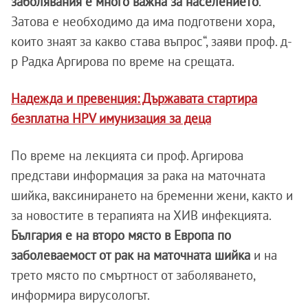
заболявания е много важна за населението
.
Затова е необходимо да има подготвени хора,
които знаят за какво става въпрос“, заяви проф. д-
р Радка Аргирова по време на срещата.
Надежда и превенция: Държавата стартира
безплатна HPV имунизация за деца
По време на лекцията си проф. Аргирова
представи информация за рака на маточната
шийка, ваксинирането на бременни жени, както и
за новостите в терапията на ХИВ инфекцията.
България е на второ място в Европа по
заболеваемост от рак на маточната шийка
и на
трето място по смъртност от заболяването,
информира вирусологът.