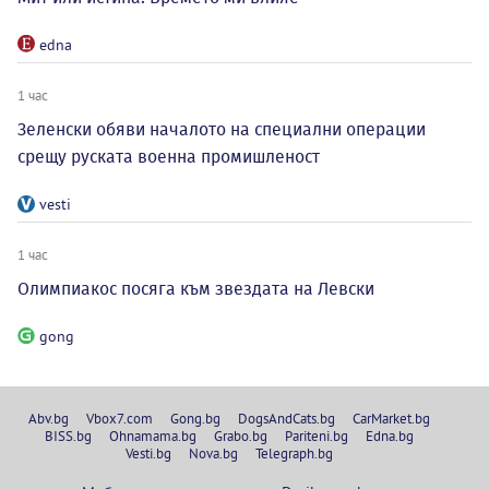
edna
1 час
Зеленски обяви началото на специални операции
срещу руската военна промишленост
vesti
1 час
Олимпиакос посяга към звездата на Левски
gong
Abv.bg
Vbox7.com
Gong.bg
DogsAndCats.bg
CarMarket.bg
BISS.bg
Ohnamama.bg
Grabo.bg
Pariteni.bg
Edna.bg
Vesti.bg
Nova.bg
Telegraph.bg