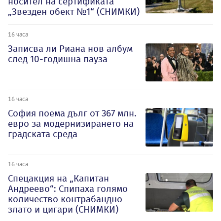
носител на сертификата
„Звезден обект №1“ (СНИМКИ)
16 часа
Записва ли Риана нов албум
след 10-годишна пауза
16 часа
София поема дълг от 367 млн.
евро за модернизирането на
градската среда
16 часа
Спецакция на „Капитан
Андреево“: Спипаха голямо
количество контрабандно
злато и цигари (СНИМКИ)