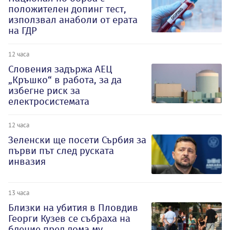
положителен допинг тест,
използвал анаболи от ерата
на ГДР
12 часа
Словения задържа АЕЦ
„Кръшко“ в работа, за да
избегне риск за
електросистемата
12 часа
Зеленски ще посети Сърбия за
първи път след руската
инвазия
13 часа
Близки на убития в Пловдив
Георги Кузев се събраха на
бдение пред дома му