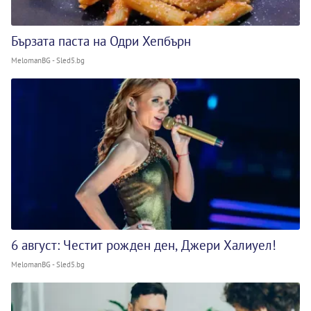
Бързата паста на Одри Хепбърн
MelomanBG - Sled5.bg
6 август: Честит рожден ден, Джери Халиуел!
MelomanBG - Sled5.bg