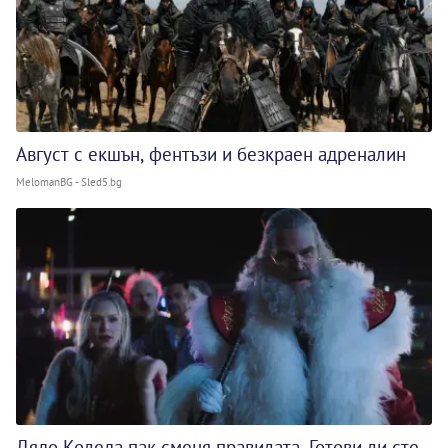
Август с екшън, фентъзи и безкраен адреналин
MelomanBG - Sled5.bg
Дядо Коледа пак сменя правилата. Готови ли сте