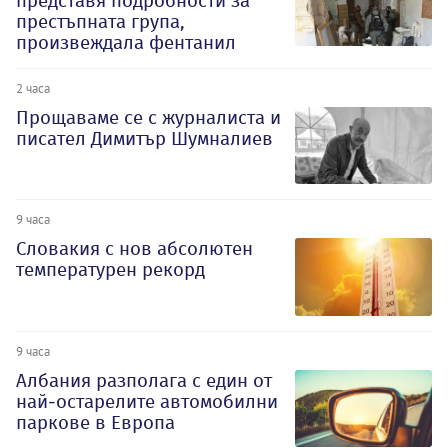
представя подробности за
престъпната група,
произвеждала фентанил
2 часа
Прощаваме се с журналиста и
писател Димитър Шумналиев
9 часа
Словакия с нов абсолютен
температурен рекорд
9 часа
Албания разполага с един от
най-остарелите автомобилни
паркове в Европа