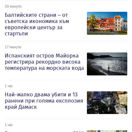
30 минути
Балтийските страни – от
съветска икономика към
европейски център за
стартъпи
57 минути
Испанският остров Майорка
регистрира рекордно висока
температура на морската вода
1 час
Най-малко двама убити и 13
ранени при голяма експлозия
край Дамаск
1 час