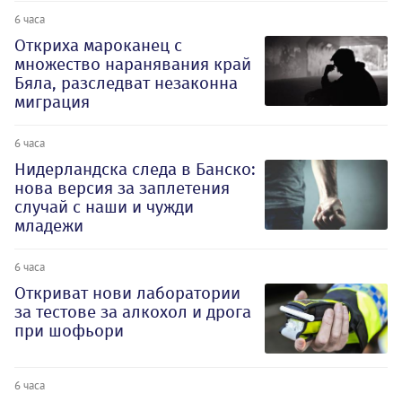
6 часа
Откриха мароканец с
множество наранявания край
Бяла, разследват незаконна
миграция
6 часа
Нидерландска следа в Банско:
нова версия за заплетения
случай с наши и чужди
младежи
6 часа
Откриват нови лаборатории
за тестове за алкохол и дрога
при шофьори
6 часа