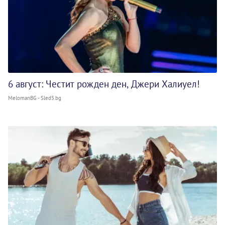
6 август: Честит рожден ден, Джери Халиуел!
MelomanBG - Sled5.bg