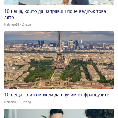
10 неща, които да направиш поне веднъж това
лято
MelomanBG - 10te.bg
10 неща, които можем да научим от французите
MelomanBG - 10te.bg