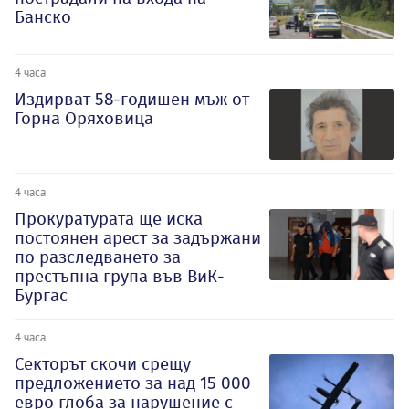
Банско
4 часа
Издирват 58-годишен мъж от
Горна Оряховица
4 часа
Прокуратурата ще иска
постоянен арест за задържани
по разследването за
престъпна група във ВиК-
Бургас
4 часа
Секторът скочи срещу
предложението за над 15 000
евро глоба за нарушение с