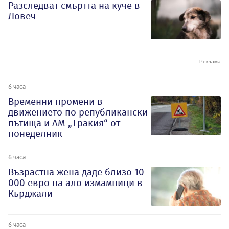
Разследват смъртта на куче в
Ловеч
6 часа
Временни промени в
движението по републикански
пътища и АМ „Тракия“ от
понеделник
6 часа
Възрастна жена даде близо 10
000 евро на ало измамници в
Кърджали
6 часа