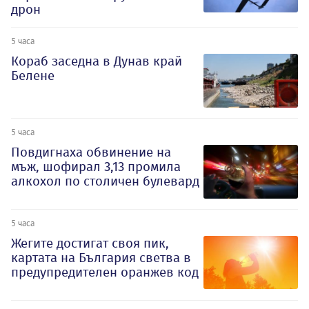
дрон
5 часа
Кораб заседна в Дунав край
Белене
5 часа
Повдигнаха обвинение на
мъж, шофирал 3,13 промила
алкохол по столичен булевард
5 часа
Жегите достигат своя пик,
картата на България светва в
предупредителен оранжев код