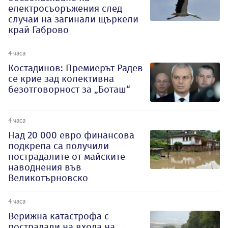
електросъоръжения след
случаи на загинали щъркели
край Габрово
4 часа
Костадинов: Премиерът Радев
се крие зад колективна
безотговорност за „Боташ“
4 часа
Над 20 000 евро финансова
подкрепа са получили
пострадалите от майските
наводнения във
Великотърновско
4 часа
Верижна катастрофа с
пострадали на входа на