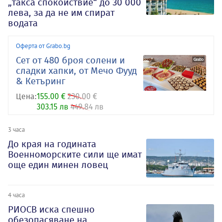
„такса спокойствие“ до 30 000
лева, за да не им спират
водата
Оферта от Grabo.bg
Сет от 480 броя солени и
сладки хапки, от Мечо Фууд
& Кетъринг
Цена:
155.00 €
230.00 €
303.15 лв
449.84 лв
3 часа
До края на годината
Военноморските сили ще имат
още един минен ловец
4 часа
РИОСВ иска спешно
обезопасяване на