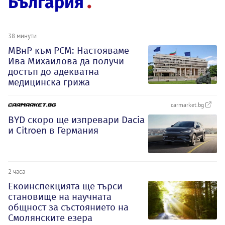
България
38 минути
МВнР към РСМ: Настояваме
Ива Михаилова да получи
достъп до адекватна
медицинска грижа
carmarket.bg
BYD скоро ще изпревари Dacia
и Citroеn в Германия
2 часа
Екоинспекцията ще търси
становище на научната
общност за състоянието на
Смолянските езера