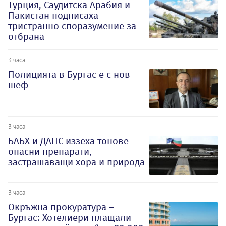
Турция, Саудитска Арабия и
Пакистан подписаха
тристранно споразумение за
отбрана
3 часа
Полицията в Бургас е с нов
шеф
3 часа
БАБХ и ДАНС иззеха тонове
опасни препарати,
застрашаващи хора и природа
3 часа
Окръжна прокуратура –
Бургас: Хотелиери плащали