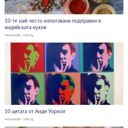
10-те най-често използвани подправки в
индийската кухня
MelomanBG - 10te.bg
10 цитата от Анди Уорхол
MelomanBG - 10te.bg