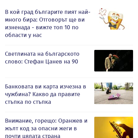
В кой град българите пият най-
много бира: Отговорът ще ви
изненада - вижте топ 10 по
области у нас
Светлината на българското
слово: Стефан Цанев на 90
Банковата ви карта изчезна в
чужбина? Какво да правите
стъпка по стъпка
Внимание, горещо: Оранжев и
жълт код за опасни жеги в
почти цялата страна