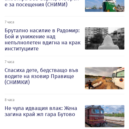
е за посещения (СНИМИ)
7 часа
Брутално насилие в Радомир:
Бой и унижение над
непълнолетен вдигна на крак
институциите
7 часа
Спасиха дете, бедстващо във
водите на язовир Правище
(СНИМКИ)
8 часа
Не чула идващия влак: Жена
загина край жп гара Бутово