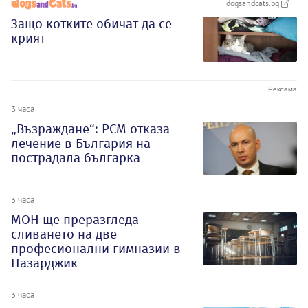
dogsandcats.bg
Защо котките обичат да се
крият
3 часа
„Възраждане“: РСМ отказа
лечение в България на
пострадала българка
3 часа
МОН ще преразгледа
сливането на две
професионални гимназии в
Пазарджик
3 часа