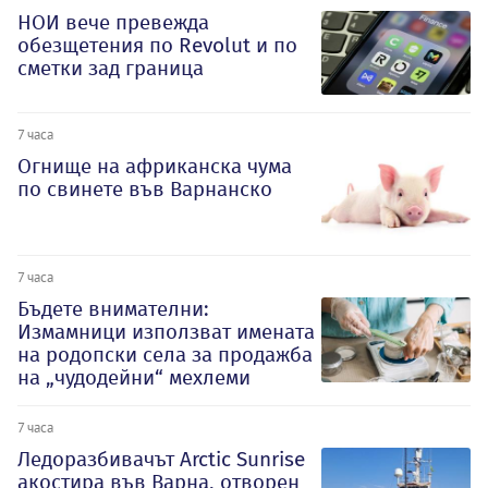
НОИ вече превежда
обезщетения по Revolut и по
сметки зад граница
7 часа
Огнище на африканска чума
по свинете във Варнанско
7 часа
Бъдете внимателни:
Измамници използват имената
на родопски села за продажба
на „чудодейни“ мехлеми
7 часа
Ледоразбивачът Arctic Sunrise
акостира във Варна, отворен