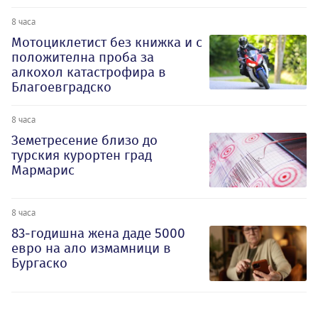
8 часа
Мотоциклетист без книжка и с
положителна проба за
алкохол катастрофира в
Благоевградско
8 часа
Земетресение близо до
турския курортен град
Мармарис
8 часа
83-годишна жена даде 5000
евро на ало измамници в
Бургаско