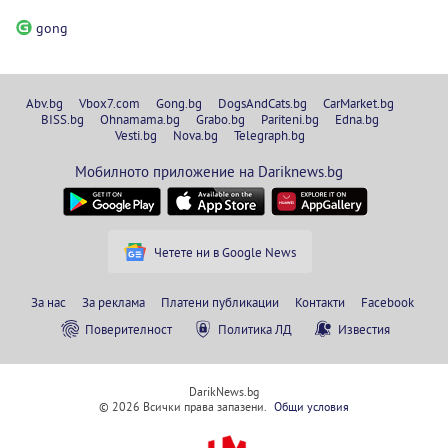
gong
Abv.bg
Vbox7.com
Gong.bg
DogsAndCats.bg
CarMarket.bg
BISS.bg
Ohnamama.bg
Grabo.bg
Pariteni.bg
Edna.bg
Vesti.bg
Nova.bg
Telegraph.bg
Мобилното приложение на Dariknews.bg
Четете ни в Google News
За нас
За реклама
Платени публикации
Контакти
Facebook
Поверителност
Политика ЛД
Известия
DarikNews.bg
© 2026 Всички права запазени.
Общи условия