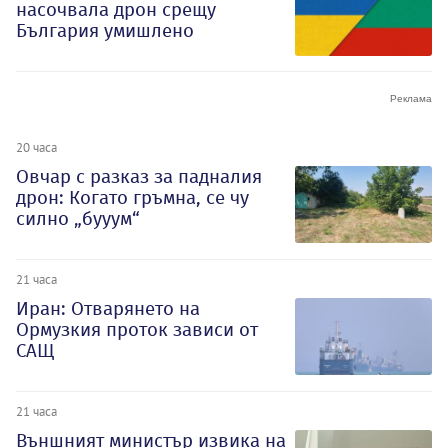
насочвала дрон срещу
България умишлено
20 часа
Овчар с разказ за падналия
дрон: Когато гръмна, се чу
силно „бууум“
21 часа
Иран: Отварянето на
Ормузкия проток зависи от
САЩ
21 часа
Външният министър извика на