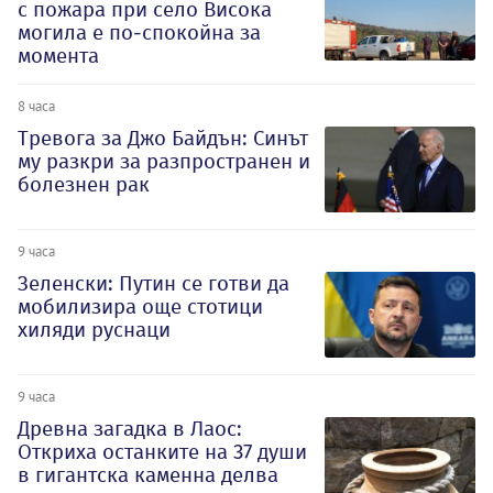
с пожара при село Висока
могила е по-спокойна за
момента
8 часа
Тревога за Джо Байдън: Синът
му разкри за разпространен и
болезнен рак
9 часа
Зеленски: Путин се готви да
мобилизира още стотици
хиляди руснаци
9 часа
Древна загадка в Лаос:
Откриха останките на 37 души
в гигантска каменна делва