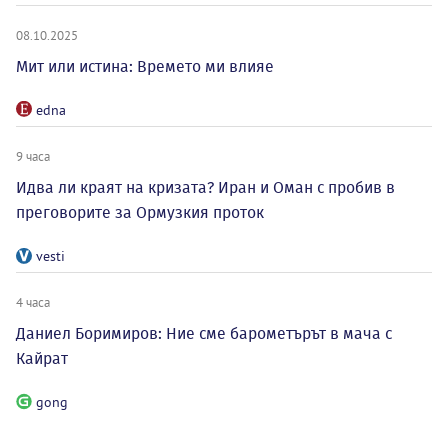
08.10.2025
Мит или истина: Времето ми влияе
edna
9 часа
Идва ли краят на кризата? Иран и Оман с пробив в
преговорите за Ормузкия проток
vesti
4 часа
Даниел Боримиров: Ние сме барометърът в мача с
Кайрат
gong