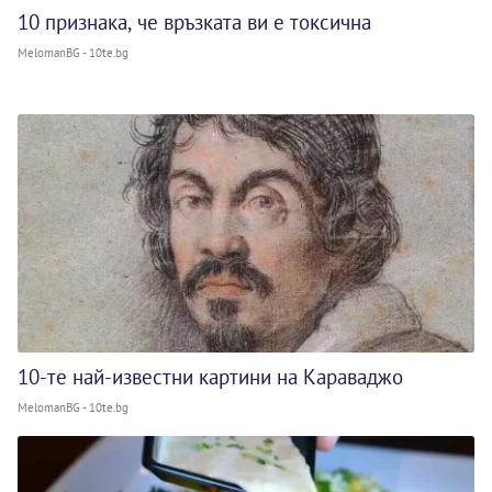
10 признака, че връзката ви е токсична
MelomanBG - 10te.bg
10-те най-известни картини на Караваджо
MelomanBG - 10te.bg