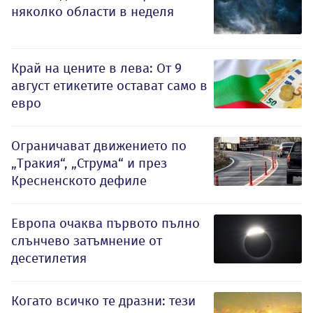
няколко области в неделя
Край на цените в лева: От 9
август етикетите остават само в
евро
Ограничават движението по
„Тракия“, „Струма“ и през
Кресненското дефиле
Европа очаква първото пълно
слънчево затъмнение от
десетилетия
Когато всичко те дразни: тези