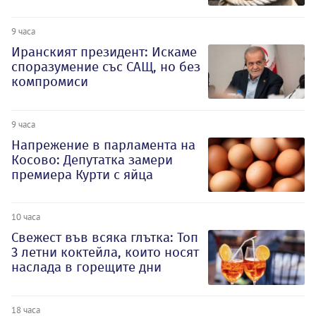
9 часа
Иранският президент: Искаме
споразумение със САЩ, но без
компромиси
9 часа
Напрежение в парламента на
Косово: Депутатка замери
премиера Курти с яйца
10 часа
Свежест във всяка глътка: Топ
3 летни коктейла, които носят
наслада в горещите дни
18 часа