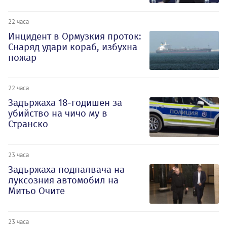
22 часа
Инцидент в Ормузкия проток:
Снаряд удари кораб, избухна
пожар
22 часа
Задържаха 18-годишен за
убийство на чичо му в
Странско
23 часа
Задържаха подпалвача на
луксозния автомобил на
Митьо Очите
23 часа