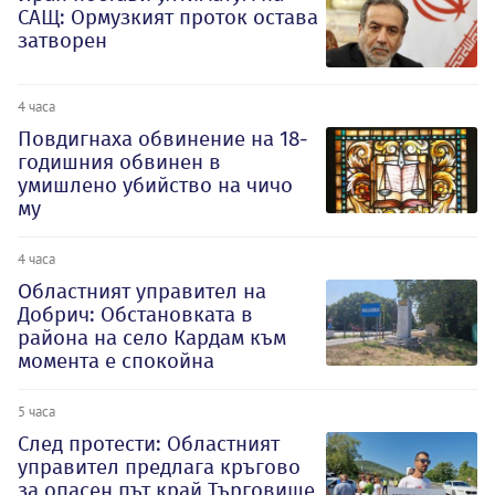
САЩ: Ормузкият проток остава
затворен
4 часа
Повдигнаха обвинение на 18-
годишния обвинен в
умишлено убийство на чичо
му
4 часа
Oбластният управител на
Добрич: Обстановката в
района на село Кардам към
момента е спокойна
5 часа
След протести: Областният
управител предлага кръгово
за опасен път край Търговище