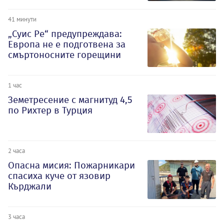
41 минути
„Суис Ре“ предупреждава:
Европа не е подготвена за
смъртоносните горещини
1 час
Земетресение с магнитуд 4,5
по Рихтер в Турция
2 часа
Опасна мисия: Пожарникари
спасиха куче от язовир
Кърджали
3 часа