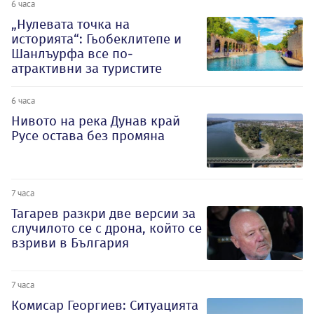
6 часа
„Нулевата точка на
историята“: Гьобеклитепе и
Шанлъурфа все по-
атрактивни за туристите
6 часа
Нивото на река Дунав край
Русе остава без промяна
7 часа
Тагарев разкри две версии за
случилото се с дрона, който се
взриви в България
7 часа
Комисар Георгиев: Ситуацията