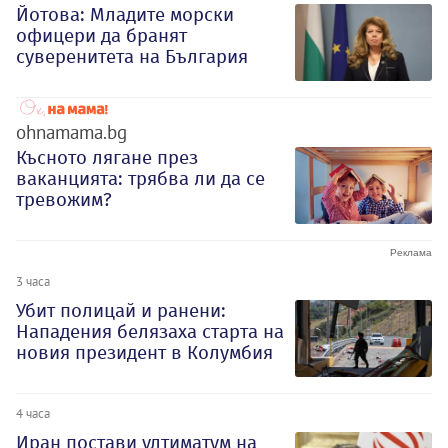
Йотова: Младите морски
офицери да бранят
суверенитета на България
ohnamama.bg
Късното лягане през
ваканцията: трябва ли да се
тревожим?
3 часа
Убит полицай и ранени:
Нападения белязаха старта на
новия президент в Колумбия
4 часа
Иран постави ултиматум на