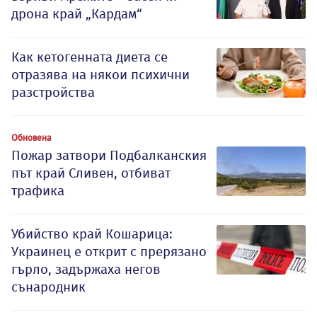
дрона край „Кардам“
Как кетогенната диета се
отразява на някои психични
разстройства
Обновена
Пожар затвори Подбалканския
път край Сливен, отбиват
трафика
Убийство край Кошарица:
Украинец е открит с прерязано
гърло, задържаха негов
сънародник