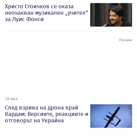
Христо Стоичков се оказа
неочакван музикален „учител“
за Луис Фонси
18 часа
След взрива на дрона край
Кардам: Версиите, реакциите и
отговорът на Украйна