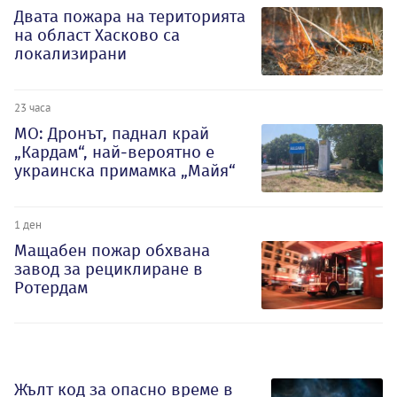
Двата пожара на територията
на област Хасково са
локализирани
23 часа
МО: Дронът, паднал край
„Кардам“, най-вероятно е
украинска примамка „Майя“
1 ден
Мащабен пожар обхвана
завод за рециклиране в
Ротердам
Жълт код за опасно време в