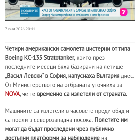
7 юни 2026 20:41
Четири американски самолета цистерни от типа
Boeing KC-135 Stratotanker,
които през
последните месеци бяха базирани на летище
„Васил Левски“ в София, напуснаха България
днес.
От Министерството на отбраната уточниха за
NOVA
, че те
временно са излетели от страната.
Машините са излетели в часовете преди обяд и
са поели в северозападна посока.
Полетите им
могат да бъдат проследени чрез публично
достъпни платформи за наблюдение
на