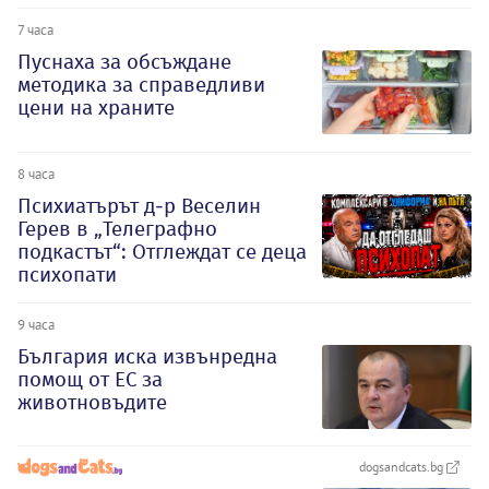
7 часа
Пуснаха за обсъждане
методика за справедливи
цени на храните
8 часа
Психиатърът д-р Веселин
Герев в „Телеграфно
подкастът“: Отглеждат се деца
психопати
9 часа
България иска извънредна
помощ от ЕС за
животновъдите
dogsandcats.bg