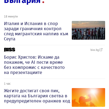
България
18 минути
Италия и Испания в спор
заради граничния контрол
след мигрантския наплив към
Сеута
biss.bg
Борис Христов: Искаме да
покажем, че АI пести време
без компромис с качеството
на презентациите
1 час
Жегите достигат своя пик,
картата на България светва в
предупредителен оранжев код