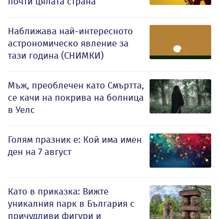
почти цялата страна
Наближава най-интересното
астрономическо явление за
тази година (СНИМКИ)
Мъж, преоблечен като Смъртта,
се качи на покрива на болница
в Уелс
Голям празник е: Кой има имен
ден на 7 август
Като в приказка: Вижте
уникалния парк в България с
причудливи фигури и