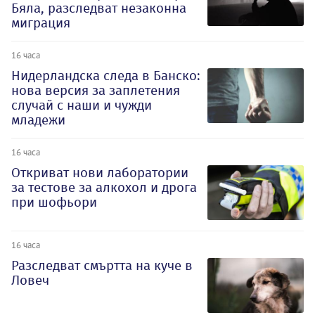
Бяла, разследват незаконна
миграция
16 часа
Нидерландска следа в Банско:
нова версия за заплетения
случай с наши и чужди
младежи
16 часа
Откриват нови лаборатории
за тестове за алкохол и дрога
при шофьори
16 часа
Разследват смъртта на куче в
Ловеч