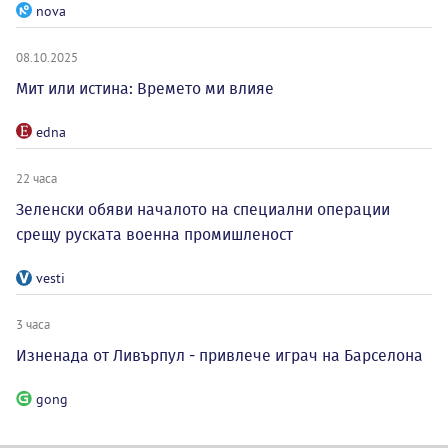
nova
08.10.2025
Мит или истина: Времето ми влияе
edna
22 часа
Зеленски обяви началото на специални операции
срещу руската военна промишленост
vesti
3 часа
Изненада от Ливърпул - привлече играч на Барселона
gong