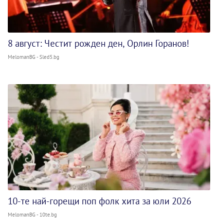
8 август: Честит рожден ден, Орлин Горанов!
MelomanBG - Sled5.bg
10-те най-горещи поп фолк хита за юли 2026
MelomanBG - 10te.bg