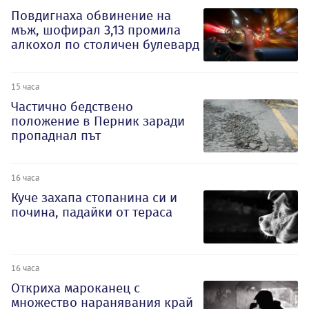
Повдигнаха обвинение на
мъж, шофирал 3,13 промила
алкохол по столичен булевард
15 часа
Частично бедствено
положение в Перник заради
пропаднал път
16 часа
Куче захапа стопанина си и
почина, падайки от тераса
16 часа
Откриха мароканец с
множество наранявания край