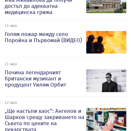
достъп до адекватна
медицинска грижа
11 часа
Голям пожар между село
Поройна и Първомай (ВИДЕО)
11 часа
Почина легендарният
британски музикант и
продуцент Уилям Орбит
12 часа
„Ще настъпи хаос“: Ангелов и
Шарков срещу закриването на
Съвета по цените на
лекарствата