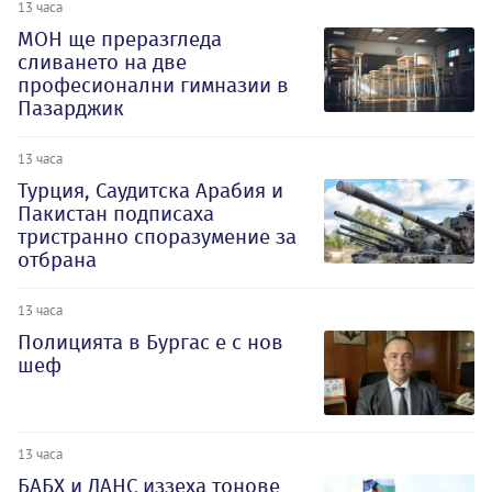
13 часа
МОН ще преразгледа
сливането на две
професионални гимназии в
Пазарджик
13 часа
Турция, Саудитска Арабия и
Пакистан подписаха
тристранно споразумение за
отбрана
13 часа
Полицията в Бургас е с нов
шеф
13 часа
БАБХ и ДАНС иззеха тонове