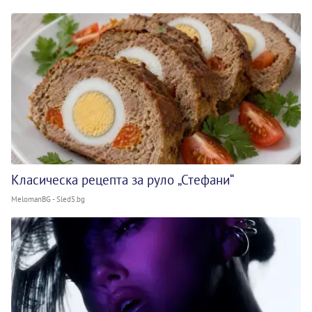
Класическа рецепта за руло „Стефани“
MelomanBG - Sled5.bg