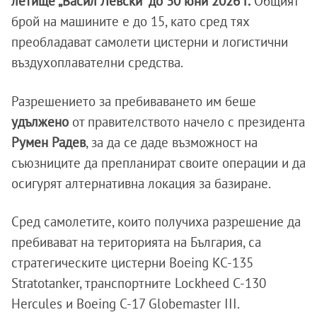
летище „Васил Левски“ до 30 юни 2026 г.
Общият
брой на машините е до 15, като сред тях
преобладават самолети цистерни и логистични
въздухоплавателни средства.
Разрешението за пребиваването им беше
удължено
от правителството начело с президента
Румен
Радев
, за да се даде възможност на
съюзниците да препланират своите операции и да
осигурят алтернативна локация за базиране.
Сред самолетите, които получиха разрешение да
пребивават на територията на България, са
стратегическите цистерни Boeing KC-135
Stratotanker, транспортните Lockheed C-130
Hercules и Boeing C-17 Globemaster III.