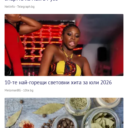
NetInfo - Telegraph.bg
10-те най-горещи световни хита за юли 2026
MelomanBG - 10te.bg