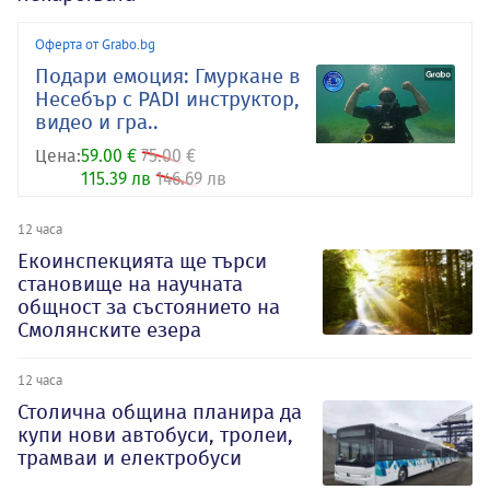
Оферта от Grabo.bg
Подари емоция: Гмуркане в
Несебър с PADI инструктор,
видео и гра..
Цена:
59.00 €
75.00 €
115.39 лв
146.69 лв
12 часа
Екоинспекцията ще търси
становище на научната
общност за състоянието на
Смолянските езера
12 часа
Столична община планира да
купи нови автобуси, тролеи,
трамваи и електробуси