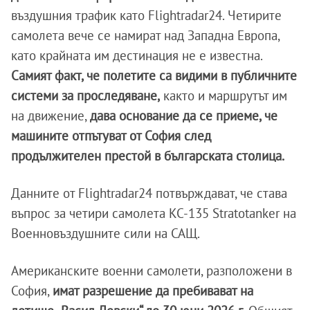
въздушния трафик като Flightradar24. Четирите
самолета вече се намират над Западна Европа,
като крайната им дестинация не е известна.
Самият факт, че полетите са видими в публичните
системи за проследяване,
както и маршрутът им
на движение,
дава основание да се приеме, че
машините отпътуват от София след
продължителен престой в българската столица.
Данните от Flightradar24 потвърждават, че става
въпрос за четири самолета KC-135 Stratotanker на
Военновъздушните сили на САЩ.
Американските военни самолети, разположени в
София,
имат разрешение да пребивават на