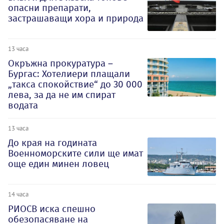
опасни препарати,
застрашаващи хора и природа
13 часа
Окръжна прокуратура –
Бургас: Хотелиери плащали
„такса спокойствие“ до 30 000
лева, за да не им спират
водата
13 часа
До края на годината
Военноморските сили ще имат
още един минен ловец
14 часа
РИОСВ иска спешно
обезопасяване на