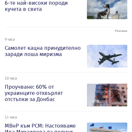
6-те най-високи породи
кучета в света
9 часа
Самолет кацна принудително
заради лоша миризма
10 часа
Проучване: 60% от
украинците отхвърлят
отстъпки за Донбас
11 часа
МВнР към РСМ: Настояваме
Ива Михаилова да получи