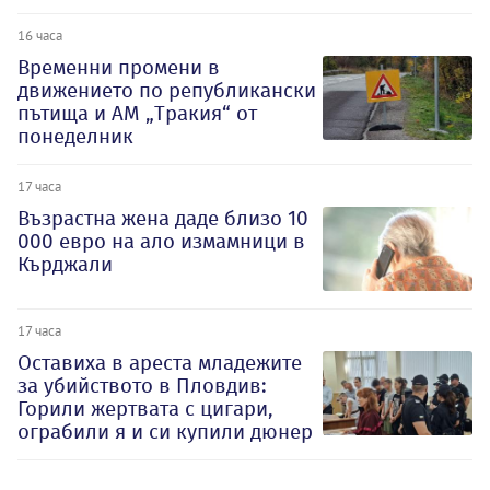
16 часа
Временни промени в
движението по републикански
пътища и АМ „Тракия“ от
понеделник
17 часа
Възрастна жена даде близо 10
000 евро на ало измамници в
Кърджали
17 часа
Оставиха в ареста младежите
за убийството в Пловдив:
Горили жертвата с цигари,
ограбили я и си купили дюнер