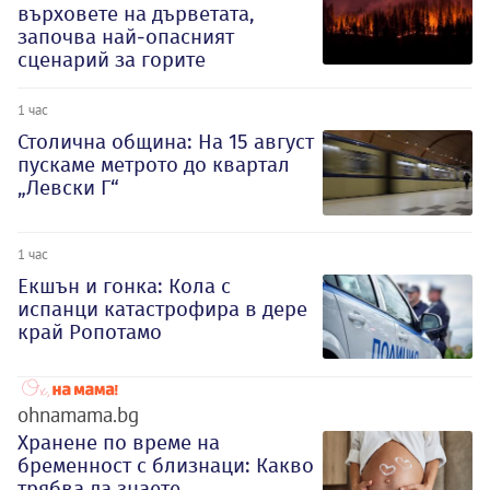
върховете на дърветата,
започва най-опасният
сценарий за горите
1 час
Столична община: На 15 август
пускаме метрото до квартал
„Левски Г“
1 час
Екшън и гонка: Кола с
испанци катастрофира в дере
край Ропотамо
ohnamama.bg
Хранене по време на
бременност с близнаци: Какво
трябва да знаете