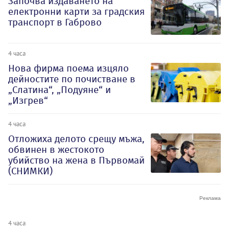
Започва издаването на
електронни карти за градския
транспорт в Габрово
4 часа
Нова фирма поема изцяло
дейностите по почистване в
„Слатина“, „Подуяне“ и
„Изгрев“
4 часа
Отложиха делото срещу мъжа,
обвинен в жестокото
убийство на жена в Първомай
(СНИМКИ)
4 часа