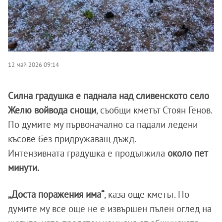
12 май 2026 09:14
Силна градушка е паднала над сливенското село
Желю войвода снощи
, съобщи кметът Стоян Генов.
По думите му първоначално са падали ледени
късове без придружаващ дъжд.
Интензивната градушка е продължила
около пет
минути.
„Доста поражения има“
, каза още кметът. По
думите му все още не е извършен пълен оглед на