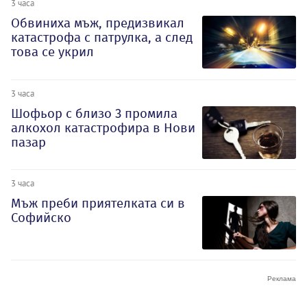
3 часа
Обвиниха мъж, предизвикал
катастрофа с патрулка, а след
това се укрил
3 часа
Шофьор с близо 3 промила
алкохол катастрофира в Нови
пазар
3 часа
Мъж преби приятелката си в
Софийско