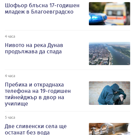
Шофьор блъсна 17-годишен
младеж в Благоевградско
4 часа
Нивото на река Дунав
продължава да спада
4 часа
Пребиха и откраднаха
телефона на 19-годишен
тийнейджър в двор на
училище
5 часа
Две сливенски села ще
останат без вода