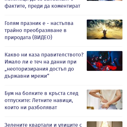
фактите, преди да коментират
Голям празник е - настъпва
трайно преобразяване в
природата (ВИДЕО)
Какво ни каза правителството?
Имало ли е теч на данни при
„неоторизирания достъп до
държавни мрежи“
Бум на болките в кръста след
отпуските: Летните навици,
които ни разболяват
Зелените квартали и улиците с