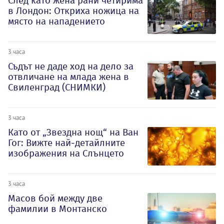
След като жена рани четирима
в Лондон: Откриха ножица на
място на нападението
3 часа
Съдът не даде ход на дело за
отвличане на млада жена в
Свиленград (СНИМКИ)
3 часа
Като от „Звездна нощ“ на Ван
Гог: Вижте най-детайлните
изображения на Слънцето
3 часа
Масов бой между две
фамилии в Монтанско