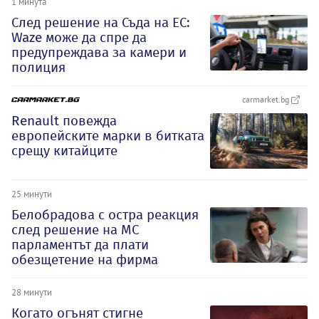
1 минута
След решение на Съда на ЕС:
Waze може да спре да
предупреждава за камери и
полиция
carmarket.bg
Renault повежда
европейските марки в битката
срещу китайците
25 минути
Белобрадова с остра реакция
след решение на МС
парламентът да плати
обезщетение на фирма
28 минути
Когато огънят стигне