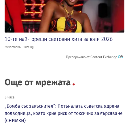
10-те най-горещи световни хита за юли 2026
MelomanBG - 10te.bg
Препоръчано от Content Exchange
Още от мрежата
8 часа
„Бомба със закъснител“: Потъналата съветска ядрена
подводница, която крие риск от токсично замърсяване
(СНИМКИ)