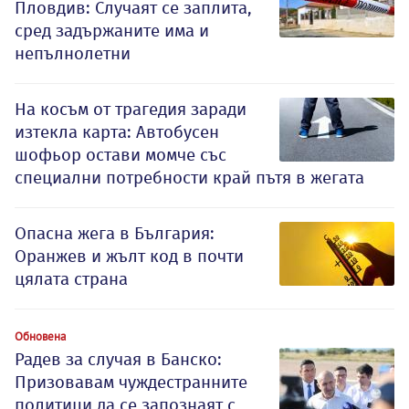
Пловдив: Случаят се заплита,
сред задържаните има и
непълнолетни
На косъм от трагедия заради
изтекла карта: Автобусен
шофьор остави момче със
специални потребности край пътя в жегата
Опасна жега в България:
Оранжев и жълт код в почти
цялата страна
Обновена
Радев за случая в Банско:
Призовавам чуждестранните
политици да се запознаят с