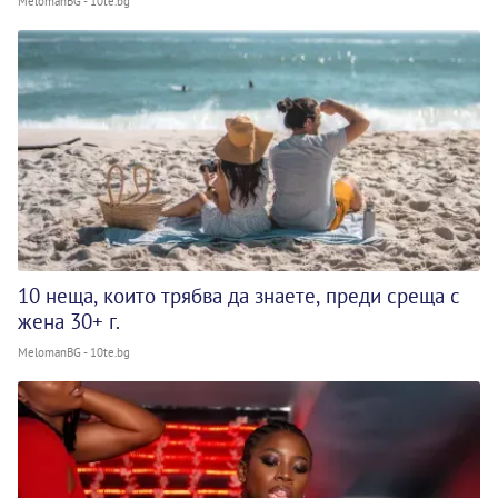
MelomanBG - 10te.bg
10 неща, които трябва да знаете, преди среща с
жена 30+ г.
MelomanBG - 10te.bg