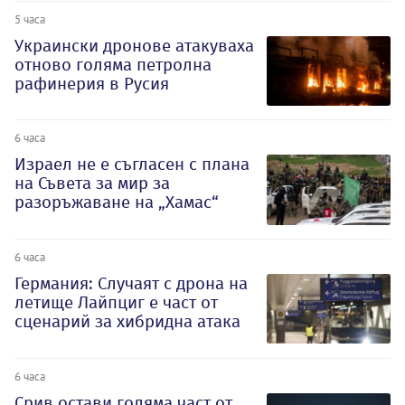
5 часа
Украински дронове атакуваха
отново голяма петролна
рафинерия в Русия
6 часа
Израел не е съгласен с плана
на Съвета за мир за
разоръжаване на „Хамас“
6 часа
Германия: Случаят с дрона на
летище Лайпциг е част от
сценарий за хибридна атака
6 часа
Срив остави голяма част от