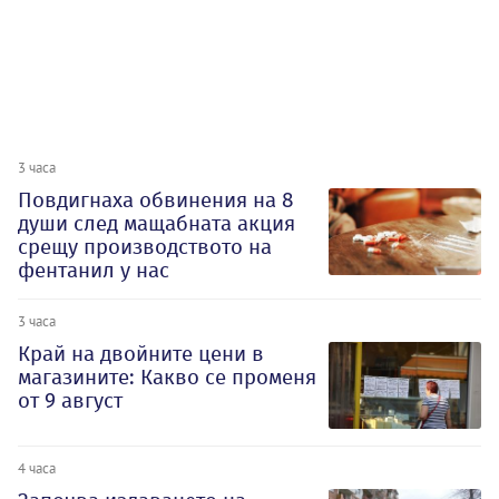
3 часа
Повдигнаха обвинения на 8
души след мащабната акция
срещу производството на
фентанил у нас
3 часа
Край на двойните цени в
магазините: Какво се променя
от 9 август
4 часа