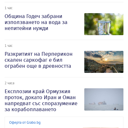
1 час
Община Годеч забрани
използването на вода за
непитейни нужди
1 час
Разкритият на Перперикон
скален саркофаг е бил
ограбен още в древността
2 часа
Експлозии край Ормузкия
проток, докато Иран и Оман
напредват със споразумение
за корабоплаването
Оферта от Grabo.bg