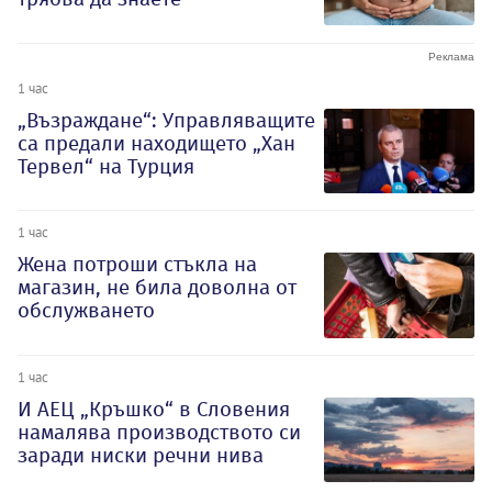
1 час
„Възраждане“: Управляващите
са предали находището „Хан
Тервел“ на Турция
1 час
Жена потроши стъкла на
магазин, не била доволна от
обслужването
1 час
И АЕЦ „Кръшко“ в Словения
намалява производството си
заради ниски речни нива