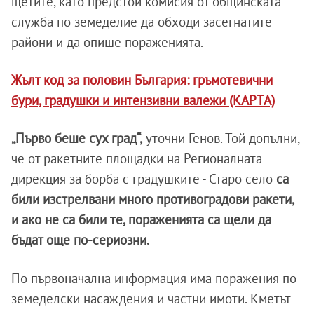
щетите, като предстои комисия от общинската
служба по земеделие да обходи засегнатите
райони и да опише пораженията.
Жълт код за половин България: гръмотевични
бури, градушки и интензивни валежи (КАРТА)
„Първо беше сух град“,
уточни Генов. Той допълни,
че от ракетните площадки на Регионалната
дирекция за борба с градушките - Старо село
са
били изстрелвани много противоградови ракети,
и ако не са били те, пораженията са щели да
бъдат още по-сериозни.
По първоначална информация има поражения по
земеделски насаждения и частни имоти. Кметът