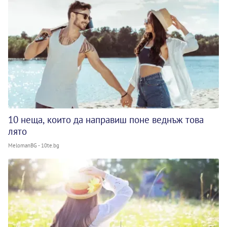
10 неща, които да направиш поне веднъж това
лято
MelomanBG - 10te.bg