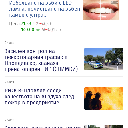
Избелване на зъби с LED
лампа, почистване на зъбен
камък с ултра..
Цена:
71.58 €
255.65 €
140.00 лв
500.01 лв
2 часа
Засилен контрол на
тежкотоварния трафик в
Пловдивско, хванаха
пренатоварен ТИР (СНИМКИ)
2 часа
РИОСВ-Пловдив следи
качеството на въздуха след
пожар в предприятие
2 часа