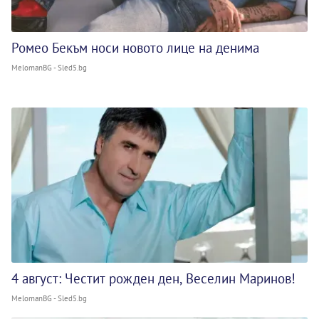
Ромео Бекъм носи новото лице на денима
MelomanBG - Sled5.bg
4 август: Честит рожден ден, Веселин Маринов!
MelomanBG - Sled5.bg