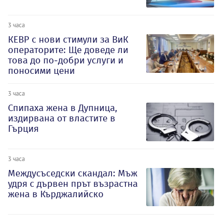
3 часа
КЕВР с нови стимули за ВиК
операторите: Ще доведе ли
това до по-добри услуги и
поносими цени
3 часа
Спипаха жена в Дупница,
издирвана от властите в
Гърция
3 часа
Междусъседски скандал: Мъж
удря с дървен прът възрастна
жена в Кърджалийско