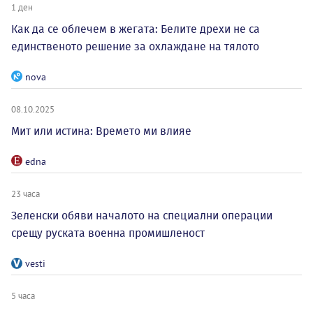
1 ден
Как да се облечем в жегата: Белите дрехи не са
единственото решение за охлаждане на тялото
nova
08.10.2025
Мит или истина: Времето ми влияе
edna
23 часа
Зеленски обяви началото на специални операции
срещу руската военна промишленост
vesti
5 часа