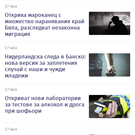
17 часа
Откриха мароканец с
множество наранявания край
Бяла, разследват незаконна
миграция
17 часа
Нидерландска следа в Банско:
нова версия за заплетения
случай с наши и чужди
младежи
17 часа
Откриват нови лаборатории
за тестове за алкохол и дрога
при шофьори
17 часа