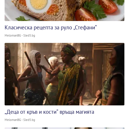
Класическа рецепта за руло „Стефани“
MelomanBG - Sled5.bg
„Деца от кръв и кости“ връща магията
MelomanBG - Sled5.bg