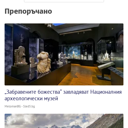
Препоръчано
„Забравените божества“ завладяват Националния
археологически музей
MelomanBG - Sled5.bg