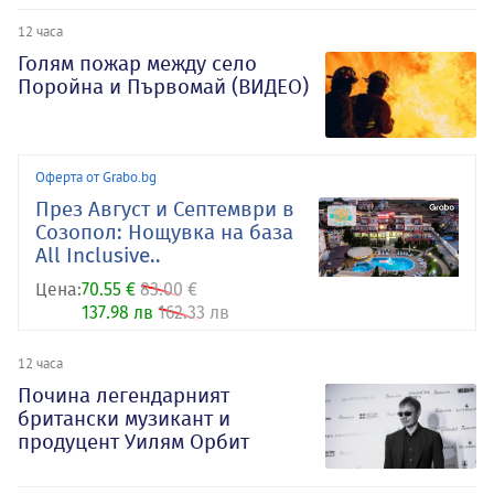
12 часа
Голям пожар между село
Поройна и Първомай (ВИДЕО)
Оферта от Grabo.bg
През Август и Септември в
Созопол: Нощувка на база
All Inclusive..
Цена:
70.55 €
83.00 €
137.98 лв
162.33 лв
12 часа
Почина легендарният
британски музикант и
продуцент Уилям Орбит