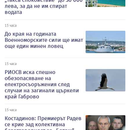
лева, за да не им спират
водата
15 часа
До края на годината
Военноморските сили ще имат
още един минен ловец
15 часа
РИОСВ иска спешно
обезопасяване на
електросъоръжения след
случаи на загинали щъркели
край Габрово
15 часа
Костадинов: Премиерът Радев
се крие зад колективна