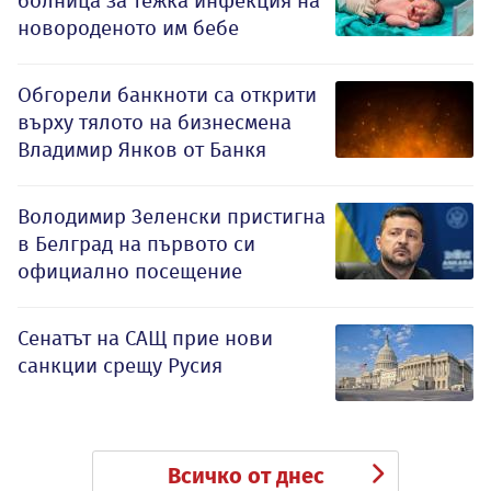
болница за тежка инфекция на
новороденото им бебе
Обгорели банкноти са открити
върху тялото на бизнесмена
Владимир Янков от Банкя
Володимир Зеленски пристигна
в Белград на първото си
официално посещение
Сенатът на САЩ прие нови
санкции срещу Русия
Всичко от днес