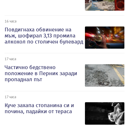
16 часа
Повдигнаха обвинение на
мъж, шофирал 3,13 промила
алкохол по столичен булевард
17 часа
Частично бедствено
положение в Перник заради
пропаднал път
17 часа
Куче захапа стопанина си и
почина, падайки от тераса