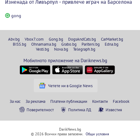
Изненада от Ливърпул - привлече играч на Барселона
gong
Abv.bg
Vbox7.com
Gong.bg
DogsAndCats.bg
CarMarket.bg
BISS.bg
Ohnamama.bg
Grabo.bg
Pariteni.bg
Edna.bg
Vesti.bg
Nova.bg
Telegraph.bg
Мобилното приложение на Dariknews.bg
Четете ни в Google News
За нас
За реклама
Платени публикации
Контакти
Facebook
Поверителност
Политика ЛД
Известия
DarikNews.bg
© 2026 Всички права запазени.
Общи условия