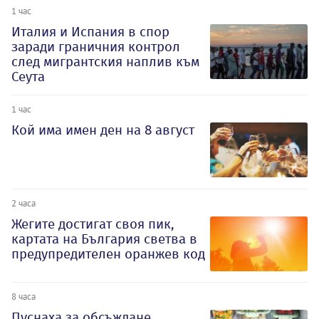
1 час
Италия и Испания в спор
заради граничния контрол
след мигрантския наплив към
Сеута
1 час
Кой има имен ден на 8 август
2 часа
Жегите достигат своя пик,
картата на България светва в
предупредителен оранжев код
8 часа
Пуснаха за обсъждане