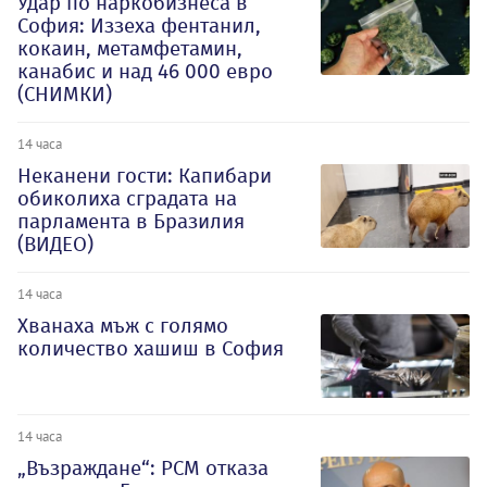
Удар по наркобизнеса в
София: Иззеха фентанил,
кокаин, метамфетамин,
канабис и над 46 000 евро
(СНИМКИ)
14 часа
Неканени гости: Капибари
обиколиха сградата на
парламента в Бразилия
(ВИДЕО)
14 часа
Хванаха мъж с голямо
количество хашиш в София
14 часа
„Възраждане“: РСМ отказа