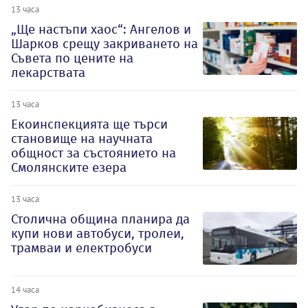
13 часа
„Ще настъпи хаос“: Ангелов и
Шарков срещу закриването на
Съвета по цените на
лекарствата
13 часа
Екоинспекцията ще търси
становище на научната
общност за състоянието на
Смолянските езера
13 часа
Столична община планира да
купи нови автобуси, тролеи,
трамваи и електробуси
14 часа