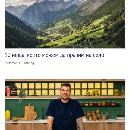
10 неща, които можем да правим на село
MelomanBG - 10te.bg