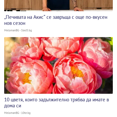
„Печивата на Акис“ се завръща с още по-вкусен
нов сезон
MelomanBG - Sled5.bg
10 цветя, които задължително трябва да имате в
дома си
MelomanBG - 10te.bg