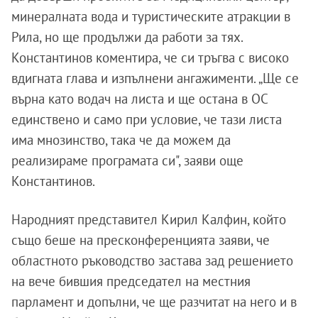
минералната вода и туристическите атракции в
Рила, но ще продължи да работи за тях.
Константинов коментира, че си тръгва с високо
вдигната глава и изпълнени ангажименти. „Ще се
върна като водач на листа и ще остана в ОС
единствено и само при условие, че тази листа
има мнозинство, така че да можем да
реализираме програмата си", заяви още
Константинов.
Народният представител Кирил Калфин, който
също беше на пресконференцията заяви, че
областното ръководство застава зад решението
на вече бившия председател на местния
парламент и допълни, че ще разчитат на него и в