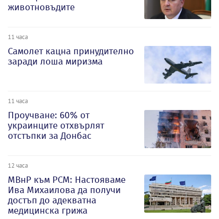
животновъдите
11 часа
Самолет кацна принудително
заради лоша миризма
11 часа
Проучване: 60% от
украинците отхвърлят
отстъпки за Донбас
12 часа
МВнР към РСМ: Настояваме
Ива Михаилова да получи
достъп до адекватна
медицинска грижа