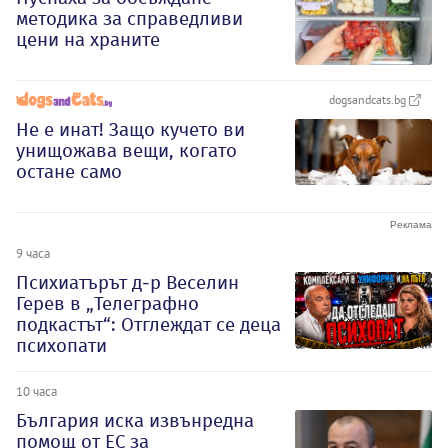
методика за справедливи
цени на храните
dogsandcats.bg
Не е инат! Защо кучето ви
унищожава вещи, когато
остане само
9 часа
Психиатърът д-р Веселин
Герев в „Телеграфно
подкастът“: Отглеждат се деца
психопати
10 часа
България иска извънредна
помощ от ЕС за