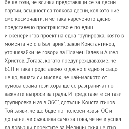
беше този, че всички представящи се за десни
партии, всъщност са толкова десни, колкото ние
сме космонавти, и че така нареченото дясно
представено пространство е по един
инженерингов проект на една групировка, която в
момента не е в България", заяви Константинов,
уточнявайки че говори за Пламен Галев и Ангел
Христов. „Тогава, когато предупреждавахме, че
БСП и така представеното дясно е едно и също
нещо, винаги си мислех, че най-малкото от
кумова срама тези хора ще се разграничат по
важните въпроси за града. И представете си тази
групировка и аз в ОбС", допълни Константинов.
Той заяви, че ще бъде по-полезен извън ОС и
допълни, че съжалява само за това, че не е успял
да довърши проектите за Медицинския център,