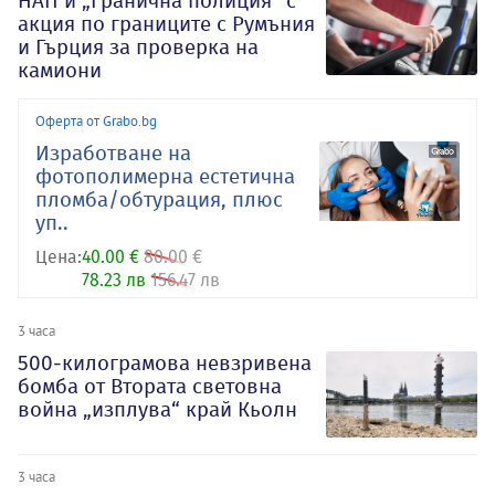
НАП и „Гранична полиция“ с
акция по границите с Румъния
и Гърция за проверка на
камиони
Оферта от Grabo.bg
Изработване на
фотополимерна естетична
пломба/обтурация, плюс
уп..
Цена:
40.00 €
80.00 €
78.23 лв
156.47 лв
3 часа
500-килограмова невзривена
бомба от Втората световна
война „изплува“ край Кьолн
3 часа