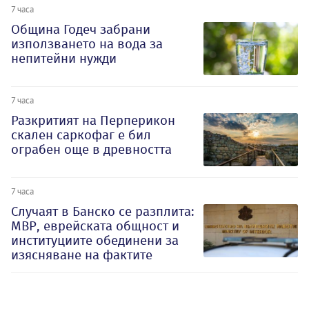
7 часа
Община Годеч забрани
използването на вода за
непитейни нужди
7 часа
Разкритият на Перперикон
скален саркофаг е бил
ограбен още в древността
7 часа
Случаят в Банско се разплита:
МВР, еврейската общност и
институциите обединени за
изясняване на фактите