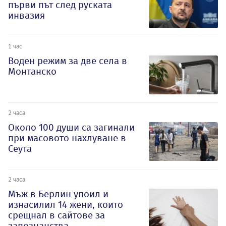
първи път след руската
инвазия
1 час
Воден режим за две села в
Монтанско
2 часа
Около 100 души са загинали
при масовото нахлуване в
Сеута
2 часа
Мъж в Берлин упоил и
изнасилил 14 жени, които
срещнал в сайтове за
запознанства