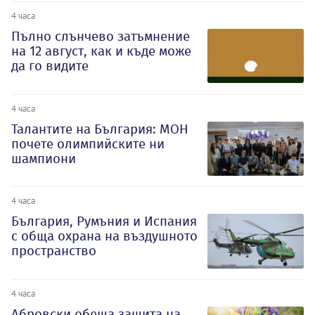
4 часа
Пълно слънчево затъмнение
на 12 август, как и къде може
да го видите
4 часа
Талантите на България: МОН
почете олимпийските ни
шампиони
4 часа
България, Румъния и Испания
с обща охрана на въздушното
пространство
4 часа
Абровски обеща защита на