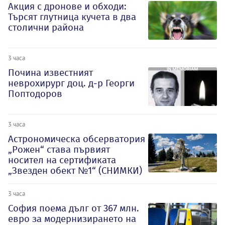
Акция с дронове и обходи:
Търсят глутница кучета в два
столични района
3 часа
Почина известният
неврохирург доц. д-р Георги
Поптодоров
3 часа
Астрономическа обсерватория
„Рожен“ става първият
носител на сертификата
„Звезден обект №1“ (СНИМКИ)
3 часа
София поема дълг от 367 млн.
евро за модернизирането на