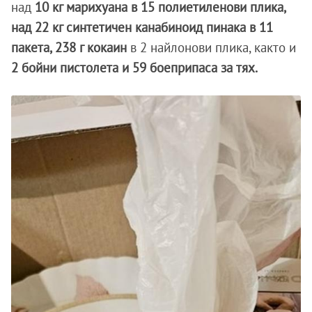
над
10 кг марихуана в 15 полиетиленови плика,
над 22 кг синтетичен канабиноид пинака в 11
пакета, 238 г кокаин
в 2 найлонови плика, както и
2 бойни пистолета и 59 боеприпаса за тях.