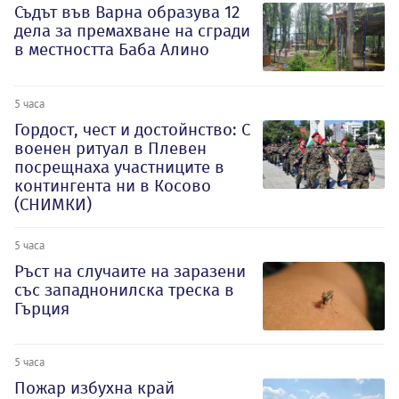
Съдът във Варна образува 12
дела за премахване на сгради
в местността Баба Алино
5 часа
Гордост, чест и достойнство: С
военен ритуал в Плевен
посрещнаха участниците в
контингента ни в Косово
(СНИМКИ)
5 часа
Ръст на случаите на заразени
със западнонилска треска в
Гърция
5 часа
Пожар избухна край