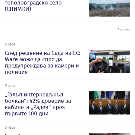
тополовградско село
(СНИМКИ)
5 часа
След решение на Съда на ЕС:
Waze може да спре да
предупреждава за камери и
полиция
5 часа
„Галъп интернешънъл
болкан“: 42% доверие за
кабинета „Радев“ през
първите 100 дни
5 часа