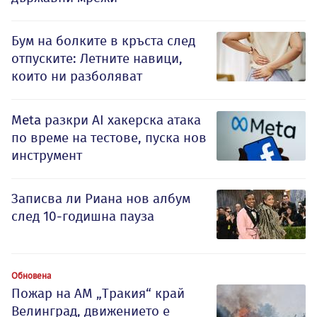
Бум на болките в кръста след
отпуските: Летните навици,
които ни разболяват
Meta разкри AI хакерска атака
по време на тестове, пуска нов
инструмент
Записва ли Риана нов албум
след 10-годишна пауза
Обновена
Пожар на АМ „Тракия“ край
Велинград, движението е