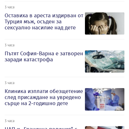
3 часа
Оставиха в ареста издирван от
Турция мъж, осъден за
сексуално насилие над дете
3 часа
Пътят София-Варна е затворен
заради катастрофа
3 часа
Клиника изплати обезщетение
след присаждане на увредено
сърце на 2-годишно дете
3 часа