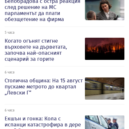
Белобрадова с остра реакция
след решение на МС
парламентът да плати
обезщетение на фирма
5 часа
Когато огънят стигне
върховете на дърветата,
започва най-опасният
сценарий за горите
6 часа
Столична община: На 15 август
пускаме метрото до квартал
„Левски Г“
6 часа
Екшън и гонка: Кола с
испанци катастрофира в дере