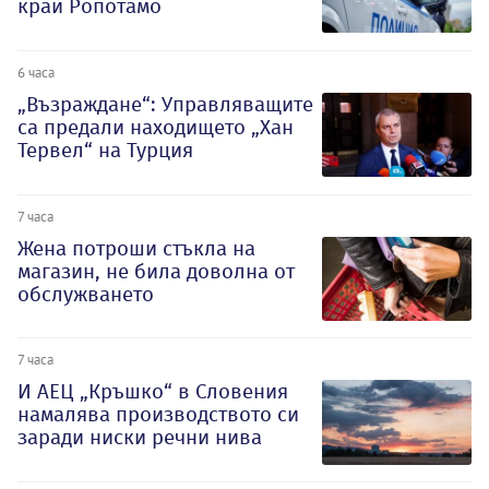
край Ропотамо
6 часа
„Възраждане“: Управляващите
са предали находището „Хан
Тервел“ на Турция
7 часа
Жена потроши стъкла на
магазин, не била доволна от
обслужването
7 часа
И АЕЦ „Кръшко“ в Словения
намалява производството си
заради ниски речни нива