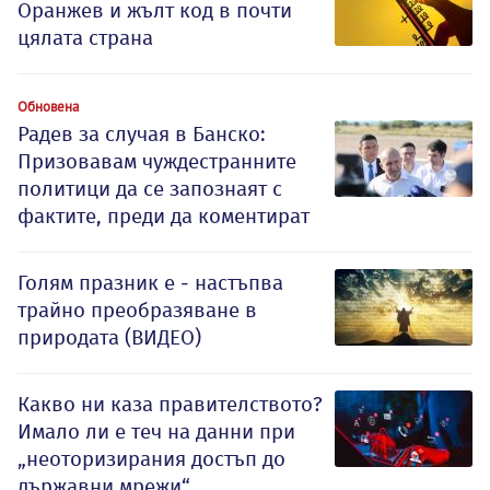
Оранжев и жълт код в почти
цялата страна
Обновена
Радев за случая в Банско:
Призовавам чуждестранните
политици да се запознаят с
фактите, преди да коментират
Голям празник е - настъпва
трайно преобразяване в
природата (ВИДЕО)
Какво ни каза правителството?
Имало ли е теч на данни при
„неоторизирания достъп до
държавни мрежи“