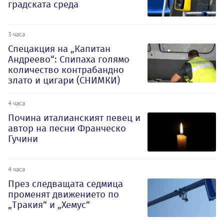
градската среда
3 часа
Спецакция на „Капитан
Андреево“: Спипаха голямо
количество контрабандно
злато и цигари (СНИМКИ)
4 часа
Почина италианският певец и
автор на песни Франческо
Гучини
4 часа
През следващата седмица
променят движението по
„Тракия“ и „Хемус“