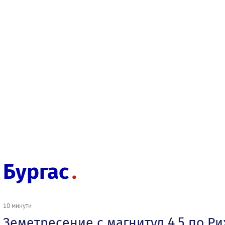
Бургас
10 минути
Земетресение с магнитуд 4,5 по Ри