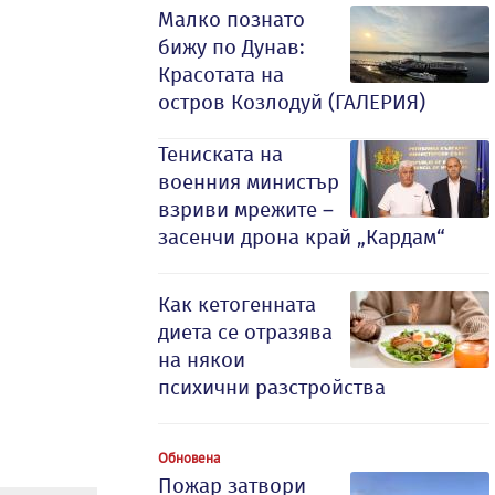
Малко познато
бижу по Дунав:
Красотата на
остров Козлодуй (ГАЛЕРИЯ)
Тениската на
военния министър
взриви мрежите –
засенчи дрона край „Кардам“
Как кетогенната
диета се отразява
на някои
психични разстройства
Обновена
Пожар затвори