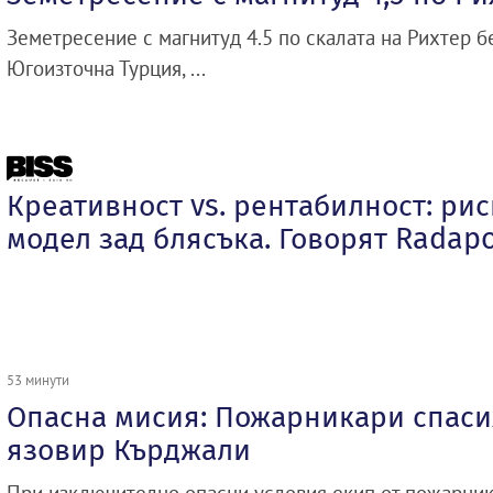
Земетресение с магнитуд 4.5 по скалата на Рихтер 
Югоизточна Турция, ...
Креативност vs. рентабилност: ри
модел зад блясъка. Говорят Radapol
53 минути
Опасна мисия: Пожарникари спасих
язовир Кърджали