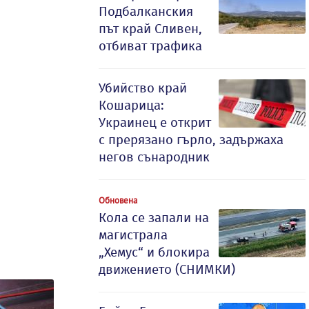
Подбалканския
път край Сливен,
отбиват трафика
Убийство край
Кошарица:
Украинец е открит
с прерязано гърло, задържаха
негов сънародник
Обновена
Кола се запали на
магистрала
„Хемус“ и блокира
движението (СНИМКИ)