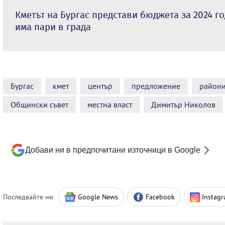
Кметът на Бургас представи бюджета за 2024 го
има пари в града
Бургас
кмет
център
предложение
район
Общински съвет
местна власт
Димитър Николов
Добави ни в предпочитани източници в Google
Последвайте ни
Google News
Facebook
Instag