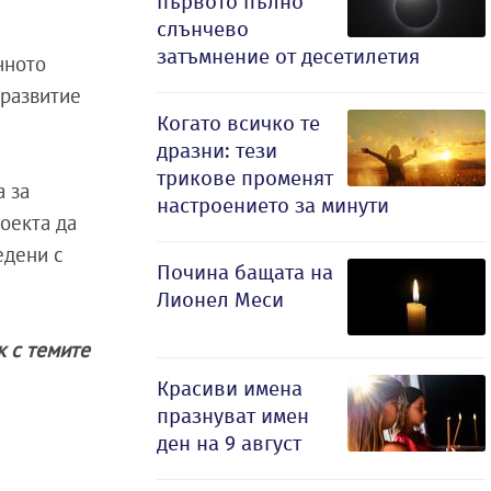
първото пълно
слънчево
затъмнение от десетилетия
чното
 развитие
Когато всичко те
дразни: тези
трикове променят
а за
настроението за минути
оекта да
едени с
Почина бащата на
Лионел Меси
ак с темите
Красиви имена
празнуват имен
ден на 9 август