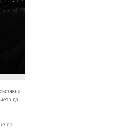
съставни
нието да
не по