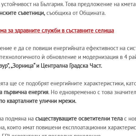
 устойчивост на България. Това предложение на кмет
ските съветници,
съобщиха от Общината.
ама за здравните служби в съставните селища
ение е да се повиши енергийната ефективност на сис
технологичното ѝ обновление и модернизация в 4 ра
ур”, „Зорница“ и Централна Градска Част.
ията ще се подобрят енергийните характеристики, кат
а първична енергия
. Но едновременно с това значите
по кварталните улични мрежи.
на подмяна на
съществуващите осветителни тела
с но
на, които имат повишени експлоатационни характерис