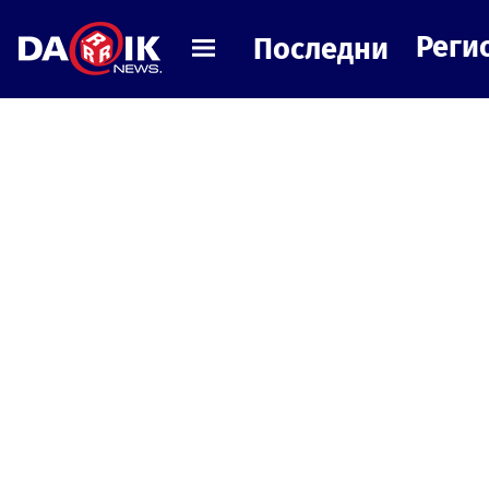
Реги
Последни