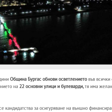
дини
Община Бургас обнови осветлението
във всички 
ението на
22 основни улици и булеварди,
тя има жела
а се кандидатства за осигуряване на външно финансира