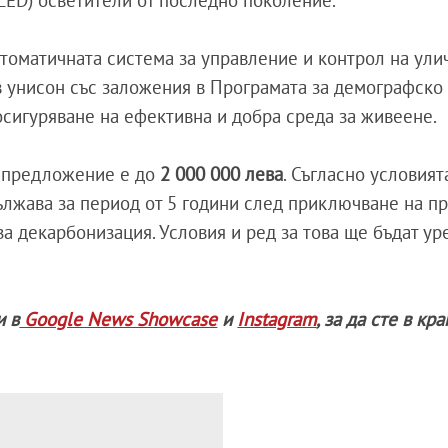
LED) осветители от последно поколение.
томатичната система за управление и контрол на ули
 в унисон със заложения в Програмата за демографско
осигуряване на ефективна и добра среда за живеене.
 предложение е до
2 000 000 лева
. Съгласно условият
ължава за период от 5 години след приключване на пр
а декарбонизация. Условия и ред за това ще бъдат ур
и в
Google News Showcase
и
Instagram
, за да сте в кр