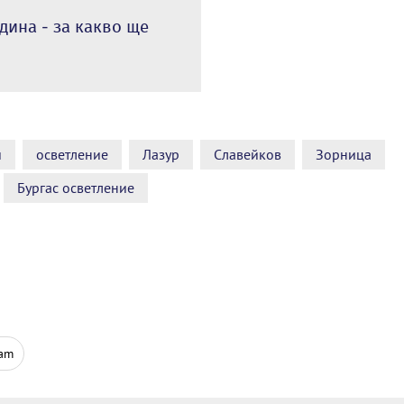
дина - за какво ще
и
осветление
Лазур
Славейков
Зорница
Бургас осветление
ram