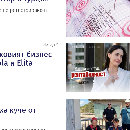
беше регистрирано в
biss.bg
сковият бизнес
a и Elita
а куче от