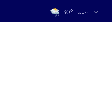
30°
София