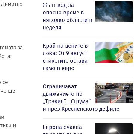
а Димитър
Жълт код за
опасно време в
няколко области в
неделя
Край на цените в
темата за
лева: От 9 август
йона:
етикетите остават
само в евро
о се
Ограничават
лно ще
движението по
„Тракия“, „Струма“
и през Кресненското дефиле
ви
тики и
Европа очаква