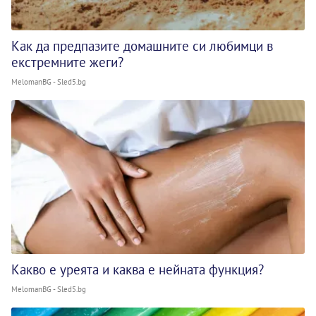
Как да предпазите домашните си любимци в
екстремните жеги?
MelomanBG - Sled5.bg
Какво е уреята и каква е нейната функция?
MelomanBG - Sled5.bg