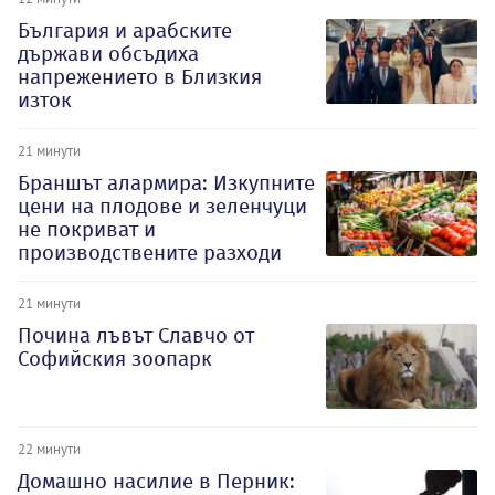
България и арабските
държави обсъдиха
напрежението в Близкия
изток
21 минути
Браншът алармира: Изкупните
цени на плодове и зеленчуци
не покриват и
производствените разходи
21 минути
Почина лъвът Славчо от
Софийския зоопарк
22 минути
Домашно насилие в Перник: