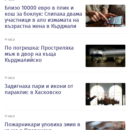
Близо 10000 евро в плик и
кош за боклук: Спипаха двама
участници в ало измамата на
възрастна жена в Кърджали
4 часа
По погрешка: Простреляха
мъж в двор на къща
Кърджалийско
4 часа
Задигнаха пари и икони от
параклис в Хасковско
4 часа
Пожарникари уловиха змия в