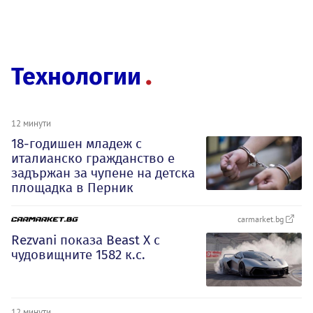
Технологии
12 минути
18-годишен младеж с
италианско гражданство е
задържан за чупене на детска
площадка в Перник
carmarket.bg
Rezvani показа Beast X с
чудовищните 1582 к.с.
12 минути