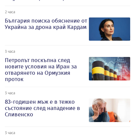
2 часа
България поиска обяснение от
Украйна за дрона край Кардам
3 часа
Петролът поскъпна след
новите условия на Иран за
отварянето на Ормузкия
проток
3 часа
83-годишен мъж е в тежко
състояние след нападение в
Сливенско
3 часа