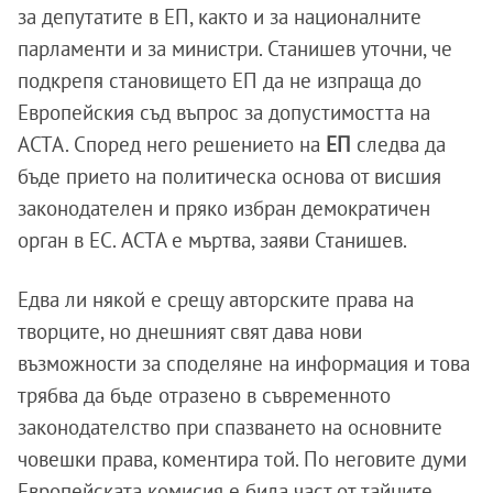
за депутатите в ЕП, както и за националните
парламенти и за министри. Станишев уточни, че
подкрепя становището ЕП да не изпраща до
Европейския съд въпрос за допустимостта на
ACTA. Според него решението на
ЕП
следва да
бъде прието на политическа основа от висшия
законодателен и пряко избран демократичен
орган в ЕС. ACTA е мъртва, заяви Станишев.
Едва ли някой е срещу авторските права на
творците, но днешният свят дава нови
възможности за споделяне на информация и това
трябва да бъде отразено в съвременното
законодателство при спазването на основните
човешки права, коментира той. По неговите думи
Европейската комисия е била част от тайните