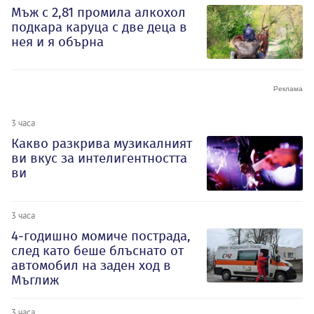
Мъж с 2,81 промила алкохол
подкара каруца с две деца в
нея и я обърна
3 часа
Какво разкрива музикалният
ви вкус за интелигентността
ви
3 часа
4-годишно момиче пострада,
след като беше блъснато от
автомобил на заден ход в
Мъглиж
3 часа