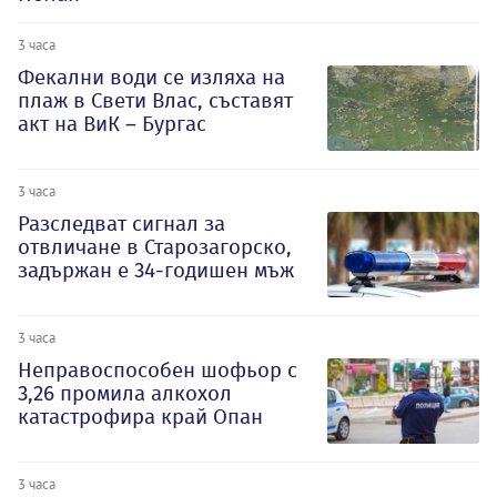
3 часа
Фекални води се изляха на
плаж в Свети Влас, съставят
акт на ВиК – Бургас
3 часа
Разследват сигнал за
отвличане в Старозагорско,
задържан е 34-годишен мъж
3 часа
Неправоспособен шофьор с
3,26 промила алкохол
катастрофира край Опан
3 часа