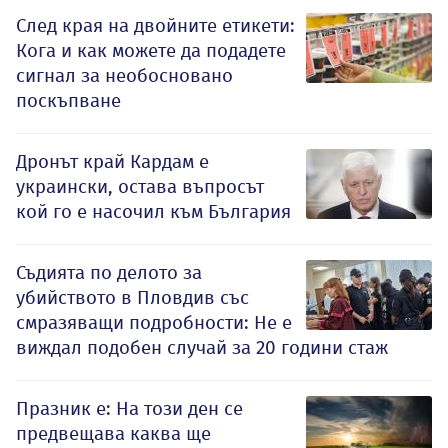
След края на двойните етикети:
Кога и как можете да подадете
сигнал за необосновано
поскъпване
Дронът край Кардам е
украински, остава въпросът
кой го е насочил към България
Съдията по делото за
убийството в Пловдив със
смразяващи подробности: Не е
виждал подобен случай за 20 години стаж
Празник е: На този ден се
предвещава каква ще