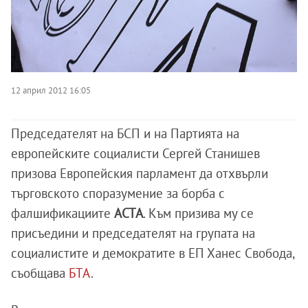
12 април 2012 16:05
Председателят на БСП и на Партията на
европейските социалисти Сергей Станишев
призова Европейския парламент да отхвърли
търговското споразумение за борба с
фалшификациите
ACTA
. Към призива му се
присъедини и председателят на групата на
социалистите и демократите в ЕП Ханес Свобода,
съобщава
БТА
.