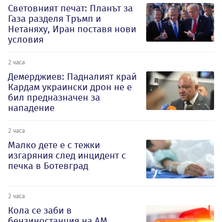
Световният печат: Планът за
Газа разделя Тръмп и
Нетаняху, Иран поставя нови
условия
2 часа
Демерджиев: Падналият край
Кардам украински дрон не е
бил предназначен за
нападение
2 часа
Малко дете е с тежки
изгаряния след инцидент с
печка в Ботевград
2 часа
Кола се заби в
бензиностанция на АМ