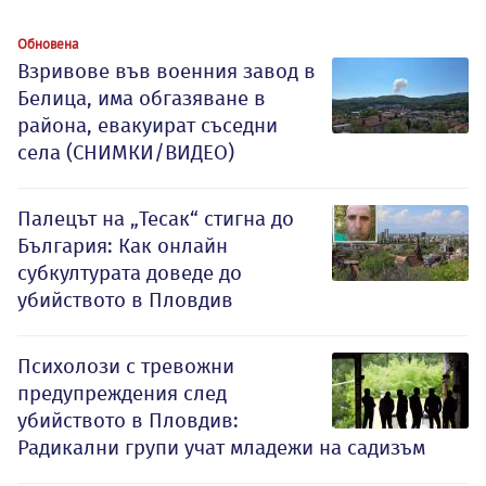
Обновена
Взривове във военния завод в
Белица, има обгазяване в
района, евакуират съседни
села (СНИМКИ/ВИДЕО)
Палецът на „Тесак“ стигна до
България: Как онлайн
субкултурата доведе до
убийството в Пловдив
Психолози с тревожни
предупреждения след
убийството в Пловдив:
Радикални групи учат младежи на садизъм