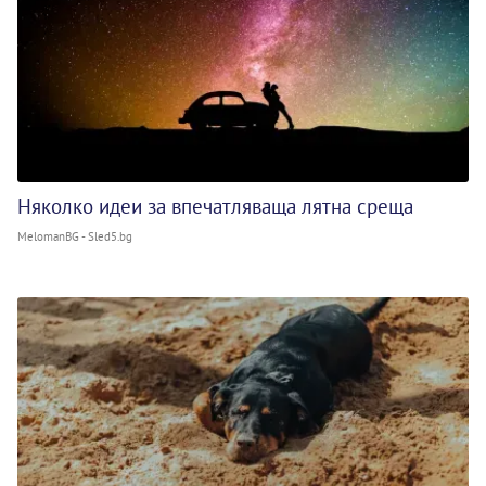
Няколко идеи за впечатляваща лятна среща
MelomanBG - Sled5.bg