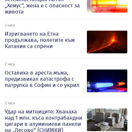
„Хемус“, жена е с опасност за
живота
2 часа
Изригването на Етна
продължава, полетите към
Катания са спрени
2 часа
Оставиха в ареста мъжа,
предизвикал катастрофа с
патрулка в София и се укрил
2 часа
Удар на митниците: Хванаха
над 1 млн. къса контрабандни
цигари в алуминиеви панели
на „Лесово“ (СНИМКИ)