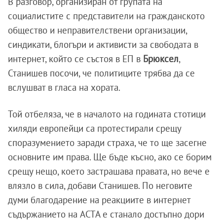
В разговор, организиран от групата на
социалистите с представители на гражданското
общество и неправителствени организации,
синдикати, блогъри и активисти за свободата в
интернет, който се състоя в ЕП в
Брюксел
,
Станишев посочи, че политиците трябва да се
вслушват в гласа на хората.
Той отбеляза, че в началото на годината стотици
хиляди европейци са протестирали срещу
споразумението заради страха, че то ще засегне
основните им права. Ще бъде късно, ако се борим
срещу нещо, което застрашава правата, но вече е
влязло в сила, добави Станишев. По неговите
думи благодарение на реакциите в интернет
съдържанието на ACTA е станало достъпно дори