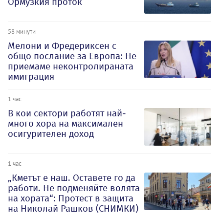
Ормузкия проток
58 минути
Мелони и Фредериксен с
общо послание за Европа: Не
приемаме неконтролираната
имиграция
1 час
В кои сектори работят най-
много хора на максимален
осигурителен доход
1 час
„Кметът е наш. Оставете го да
работи. Не подменяйте волята
на хората“: Протест в защита
на Николай Рашков (СНИМКИ)