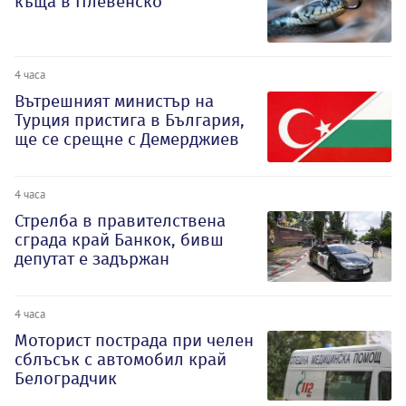
къща в Плевенско
4 часа
Вътрешният министър на
Турция пристига в България,
ще се срещне с Демерджиев
4 часа
Стрелба в правителствена
сграда край Банкок, бивш
депутат е задържан
4 часа
Моторист пострада при челен
сблъсък с автомобил край
Белоградчик