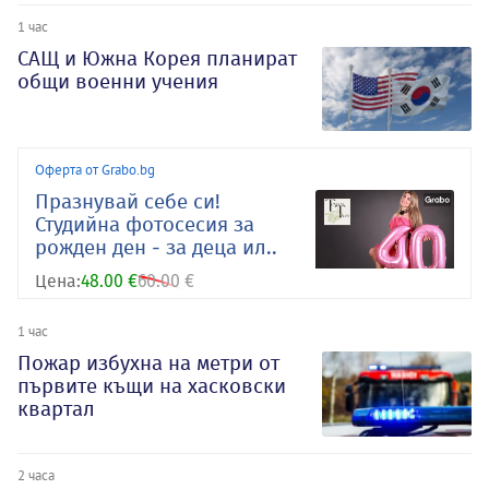
1 час
САЩ и Южна Корея планират
общи военни учения
Оферта от Grabo.bg
Празнувай себе си!
Студийна фотосесия за
рожден ден - за деца ил..
Цена:
48.00 €
60.00 €
1 час
Пожар избухна на метри от
първите къщи на хасковски
квартал
2 часа