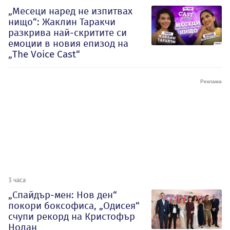
„Месеци наред не изпитвах
нищо“: Жаклин Таракчи
разкрива най-скритите си
емоции в новия епизод на
„The Voice Cast“
3 часа
„Спайдър-мен: Нов ден“
покори боксофиса, „Одисея“
счупи рекорд на Кристофър
Нолан