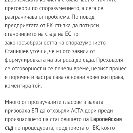
преговори по споразумението, а сега се
разграничава от проблема. По повод
предприетата от ЕК стъпка да потърси
становището на Съда на
ЕС
по
законосъобразността на споразумението
Станишев уточни, че много зависи от
формулировката на въпроса до съда. Прехвърля
се отговорност и се печели време, целият процес
е порочен и застрашава основни човешки права,
коментира той.
Много от прозвучалите гласове в залата
призоваха ЕП да отхвърли ACTA дори преди
произнасянето на становището на
Европейския
съд
по процедурата, предприета от
ЕК
, която