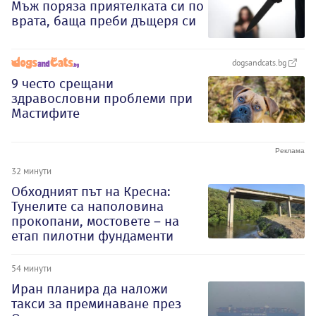
Мъж поряза приятелката си по
врата, баща преби дъщеря си
dogsandcats.bg
9 често срещани
здравословни проблеми при
Мастифите
32 минути
Обходният път на Кресна:
Тунелите са наполовина
прокопани, мостовете – на
етап пилотни фундаменти
54 минути
Иран планира да наложи
такси за преминаване през