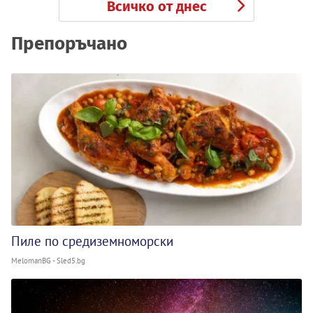
Всичко от днес
Препоръчано
Пиле по средиземноморски
MelomanBG - Sled5.bg