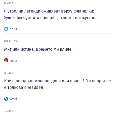
8 часа
Футболни легенди оживяват върху фланелки:
Художникът, който превръща спорта в изкуство
nova
08.10.2025
Мит или истина: Времето ми влияе
edna
8 часа
Кое е по-здравословно: диня или пъпеш? Отговорът не
е толкова очевиден
vesti
3 часа