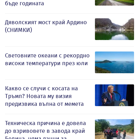
бъде годината
Дяволският мост край Ардино
(СНИМКИ)
Световните океани с рекордно
високи температури през юли
Какво се случи с косата на
Тръмп? Новата му визия
предизвика вълна от мемета
Техническа причина е довела
до взривовете в завода край
Белица, няма данни за