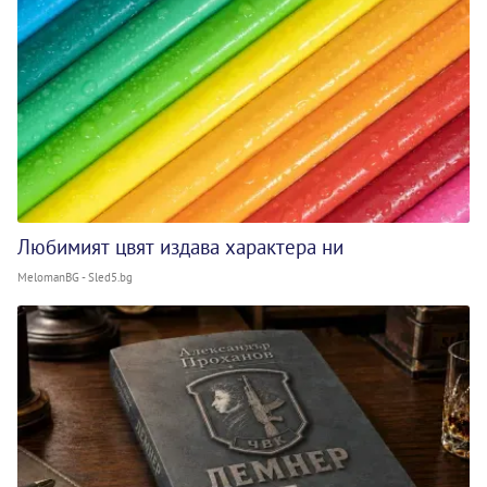
Любимият цвят издава характера ни
MelomanBG - Sled5.bg