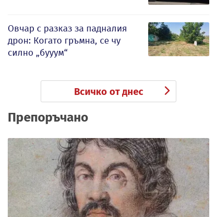
Овчар с разказ за падналия
дрон: Когато гръмна, се чу
силно „бууум“
Всичко от днес
Препоръчано