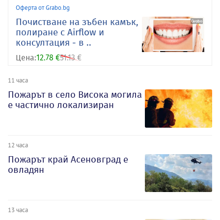
Оферта от Grabo.bg
Почистване на зъбен камък,
полиране с Airflow и
консултация - в ..
Цена:
12.78 €
51.13 €
11 часа
Пожарът в село Висока могила
е частично локализиран
12 часа
Пожарът край Асеновград е
овладян
13 часа