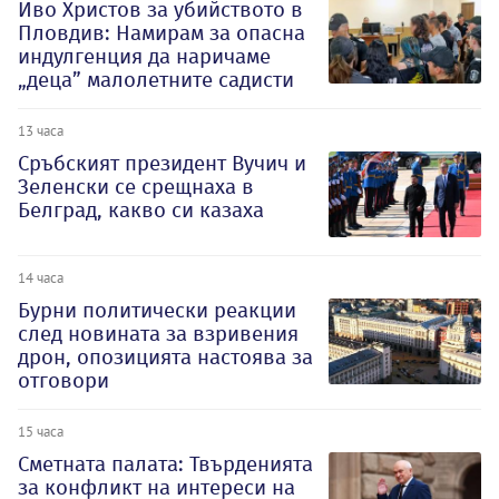
Иво Христов за убийството в
Пловдив: Намирам за опасна
индулгенция да наричаме
„деца” малолетните садисти
13 часа
Сръбският президент Вучич и
Зеленски се срещнаха в
Белград, какво си казаха
14 часа
Бурни политически реакции
след новината за взривения
дрон, опозицията настоява за
отговори
15 часа
Сметната палата: Твърденията
за конфликт на интереси на