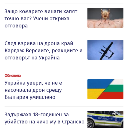
Защо комарите винаги хапят
точно вас? Учени откриха
отговора
След взрива на дрона край
Кардам: Версиите, реакциите и
отговорът на Украйна
Обновена
Украйна увери, че не е
насочвала дрон срещу
България умишлено
Задържаха 18-годишен за
убийство на чичо му в Странско