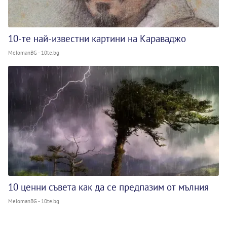
10-те най-известни картини на Караваджо
MelomanBG - 10te.bg
10 ценни съвета как да се предпазим от мълния
MelomanBG - 10te.bg