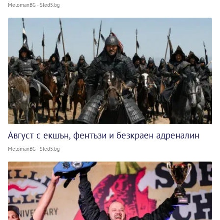
MelomanBG - Sled5.bg
Август с екшън, фентъзи и безкраен адреналин
MelomanBG - Sled5.bg