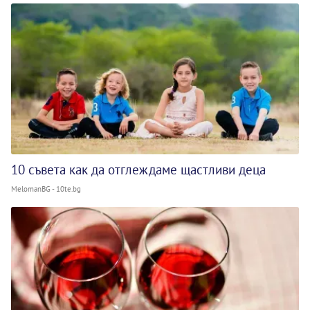
10 съвета как да отглеждаме щастливи деца
MelomanBG - 10te.bg