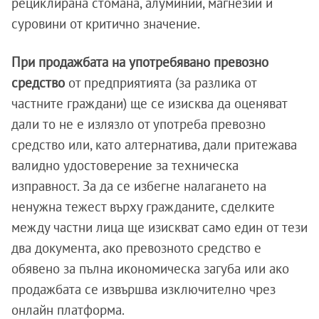
рециклирана стомана, алуминий, магнезий и
суровини от критично значение.
При продажбата на употребявано превозно
средство
от предприятията (за разлика от
частните граждани) ще се изисква да оценяват
дали то не е излязло от употреба превозно
средство или, като алтернатива, дали притежава
валидно удостоверение за техническа
изправност. За да се избегне налагането на
ненужна тежест върху гражданите, сделките
между частни лица ще изискват само един от тези
два документа, ако превозното средство е
обявено за пълна икономическа загуба или ако
продажбата се извършва изключително чрез
онлайн платформа.