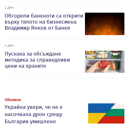
1 ден
Обгорели банкноти са открити
върху тялото на бизнесмена
Владимир Янков от Банкя
1 ден
Пуснаха за обсъждане
методика за справедливи
цени на храните
Обновена
Украйна увери, че не е
насочвала дрон срещу
България умишлено