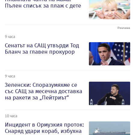
Пълен списък за плаж с дете
9 часа
Сенатът на САЩ утвърди Тод
Бланч за главен прокурор
9 часа
Зеленски: Споразумяхме се
със САЩ за месечна доставка
на ракети за „Пейтриът“
10 часа
Инцидент в Ормузкия проток:
Снаряд удари кораб, избухна