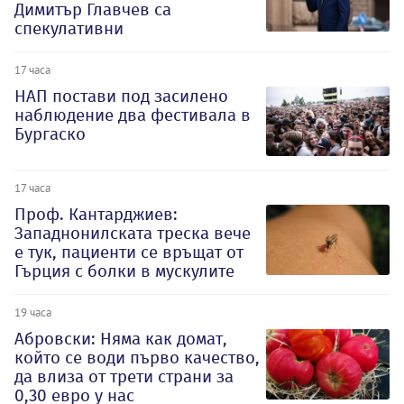
Димитър Главчев са
спекулативни
17 часа
НАП постави под засилено
наблюдение два фестивала в
Бургаско
17 часа
Проф. Кантарджиев:
Западнонилската треска вече
е тук, пациенти се връщат от
Гърция с болки в мускулите
19 часа
Абровски: Няма как домат,
който се води първо качество,
да влиза от трети страни за
0,30 евро у нас