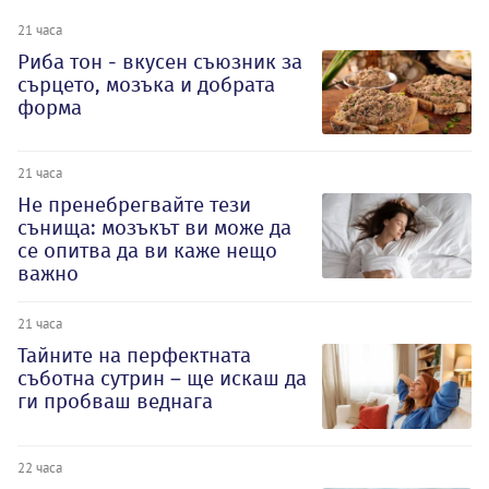
21 часа
Риба тон - вкусен съюзник за
сърцето, мозъка и добрата
форма
21 часа
Не пренебрегвайте тези
сънища: мозъкът ви може да
се опитва да ви каже нещо
важно
21 часа
Тайните на перфектната
съботна сутрин – ще искаш да
ги пробваш веднага
22 часа