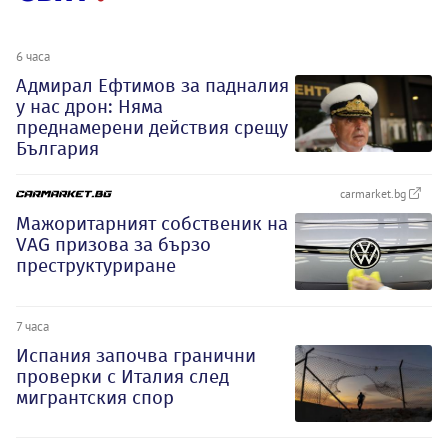
6 часа
Адмирал Ефтимов за падналия
у нас дрон: Няма
преднамерени действия срещу
България
carmarket.bg
Мажоритарният собственик на
VAG призова за бързо
преструктуриране
7 часа
Испания започва гранични
проверки с Италия след
мигрантския спор