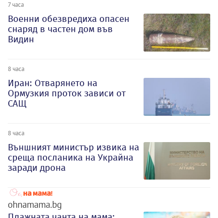
7 часа
Военни обезвредиха опасен
снаряд в частен дом във
Видин
8 часа
Иран: Отварянето на
Ормузкия проток зависи от
САЩ
8 часа
Външният министър извика на
среща посланика на Украйна
заради дрона
ohnamama.bg
Плажната чанта на мама: