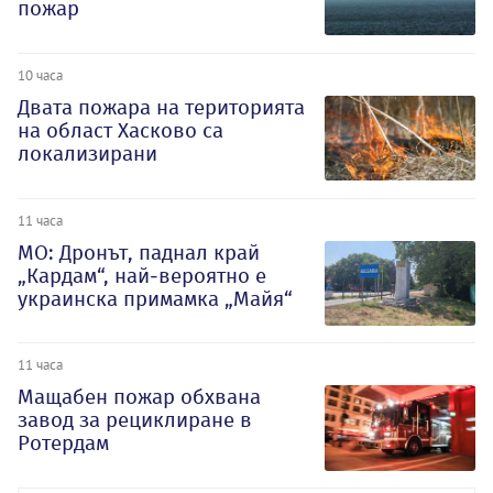
пожар
10 часа
Двата пожара на територията
на област Хасково са
локализирани
11 часа
МО: Дронът, паднал край
„Кардам“, най-вероятно е
украинска примамка „Майя“
11 часа
Мащабен пожар обхвана
завод за рециклиране в
Ротердам