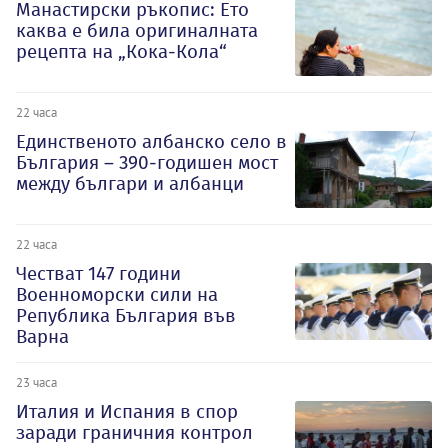
Манастирски ръкопис: Ето
каква е била оригиналната
рецепта на „Кока-Кола“
22 часа
Единственото албанско село в
България – 390-годишен мост
между българи и албанци
22 часа
Честват 147 години
Военноморски сили на
Република България във
Варна
23 часа
Италия и Испания в спор
заради граничния контрол