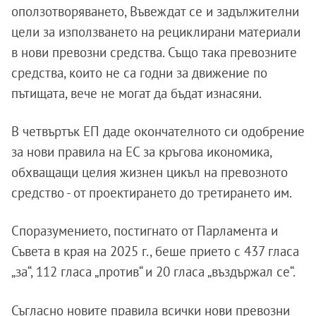
оползотворяването, Въвеждат се и задължителни
цели за използването на рециклирани материали
в нови превозни средства. Също така превозните
средства, които не са годни за движение по
пътищата, вече не могат да бъдат изнасяни.
В четвъртък ЕП даде окончателното си одобрение
за нови правила на ЕС за кръгова икономика,
обхващащи целия жизнен цикъл на превозното
средство - от проектирането до третирането им.
Споразумението, постигнато от Парламента и
Съвета в края на 2025 г., беше прието с 437 гласа
„за“, 112 гласа „против“ и 20 гласа „въздържал се“.
Съгласно новите правила всички нови превозни