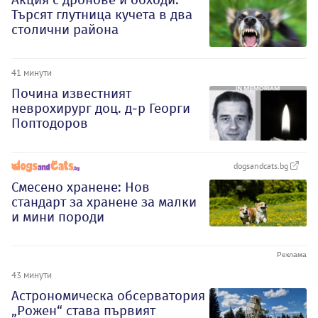
Търсят глутница кучета в два
столични района
41 минути
Почина известният
неврохирург доц. д-р Георги
Поптодоров
dogsandcats.bg
Смесено хранене: Нов
стандарт за хранене за малки
и мини породи
43 минути
Астрономическа обсерватория
„Рожен“ става първият