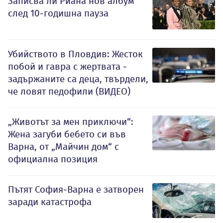
Записва ли Риана нов албум
след 10-годишна пауза
Убийството в Пловдив: Жесток
побой и гавра с жертвата -
задържаните са деца, твърдели,
че ловят педофили (ВИДЕО)
„Животът за мен приключи“:
Жена загуби бебето си във
Варна, от „Майчин дом“ с
официална позиция
Пътят София-Варна е затворен
заради катастрофа