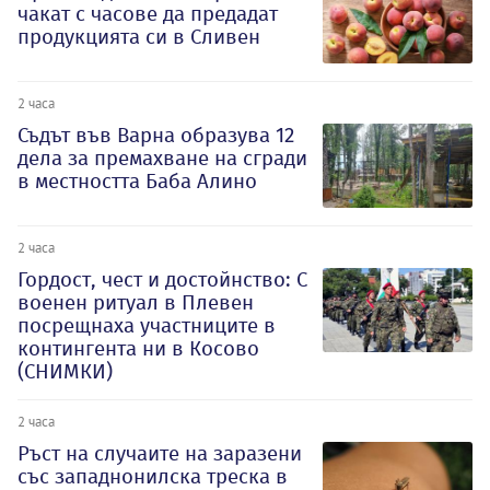
чакат с часове да предадат
продукцията си в Сливен
2 часа
Съдът във Варна образува 12
дела за премахване на сгради
в местността Баба Алино
2 часа
Гордост, чест и достойнство: С
военен ритуал в Плевен
посрещнаха участниците в
контингента ни в Косово
(СНИМКИ)
2 часа
Ръст на случаите на заразени
със западнонилска треска в