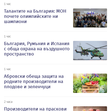
1 час
Талантите на България: МОН
почете олимпийските ни
шампиони
1 час
България, Румъния и Испания
с обща охрана на въздушното
пространство
1 час
Абровски обеща защита на
родните производители на
плодове и зеленчуци
2 часа
Производители на праскови