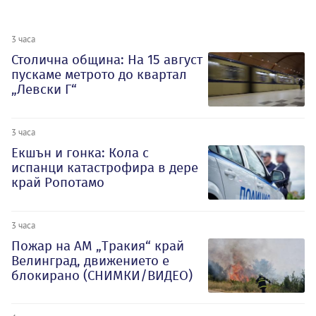
3 часа
Столична община: На 15 август
пускаме метрото до квартал
„Левски Г“
3 часа
Екшън и гонка: Кола с
испанци катастрофира в дере
край Ропотамо
3 часа
Пожар на АМ „Тракия“ край
Велинград, движението е
блокирано (СНИМКИ/ВИДЕО)