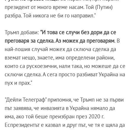
президент от много време насам. Той (Путин)
разбра. Той никога не би го направил."
Тръмп добави:
"И това се случи без дори да се
преговаря за сделка. Аз можех да преговарям
. В
най-лошия случай можех да сключа сделка да
вземат нещо, знаете, има определени райони,
които са рускоезични, нали така, но можеше да се
сключи сделка. А сега просто разбиват Украйна на
пух и прах."
"Дейли Телеграф" припомня, че Тръмп не за първи
път заявява, че инвазията в Украйна нямало да
има, ако той беше преизбран през 2020 г.
Еспрезидентът е казвал и друг път, че тя е щяла да