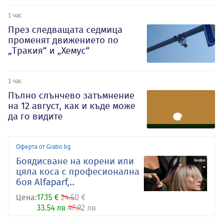
1 час
През следващата седмица
променят движението по
„Тракия“ и „Хемус“
1 час
Пълно слънчево затъмнение
на 12 август, как и къде може
да го видите
Оферта от Grabo.bg
Боядисване на корени или
цяла коса с професионална
боя Alfaparf,..
Цена:
17.15 €
24.50 €
33.54 лв
47.92 лв