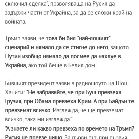
сключил сделка", позволяваща на Русия да
задържи части от Украйна, за да се сложи край на
войната.
Тръмп заяви, че
това би бил "най-лошият"
сценарий и нямало да се стигне до него
, защото
Путин изобщо нямало да посмее да нахлуе в
Украйна
, ако той беше в Белия дом.
Бившият президент заяви в радиошоуто на Шон
Ханити:
"Не забравяйте, че при Буш превзеха
Грузия, при Обама превзеха Крим. А при Байдън те
превземат всичко
. Изглежда, че ще превземат
всичко, така ми изглежда.“
"А знаете ли какво превзеха по времето на Тръмп?
Русия не превзе нищо
. За първи път, при първия