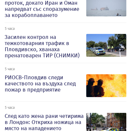
проток, докато Иран и Оман
напредват със споразумение
за корабоплаването
5 часа
Засилен контрол на
тежкотоварния трафик в
Пловдивско, хванаха
пренатоварен ТИР (СНИМКИ)
5 часа
РИОСВ-Пловдив следи
качеството на въздуха след
пожар в предприятие
5 часа
След като жена рани четирима
в Лондон: Откриха ножица на
място на нападението