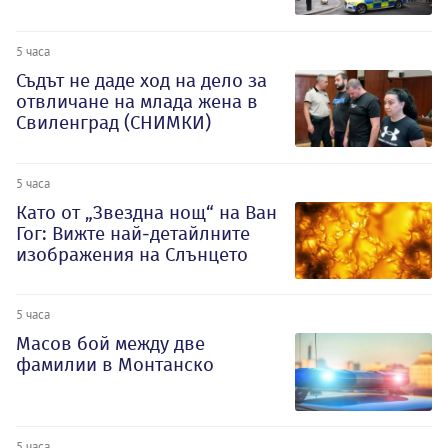
5 часа
Съдът не даде ход на дело за
отвличане на млада жена в
Свиленград (СНИМКИ)
5 часа
Като от „Звездна нощ“ на Ван
Гог: Вижте най-детайлните
изображения на Слънцето
5 часа
Масов бой между две
фамилии в Монтанско
5 часа