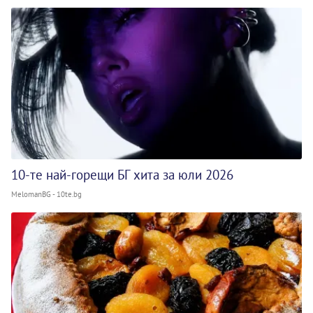
10-те най-горещи БГ хита за юли 2026
MelomanBG - 10te.bg