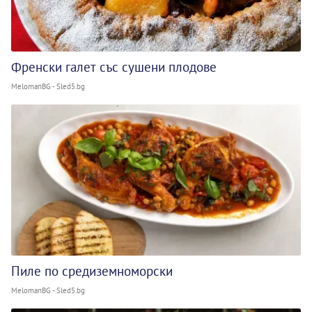
Френски галет със сушени плодове
MelomanBG - Sled5.bg
Пиле по средиземноморски
MelomanBG - Sled5.bg