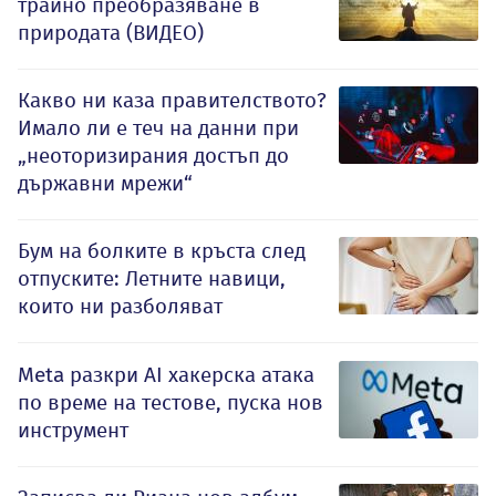
трайно преобразяване в
природата (ВИДЕО)
Какво ни каза правителството?
Имало ли е теч на данни при
„неоторизирания достъп до
държавни мрежи“
Бум на болките в кръста след
отпуските: Летните навици,
които ни разболяват
Meta разкри AI хакерска атака
по време на тестове, пуска нов
инструмент