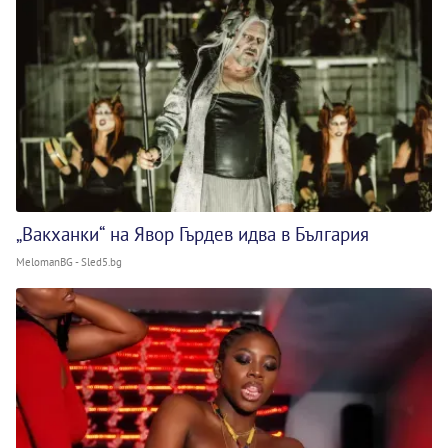
„Вакханки“ на Явор Гърдев идва в България
MelomanBG - Sled5.bg