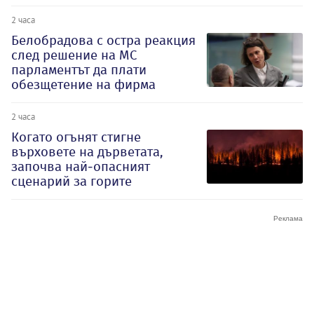
2 часа
Белобрадова с остра реакция
след решение на МС
парламентът да плати
обезщетение на фирма
2 часа
Когато огънят стигне
върховете на дърветата,
започва най-опасният
сценарий за горите