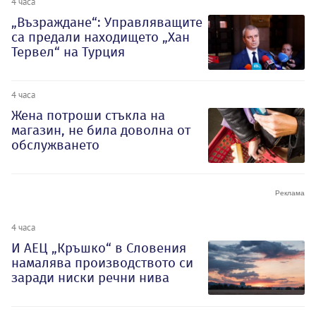
4 часа
„Възраждане“: Управляващите
са предали находището „Хан
Тервел“ на Турция
4 часа
Жена потроши стъкла на
магазин, не била доволна от
обслужването
4 часа
И АЕЦ „Кръшко“ в Словения
намалява производството си
заради ниски речни нива