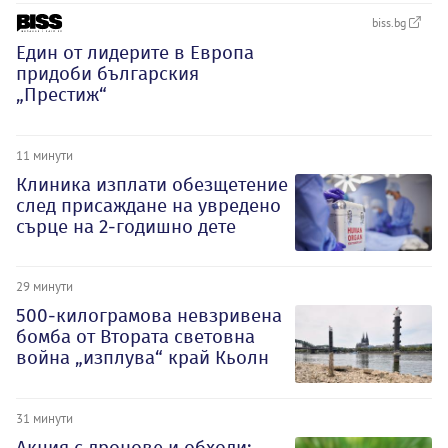
biss.bg
Един от лидерите в Европа
придоби българския
„Престиж“
11 минути
Клиника изплати обезщетение
след присаждане на увредено
сърце на 2-годишно дете
29 минути
500-килограмова невзривена
бомба от Втората световна
война „изплува“ край Кьолн
31 минути
Акция с дронове и обходи: