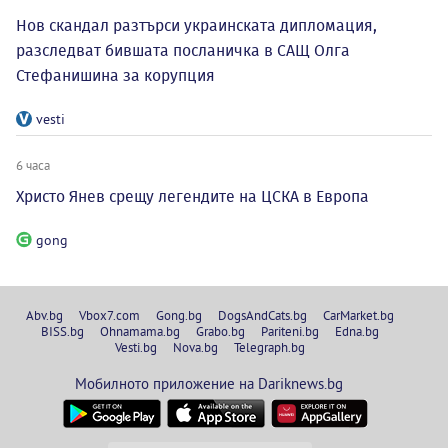
Нов скандал разтърси украинската дипломация,
разследват бившата посланичка в САЩ Олга
Стефанишина за корупция
vesti
6 часа
Христо Янев срещу легендите на ЦСКА в Европа
gong
Abv.bg
Vbox7.com
Gong.bg
DogsAndCats.bg
CarMarket.bg
BISS.bg
Ohnamama.bg
Grabo.bg
Pariteni.bg
Edna.bg
Vesti.bg
Nova.bg
Telegraph.bg
Мобилното приложение на Dariknews.bg