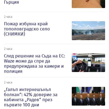
Гърция
2 часа
Пожар избухна край
тополовградско село
(СНИМКИ)
2 часа
След решение на Съда на ЕС:
Waze може да спре да
предупреждава за камери и
полиция
2 часа
„Галъп интернешънъл
болкан“: 42% доверие за
кабинета „Радев“ през
първите 100 дни