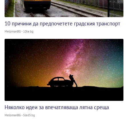
10 причини да предпочетете градския транспорт
MelomanBG - 10te.bg
Няколко идеи за впечатляваща лятна среща
MelomanBG - Sled5.bg