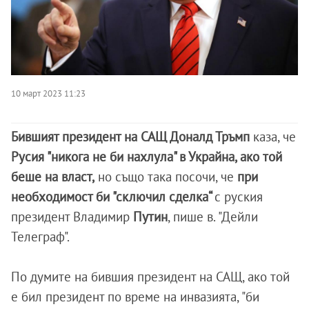
10 март 2023 11:23
Бившият президент на САЩ Доналд Тръмп
каза, че
Русия "никога не би нахлула" в Украйна, ако той
беше на власт,
но също така посочи, че
при
необходимост би "сключил сделка“
с руския
президент Владимир
Путин
, пише в. "Дейли
Телеграф".
По думите на бившия президент на САЩ, ако той
е бил президент по време на инвазията, "би