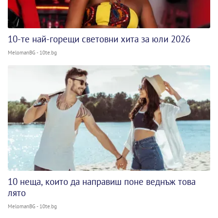
10-те най-горещи световни хита за юли 2026
MelomanBG - 10te.bg
10 неща, които да направиш поне веднъж това
лято
MelomanBG - 10te.bg