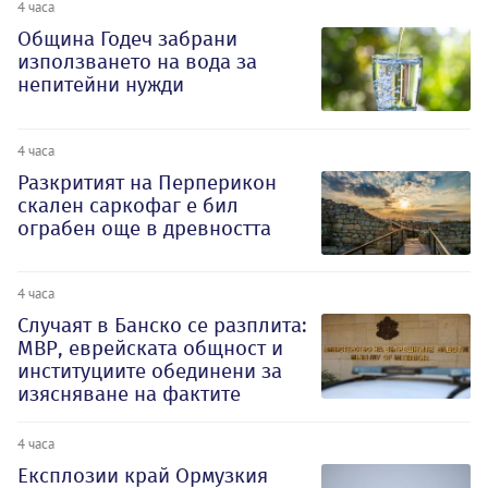
4 часа
Община Годеч забрани
използването на вода за
непитейни нужди
4 часа
Разкритият на Перперикон
скален саркофаг е бил
ограбен още в древността
4 часа
Случаят в Банско се разплита:
МВР, еврейската общност и
институциите обединени за
изясняване на фактите
4 часа
Експлозии край Ормузкия