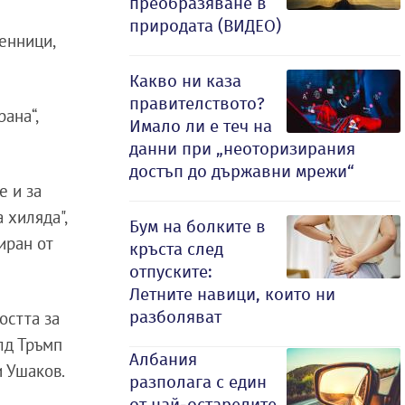
преобразяване в
природата (ВИДЕО)
енници,
Какво ни каза
правителството?
ана“,
Имало ли е теч на
данни при „неоторизирания
достъп до държавни мрежи“
е и за
 хиляда",
Бум на болките в
иран от
кръста след
отпуските:
Летните навици, които ни
разболяват
остта за
лд Тръмп
Албания
и Ушаков.
разполага с един
от най-остарелите