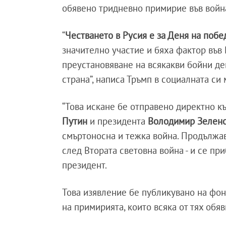
обявено тридневно примирие във вой
“
Честването в Русия е за Деня на побе
значително участие и бяха фактор във
преустановяване на всякакви бойни дей
страна”, написа Тръмп в социалната си
“Това искане бе отправено директно къ
Путин
и президента
Володимир Зелен
смъртоносна и тежка война. Продължав
след Втората световна война - и се пр
президент.
Това изявление бе публикувано на фо
на примирията, които всяка от тях обя