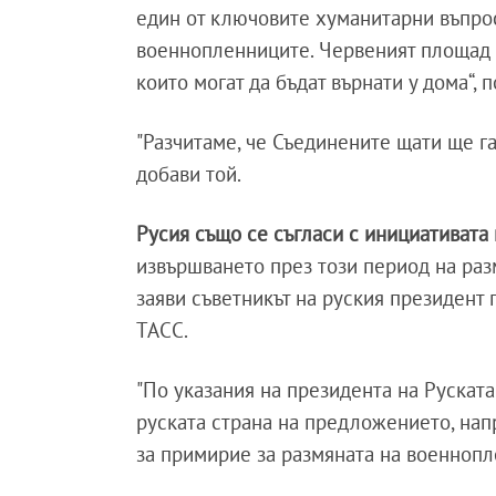
един от ключовите хуманитарни въпрос
военнопленниците. Червеният площад з
които могат да бъдат върнати у дома“, 
"Разчитаме, че Съединените щати ще га
добави той.
Русия също се съгласи с инициативата
извършването през този период на раз
заяви съветникът на руския президент
ТАСС.
"По указания на президента на Руска
руската страна на предложението, на
за примирие за размяната на военнопл