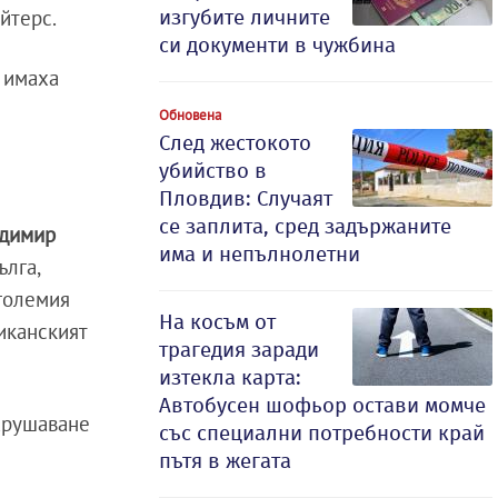
ойтерс.
изгубите личните
си документи в чужбина
о имаха
Обновена
След жестокото
убийство в
Пловдив: Случаят
се заплита, сред задържаните
димир
има и непълнолетни
ълга,
-големия
На косъм от
иканският
трагедия заради
изтекла карта:
Автобусен шофьор остави момче
арушаване
със специални потребности край
пътя в жегата