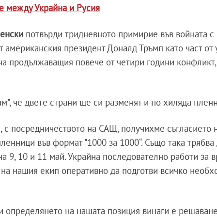
е между Украйна и Русия
ленски
потвърди тридневното примирие във войната с 
от американския президент Доналд Тръмп като част от
на продължаващия повече от четири години конфликт
ам", че двете страни ще си разменят и по хиляда плен
с, с посредничеството на САЩ, получихме съгласието 
ленници във формат "1000 за 1000“. Също така трябва
а 9, 10 и 11 май. Украйна последователно работи за 
х на нашия екип оперативно да подготви всичко необх
и определянето на нашата позиция винаги е решаване