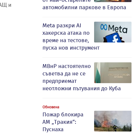
САЩ и
автомобилни паркове в Европа
Meta разкри AI
хакерска атака по
време на тестове,
пуска нов инструмент
МВнР настоятелно
съветва да не се
предприемат
неотложни пътувания до Куба
Обновена
Пожар блокира
АМ „Тракия“:
Пуснаха