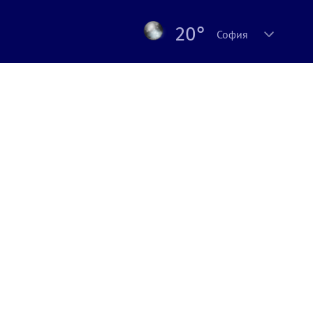
20°
София