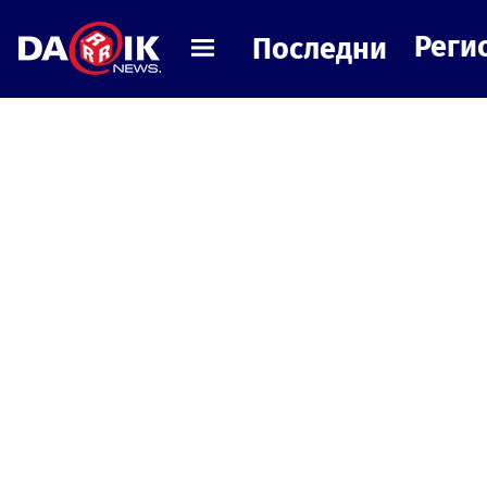
Реги
Последни