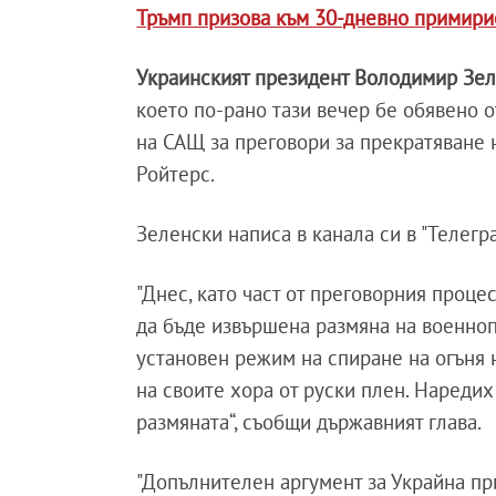
Тръмп призова към 30-дневно примири
Украинският президент Володимир Зе
което по-рано тази вечер бе обявено 
на САЩ за преговори за прекратяване 
Ройтерс.
Зеленски написа в канала си в "Телегр
"Днес, като част от преговорния проце
да бъде извършена размяна на военноп
установен режим на спиране на огъня н
на своите хора от руски плен. Нареди
размяната“, съобщи държавният глава.
"Допълнителен аргумент за Украйна пр