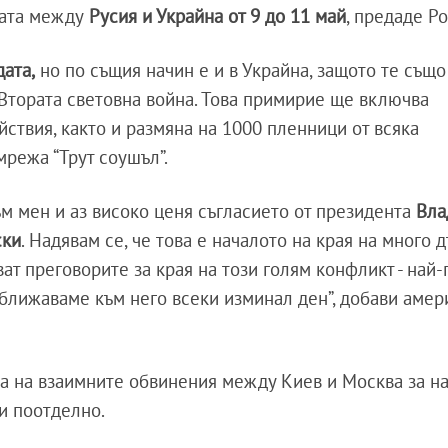
ната между
Русия и Украйна от 9 до 11 май
, предаде Р
дата,
но по същия начин е и в Украйна, защото те същ
 Втората световна война. Това примирие ще включва
ствия, както и размяна на 1000 пленници от всяка
 мрежа “Трут соушъл”.
м мен и аз високо ценя съгласието от президента
Вла
ски
. Надявам се, че това е началото на края на много д
ат преговорите за края на този голям конфликт - най
иближаваме към него всеки изминал ден”, добави амер
на на взаимните обвинения между Киев и Москва за н
ви поотделно.