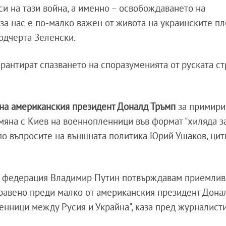
и на тази война, а именно – освобождаването на
а нас е по-малко важен от живота на украинските пл
подчерта Зеленски.
рантират спазването на споразуменията от руската стр
 на американския президент Доналд Тръмп
за примири
мяна с Киев на военнопленници във формат "хиляда за
 по въпросите на външната политика Юрий Ушаков, цит
та федерация Владимир Путин потвърждавам приемлив
правено преди малко от американския президент Дона
енници между Русия и Украйна", каза пред журналист