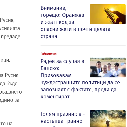
Внимание,
горещо: Оранжев
Русия,
и жълт код за
 усилията
опасни жеги в почти цялата
, предаде
страна
Обновена
ници.
Радев за случая в
Банско:
на Русия
Призовавам
чуждестранните политици да се
 да бъде
запознаят с фактите, преди да
връщането
коментират
одимо за
Голям празник е -
настъпва трайно
то на