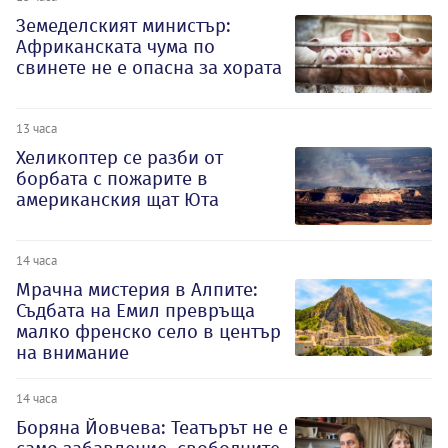
Земеделският министър:
Африканската чума по
свинете не е опасна за хората
13 часа
Хеликоптер се разби от
борбата с пожарите в
американския щат Юта
14 часа
Мрачна мистерия в Алпите:
Съдбата на Емил превръща
малко френско село в център
на внимание
14 часа
Боряна Йовчева: Театърът не е