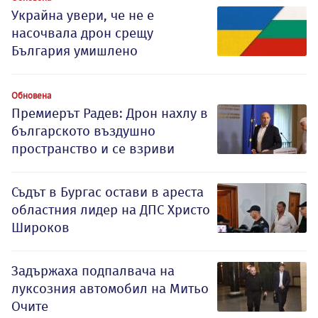
Украйна увери, че не е
насочвала дрон срещу
България умишлено
Обновена
Премиерът Радев: Дрон нахлу в
българското въздушно
пространство и се взриви
Съдът в Бургас остави в ареста
областния лидер на ДПС Христо
Широков
Задържаха подпалвача на
луксозния автомобил на Митьо
Очите