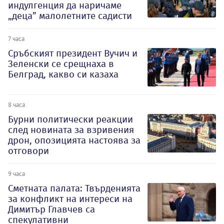
индулгенция да наричаме
„деца” малолетните садисти
7 часа
Сръбският президент Вучич и
Зеленски се срещнаха в
Белград, какво си казаха
8 часа
Бурни политически реакции
след новината за взривения
дрон, опозицията настоява за
отговори
9 часа
Сметната палата: Твърденията
за конфликт на интереси на
Димитър Главчев са
спекулативни