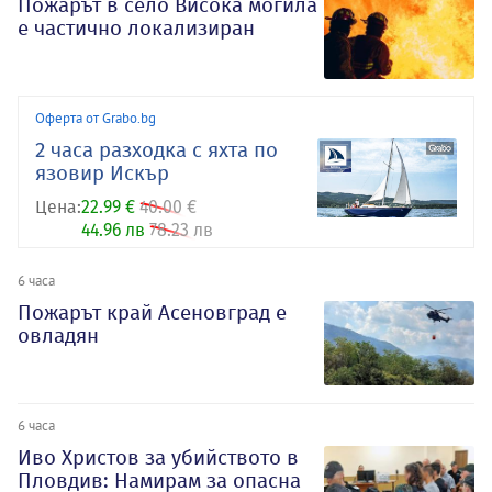
Пожарът в село Висока могила
е частично локализиран
Оферта от Grabo.bg
2 часа разходка с яхта по
язовир Искър
Цена:
22.99 €
40.00 €
44.96 лв
78.23 лв
6 часа
Пожарът край Асеновград е
овладян
6 часа
Иво Христов за убийството в
Пловдив: Намирам за опасна