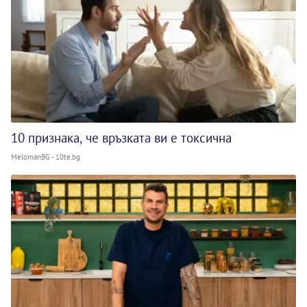
10 признака, че връзката ви е токсична
MelomanBG - 10te.bg