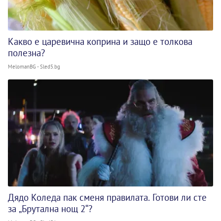
Какво е царевична коприна и защо е толкова
полезна?
MelomanBG - Sled5.bg
Дядо Коледа пак сменя правилата. Готови ли сте
за „Брутална нощ 2“?