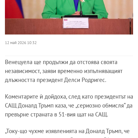
12 май 2026 10:32
Венецуела ще продължи да отстоява своята
независимост, заяви временно изпълняващият
длъжността президент Делси Родригес.
Коментарите ѝ дойдоха, след като президентът на
САЩ Доналд Тръмп каза, че „сериозно обмисля“ да
превърне страната в 51-вия щат на САЩ.
„Току-що чухме изявленията на Доналд Тръмп, че