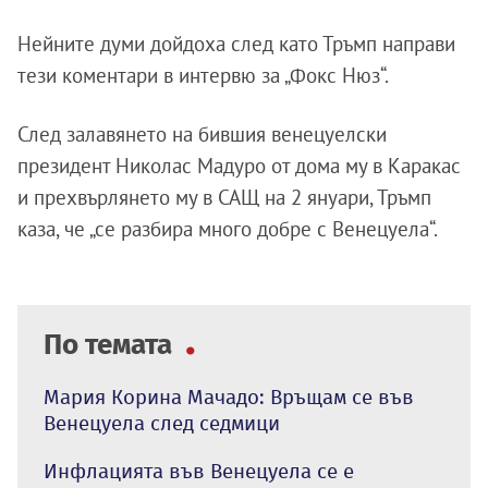
Нейните думи дойдоха след като Тръмп направи
тези коментари в интервю за „Фокс Нюз“.
След залавянето на бившия венецуелски
президент Николас Мадуро от дома му в Каракас
и прехвърлянето му в САЩ на 2 януари, Тръмп
каза, че „се разбира много добре с Венецуела“.
По темата
Мария Корина Мачадо: Връщам се във
Венецуела след седмици
Инфлацията във Венецуела се е