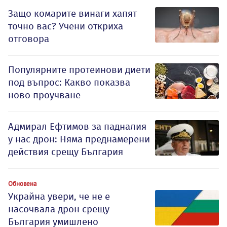
Защо комарите винаги хапят
точно вас? Учени откриха
отговора
Популярните протеинови диети
под въпрос: Какво показва
ново проучване
Адмирал Ефтимов за падналия
у нас дрон: Няма преднамерени
действия срещу България
Обновена
Украйна увери, че не е
насочвала дрон срещу
България умишлено