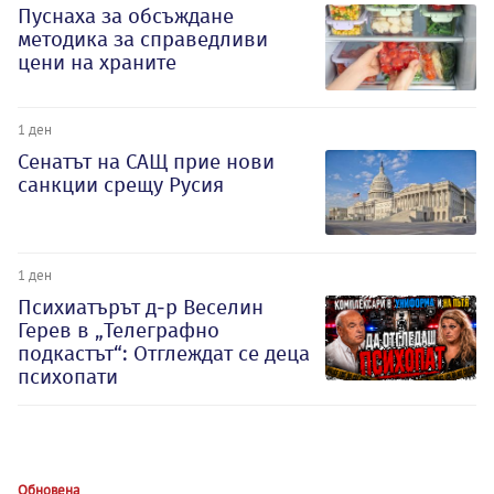
Пуснаха за обсъждане
методика за справедливи
цени на храните
1 ден
Сенатът на САЩ прие нови
санкции срещу Русия
1 ден
Психиатърът д-р Веселин
Герев в „Телеграфно
подкастът“: Отглеждат се деца
психопати
Обновена