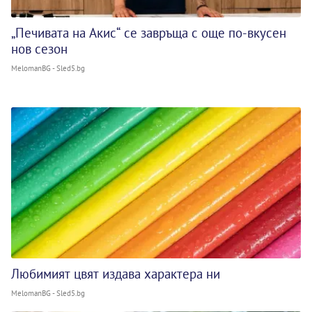
„Печивата на Акис“ се завръща с още по-вкусен
нов сезон
MelomanBG - Sled5.bg
Любимият цвят издава характера ни
MelomanBG - Sled5.bg