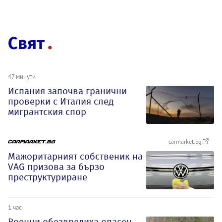
Свят
47 минути
Испания започва гранични
проверки с Италия след
мигрантския спор
carmarket.bg
Мажоритарният собственик на
VAG призова за бързо
преструктуриране
1 час
Военни обезвредиха опасен