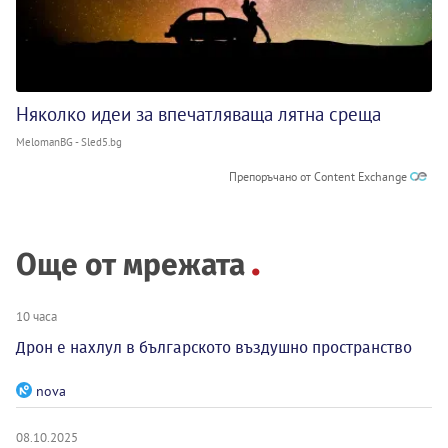
Няколко идеи за впечатляваща лятна среща
MelomanBG - Sled5.bg
Препоръчано от Content Exchange
Още от мрежата
10 часа
Дрон е нахлул в българското въздушно пространство
nova
08.10.2025