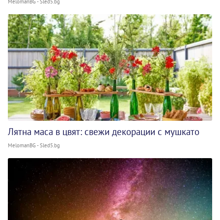
MelomanBG - Sled5.bg
Лятна маса в цвят: свежи декорации с мушкато
MelomanBG - Sled5.bg