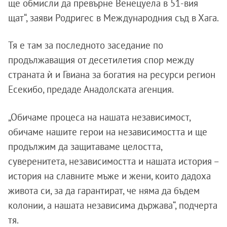
ще обмисли да превърне Венецуела в 51-вия
щат“, заяви Родригес в Международния съд в Хага.
Тя е там за последното заседание по
продължаващия от десетилетия спор между
страната ѝ и Гвиана за богатия на ресурси регион
Есекибо, предаде Анадолската агенция.
„Обичаме процеса на нашата независимост,
обичаме нашите герои на независимостта и ще
продължим да защитаваме целостта,
суверенитета, независимостта и нашата история –
история на славните мъже и жени, които дадоха
живота си, за да гарантират, че няма да бъдем
колонии, а нашата независима държава“, подчерта
тя.