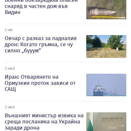
снаряд в частен дом във
Видин
1 час
Овчар с разказ за падналия
дрон: Когато гръмна, се чу
силно „бууум“
2 часа
Иран: Отварянето на
Ормузкия проток зависи от
САЩ
2 часа
Външният министър извика на
среща посланика на Украйна
заради дрона