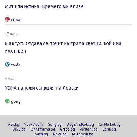
Мит или истина: Времето ми влияе
edna
13 часа
8 август: Отдаваме почит на трима светци, кой има
имен ден
vesti
4 часа
УЕФА наложи санкция на Левски
gong
Abv.bg
Vbox7.com
Gong.bg
DogsAndCats.bg
CarMarket.bg
BISS.bg
Ohnamama.bg
Grabo.bg
Pariteni.bg
Edna.bg
Vesti.bg
Nova.bg
Telegraph.bg