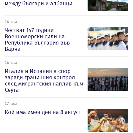
между българи и албанци
16 часа
Честват 147 години
Военноморски сили на
Република България във
Варна
16 часа
Италия и Испания в спор
заради граничния контрол
след мигрантския наплив към
Сеута
17 часа
Кой има имен ден на 8 август