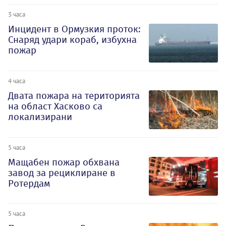
3 часа
Инцидент в Ормузкия проток:
Снаряд удари кораб, избухна
пожар
4 часа
Двата пожара на територията
на област Хасково са
локализирани
5 часа
Мащабен пожар обхвана
завод за рециклиране в
Ротердам
5 часа