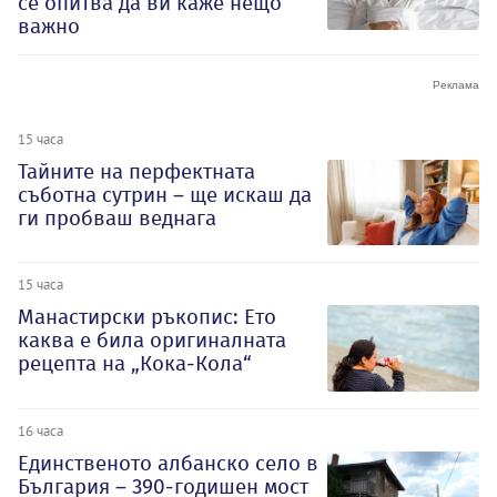
се опитва да ви каже нещо
важно
15 часа
Тайните на перфектната
съботна сутрин – ще искаш да
ги пробваш веднага
15 часа
Манастирски ръкопис: Ето
каква е била оригиналната
рецепта на „Кока-Кола“
16 часа
Единственото албанско село в
България – 390-годишен мост