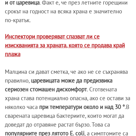
и от царевица
. Факт е, че през летните горещини
срокът на годност на всяка храна е значително
по-кратък.
Инспектори проверяват спазват ли се
изискванията за храната, която се продава край
плажа
Малцина си дават сметка, че ако не се съхранява
правилно,
царевицата може да предизвика
сериозен стомашен дискомфорт
. Сготвената
храна става потенциално опасна, ако се остави за
няколко часа
при температури около и над 30 °
.В
сварената царевица бактериите, които могат да
доведат до отравяне растат бързо. Това са
популярните през
лятото Е. coli
, а симптомите са