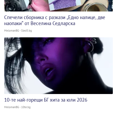
Спечели сборника с разкази „Едно налице, две
наопаки“ от Веселина Седларска
MelomanBG - Sled5.bg
10-те най-горещи БГ хита за юли 2026
MelomanBG - 10te.bg