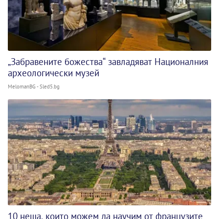
„Забравените божества“ завладяват Националния
археологически музей
MelomanBG - Sled5.bg
10 неща, които можем да научим от французите