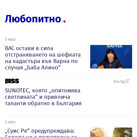
Любопитно
3 часа
ВАС остави в сила
отстраняването на шефката
на кадастъра във Варна по
случая „Баба Алино“
biss.bg
SUNOTEC, която „опитомява
светлината“ и привлича
таланти обратно в България
3 часа
„Суис Ре“ предупреждава: