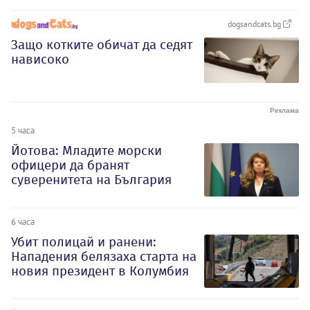
dogsandcats.bg
Защо котките обичат да седят
нависоко
5 часа
Йотова: Младите морски
офицери да бранят
суверенитета на България
6 часа
Убит полицай и ранени:
Нападения белязаха старта на
новия президент в Колумбия