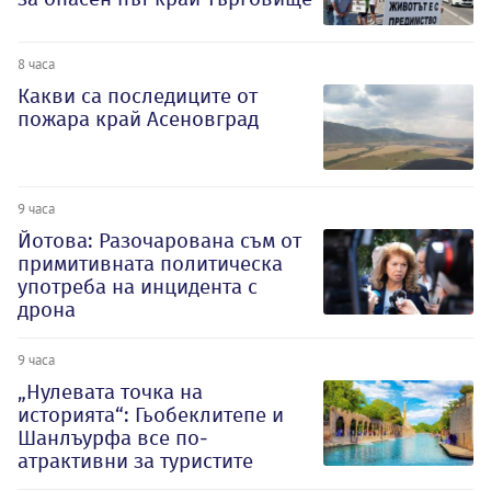
8 часа
Какви са последиците от
пожара край Асеновград
9 часа
Йотова: Разочарована съм от
примитивната политическа
употреба на инцидента с
дрона
9 часа
„Нулевата точка на
историята“: Гьобеклитепе и
Шанлъурфа все по-
атрактивни за туристите