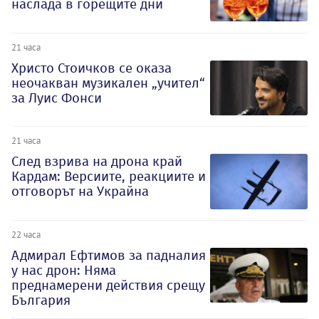
наслада в горещите дни
21 часа
Христо Стоичков се оказа
неочакван музикален „учител“
за Луис Фонси
21 часа
След взрива на дрона край
Кардам: Версиите, реакциите и
отговорът на Украйна
22 часа
Адмирал Ефтимов за падналия
у нас дрон: Няма
преднамерени действия срещу
България