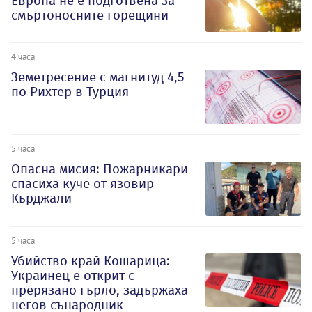
Европа не е подготвена за
смъртоносните горещини
4 часа
Земетресение с магнитуд 4,5
по Рихтер в Турция
5 часа
Опасна мисия: Пожарникари
спасиха куче от язовир
Кърджали
5 часа
Убийство край Кошарица:
Украинец е открит с
прерязано гърло, задържаха
негов сънародник