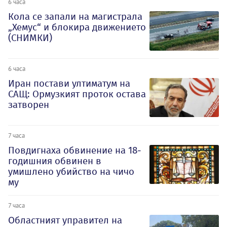
6 часа
Кола се запали на магистрала
„Хемус“ и блокира движението
(СНИМКИ)
6 часа
Иран постави ултиматум на
САЩ: Ормузкият проток остава
затворен
7 часа
Повдигнаха обвинение на 18-
годишния обвинен в
умишлено убийство на чичо
му
7 часа
Oбластният управител на