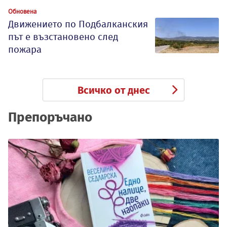
Обновена
Движението по Подбалканския
път е възстановено след
пожара
Всичко от днес
Препоръчано