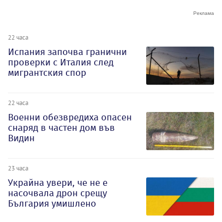
22 часа
Испания започва гранични
проверки с Италия след
мигрантския спор
22 часа
Военни обезвредиха опасен
снаряд в частен дом във
Видин
23 часа
Украйна увери, че не е
насочвала дрон срещу
България умишлено