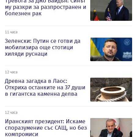
Тревога за Джо Байдън: Синът
му разкри за разпространен и
болезнен рак
11 часа
Зеленски: Путин се готви да
мобилизира още стотици
хиляди руснаци
12 часа
Древна загадка в Лаос:
Откриха останките на 37 души
в гигантска каменна делва
12 часа
Иранският президент: Искаме
споразумение със САЩ, но без
компромиси