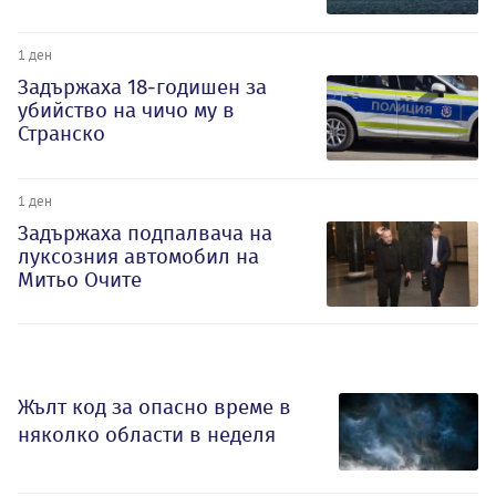
1 ден
Задържаха 18-годишен за
убийство на чичо му в
Странско
1 ден
Задържаха подпалвача на
луксозния автомобил на
Митьо Очите
Жълт код за опасно време в
няколко области в неделя