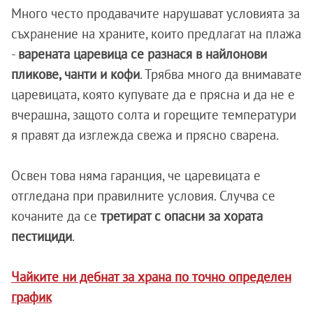
Много често продавачите нарушават условията за
съхранение на храните, които предлагат на плажа
-
варената царевица се разнася в найлонови
пликове, чанти и кофи
. Трябва много да внимавате
царевицата, която купувате да е прясна и да не е
вчерашна, защото солта и горещите температури
я правят да изглежда свежа и прясно сварена.
Освен това няма гаранция, че царевицата е
отгледана при правилните условия. Случва се
кочаните да се
третират с опасни за хората
пестициди
.
Чайките ни дебнат за храна по точно определен
график