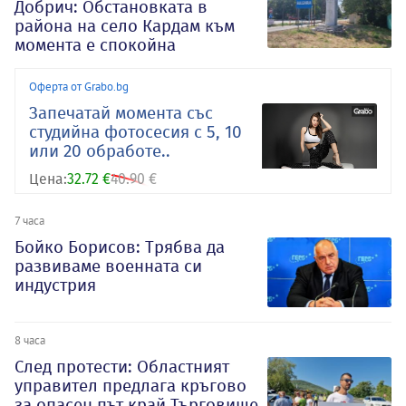
Добрич: Обстановката в
района на село Кардам към
момента е спокойна
Оферта от Grabo.bg
Запечатай момента със
студийна фотосесия с 5, 10
или 20 обработе..
Цена:
32.72 €
40.90 €
7 часа
Бойко Борисов: Трябва да
развиваме военната си
индустрия
8 часа
След протести: Областният
управител предлага кръгово
за опасен път край Търговище