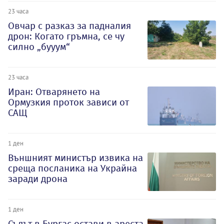
23 часа
Овчар с разказ за падналия
дрон: Когато гръмна, се чу
силно „бууум“
23 часа
Иран: Отварянето на
Ормузкия проток зависи от
САЩ
1 ден
Външният министър извика на
среща посланика на Украйна
заради дрона
1 ден
Съдът в Бургас остави в ареста