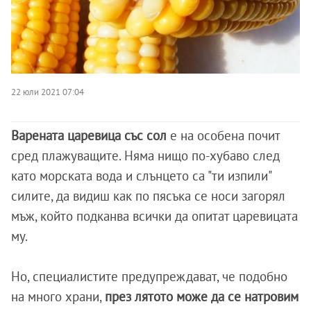
22 юли 2021 07:04
Варената царевица със сол
е на особена почит
сред плажуващите. Няма нищо по-хубаво след
като морската вода и слънцето са "ти изпили"
силите, да видиш как по пясъка се носи загорял
мъж, който подканва всички да опитат царевицата
му.
Но, специалистите предупреждават, че подобно
на много храни,
през лятото може да се натровим