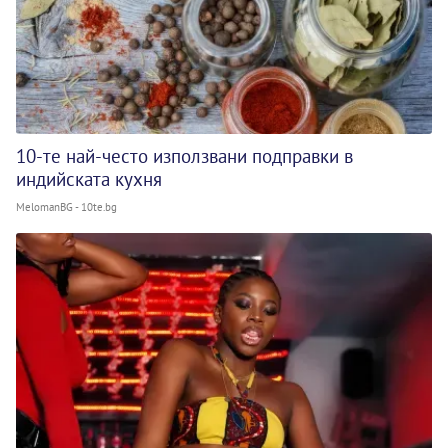
10-те най-често използвани подправки в
индийската кухня
MelomanBG - 10te.bg