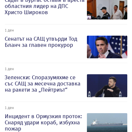
областния лидер на ДПС
Христо Широков
1 ден
Сенатът на САЩ утвърди Тод
Бланч за главен прокурор
1 ден
Зеленски: Споразумяхме се
със САЩ за месечна доставка
на ракети за „Пейтриът“
1 ден
Инцидент в Ормузкия проток:
Снаряд удари кораб, избухна
пожар