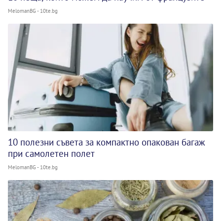
MelomanBG - 10te.bg
10 полезни съвета за компактно опакован багаж
при самолетен полет
MelomanBG - 10te.bg