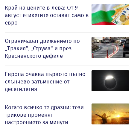
Край на цените в лева: От 9
август етикетите остават само в
евро
Ограничават движението по
„Тракия“, „Струма“ и през
Кресненското дефиле
Европа очаква първото пълно
слънчево затъмнение от
десетилетия
Когато всичко те дразни: тези
трикове променят
настроението за минути