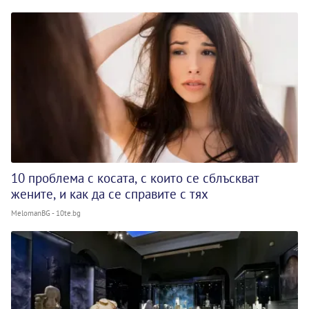
10 проблема с косата, с които се сблъскват
жените, и как да се справите с тях
MelomanBG - 10te.bg