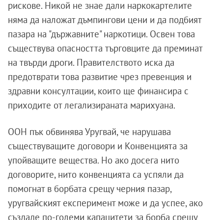
рискове. Никой не знае дали наркокартелите
няма да наложат дъмпингови цени и да подбият
пазара на "държавните" наркотици. Освен това
съществува опасността търговците да преминат
на твърди дроги. Правителството иска да
предотврати това развитие чрез превенция и
здравни консултации, които ще финансира с
приходите от легализираната марихуана.
ООН пък обвинява Уругвай, че нарушава
съществуващите договори и Конвенцията за
упойващите вещества. Но ако досега нито
договорите, нито конвенцията са успяли да
помогнат в борбата срещу черния пазар,
уругвайският експеримент може и да успее, ако
създаде по-големи капацитети за борба срещу