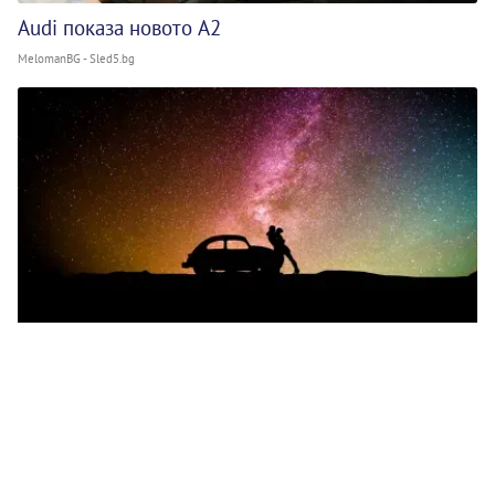
Audi показа новото A2
MelomanBG - Sled5.bg
Няколко идеи за впечатляваща лятна среща
MelomanBG - Sled5.bg