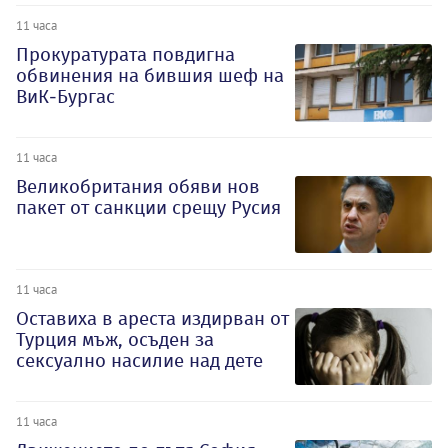
11 часа
Прокуратурата повдигна
обвинения на бившия шеф на
ВиК-Бургас
11 часа
Великобритания обяви нов
пакет от санкции срещу Русия
11 часа
Оставиха в ареста издирван от
Турция мъж, осъден за
сексуално насилие над дете
11 часа