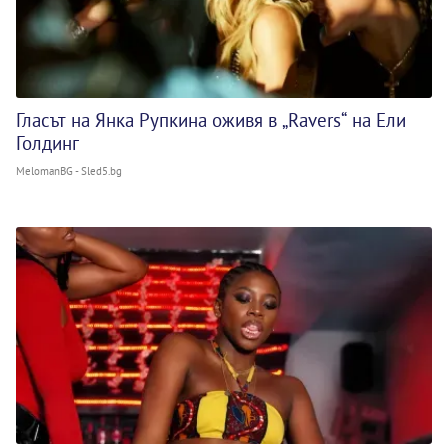
Гласът на Янка Рупкина оживя в „Ravers“ на Ели
Голдинг
MelomanBG - Sled5.bg