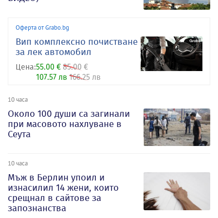
Оферта от Grabo.bg
Вип комплексно почистване
за лек автомобил
Цена:
55.00 €
85.00 €
107.57 лв
166.25 лв
10 часа
Около 100 души са загинали
при масовото нахлуване в
Сеута
10 часа
Мъж в Берлин упоил и
изнасилил 14 жени, които
срещнал в сайтове за
запознанства