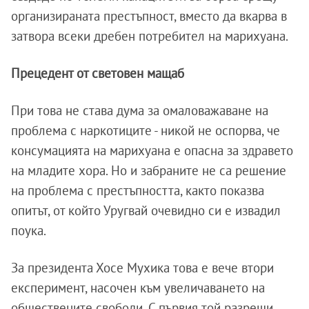
организираната престъпност, вместо да вкарва в
затвора всеки дребен потребител на марихуана.
Прецедент от световен мащаб
При това не става дума за омаловажаване на
проблема с наркотиците - никой не оспорва, че
консумацията на марихуана е опасна за здравето
на младите хора. Но и забраните не са решение
на проблема с престъпността, както показва
опитът, от който Уругвай очевидно си е извадил
поука.
За президента Хосе Мухика това е вече втори
експеримент, насочен към увеличаването на
обществените свободи. С първия той разреши