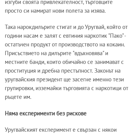
изгуби своята привлекателност, търговците
просто си намират нови полета за изява.
Така нарокдилърите стигат и до Уругвай, който от
години насам е залят с евтиния наркотик "Пако" -
остатъчен продукт от производството на кокаин.
Присъствието на дилърите "вдъхновява" и
местните банди, които обичайно се занимават с
проституция и дребна престъпност. Законът на
уругвайския президент ще засегне именно тези
групировки, изземайки търговията с наркотици от
ръцете им.
Няма експерименти без рискове
Уругвайският експеримент е свързан с някои