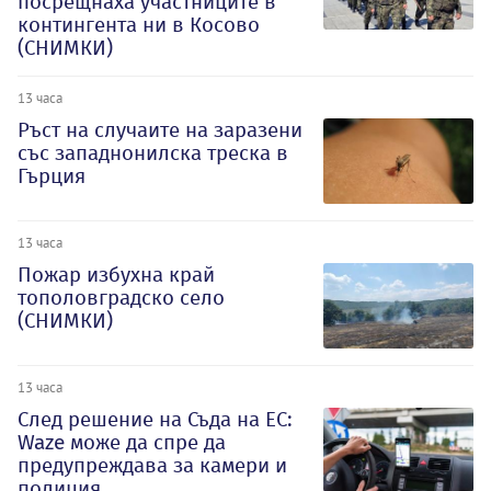
посрещнаха участниците в
контингента ни в Косово
(СНИМКИ)
13 часа
Ръст на случаите на заразени
със западнонилска треска в
Гърция
13 часа
Пожар избухна край
тополовградско село
(СНИМКИ)
13 часа
След решение на Съда на ЕС:
Waze може да спре да
предупреждава за камери и
полиция