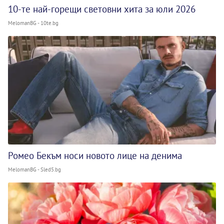
10-те най-горещи световни хита за юли 2026
MelomanBG - 10te.bg
Ромео Бекъм носи новото лице на денима
MelomanBG - Sled5.bg