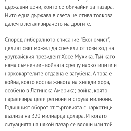
държавни цени, които се обичайни за пазара.
Нито една държава в света не отива толкова
далеч в легализирането на дрогите.
Според либералното списание "Економист",
целият свят можел да спечели от този ход на
уругвайския президент Хосе Мухика. Тъй като
няма съмнение - войната срещу наркотиците и
наркокартелите отдавна е загубена. А това е
война, която коства живота на хиляди хора,
особено в Латинска Америка; война, която
парализира цели региони и струва милиони.
Годишният оборот от търговията с наркотици
възлиза на 320 милиарда долара. И когато
ситуацията на някой пазар се влоши или той