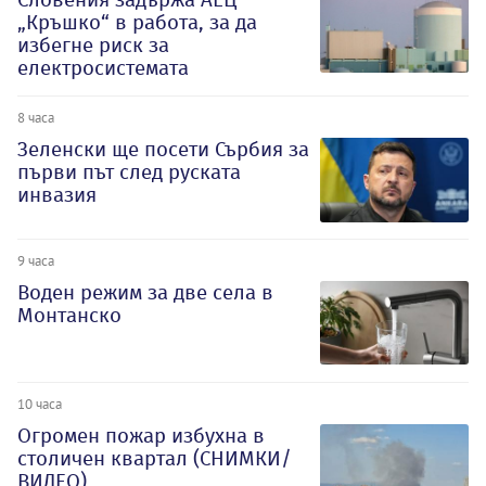
„Кръшко“ в работа, за да
избегне риск за
електросистемата
8 часа
Зеленски ще посети Сърбия за
първи път след руската
инвазия
9 часа
Воден режим за две села в
Монтанско
10 часа
Огромен пожар избухна в
столичен квартал (СНИМКИ/
ВИДЕО)