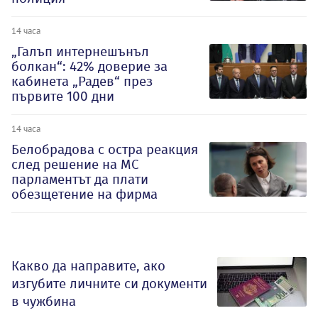
14 часа
„Галъп интернешънъл
болкан“: 42% доверие за
кабинета „Радев“ през
първите 100 дни
14 часа
Белобрадова с остра реакция
след решение на МС
парламентът да плати
обезщетение на фирма
Какво да направите, ако
изгубите личните си документи
в чужбина