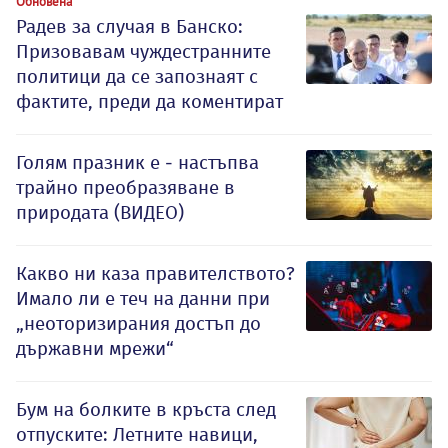
Обновена
Радев за случая в Банско:
Призовавам чуждестранните
политици да се запознаят с
фактите, преди да коментират
Голям празник е - настъпва
трайно преобразяване в
природата (ВИДЕО)
Какво ни каза правителството?
Имало ли е теч на данни при
„неоторизирания достъп до
държавни мрежи“
Бум на болките в кръста след
отпуските: Летните навици,