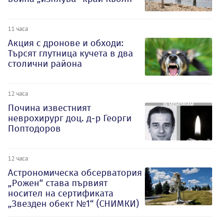
11 часа
Акция с дронове и обходи:
Търсят глутница кучета в два
столични района
12 часа
Почина известният
неврохирург доц. д-р Георги
Поптодоров
12 часа
Астрономическа обсерватория
„Рожен“ става първият
носител на сертификата
„Звезден обект №1“ (СНИМКИ)