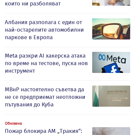
които ни разболяват
Албания разполага с един от
най-остарелите автомобилни
паркове в Европа
Meta разкри AI хакерска атака
по време на тестове, пуска нов
инструмент
МВнР настоятелно съветва да
не се предприемат неотложни
пътувания до Куба
Обновена
Пожар блокира АМ „Тракия“: