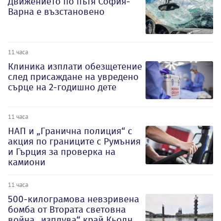
Движението по пътя София-
Варна е възстановено
11 часа
Клиника изплати обезщетение
след присаждане на увредено
сърце на 2-годишно дете
11 часа
НАП и „Гранична полиция“ с
акция по границите с Румъния
и Гърция за проверка на
камиони
11 часа
500-килограмова невзривена
бомба от Втората световна
война „изплува“ край Кьолн