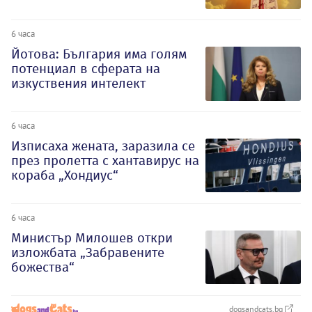
6 часа
Йотова: България има голям
потенциал в сферата на
изкуствения интелект
6 часа
Изписаха жената, заразила се
през пролетта с хантавирус на
кораба „Хондиус“
6 часа
Министър Милошев откри
изложбата „Забравените
божества“
dogsandcats.bg