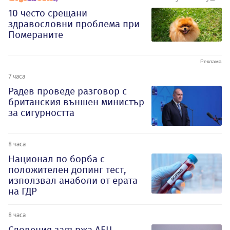
10 често срещани
здравословни проблема при
Помераните
7 часа
Радев проведе разговор с
британския външен министър
за сигурността
8 часа
Национал по борба с
положителен допинг тест,
използвал анаболи от ерата
на ГДР
8 часа
Словения задържа АЕЦ