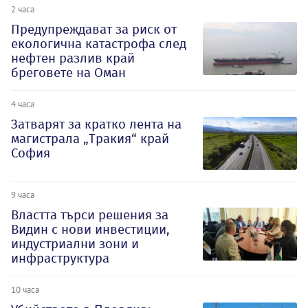
2 часа
Предупреждават за риск от
екологична катастрофа след
нефтен разлив край
бреговете на Оман
4 часа
Затварят за кратко лента на
магистрала „Тракия“ край
София
9 часа
Властта търси решения за
Видин с нови инвестиции,
индустриални зони и
инфраструктура
10 часа