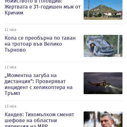
Убийството в Пловдив:
Жертвата е 31-годишен мъж от
Кричим
11 часа
Кола се преобърна по таван
на тротоар във Велико
Търново
12 часа
„Моментна загуба на
дистанция“: Проверяват
инцидент с хеликоптера на
Тръмп
13 часа
Кандев: Тихомълком сменят
шефове на областни
дирекции на МВР