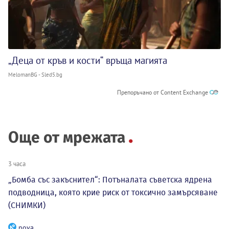
„Деца от кръв и кости“ връща магията
MelomanBG - Sled5.bg
Препоръчано от Content Exchange
Още от мрежата
3 часа
„Бомба със закъснител“: Потъналата съветска ядрена
подводница, която крие риск от токсично замърсяване
(СНИМКИ)
nova