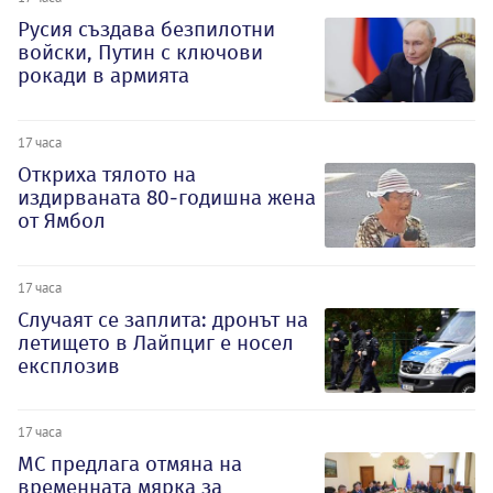
Русия създава безпилотни
войски, Путин с ключови
рокади в армията
17 часа
Откриха тялото на
издирваната 80-годишна жена
от Ямбол
17 часа
Случаят се заплита: дронът на
летището в Лайпциг е носел
експлозив
17 часа
МС предлага отмяна на
временната мярка за