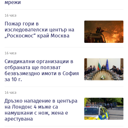
мрежи
16 часа
Пожар гори в
изследователски център на
„Роскосмос“ край Москва
16 часа
Синдикални организации в
отбраната ще ползват
безвъзмездно имоти в София
за 10 г.
16 часа
Дръзко нападение в центъра
на Лондон: 4 мъже са
намушкани с нож, жена е
арестувана