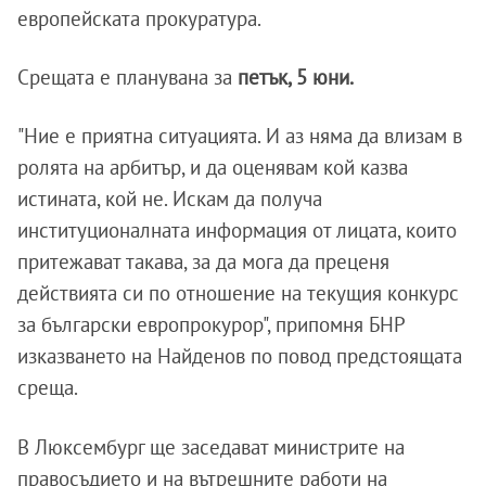
европейската прокуратура.
Срещата е планувана за
петък, 5 юни.
"Ние е приятна ситуацията. И аз няма да влизам в
ролята на арбитър, и да оценявам кой казва
истината, кой не. Искам да получа
институционалната информация от лицата, които
притежават такава, за да мога да преценя
действията си по отношение на текущия конкурс
за български европрокурор", припомня БНР
изказването на Найденов по повод предстоящата
среща.
В Люксембург ще заседават министрите на
правосъдието и на вътрешните работи на