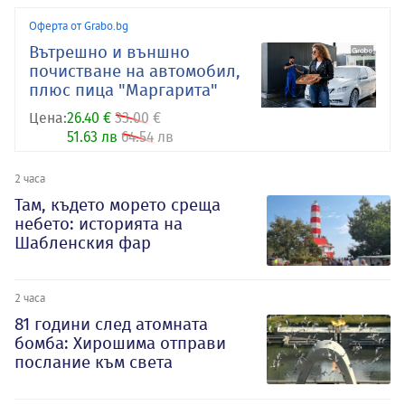
Оферта от Grabo.bg
Вътрешно и външно
почистване на автомобил,
плюс пица "Маргарита"
Цена:
26.40 €
33.00 €
51.63 лв
64.54 лв
2 часа
Там, където морето среща
небето: историята на
Шабленския фар
2 часа
81 години след атомната
бомба: Хирошима отправи
послание към света