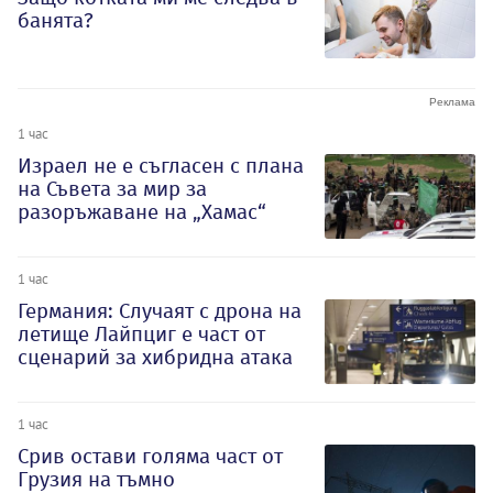
банята?
1 час
Израел не е съгласен с плана
на Съвета за мир за
разоръжаване на „Хамас“
1 час
Германия: Случаят с дрона на
летище Лайпциг е част от
сценарий за хибридна атака
1 час
Срив остави голяма част от
Грузия на тъмно