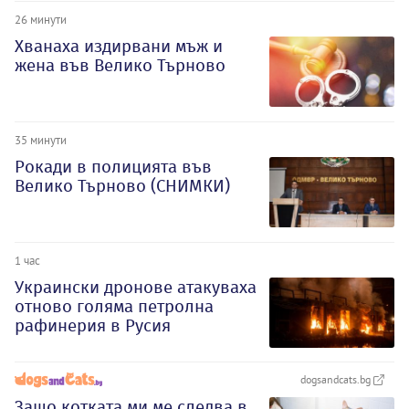
26 минути
Хванаха издирвани мъж и
жена във Велико Търново
35 минути
Рокади в полицията във
Велико Търново (СНИМКИ)
1 час
Украински дронове атакуваха
отново голяма петролна
рафинерия в Русия
dogsandcats.bg
Защо котката ми ме следва в