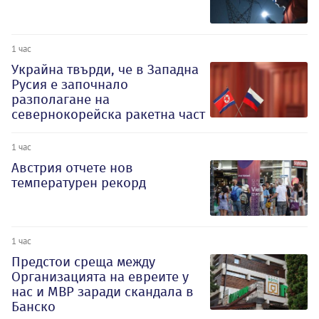
1 час
Украйна твърди, че в Западна
Русия е започнало
разполагане на
севернокорейска ракетна част
1 час
Австрия отчете нов
температурен рекорд
1 час
Предстои среща между
Организацията на евреите у
нас и МВР заради скандала в
Банско