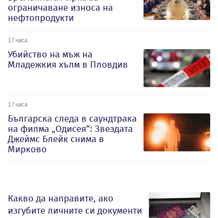
ограничаване износа на
нефтопродукти
17 часа
Убийство на мъж на
Младежкия хълм в Пловдив
17 часа
Българска следа в саундтрака
на филма „Одисея“: Звездата
Джеймс Блейк снима в
Мирково
Какво да направите, ако
изгубите личните си документи