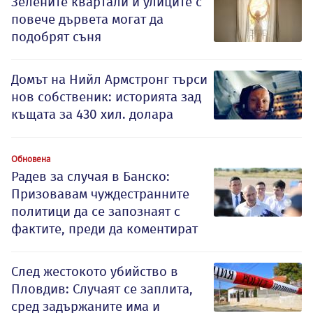
Зелените квартали и улиците с
повече дървета могат да
подобрят съня
Домът на Нийл Армстронг търси
нов собственик: историята зад
къщата за 430 хил. долара
Обновена
Радев за случая в Банско:
Призовавам чуждестранните
политици да се запознаят с
фактите, преди да коментират
След жестокото убийство в
Пловдив: Случаят се заплита,
сред задържаните има и