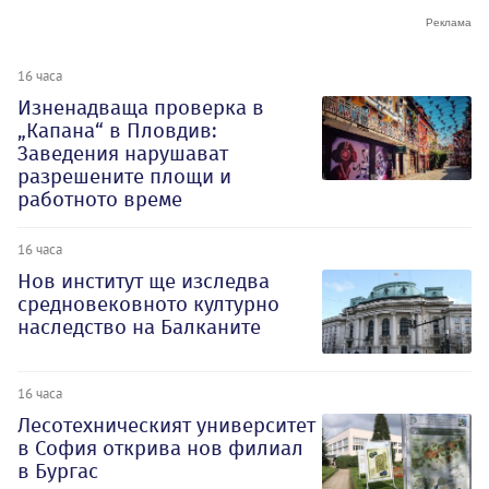
16 часа
Изненадваща проверка в
„Капана“ в Пловдив:
Заведения нарушават
разрешените площи и
работното време
16 часа
Нов институт ще изследва
средновековното културно
наследство на Балканите
16 часа
Лесотехническият университет
в София открива нов филиал
в Бургас