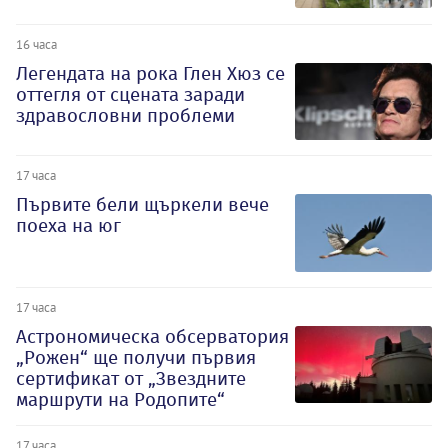
16 часа
Легендата на рока Глен Хюз се
оттегля от сцената заради
здравословни проблеми
17 часа
Първите бели щъркели вече
поеха на юг
17 часа
Астрономическа обсерватория
„Рожен“ ще получи първия
сертификат от „Звездните
маршрути на Родопите“
17 часа