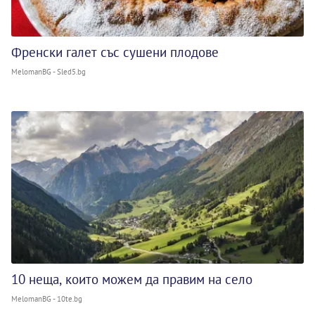
Френски галет със сушени плодове
MelomanBG - Sled5.bg
10 неща, които можем да правим на село
MelomanBG - 10te.bg