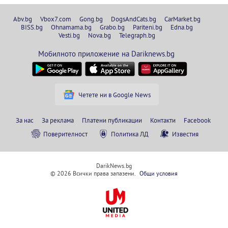
Abv.bg
Vbox7.com
Gong.bg
DogsAndCats.bg
CarMarket.bg
BISS.bg
Ohnamama.bg
Grabo.bg
Pariteni.bg
Edna.bg
Vesti.bg
Nova.bg
Telegraph.bg
Мобилното приложение на Dariknews.bg
Четете ни в Google News
За нас
За реклама
Платени публикации
Контакти
Facebook
Поверителност
Политика ЛД
Известия
DarikNews.bg
© 2026 Всички права запазени.
Общи условия