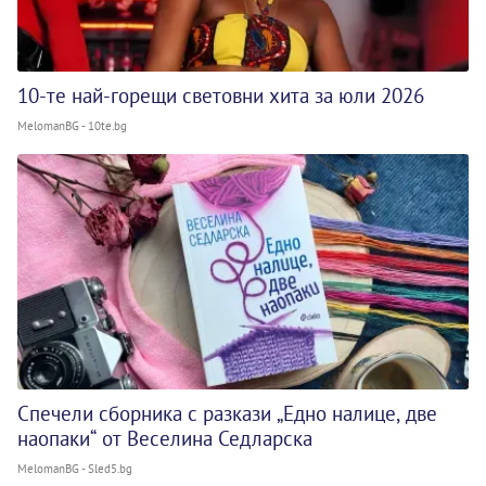
10-те най-горещи световни хита за юли 2026
MelomanBG - 10te.bg
Спечели сборника с разкази „Едно налице, две
наопаки“ от Веселина Седларска
MelomanBG - Sled5.bg