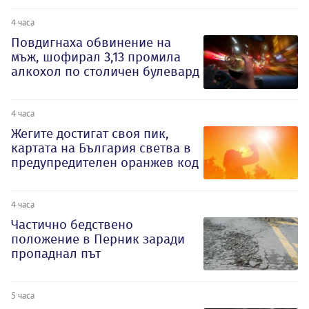
4 часа
Повдигнаха обвинение на
мъж, шофирал 3,13 промила
алкохол по столичен булевард
4 часа
Жегите достигат своя пик,
картата на България светва в
предупредителен оранжев код
4 часа
Частично бедствено
положение в Перник заради
пропаднал път
5 часа