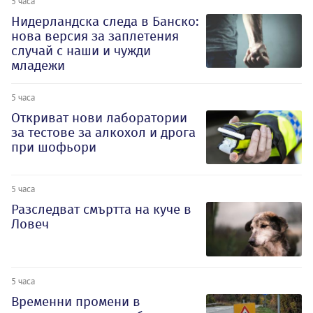
5 часа
Нидерландска следа в Банско:
нова версия за заплетения
случай с наши и чужди
младежи
5 часа
Откриват нови лаборатории
за тестове за алкохол и дрога
при шофьори
5 часа
Разследват смъртта на куче в
Ловеч
5 часа
Временни промени в