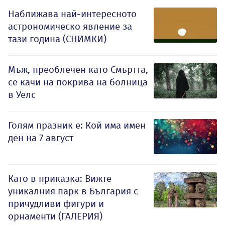
Наближава най-интересното
астрономическо явление за
тази година (СНИМКИ)
Мъж, преоблечен като Смъртта,
се качи на покрива на болница
в Уелс
Голям празник е: Кой има имен
ден на 7 август
Като в приказка: Вижте
уникалния парк в България с
причудливи фигури и
орнаменти (ГАЛЕРИЯ)