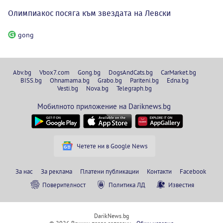
Олимпиакос посяга към звездата на Левски
gong
Abv.bg
Vbox7.com
Gong.bg
DogsAndCats.bg
CarMarket.bg
BISS.bg
Ohnamama.bg
Grabo.bg
Pariteni.bg
Edna.bg
Vesti.bg
Nova.bg
Telegraph.bg
Мобилното приложение на Dariknews.bg
Четете ни в Google News
За нас
За реклама
Платени публикации
Контакти
Facebook
Поверителност
Политика ЛД
Известия
DarikNews.bg