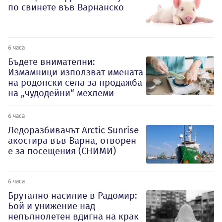
по свинете във Варнанско
6 часа
Бъдете внимателни:
Измамници използват имената
на родопски села за продажба
на „чудодейни“ мехлеми
6 часа
Ледоразбивачът Arctic Sunrise
акостира във Варна, отворен
е за посещения (СНИМИ)
6 часа
Брутално насилие в Радомир:
Бой и унижение над
непълнолетен вдигна на крак