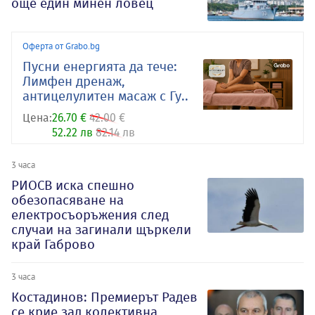
още един минен ловец
Оферта от Grabo.bg
Пусни енергията да тече:
Лимфен дренаж,
антицелулитен масаж с Гу..
Цена:
26.70 €
42.00 €
52.22 лв
82.14 лв
3 часа
РИОСВ иска спешно
обезопасяване на
електросъоръжения след
случаи на загинали щъркели
край Габрово
3 часа
Костадинов: Премиерът Радев
се крие зад колективна