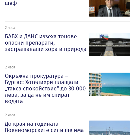
шеф
2 часа
БАБХ и ДАНС иззеха тонове
опасни препарати,
застрашаващи хора и природа
2 часа
Окръжна прокуратура –
Бургас: Хотелиери плащали
„такса спокойствие“ до 30 000
лева, за да не им спират
водата
2 часа
До края на годината
Военноморските сили ще имат