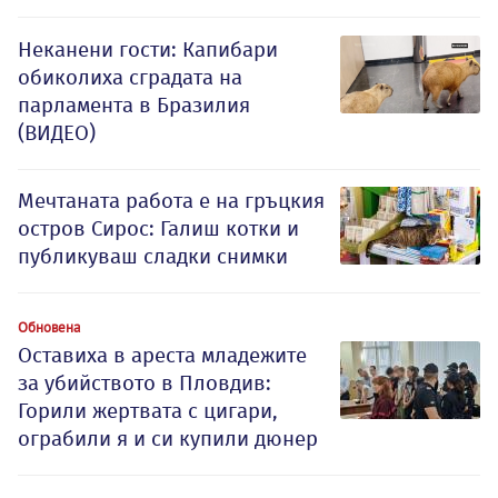
Неканени гости: Капибари
обиколиха сградата на
парламента в Бразилия
(ВИДЕО)
Мечтаната работа е на гръцкия
остров Сирос: Галиш котки и
публикуваш сладки снимки
Обновена
Оставиха в ареста младежите
за убийството в Пловдив:
Горили жертвата с цигари,
ограбили я и си купили дюнер