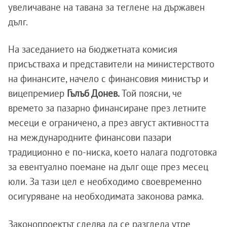
увеличаване на тавана за теглене на държавен
дълг.
На заседанието на бюджетната комисия
присъстваха и представители на министерството
на финансите, начело с финансовия министър и
вицепремиер
Гълъб Донев.
Той поясни, че
времето за пазарно финансиране през летните
месеци е ограничено, а през август активността
на международните финансови пазари
традиционно е по-ниска, което налага подготовка
за евентуално поемане на дълг още през месец
юли. За тази цел е необходимо своевременно
осигуряване на необходимата законова рамка.
Законопроектът следва да се разгледа утре