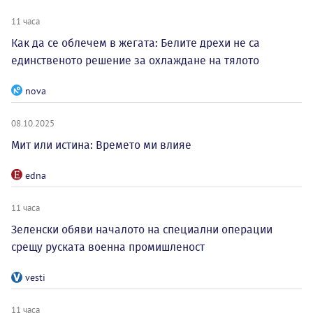
11 часа
Как да се облечем в жегата: Белите дрехи не са
единственото решение за охлаждане на тялото
nova
08.10.2025
Мит или истина: Времето ми влияе
edna
11 часа
Зеленски обяви началото на специални операции
срещу руската военна промишленост
vesti
11 часа