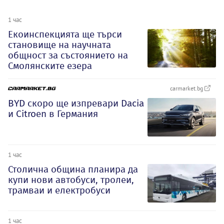
1 час
Екоинспекцията ще търси
становище на научната
общност за състоянието на
Смолянските езера
carmarket.bg
BYD скоро ще изпревари Dacia
и Citroеn в Германия
1 час
Столична община планира да
купи нови автобуси, тролеи,
трамваи и електробуси
1 час