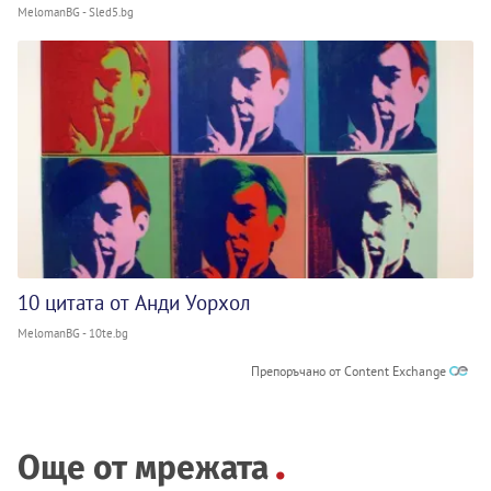
MelomanBG - Sled5.bg
10 цитата от Анди Уорхол
MelomanBG - 10te.bg
Препоръчано от Content Exchange
Още от мрежата