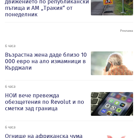
движението по републикански
пътища и АМ „Тракия“ от
понеделник
6 часа
Възрастна жена даде близо 10
000 евро на ало измамници в
Кърджали
6 часа
НОИ вече превежда
обезщетения по Revolut и по
сметки зад граница
6 часа
Огнище на африканска чума