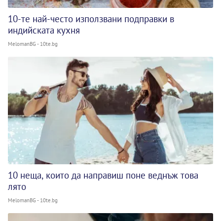
10-те най-често използвани подправки в
индийската кухня
MelomanBG - 10te.bg
10 неща, които да направиш поне веднъж това
лято
MelomanBG - 10te.bg