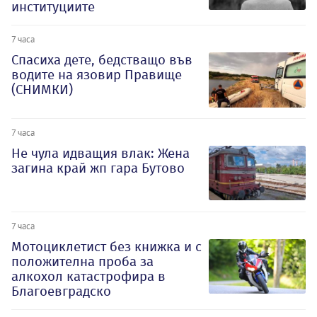
институциите
7 часа
Спасиха дете, бедстващо във
водите на язовир Правище
(СНИМКИ)
7 часа
Не чула идващия влак: Жена
загина край жп гара Бутово
7 часа
Мотоциклетист без книжка и с
положителна проба за
алкохол катастрофира в
Благоевградско