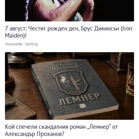
7 август: Честит рожден ден, Брус Дикинсън (Iron
Maiden)!
MelomanBG - Sled5.bg
Кой спечели скандалния роман „Лемнер“ от
Александър Проханов?