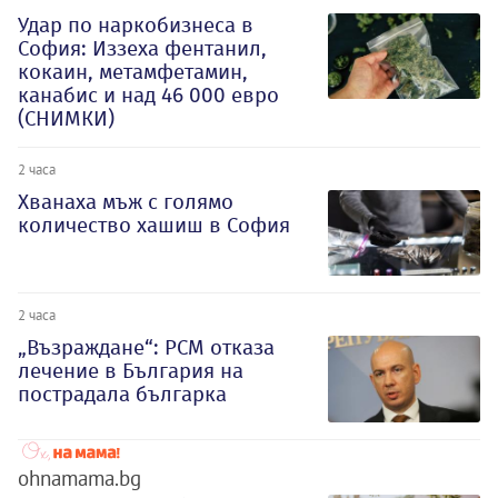
Удар по наркобизнеса в
София: Иззеха фентанил,
кокаин, метамфетамин,
канабис и над 46 000 евро
(СНИМКИ)
2 часа
Хванаха мъж с голямо
количество хашиш в София
2 часа
„Възраждане“: РСМ отказа
лечение в България на
пострадала българка
ohnamama.bg