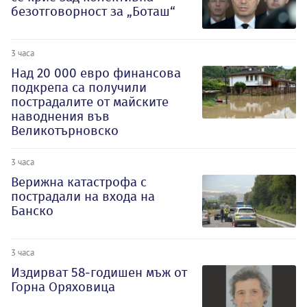
безотговорност за „Боташ“
3 часа
Над 20 000 евро финансова
подкрепа са получили
пострадалите от майските
наводнения във
Великотърновско
3 часа
Верижна катастрофа с
пострадали на входа на
Банско
3 часа
Издирват 58-годишен мъж от
Горна Оряховица