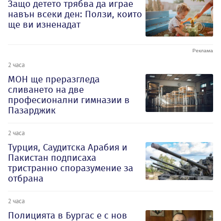
Защо детето трябва да играе
навън всеки ден: Ползи, които
ще ви изненадат
2 часа
МОН ще преразгледа
сливането на две
професионални гимназии в
Пазарджик
2 часа
Турция, Саудитска Арабия и
Пакистан подписаха
тристранно споразумение за
отбрана
2 часа
Полицията в Бургас е с нов