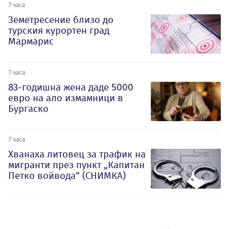
7 часа
Земетресение близо до
турския курортен град
Мармарис
7 часа
83-годишна жена даде 5000
евро на ало измамници в
Бургаско
7 часа
Хванаха литовец за трафик на
мигранти през пункт „Капитан
Петко войвода“ (СНИМКА)