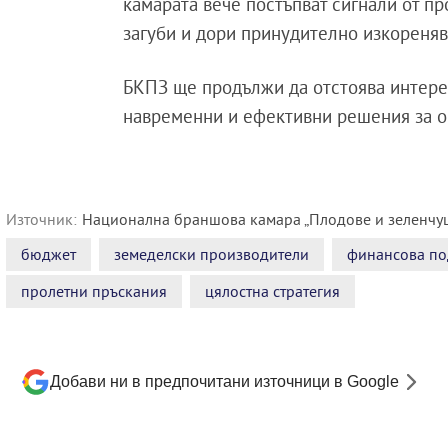
камарата вече постъпват сигнали от пр
загуби и дори принудително изкореняв
БКПЗ ще продължи да отстоява интерес
навременни и ефективни решения за о
Източник:
Национална браншова камара „Плодове и зеленчу
бюджет
земеделски производители
финансова по
пролетни пръскания
цялостна стратегия
Добави ни в предпочитани източници в Google