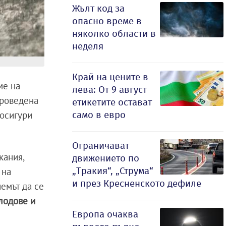
Жълт код за
опасно време в
няколко области в
неделя
Край на цените в
ме на
лева: От 9 август
проведена
етикетите остават
само в евро
 осигури
Ограничават
кания,
движението по
„Тракия“, „Струма“
 на
и през Кресненското дефиле
емът да се
лодове и
Европа очаква