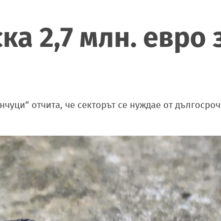
а 2,7 млн. евро 
чуци“ отчита, че секторът се нуждае от дългосро