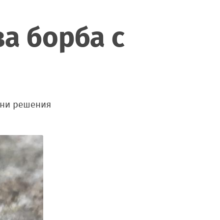
за борба с
чни решения