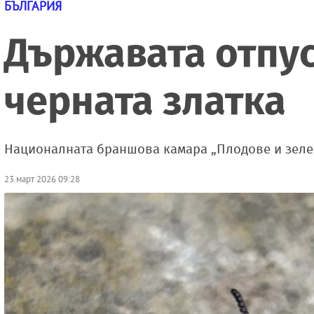
БЪЛГАРИЯ
Държавата отпуск
черната златка
Националната браншова камара „Плодове и зелен
23 март 2026 09:28