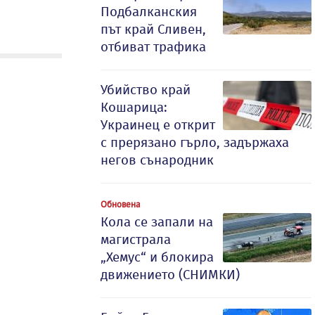
Подбалканския
път край Сливен,
отбиват трафика
Убийство край
Кошарица:
Украинец е открит
с прерязано гърло, задържаха
негов сънародник
Обновена
Кола се запали на
магистрала
„Хемус“ и блокира
движението (СНИМКИ)