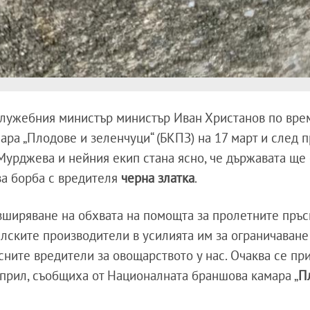
 служебния министър министър Иван Христанов по вре
ра „Плодове и зеленчуци“ (БКПЗ) на 17 март и след 
урджева и нейния екип стана ясно, че държавата ще
за борба с вредителя
черна златка
.
зширяване на обхвата на помощта за пролетните пръс
елските производители в усилията им за ограничаване
сните вредители за овощарството у нас. Очаква се при
април, съобщиха от Националната браншова камара „
П