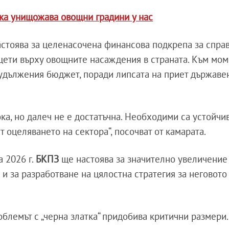
тка унищожава овощни градини у нас
настоява за целенасочена финансова подкрепа за спра
и щети върху овощните насаждения в страната. Към мо
 удължения бюджет, поради липсата на приет държав
ока, но далеч не е достатъчна. Необходими са устойчи
т оцеляването на сектора“, посочват от камарата.
 2026 г.
БКПЗ
ще настоява за значително увеличение
о и за разработване на цялостна стратегия за неговото
блемът с „черна златка“ придобива критични размери.