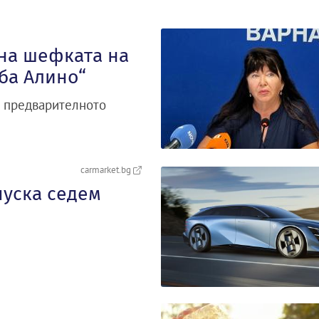
 на шефката на
аба Алино“
а предварителното
carmarket.bg
пуска седем