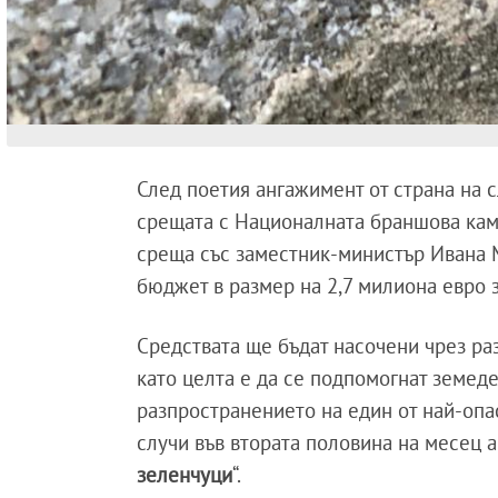
След поетия ангажимент от страна на
срещата с Националната браншова кама
среща със заместник-министър Ивана М
бюджет в размер на 2,7 милиона евро 
Средствата ще бъдат насочени чрез ра
като целта е да се подпомогнат земед
разпространението на един от най-опа
случи във втората половина на месец 
зеленчуци
“.