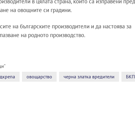
оизводители в цялата страна, които са изправени пре
ане на овощните си градини.
ите на българските производители и да настоява за
пазване на родното производство.
ци“
дкрепа
овощарство
черна златка вредители
БКП