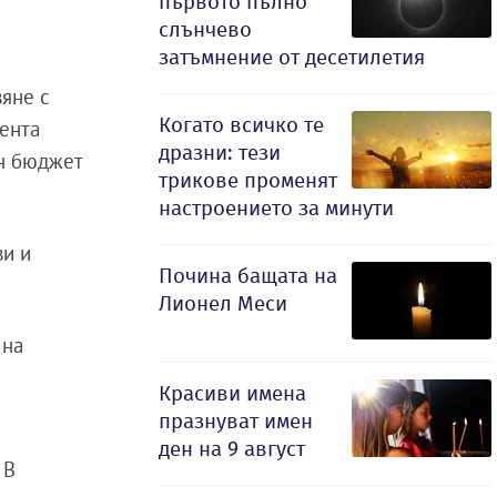
първото пълно
слънчево
затъмнение от десетилетия
вяне с
Когато всичко те
мента
дразни: тези
ен бюджет
трикове променят
настроението за минути
ви и
Почина бащата на
Лионел Меси
 на
Красиви имена
празнуват имен
ден на 9 август
 В