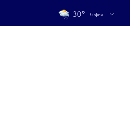
30°
София