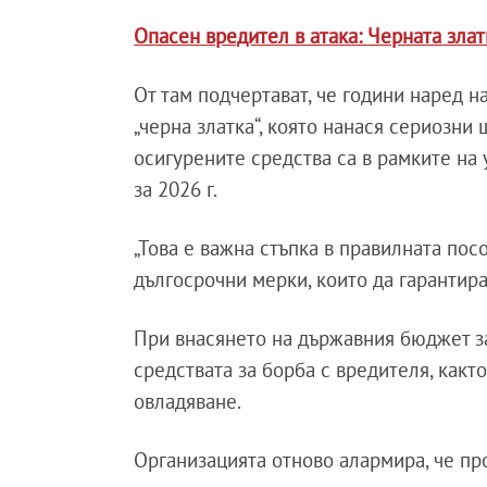
Опасен вредител в атака: Черната зла
От там подчертават, че години наред 
„черна златка“, която нанася сериозн
осигурените средства са в рамките на
за 2026 г.
„Това е важна стъпка в правилната пос
дългосрочни мерки, които да гарантира
При внасянето на държавния бюджет за
средствата за борба с вредителя, какт
овладяване.
Организацията отново алармира, че про