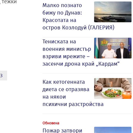
д тежки
Малко познато
бижу по Дунав:
Красотата на
остров Козлодуй (ГАЛЕРИЯ)
Тениската на
военния министър
взриви мрежите –
засенчи дрона край „Кардам“
З
Как кетогенната
диета се отразява
на някои
психични разстройства
Обновена
Пожар затвори